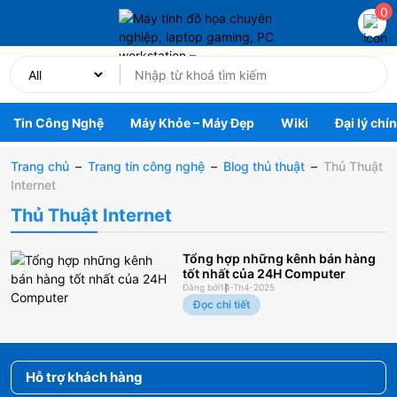
0
Tin Công Nghệ
Máy Khỏe – Máy Đẹp
Wiki
Đại lý chí
Trang chủ
–
Trang tin công nghệ
–
Blog thủ thuật
–
Thủ Thuật
Internet
Thủ Thuật Internet
Tổng hợp những kênh bán hàng
tốt nhất của 24H Computer
Đăng bởi
14-Th4-2025
Đọc chi tiết
Hỗ trợ khách hàng