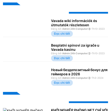
Bài viết mới nhất
Vavada wiki információk és
útmutatók részletesen
Đăng bởi
Admin 24h Computer
04-Th10-2023
Đọc chi tiết
Besplatni spinovi za igrače u
Vavada kasinu
Đăng bởi
Admin 24h Computer
20-Th10-2023
Đọc chi tiết
Новый бездепозитный бонус для
геймеров в 2026
Đăng bởi
Admin 24h Computer
26-Th3-2024
Đọc chi tiết
Bài viết xem nhiều
KHỞI NGHIỆP PHÒNG NET CHỈ VỚI