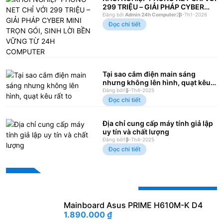
299 TRIỆU – GIẢI PHÁP CYBER
MINI TRỌN GÓI, SINH LỜI BỀN
Đăng bởi
Admin 24h Computer
24-Th1-2026
VỮNG TỪ 24H COMPUTER
Đọc chi tiết
Tại sao cắm điện main sáng
nhưng không lên hình, quạt kêu
rất to
Đăng bởi
15-Th4-2025
Đọc chi tiết
Địa chỉ cung cấp máy tính giả lập
uy tín và chất lượng
Đăng bởi
14-Th4-2025
Đọc chi tiết
Sản phẩm khuyến mãi
Mainboard Asus PRIME H610M-K D4
1.890.000
₫