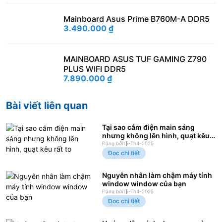
Mainboard Asus Prime B760M-A DDR5
3.490.000
₫
MAINBOARD ASUS TUF GAMING Z790
PLUS WIFI DDR5
7.890.000
₫
Bài viết liên quan
Tại sao cắm điện main sáng
nhưng không lên hình, quạt kêu
rất to
Đăng bởi
15-Th4-2025
Đọc chi tiết
Nguyên nhân làm chậm máy tính
window window của bạn
Đăng bởi
15-Th4-2025
Đọc chi tiết