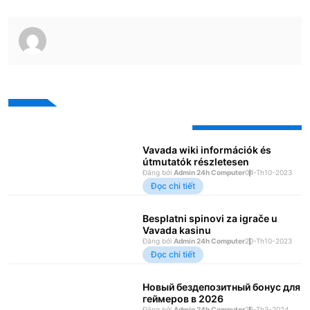
Bài viết mới nhất
Vavada wiki információk és
útmutatók részletesen
Đăng bởi
Admin 24h Computer
04-Th10-2023
Đọc chi tiết
Besplatni spinovi za igrače u
Vavada kasinu
Đăng bởi
Admin 24h Computer
20-Th10-2023
Đọc chi tiết
Новый бездепозитный бонус для
геймеров в 2026
Đăng bởi
Admin 24h Computer
26-Th3-2024