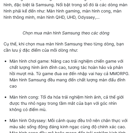
hình, đặc biệt là Samsung. Nổi bật trong số đó là các dòng màn
hình phải kể đến như: Màn hình gaming, màn hình cong, màn
hình thông minh, màn hình QHD, UHD, Odyssey,…
Chọn mua màn hình Samsung theo các dòng
Cụ thể, khi chọn mua màn hình Samsung theo từng dòng, bạn
cần lưu ý đặc điểm của mỗi dòng như:
Màn hình chơi game: Nâng cao trải nghiệm chiến game với
chất lượng hình ảnh đỉnh cao, tương tác hoàn hảo và phản
hồi mượt mà. Từ game đua xe đến nhập vai hay cả MMORPG.
Màn hình Samsung đều mang đến chất lượng màn đấu đỉnh
cao
Màn hình cong: Tối đa hóa trải nghiệm hình ảnh, cả thế giới
được thu nhỏ ngay trong tầm mắt của bạn với góc nhìn
không có điểm mù.
Màn hình Odyssey: Mỗi cảnh quay đều trở nên chân thực với
màu sắc sống động đáng kinh ngạc cùng độ chính xác cao.
Màn hình cong đầy mê hoặc mang đến trải nghiệm kịch tính