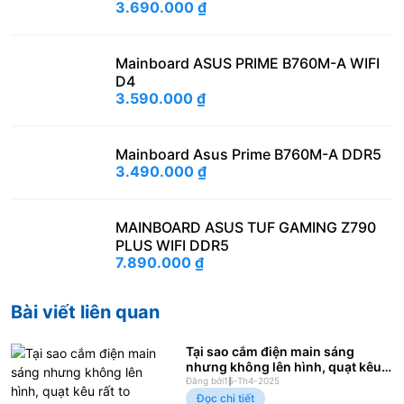
3.690.000
₫
Mainboard ASUS PRIME B760M-A WIFI
D4
3.590.000
₫
Mainboard Asus Prime B760M-A DDR5
3.490.000
₫
MAINBOARD ASUS TUF GAMING Z790
PLUS WIFI DDR5
7.890.000
₫
Bài viết liên quan
Tại sao cắm điện main sáng
nhưng không lên hình, quạt kêu
rất to
Đăng bởi
15-Th4-2025
Đọc chi tiết