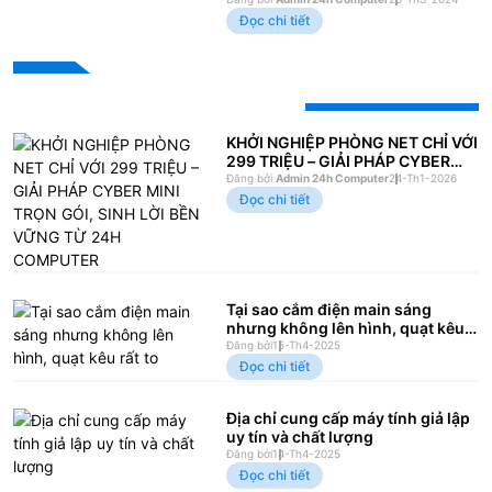
Đọc chi tiết
Bài viết xem nhiều
KHỞI NGHIỆP PHÒNG NET CHỈ VỚI
299 TRIỆU – GIẢI PHÁP CYBER
MINI TRỌN GÓI, SINH LỜI BỀN
Đăng bởi
Admin 24h Computer
24-Th1-2026
VỮNG TỪ 24H COMPUTER
Đọc chi tiết
Tại sao cắm điện main sáng
nhưng không lên hình, quạt kêu
rất to
Đăng bởi
15-Th4-2025
Đọc chi tiết
Địa chỉ cung cấp máy tính giả lập
uy tín và chất lượng
Đăng bởi
14-Th4-2025
Đọc chi tiết