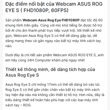
Đặc điểm nổi bật của Webcam ASUS ROG
EYE S ( FHD1080P, 60FPS)
Sản phẩm
Webcam Asus Rog Eye FHD1080P
đạt tốc độ 60
khung hình trên giây. Cùng với mic khử tiếng ồn được hỗ trợ
bởi AI cho âm thanh phát trực tiếp vượt trội. Với thiết kế nhỏ
gọn, Webcam Asus Rog Eye S có thể dễ dàng gập lại, dễ
dàng mang theo và gắn ngay vào bất kỳ máy tính xách tay
nào.
Dưới đây là chi tiết sản phẩm Webcam ASUS ROG EYE S, anh
em hãy cùng 24H Computer khám phá ngay nhé!
Thiết kế thông minh, dễ dàng tích hợp của
Asus Rog Eye S
Asus Rog Eye S chỉ mỏng 17mm có thể dễ dàng bỏ vào túi.
Rog Eye S có thể gắn chắc chắn vào bất kỳ máy tính xách
tay hiện đại nào mà không cần thiết bị hỗ trợ. Hơn nữa, đây là
kiểu dáng thiết kế hoàn hảo phù hợp với các loại máy tính
xách tay – ROG.