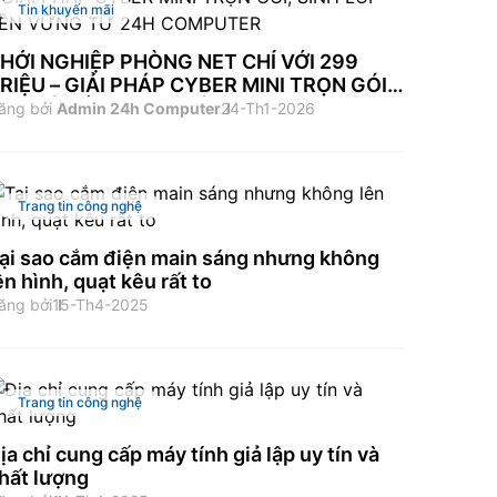
Tin khuyến mãi
HỞI NGHIỆP PHÒNG NET CHỈ VỚI 299
RIỆU – GIẢI PHÁP CYBER MINI TRỌN GÓI,
INH LỜI BỀN VỮNG TỪ 24H COMPUTER
ăng bởi
Admin 24h Computer
24-Th1-2026
Trang tin công nghệ
ại sao cắm điện main sáng nhưng không
ên hình, quạt kêu rất to
ăng bởi
15-Th4-2025
Trang tin công nghệ
ịa chỉ cung cấp máy tính giả lập uy tín và
hất lượng