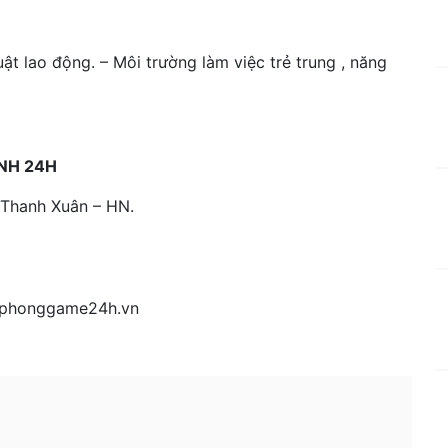
 lao động. – Môi trường làm việc trẻ trung , năng
́NH 24H
 Thanh Xuân – HN.
tphonggame24h.vn