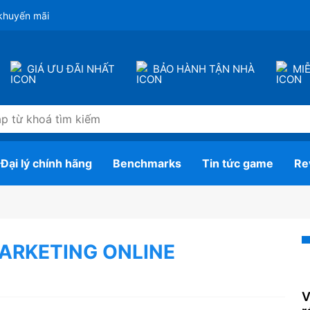
khuyến mãi
GIÁ ƯU ĐÃI NHẤT
BẢO HÀNH TẬN NHÀ
MI
Đại lý chính hãng
Benchmarks
Tin tức game
Re
ARKETING ONLINE
V