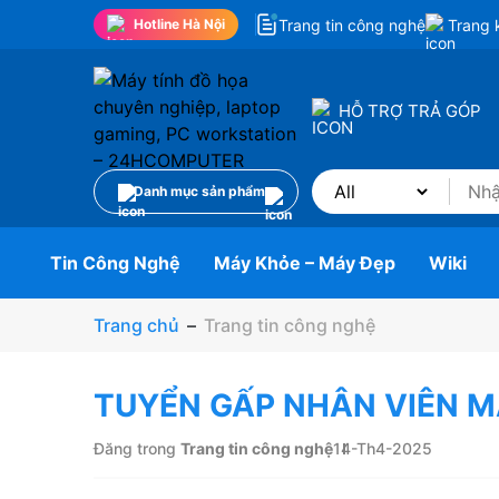
Trang tin công nghệ
Trang 
Hotline Hà Nội
HỖ TRỢ TRẢ GÓP
Danh mục sản phẩm
Tin Công Nghệ
Máy Khỏe – Máy Đẹp
Wiki
Trang chủ
–
Trang tin công nghệ
TUYỂN GẤP NHÂN VIÊN M
Đăng trong
Trang tin công nghệ
14-Th4-2025