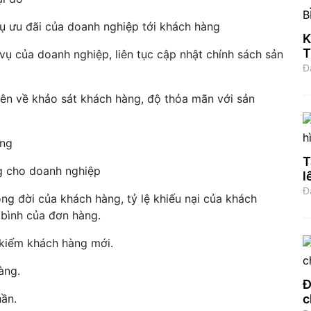
vụ ưu đãi của doanh nghiệp tới khách hàng
K
T
vụ của doanh nghiệp, liên tục cập nhật chính sách sản
S
Đ
trên về khảo sát khách hàng, độ thỏa mãn với sản
àng
T
g cho doanh nghiệp
l
Đ
òng đời của khách hàng, tỷ lệ khiếu nại của khách
g bình của đơn hàng.
 kiếm khách hàng mới.
àng.
Đ
hần.
c