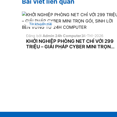
Bài viết liên quan
Tin khuyến mãi
Đăng bởi
Admin 24h Computer
24-Th1-2026
KHỞI NGHIỆP PHÒNG NET CHỈ VỚI 299
TRIỆU – GIẢI PHÁP CYBER MINI TRỌN
GÓI, SINH LỜI BỀN VỮNG TỪ 24H
COMPUTER
Nhận thông báo khuyế
hoặc tư vấn miễn phí
Bạn hãy để lại email để không bỏ 
sản phẩm và các chương trình kh