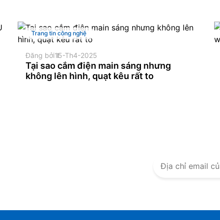
Trang tin công nghệ
Đăng bởi
15-Th4-2025
Tại sao cắm điện main sáng nhưng
không lên hình, quạt kêu rất to
n mại
 từ 24h Computer
lỡ hàng ngàn
uyến mãi khác