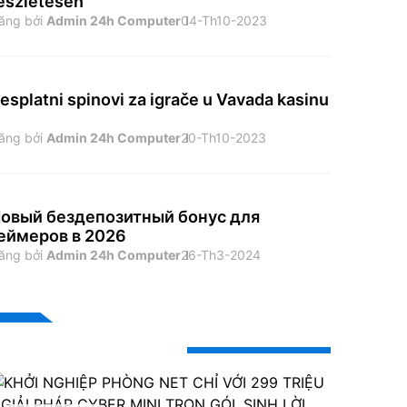
észletesen
ăng bởi
Admin 24h Computer
04-Th10-2023
esplatni spinovi za igrače u Vavada kasinu
ăng bởi
Admin 24h Computer
20-Th10-2023
овый бездепозитный бонус для
еймеров в 2026
ăng bởi
Admin 24h Computer
26-Th3-2024
Bài viết xem nhiều