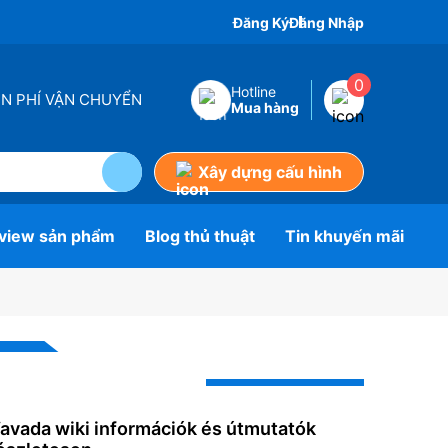
Đăng Ký
Đăng Nhập
0
Hotline
ỄN PHÍ VẬN CHUYỂN
Mua hàng
Xây dựng cấu hình
view sản phẩm
Blog thủ thuật
Tin khuyến mãi
Bài viết mới nhất
avada wiki információk és útmutatók