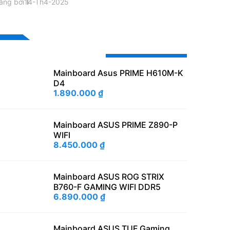
ăng bởi
14-Th4-2025
Sản phẩm khuyến mãi
Mainboard Asus PRIME H610M-K
D4
1.890.000
₫
Mainboard ASUS PRIME Z890-P
WIFI
8.450.000
₫
Mainboard ASUS ROG STRIX
B760-F GAMING WIFI DDR5
6.890.000
₫
Mainboard ASUS TUF Gaming