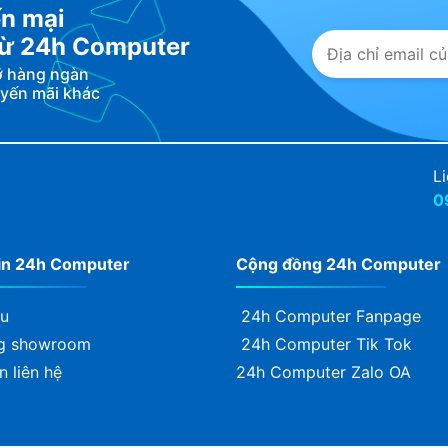
n mại
 từ 24h Computer
lỡ hàng ngàn
uyến mãi khác
Li
0
in 24h Computer
Cộng đồng 24h Computer
ệu
24h Computer Fanpage
g showroom
24h Computer Tik Tok
n liên hệ
24h Computer Zalo OA