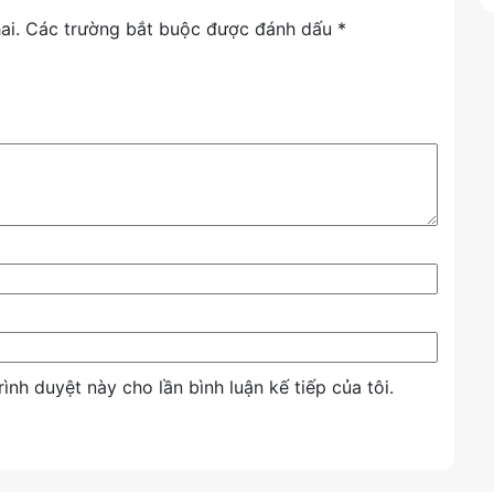
ai.
Các trường bắt buộc được đánh dấu
*
ho người dùng cần một CPU tầm trung “giá mềm”
òng, học tập đến game eSports.
ội và khả năng nâng cấp linh hoạt!
rình duyệt này cho lần bình luận kế tiếp của tôi.