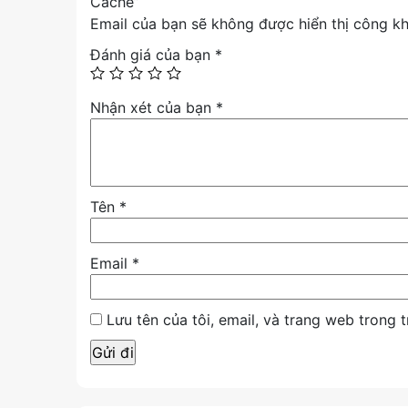
Cache”
6. Kết luận
Email của bạn sẽ không được hiển thị công kh
Intel Core i3-14100F là lựa chọn lý tưởng c
Đánh giá của bạn
*
nhưng vẫn đủ sức cân mọi tác vụ – từ văn ph
👉
Mua ngay
để trải nghiệm hiệu năng vượt tr
Nhận xét của bạn
*
Tên
*
Email
*
Lưu tên của tôi, email, và trang web trong t