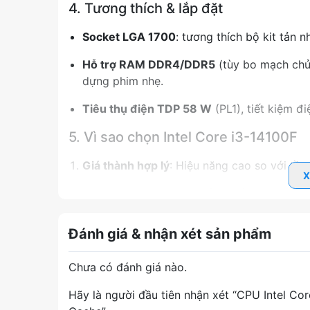
4. Tương thích & lắp đặt
Socket LGA 1700
: tương thích bộ kit tản n
Hỗ trợ RAM DDR4/DDR5
(tùy bo mạch chủ)
dựng phim nhẹ.
Tiêu thụ điện TDP 58 W
(PL1), tiết kiệm 
5. Vì sao chọn Intel Core i3-14100F
Giá thành hợp lý
: Hiệu năng cao so với tầ
X
Đa nhiệm mượt mà
: 8 luồng xử lý song s
Game eSports ổn định
: Turbo Boost 4.7 G
Đánh giá & nhận xét sản phẩm
cao.
Nâng cấp linh hoạt
: Dễ dàng lên Core i5/i
Chưa có đánh giá nào.
Tiết kiệm điện năng
: TDP chỉ 58 W, giảm n
Hãy là người đầu tiên nhận xét “CPU Intel Cor