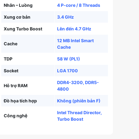
Nhân – Luồng
4 P-core / 8 Threads
Xung cơ bản
3.4 GHz
Xung Turbo Boost
Lên đến 4.7 GHz
12 MB Intel Smart
Cache
Cache
TDP
58 W (PL1)
Socket
LGA 1700
DDR4-3200, DDR5-
Hỗ trợ RAM
4800
Đồ họa tích hợp
Không (phiên bản F)
Intel Thread Director,
Công nghệ
Turbo Boost