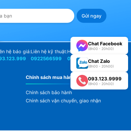
Chat Facebook
(8h00 - 20h00)
ên hệ báo giá:
Liên hệ kỹ thuật:
Hỗ Trợ Bảo Hành:
93.123.999
0922566599
0922566588
Chat Zalo
(8h00 - 20h00)
Chính sách mua hàng và bảo hành
093.123.9999
(8h00 - 20h00)
Chính sách bảo hành
Chính sách vận chuyển, giao nhận