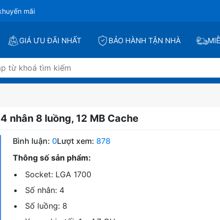
khuyến mãi
GIÁ ƯU ĐÃI NHẤT
BẢO HÀNH TẬN NHÀ
MI
 4 nhân 8 luồng, 12 MB Cache
Bình luận:
0
Lượt xem:
878
Thông số sản phẩm:
Socket: LGA 1700
Số nhân: 4
Số luồng: 8