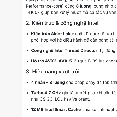
Performance-core) cùng
8 luồng
, xung nhịp 
14100F giúp bạn xử lý mượt mà cả tác vụ văn
2. Kiến trúc & công nghệ Intel
Kiến trúc Alder Lake
: nhân P-core tối ưu 
phối hợp với hệ điều hành để cân bằng tài
Công nghệ Intel Thread Director
: tự động 
Hỗ trợ AVX2, AVX-512
(qua BIOS lựa chọn)
3. Hiệu năng vượt trội
4 nhân – 8 luồng
cho phép chạy đa tab Chr
Turbo 4.7 GHz
gia tăng bứt phá khi cần tă
như CS:GO, LOL hay Valorant.
12 MB Intel Smart Cache
chia sẻ linh hoạt 