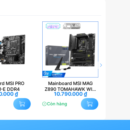
inboard MSI MAG
MAINBOARD ASUS
0 TOMAHAWK WIFI
PRIME H510M-K R2.0
10.790.000
₫
1.580.000
₫
DDR5
(Intel H510, Socket 1200,
m-ATX, 2 khe Ram
n hàng
Còn hàng
DDR4)