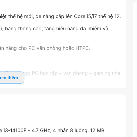
hiệt thế hệ mới, dễ nâng cấp lên Core i5/i7 thế hệ 12.
, băng thông cao, tăng hiệu năng đa nhiệm và
điện năng cho PC văn phòng hoặc HTPC.
m giá, phù hợp PC học tập – văn phòng – gaming nhẹ.
em thêm
ong, chuyển đổi ứng dụng nhanh chóng.
Hz đảm bảo khung hình ổn định trong game tần số
7 Alder Lake trên cùng socket LGA 1700.
hiệt độ và chi phí vận hành.
e i3-14100F – 4.7 GHz, 4 nhân 8 luồng, 12 MB