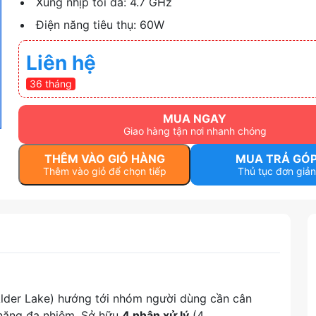
Xung nhịp tối đa: 4.7 GHz
Điện năng tiêu thụ: 60W
Liên hệ
36 tháng
MUA NGAY
Giao hàng tận nơi nhanh chóng
THÊM VÀO GIỎ HÀNG
MUA TRẢ GÓ
Thêm vào giỏ để chọn tiếp
Thủ tục đơn giản
(Alder Lake) hướng tới nhóm người dùng cần cân
ả năng đa nhiệm. Sở hữu
4 nhân xử lý
(4