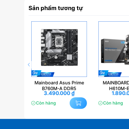
Sản phẩm tương tự
rd Asus Prime
MAINBOARD MSI PRO
Main
M-A DDR5
H610M-E DDR4
Gamin
90.000
₫
1.890.000
₫
3
g
Còn hàng
Còn h