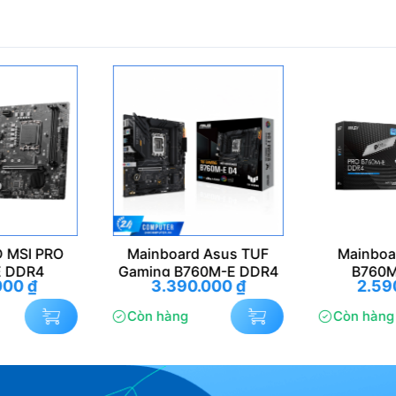
board Asus TUF
Mainboard MSI PRO
Ma
g B760M-E DDR4
B760M-E DDR4
Z89
.390.000
₫
2.590.000
₫
àng
Còn hàng
Cò