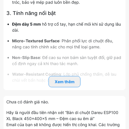
tróc, bảo vệ mép pad luôn bền đẹp.
3. Tính năng nổi bật
Đệm dày 5 mm
hỗ trợ cổ tay, hạn chế mỏi khi sử dụng lâu
dài.
Micro-Textured Surface
: Phân phối lực di chuột đều,
nâng cao tính chính xác cho mọi thể loại game.
Non-Slip Base
: Đế cao su non bám sàn tuyệt đối, giữ pad
cố định ngay cả khi thao tác mạnh.
Water-Resistant Coating
: Lớp phủ chống thấm, dễ lau
chùi vết bẩn hoặc chất lỏng tràn ra.
Xem thêm
4. Vì sao chọn Dareu ESP100 XL Black
Chưa có đánh giá nào.
Diện tích rộng
: Cho tầm di chuột thoải mái, kê bàn phím
full-size.
Hãy là người đầu tiên nhận xét “Bàn di chuột Dareu ESP100
XL Black 450×400×5 mm – Đệm cao su êm ái”
Độ êm vượt trội
: Đệm cao su 5 mm bảo vệ cổ tay, giảm
Email của bạn sẽ không được hiển thị công khai.
Các trường
mỏi.