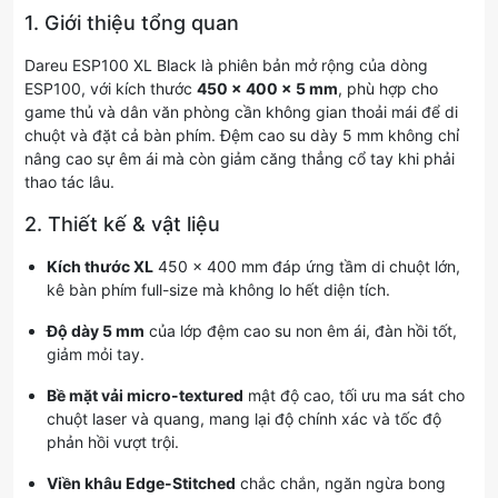
1. Giới thiệu tổng quan
Dareu ESP100 XL Black là phiên bản mở rộng của dòng
ESP100, với kích thước
450 × 400 × 5 mm
, phù hợp cho
game thủ và dân văn phòng cần không gian thoải mái để di
chuột và đặt cả bàn phím. Đệm cao su dày 5 mm không chỉ
nâng cao sự êm ái mà còn giảm căng thẳng cổ tay khi phải
thao tác lâu.
2. Thiết kế & vật liệu
Kích thước XL
450 × 400 mm đáp ứng tầm di chuột lớn,
kê bàn phím full-size mà không lo hết diện tích.
Độ dày 5 mm
của lớp đệm cao su non êm ái, đàn hồi tốt,
giảm mỏi tay.
Bề mặt vải micro-textured
mật độ cao, tối ưu ma sát cho
chuột laser và quang, mang lại độ chính xác và tốc độ
phản hồi vượt trội.
Viền khâu Edge-Stitched
chắc chắn, ngăn ngừa bong