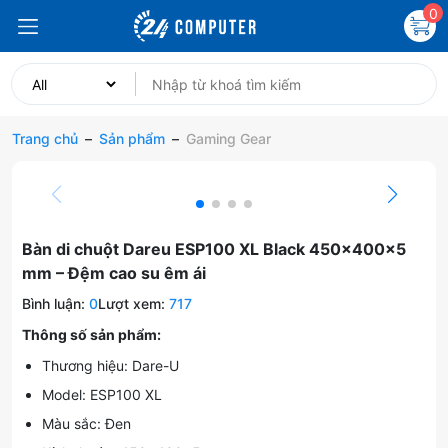
0
Trang chủ
–
Sản phẩm
–
Gaming Gear
Bàn di chuột Dareu ESP100 XL Black 450×400×5
mm – Đệm cao su êm ái
Bình luận:
0
Lượt xem:
717
Thông số sản phẩm:
Thương hiệu: Dare-U
Model: ESP100 XL
Màu sắc: Đen