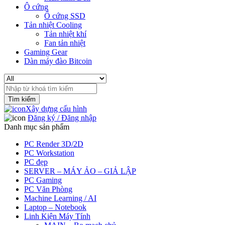
Ô cứng
Ổ cứng SSD
Tản nhiệt Cooling
Tản nhiệt khí
Fan tản nhiệt
Gaming Gear
Dàn máy đào Bitcoin
Search
for:
Xây dựng cấu hình
Đăng ký / Đăng nhập
Danh mục sản phẩm
PC Render 3D/2D
PC Workstation
PC đẹp
SERVER – MÁY ẢO – GIẢ LẬP
PC Gaming
PC Văn Phòng
Machine Learning / AI
Laptop – Notebook
Linh Kiện Máy Tính