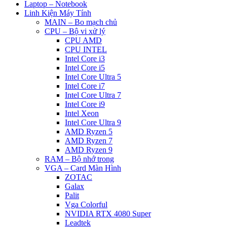
Laptop – Notebook
Linh Kiện Máy Tính
MAIN – Bo mạch chủ
CPU – Bộ vi xử lý
CPU AMD
CPU INTEL
Intel Core i3
Intel Core i5
Intel Core Ultra 5
Intel Core i7
Intel Core Ultra 7
Intel Core i9
Intel Xeon
Intel Core Ultra 9
AMD Ryzen 5
AMD Ryzen 7
AMD Ryzen 9
RAM – Bộ nhớ trong
VGA – Card Màn Hình
ZOTAC
Galax
Palit
Vga Colorful
NVIDIA RTX 4080 Super
Leadtek