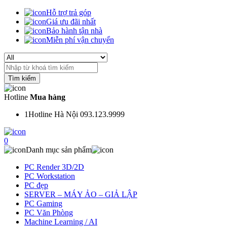
Hỗ trợ trả góp
Giá ưu đãi nhất
Bảo hành tận nhà
Miễn phí vận chuyển
Search
for:
Hotline
Mua hàng
1
Hotline Hà Nội 093.123.9999
0
Danh mục sản phẩm
PC Render 3D/2D
PC Workstation
PC đẹp
SERVER – MÁY ẢO – GIẢ LẬP
PC Gaming
PC Văn Phòng
Machine Learning / AI