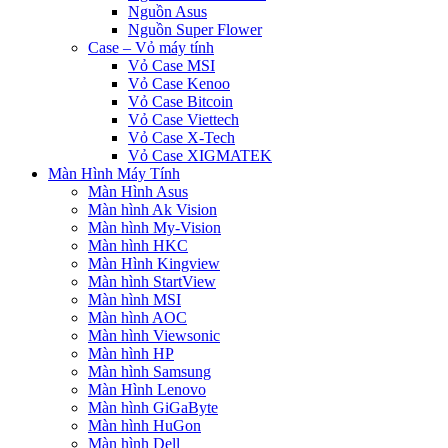
Nguồn Asus
Nguồn Super Flower
Case – Vỏ máy tính
Vỏ Case MSI
Vỏ Case Kenoo
Vỏ Case Bitcoin
Vỏ Case Viettech
Vỏ Case X-Tech
Vỏ Case XIGMATEK
Màn Hình Máy Tính
Màn Hình Asus
Màn hình Ak Vision
Màn hình My-Vision
Màn hình HKC
Màn Hình Kingview
Màn hình StartView
Màn hình MSI
Màn hình AOC
Màn hình Viewsonic
Màn hình HP
Màn hình Samsung
Màn Hình Lenovo
Màn hình GiGaByte
Màn hình HuGon
Màn hình Dell