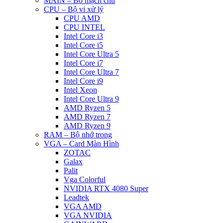
MAIN – Bo mạch chủ
CPU – Bộ vi xử lý
CPU AMD
CPU INTEL
Intel Core i3
Intel Core i5
Intel Core Ultra 5
Intel Core i7
Intel Core Ultra 7
Intel Core i9
Intel Xeon
Intel Core Ultra 9
AMD Ryzen 5
AMD Ryzen 7
AMD Ryzen 9
RAM – Bộ nhớ trong
VGA – Card Màn Hình
ZOTAC
Galax
Palit
Vga Colorful
NVIDIA RTX 4080 Super
Leadtek
VGA AMD
VGA NVIDIA