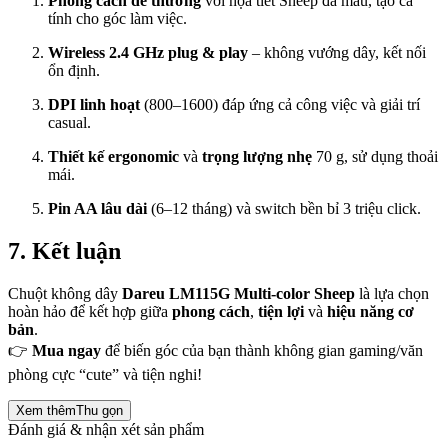
Phong cách dễ thương
với họa tiết Sheep đa màu, tạo cá
tính cho góc làm việc.
Wireless 2.4 GHz plug & play
– không vướng dây, kết nối
ổn định.
DPI linh hoạt
(800–1600) đáp ứng cả công việc và giải trí
casual.
Thiết kế ergonomic
và
trọng lượng nhẹ
70 g, sử dụng thoải
mái.
Pin AA lâu dài
(6–12 tháng) và switch bền bỉ 3 triệu click.
7. Kết luận
Chuột không dây
Dareu LM115G Multi-color Sheep
là lựa chọn
hoàn hảo để kết hợp giữa
phong cách
,
tiện lợi
và
hiệu năng cơ
bản
.
👉
Mua ngay
để biến góc của bạn thành không gian gaming/văn
phòng cực “cute” và tiện nghi!
Xem thêm
Thu gọn
Đánh giá & nhận xét sản phẩm