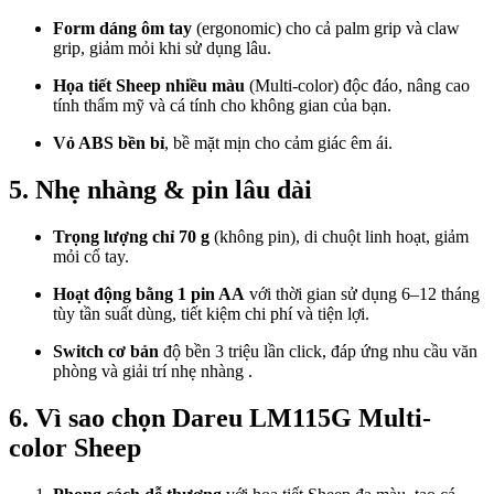
Form dáng ôm tay
(ergonomic) cho cả palm grip và claw
grip, giảm mỏi khi sử dụng lâu.
Họa tiết Sheep nhiều màu
(Multi-color) độc đáo, nâng cao
tính thẩm mỹ và cá tính cho không gian của bạn.
Vỏ ABS bền bỉ
, bề mặt mịn cho cảm giác êm ái.
5. Nhẹ nhàng & pin lâu dài
Trọng lượng chỉ 70 g
(không pin), di chuột linh hoạt, giảm
mỏi cổ tay.
Hoạt động bằng 1 pin AA
với thời gian sử dụng 6–12 tháng
tùy tần suất dùng, tiết kiệm chi phí và tiện lợi.
Switch cơ bản
độ bền 3 triệu lần click, đáp ứng nhu cầu văn
phòng và giải trí nhẹ nhàng .
6. Vì sao chọn Dareu LM115G Multi-
color Sheep