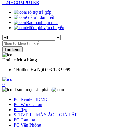
Hỗ trợ trả góp
Giá ưu đãi nhất
Bảo hành tận nhà
Miễn phí vận chuyển
Search
for:
Hotline
Mua hàng
1
Hotline Hà Nội 093.123.9999
0
Danh mục sản phẩm
PC Render 3D/2D
PC Workstation
PC đẹp
SERVER – MÁY ẢO – GIẢ LẬP
PC Gaming
PC Văn Phòng