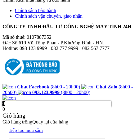
Chính sách bảo hành
Chính sách vận chuyển, giao nhận
CÔNG TY TNHH ĐẦU TƯ CÔNG NGHỆ MÁY TÍNH 24H
Mã số thuế: 0107887352
Đ/c: Số 619 Vũ Tông Phan - P.Khương Đình - HN.
Hotline: 093 123 9999 - 082 777 9999 - 082 567 7777
Chat Facebook
(8h00 - 20h00)
Chat Zalo
(8h00 -
20h00)
093.123.9999
(8h00 - 20h00)
0
0
Giỏ hàng
Giỏ hàng trống
Quay lại cửa hàng
Tiếp tục mua sắm