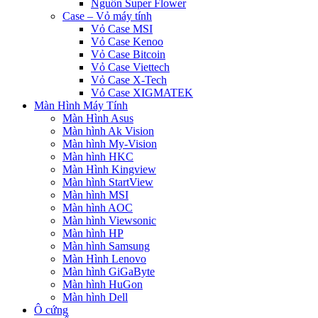
Nguồn Super Flower
Case – Vỏ máy tính
Vỏ Case MSI
Vỏ Case Kenoo
Vỏ Case Bitcoin
Vỏ Case Viettech
Vỏ Case X-Tech
Vỏ Case XIGMATEK
Màn Hình Máy Tính
Màn Hình Asus
Màn hình Ak Vision
Màn hình My-Vision
Màn hình HKC
Màn Hình Kingview
Màn hình StartView
Màn hình MSI
Màn hình AOC
Màn hình Viewsonic
Màn hình HP
Màn hình Samsung
Màn Hình Lenovo
Màn hình GiGaByte
Màn hình HuGon
Màn hình Dell
Ô cứng