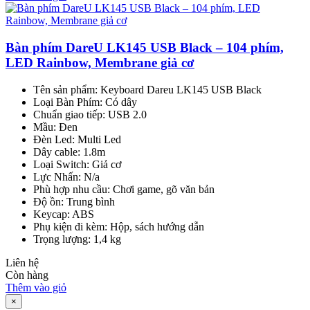
Bàn phím DareU LK145 USB Black – 104 phím,
LED Rainbow, Membrane giả cơ
Tên sản phẩm: Keyboard Dareu LK145 USB Black
Loại Bàn Phím: Có dây
Chuẩn giao tiếp: USB 2.0
Mầu: Đen
Đèn Led: Multi Led
Dây cable: 1.8m
Loại Switch: Giả cơ
Lực Nhấn: N/a
Phù hợp nhu cầu: Chơi game, gõ văn bản
Độ ồn: Trung bình
Keycap: ABS
Phụ kiện đi kèm: Hộp, sách hướng dẫn
Trọng lượng: 1,4 kg
Liên hệ
Còn hàng
Thêm vào giỏ
×