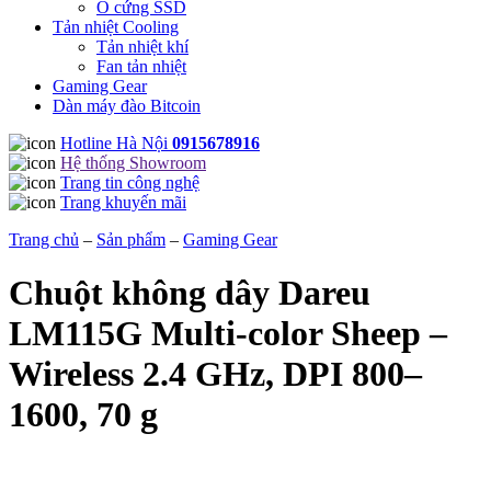
Ổ cứng SSD
Tản nhiệt Cooling
Tản nhiệt khí
Fan tản nhiệt
Gaming Gear
Dàn máy đào Bitcoin
Hotline Hà Nội
0915678916
Hệ thống Showroom
Trang tin công nghệ
Trang khuyến mãi
Trang chủ
–
Sản phẩm
–
Gaming Gear
Chuột không dây Dareu
LM115G Multi-color Sheep –
Wireless 2.4 GHz, DPI 800–
1600, 70 g