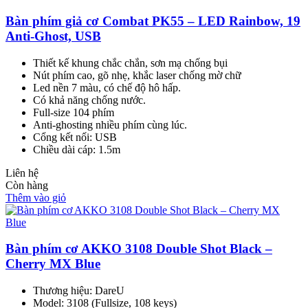
Bàn phím giả cơ Combat PK55 – LED Rainbow, 19
Anti-Ghost, USB
Thiết kế khung chắc chắn, sơn mạ chống bụi
Nút phím cao, gõ nhẹ, khắc laser chống mờ chữ
Led nền 7 màu, có chế độ hô hấp.
Có khả năng chống nước.
Full-size 104 phím
Anti-ghosting nhiều phím cùng lúc.
Cổng kết nối: USB
Chiều dài cáp: 1.5m
Liên hệ
Còn hàng
Thêm vào giỏ
Bàn phím cơ AKKO 3108 Double Shot Black –
Cherry MX Blue
Thương hiệu: DareU
Model: 3108 (Fullsize, 108 keys)