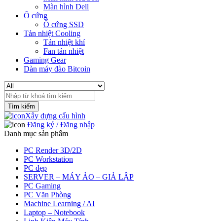
Màn hình Dell
Ô cứng
Ổ cứng SSD
Tản nhiệt Cooling
Tản nhiệt khí
Fan tản nhiệt
Gaming Gear
Dàn máy đào Bitcoin
Search
for:
Xây dựng cấu hình
Đăng ký / Đăng nhập
Danh mục sản phẩm
PC Render 3D/2D
PC Workstation
PC đẹp
SERVER – MÁY ẢO – GIẢ LẬP
PC Gaming
PC Văn Phòng
Machine Learning / AI
Laptop – Notebook