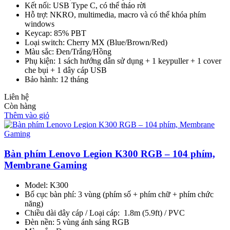
Kết nối: USB Type C, có thể tháo rời
Hỗ trợ: NKRO, multimedia, macro và có thể khóa phím
windows
Keycap: 85% PBT
Loại switch: Cherry MX (Blue/Brown/Red)
Màu sắc: Đen/Trắng/Hồng
Phụ kiện: 1 sách hướng dẫn sử dụng + 1 keypuller + 1 cover
che bụi + 1 dây cáp USB
Bảo hành: 12 tháng
Liên hệ
Còn hàng
Thêm vào giỏ
Bàn phím Lenovo Legion K300 RGB – 104 phím,
Membrane Gaming
Model: K300
Bố cục bàn phí: 3 vùng (phím số + phím chữ + phím chức
năng)
Chiều dài dây cáp / Loại cáp: 1.8m (5.9ft) / PVC
Đèn nền: 5 vùng ánh sáng RGB