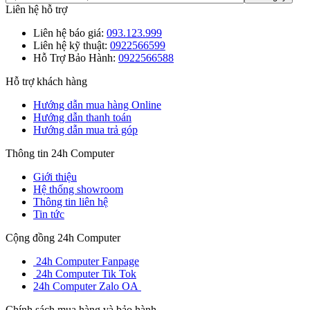
Liên hệ hỗ trợ
Liên hệ báo giá:
093.123.999
Liên hệ kỹ thuật:
0922566599
Hỗ Trợ Bảo Hành:
0922566588
Hỗ trợ khách hàng
Hướng dẫn mua hàng Online
Hướng dẫn thanh toán
Hướng dẫn mua trả góp
Thông tin 24h Computer
Giới thiệu
Hệ thống showroom
Thông tin liên hệ
Tin tức
Cộng đồng 24h Computer
24h Computer Fanpage
24h Computer Tik Tok
24h Computer Zalo OA
Chính sách mua hàng và bảo hành