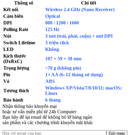
Thông số
Chi tiết
Kết nối
Wireless 2.4 GHz (Nano Receiver)
Cảm biến
Optical
DPI
800 / 1200 / 1600
Polling Rate
125 Hz
Nút
3 nút (trái, phải, cuộn) + nút DPI
Switch Lifetime
3 triệu click
LED
Không
Kích thước
107 × 59 × 38 mm
(DxRxC)
Trọng lượng
~70 g (không pin)
Pin
1× AA (6–12 tháng sử dụng)
Vỏ
ABS
Windows XP/Vista/7/8/10/11; macOS;
Tương thích
Linux
Bảo hành
6 tháng
Nhận thông báo khuyến mại
hoặc tư vấn miễn phí từ 24h Computer
Bạn hãy để lại email để không bỏ lỡ hàng ngàn
sản phẩm và các chương trình khuyến mãi khác