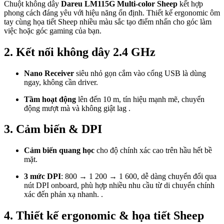
Chuột không dây
Dareu LM115G Multi-color Sheep
kết hợp
phong cách đáng yêu với hiệu năng ổn định. Thiết kế ergonomic ôm
tay cùng họa tiết Sheep nhiều màu sắc tạo điểm nhấn cho góc làm
việc hoặc góc gaming của bạn.
2. Kết nối không dây 2.4 GHz
Nano Receiver
siêu nhỏ gọn cắm vào cổng USB là dùng
ngay, không cần driver.
Tầm hoạt động
lên đến 10 m, tín hiệu mạnh mẽ, chuyển
động mượt mà và không giật lag .
3. Cảm biến & DPI
Cảm biến quang học
cho độ chính xác cao trên hầu hết bề
mặt.
3 mức DPI
: 800 → 1 200 → 1 600, dễ dàng chuyển đổi qua
nút DPI onboard, phù hợp nhiều nhu cầu từ di chuyển chính
xác đến phản xạ nhanh. .
4. Thiết kế ergonomic & họa tiết Sheep