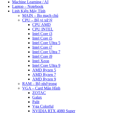
Machine Learning / AI
Laptop – Notebook
Linh Kiện Máy Tính
MAIN – Bo mạch chủ
CPU – Bộ vi xử lý
CPU AMD
CPU INTEL
Intel Core i3
Intel Core i5
Intel Core Ultra 5
Intel Core i7
Intel Core Ultra 7
Intel Core i9
Intel Xeon
Intel Core Ultra 9
AMD Ryzen 5
AMD Ryzen 7
AMD Ryzen 9
RAM – Bộ nhớ trong
VGA – Card Màn Hình
ZOTAC
Galax
Palit
Vga Colorful
NVIDIA RTX 4080 Super