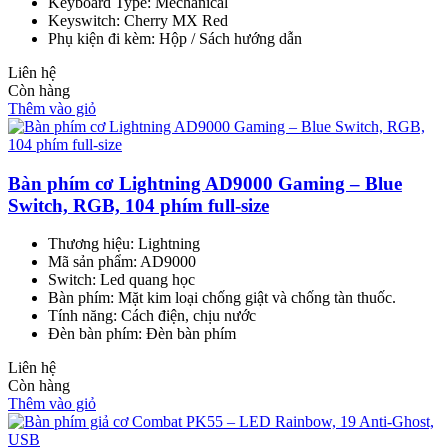
Keyboard Type: Mechanical
Keyswitch: Cherry MX Red
Phụ kiện đi kèm: Hộp / Sách hướng dẫn
Liên hệ
Còn hàng
Thêm vào giỏ
Bàn phím cơ Lightning AD9000 Gaming – Blue
Switch, RGB, 104 phím full-size
Thương hiệu: Lightning
Mã sản phẩm: AD9000
Switch: Led quang học
Bàn phím: Mặt kim loại chống giật và chống tàn thuốc.
Tính năng: Cách điện, chịu nước
Đèn bàn phím: Đèn bàn phím
Liên hệ
Còn hàng
Thêm vào giỏ