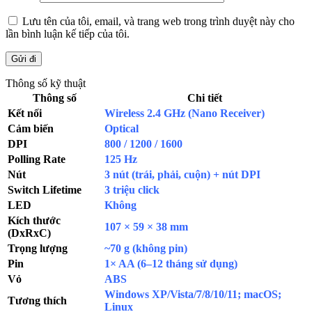
Lưu tên của tôi, email, và trang web trong trình duyệt này cho
lần bình luận kế tiếp của tôi.
Thông số kỹ thuật
Thông số
Chi tiết
Kết nối
Wireless 2.4 GHz (Nano Receiver)
Cảm biến
Optical
DPI
800 / 1200 / 1600
Polling Rate
125 Hz
Nút
3 nút (trái, phải, cuộn) + nút DPI
Switch Lifetime
3 triệu click
LED
Không
Kích thước
107 × 59 × 38 mm
(DxRxC)
Trọng lượng
~70 g (không pin)
Pin
1× AA (6–12 tháng sử dụng)
Vỏ
ABS
Windows XP/Vista/7/8/10/11; macOS;
Tương thích
Linux