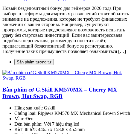
Новый бездепозитный бонус для геймеров 2026 года При
выборе платформы для азартных развлечений стоит обратить
внимание на предложения, которые не требуют финансовых
вложений с вашей стороны. Например, существуют
программы, которые предоставляют возможность испытать
удачу без стартовых инвестиций. Если вас заинтересовала
подобная перспектива, рекомендую посетить сайт,
предлагающий бездепозитный бонус за регистрацию.
Получение таких преимуществ позволяет ознакомиться […]
Sản phẩm tương tự
Bàn phím cơ G.Skill KM570MX – Cherry MX
Brown, Hot-Swap, RGB
Hãng sản xuất: Gskill
Chủng loại: Ripjaws KM570 MX Mechanical Brown Switch
Mầu: Đen
Đèn bàn phím: Với 7 hiệu ứng led
Kích thước: 446.5 x 158.8 x 45.5mm