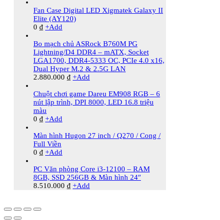
Fan Case Digital LED Xigmatek Galaxy II
Elite (AY120)
0
₫
+
Add
Bo mạch chủ ASRock B760M PG
Lightning/D4 DDR4 – mATX, Socket
LGA1700, DDR4-5333 OC, PCIe 4.0 x16,
Dual Hyper M.2 & 2.5G LAN
2.880.000
₫
+
Add
Chuột chơi game Dareu EM908 RGB – 6
nút lập trình, DPI 8000, LED 16.8 triệu
màu
0
₫
+
Add
Màn hình Hugon 27 inch / Q270 / Cong /
Full Viền
0
₫
+
Add
PC Văn phòng Core i3-12100 – RAM
8GB, SSD 256GB & Màn hình 24″
8.510.000
₫
+
Add