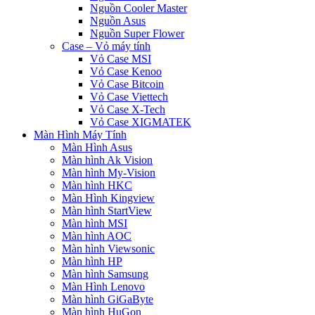
Nguồn Cooler Master
Nguồn Asus
Nguồn Super Flower
Case – Vỏ máy tính
Vỏ Case MSI
Vỏ Case Kenoo
Vỏ Case Bitcoin
Vỏ Case Viettech
Vỏ Case X-Tech
Vỏ Case XIGMATEK
Màn Hình Máy Tính
Màn Hình Asus
Màn hình Ak Vision
Màn hình My-Vision
Màn hình HKC
Màn Hình Kingview
Màn hình StartView
Màn hình MSI
Màn hình AOC
Màn hình Viewsonic
Màn hình HP
Màn hình Samsung
Màn Hình Lenovo
Màn hình GiGaByte
Màn hình HuGon