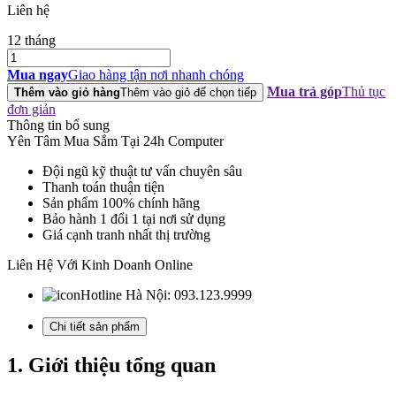
Liên hệ
12 tháng
Chuột
không
Mua ngay
Giao hàng tận nơi nhanh chóng
dây
Mua trả góp
Thủ tục
Thêm vào giỏ hàng
Thêm vào giỏ để chọn tiếp
Dareu
đơn giản
LM115G
Thông tin bổ sung
Multi-
Yên Tâm Mua Sắm Tại 24h Computer
color
Sheep
Đội ngũ kỹ thuật tư vấn chuyên sâu
–
Thanh toán thuận tiện
Wireless
Sản phẩm 100% chính hãng
2.4
Bảo hành 1 đổi 1 tại nơi sử dụng
GHz,
Giá cạnh tranh nhất thị trường
DPI
800–
Liên Hệ Với Kinh Doanh Online
1600,
70
Hotline Hà Nội:
093.123.9999
g
số
Chi tiết sản phẩm
lượng
1. Giới thiệu tổng quan