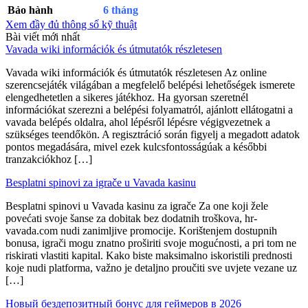
Bảo hành
6 tháng
Xem đầy đủ thông số kỹ thuật
Bài viết mới nhất
Vavada wiki információk és útmutatók részletesen
Vavada wiki információk és útmutatók részletesen Az online
szerencsejáték világában a megfelelő belépési lehetőségek ismerete
elengedhetetlen a sikeres játékhoz. Ha gyorsan szeretnél
információkat szerezni a belépési folyamatról, ajánlott ellátogatni a
vavada belépés oldalra, ahol lépésről lépésre végigvezetnek a
szükséges teendőkön. A regisztráció során figyelj a megadott adatok
pontos megadására, mivel ezek kulcsfontosságúak a későbbi
tranzakciókhoz […]
Besplatni spinovi za igrače u Vavada kasinu
Besplatni spinovi u Vavada kasinu za igrače Za one koji žele
povećati svoje šanse za dobitak bez dodatnih troškova, hr-
vavada.com nudi zanimljive promocije. Korištenjem dostupnih
bonusa, igrači mogu znatno proširiti svoje mogućnosti, a pri tom ne
riskirati vlastiti kapital. Kako biste maksimalno iskoristili prednosti
koje nudi platforma, važno je detaljno proučiti sve uvjete vezane uz
[…]
Новый бездепозитный бонус для геймеров в 2026