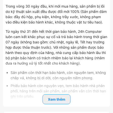
Trong vòng 30 ngày đầu, khi mới mua hàng, sản phẩm bị lỗi
do kỹ thuật sản xuất đều được đổi mới 100% (Sản phẩm đảm
bảo: đầy đủ hộp, phụ kiện, không trầy xước, không phạm
vào điều kiện bảo hành khác, không thuộc vật tư tiêu hao).
Từ ngày thứ 31 đến hết thời gian bảo hành, 24h Computer
luôn cam kết khắc phục sự cố và trả bảo hành trong thời gian
07 ngày (không bao gồm: chủ nhật, ngày lễ, Tết hay trường
hợp được thỏa thuận trước). Với những sản phẩm được bảo
hành theo quy định của hãng, nhà cung cấp bảo hành lâu thì
bộ phận bảo hành có trách nhiệm báo lại khách hàng (nhằm
đưa ra hướng xử lý tốt nhất cho khách hàng).
Sản phẩm còn thời hạn bảo hành, còn nguyên tem, không
chắp vá, không bị di dời, còn nguyên niêm phong.
Phiếu bảo hành còn nguyên vẹn, tem bảo hành nhà phân
phối, hãng trên mỗi sản phẩm, sản phẩm vẫn còn thời hạn
ghi trên phiếu.
Xem thêm
>>>>> Đặc biệt:
Với
màn hình Kingview
(
độc quyền phân
phối của 24H Computer
) được
đổi trả trong vòng 7 ngày,