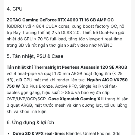
4. GPU
ZOTAC Gaming GeForce RTX 4060 Ti 16 GB AMP OC
(GDDR6) với 4 864 CUDA cores, xung boost factory OC, hỗ
trợ Ray Tracing thế hệ 2 và DLSS 2.0. Thiết kế Dual-Fan giữ
nhiệt độ GPU < 70 °C full-load, tăng tốc viewport real-time
trong 3D và rút ngắn thời gian xuất video nhờ NVENC.
5. Tản nhiệt, PSU & Case
Tản nhiệt khí Thermalright Peerless Assassin 120 SE ARGB
với 4 heat-pipe và quạt 120 mm ARGB hoạt động êm (< 25
dB), giữ CPU mát mẻ khi render liên tục.
Nguồn AIGO VK750
750 W
(80 Plus Bronze, Active PFC, Single Rail) với flat-
cables gọn gàng, hiệu suất > 85% và bảo vệ đa cấp
OVP/UVP/OCP/SCP.
Case Xigmatek Gaming X II
trang bị sẵn
3 quạt ARGB, mặt trước mesh và kính cường lực, tối ưu luồng
khí và khoe linh kiện.
6. Ứng dụng & lợi ích
Dựng 3D & VFX real-time:
Blender, Unreal Engine, 3ds