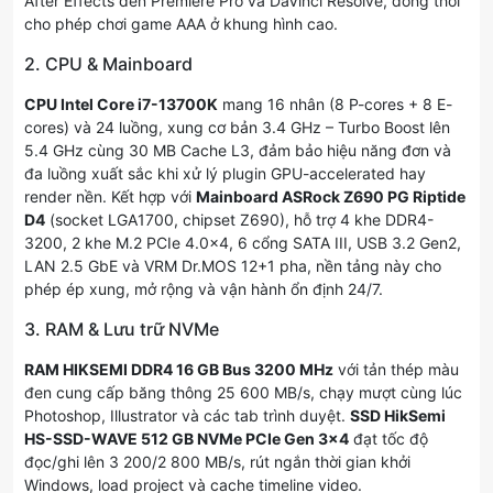
After Effects đến Premiere Pro và DaVinci Resolve, đồng thời
cho phép chơi game AAA ở khung hình cao.
2. CPU & Mainboard
CPU Intel Core i7-13700K
mang 16 nhân (8 P-cores + 8 E-
cores) và 24 luồng, xung cơ bản 3.4 GHz – Turbo Boost lên
5.4 GHz cùng 30 MB Cache L3, đảm bảo hiệu năng đơn và
đa luồng xuất sắc khi xử lý plugin GPU-accelerated hay
render nền. Kết hợp với
Mainboard ASRock Z690 PG Riptide
D4
(socket LGA1700, chipset Z690), hỗ trợ 4 khe DDR4-
3200, 2 khe M.2 PCIe 4.0×4, 6 cổng SATA III, USB 3.2 Gen2,
LAN 2.5 GbE và VRM Dr.MOS 12+1 pha, nền tảng này cho
phép ép xung, mở rộng và vận hành ổn định 24/7.
3. RAM & Lưu trữ NVMe
RAM HIKSEMI DDR4 16 GB Bus 3200 MHz
với tản thép màu
đen cung cấp băng thông 25 600 MB/s, chạy mượt cùng lúc
Photoshop, Illustrator và các tab trình duyệt.
SSD HikSemi
HS-SSD-WAVE 512 GB NVMe PCIe Gen 3×4
đạt tốc độ
đọc/ghi lên 3 200/2 800 MB/s, rút ngắn thời gian khởi
Windows, load project và cache timeline video.