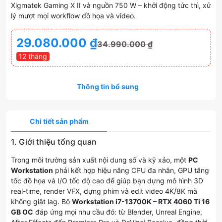
Xigmatek Gaming X II và nguồn 750 W – khởi động tức thì, xử
lý mượt mọi workflow đồ họa và video.
29.080.000
₫
34.990.000
₫
12 tháng
Thông tin bổ sung
Chi tiết sản phẩm
1. Giới thiệu tổng quan
Trong môi trường sản xuất nội dung số và kỹ xảo, một
PC
Workstation
phải kết hợp hiệu năng CPU đa nhân, GPU tăng
tốc đồ họa và I/O tốc độ cao để giúp bạn dựng mô hình 3D
real-time, render VFX, dựng phim và edit video 4K/8K mà
không giật lag. Bộ
Workstation i7-13700K – RTX 4060 Ti 16
GB OC
đáp ứng mọi nhu cầu đó: từ Blender, Unreal Engine,