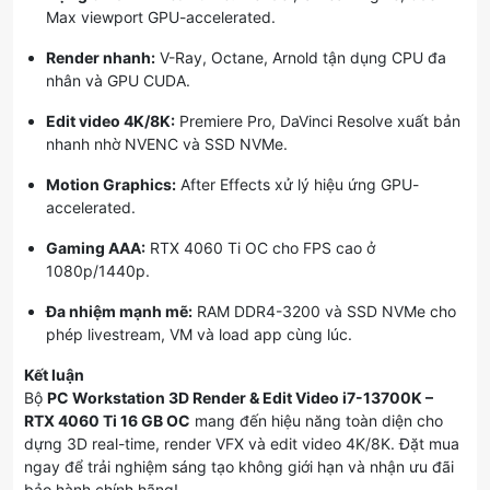
Max viewport GPU-accelerated.
Render nhanh:
V-Ray, Octane, Arnold tận dụng CPU đa
nhân và GPU CUDA.
Edit video 4K/8K:
Premiere Pro, DaVinci Resolve xuất bản
nhanh nhờ NVENC và SSD NVMe.
Motion Graphics:
After Effects xử lý hiệu ứng GPU-
accelerated.
Gaming AAA:
RTX 4060 Ti OC cho FPS cao ở
1080p/1440p.
Đa nhiệm mạnh mẽ:
RAM DDR4-3200 và SSD NVMe cho
phép livestream, VM và load app cùng lúc.
Kết luận
Bộ
PC Workstation 3D Render & Edit Video i7-13700K –
RTX 4060 Ti 16 GB OC
mang đến hiệu năng toàn diện cho
dựng 3D real-time, render VFX và edit video 4K/8K. Đặt mua
ngay để trải nghiệm sáng tạo không giới hạn và nhận ưu đãi
bảo hành chính hãng!