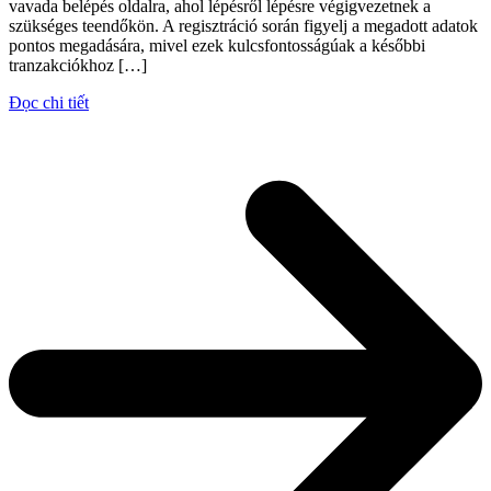
vavada belépés oldalra, ahol lépésről lépésre végigvezetnek a
szükséges teendőkön. A regisztráció során figyelj a megadott adatok
pontos megadására, mivel ezek kulcsfontosságúak a későbbi
tranzakciókhoz […]
Đọc chi tiết