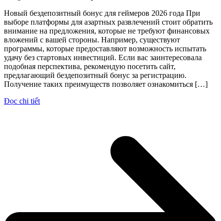
Новый бездепозитный бонус для геймеров 2026 года При
выборе платформы для азартных развлечений стоит обратить
внимание на предложения, которые не требуют финансовых
вложений с вашей стороны. Например, существуют
программы, которые предоставляют возможность испытать
удачу без стартовых инвестиций. Если вас заинтересовала
подобная перспектива, рекомендую посетить сайт,
предлагающий бездепозитный бонус за регистрацию.
Получение таких преимуществ позволяет ознакомиться […]
Đọc chi tiết