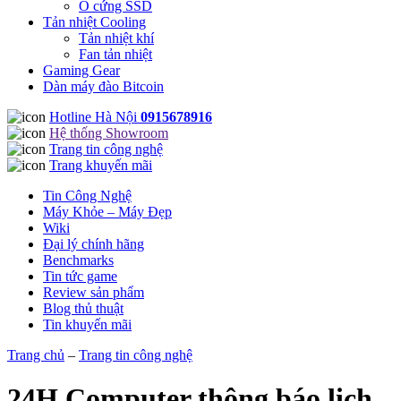
Ổ cứng SSD
Tản nhiệt Cooling
Tản nhiệt khí
Fan tản nhiệt
Gaming Gear
Dàn máy đào Bitcoin
Hotline Hà Nội
0915678916
Hệ thống Showroom
Trang tin công nghệ
Trang khuyến mãi
Tin Công Nghệ
Máy Khỏe – Máy Đẹp
Wiki
Đại lý chính hãng
Benchmarks
Tin tức game
Review sản phẩm
Blog thủ thuật
Tin khuyến mãi
Trang chủ
–
Trang tin công nghệ
24H Computer thông báo lịch