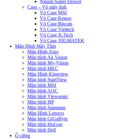
Nguồn Super Flower
Case – Vỏ máy tính
Vỏ Case MSI
Vỏ Case Kenoo
Vỏ Case Bitcoin
Vỏ Case Viettech
Vỏ Case X-Tech
Vỏ Case XIGMATEK
Màn Hình Máy Tính
Màn Hình Asus
Màn hình Ak Vision
Màn hình My-Vision
Màn hình HKC
Màn Hình Kingview
Màn hình StartView
Màn hình MSI
Màn hình AOC
Màn hình Viewsonic
Màn hình HP
Màn hình Samsung
Màn Hình Lenovo
Màn hình GiGaByte
Màn hình HuGon
Màn hình Dell
Ô cứng