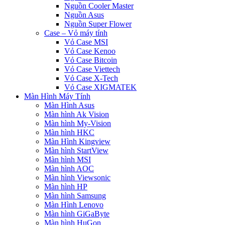
Nguồn Cooler Master
Nguồn Asus
Nguồn Super Flower
Case – Vỏ máy tính
Vỏ Case MSI
Vỏ Case Kenoo
Vỏ Case Bitcoin
Vỏ Case Viettech
Vỏ Case X-Tech
Vỏ Case XIGMATEK
Màn Hình Máy Tính
Màn Hình Asus
Màn hình Ak Vision
Màn hình My-Vision
Màn hình HKC
Màn Hình Kingview
Màn hình StartView
Màn hình MSI
Màn hình AOC
Màn hình Viewsonic
Màn hình HP
Màn hình Samsung
Màn Hình Lenovo
Màn hình GiGaByte
Màn hình HuGon