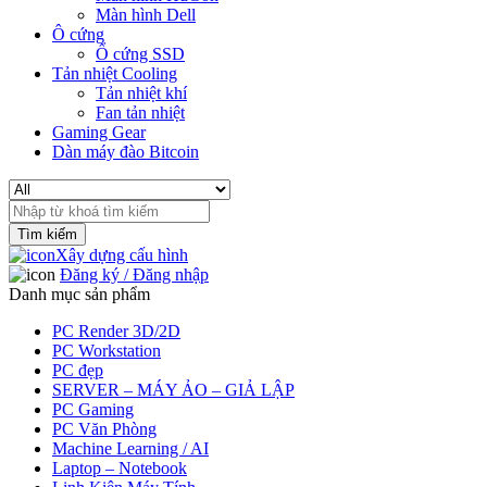
Màn hình Dell
Ô cứng
Ổ cứng SSD
Tản nhiệt Cooling
Tản nhiệt khí
Fan tản nhiệt
Gaming Gear
Dàn máy đào Bitcoin
Search
for:
Xây dựng cấu hình
Đăng ký / Đăng nhập
Danh mục sản phẩm
PC Render 3D/2D
PC Workstation
PC đẹp
SERVER – MÁY ẢO – GIẢ LẬP
PC Gaming
PC Văn Phòng
Machine Learning / AI
Laptop – Notebook