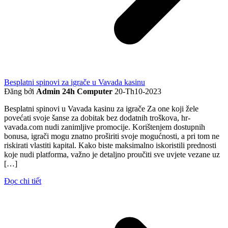
Besplatni spinovi za igrače u Vavada kasinu
Đăng bởi
Admin 24h Computer
20-Th10-2023
Besplatni spinovi u Vavada kasinu za igrače Za one koji žele
povećati svoje šanse za dobitak bez dodatnih troškova, hr-
vavada.com nudi zanimljive promocije. Korištenjem dostupnih
bonusa, igrači mogu znatno proširiti svoje mogućnosti, a pri tom ne
riskirati vlastiti kapital. Kako biste maksimalno iskoristili prednosti
koje nudi platforma, važno je detaljno proučiti sve uvjete vezane uz
[…]
Đọc chi tiết