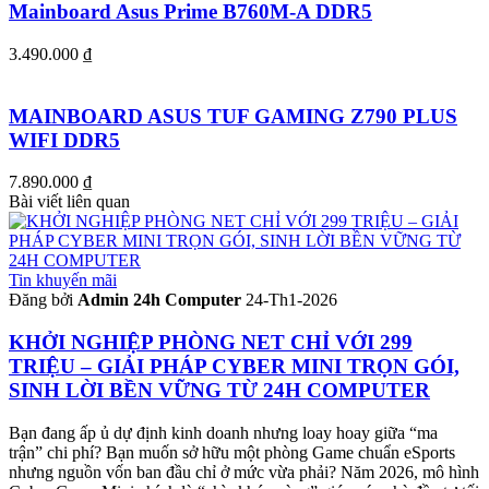
Mainboard Asus Prime B760M-A DDR5
3.490.000
₫
MAINBOARD ASUS TUF GAMING Z790 PLUS
WIFI DDR5
7.890.000
₫
Bài viết liên quan
Tin khuyến mãi
Đăng bởi
Admin 24h Computer
24-Th1-2026
KHỞI NGHIỆP PHÒNG NET CHỈ VỚI 299
TRIỆU – GIẢI PHÁP CYBER MINI TRỌN GÓI,
SINH LỜI BỀN VỮNG TỪ 24H COMPUTER
Bạn đang ấp ủ dự định kinh doanh nhưng loay hoay giữa “ma
trận” chi phí? Bạn muốn sở hữu một phòng Game chuẩn eSports
nhưng nguồn vốn ban đầu chỉ ở mức vừa phải? Năm 2026, mô hình