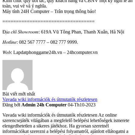
Kính chúc quý đối tác, quý khách hàng và CBNV một kỳ nghỉ lễ an
toàn, vui vẻ và ý nghĩa.
Máy tính 24H Computer – Trân trọng thông báo!
==================================
Đ𝑖̣𝑎 𝑐ℎ𝑖̉ 𝑆ℎ𝑜𝑤𝑟𝑜𝑜𝑚: 619A Vũ Tông Phan, Thanh Xuân, Hà Nội
𝐻𝑜𝑡𝑙𝑖𝑛𝑒: 082 567 7777 – 082 777 9999.
𝑊𝑒𝑏: Lapdatphonggame24h.vn – 24hcomputer.vn
Bài viết mới nhất
Vavada wiki információk és útmutatók részletesen
Đăng bởi
Admin 24h Computer
04-Th10-2023
Vavada wiki információk és útmutatók részletesen Az online
szerencsejáték világában a megfelelő belépési lehetőségek ismerete
elengedhetetlen a sikeres játékhoz. Ha gyorsan szeretnél
információkat szerezni a belépési folyamatról, ajánlott ellátogatni a