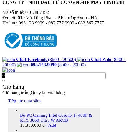
CÔNG TY TNHH ĐẦU TƯ CÔNG NGHỆ MÁY TÍNH 24H
Mã số thuế: 0107887352
Đ/c: Số 619 Vũ Tông Phan - P.Khương Đình - HN.
Hotline: 093 123 9999 - 082 777 9999 - 082 567 7777
Chat Facebook
(8h00 - 20h00)
Chat Zalo
(8h00 -
20h00)
093.123.9999
(8h00 - 20h00)
0
0
Giỏ hàng
Giỏ hàng trống
Quay lại cửa hàng
Tiếp tục mua sắm
Bộ PC Gaming Intel Core i5-14400F &
RTX 3060 Ultra W ARGB
18.380.000
₫
+
Add