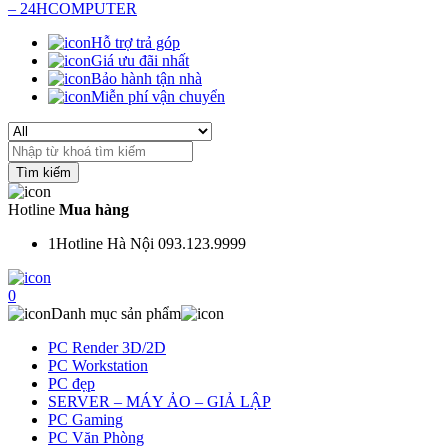
Hỗ trợ trả góp
Giá ưu đãi nhất
Bảo hành tận nhà
Miễn phí vận chuyển
Search
for:
Hotline
Mua hàng
1
Hotline Hà Nội 093.123.9999
0
Danh mục sản phẩm
PC Render 3D/2D
PC Workstation
PC đẹp
SERVER – MÁY ẢO – GIẢ LẬP
PC Gaming
PC Văn Phòng