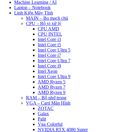
Machine Learning / AI
Laptop – Notebook
Linh Kiện Máy Tính
MAIN – Bo mạch chủ
CPU – Bộ vi xử lý
CPU AMD
CPU INTEL
Intel Core i3
Intel Core i5
Intel Core Ultra 5
Intel Core i7
Intel Core Ultra 7
Intel Core i9
Intel Xeon
Intel Core Ultra 9
AMD Ryzen 5
AMD Ryzen 7
AMD Ryzen 9
RAM – Bộ nhớ trong
VGA – Card Màn Hình
ZOTAC
Galax
Palit
Vga Colorful
NVIDIA RTX 4080 Super