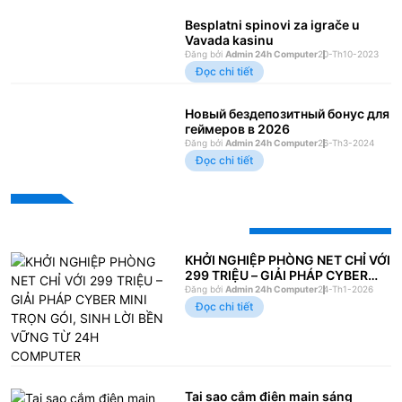
Besplatni spinovi za igrače u
Vavada kasinu
Đăng bởi
Admin 24h Computer
20-Th10-2023
Đọc chi tiết
Новый бездепозитный бонус для
геймеров в 2026
Đăng bởi
Admin 24h Computer
26-Th3-2024
Đọc chi tiết
Bài viết xem nhiều
KHỞI NGHIỆP PHÒNG NET CHỈ VỚI
299 TRIỆU – GIẢI PHÁP CYBER
MINI TRỌN GÓI, SINH LỜI BỀN
Đăng bởi
Admin 24h Computer
24-Th1-2026
VỮNG TỪ 24H COMPUTER
Đọc chi tiết
Tại sao cắm điện main sáng