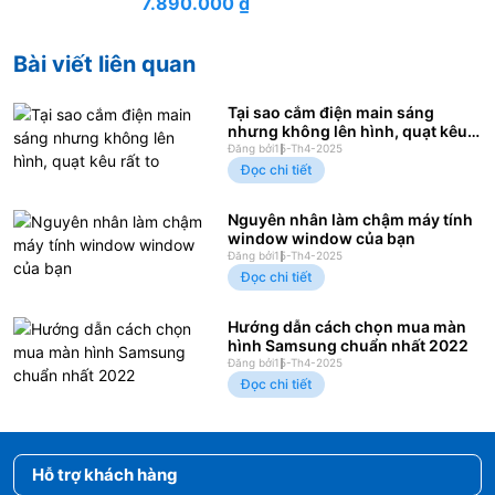
7.890.000
₫
Bài viết liên quan
Tại sao cắm điện main sáng
nhưng không lên hình, quạt kêu
rất to
Đăng bởi
15-Th4-2025
Đọc chi tiết
Nguyên nhân làm chậm máy tính
window window của bạn
Đăng bởi
15-Th4-2025
Đọc chi tiết
Hướng dẫn cách chọn mua màn
hình Samsung chuẩn nhất 2022
Đăng bởi
15-Th4-2025
Đọc chi tiết
Hỗ trợ khách hàng