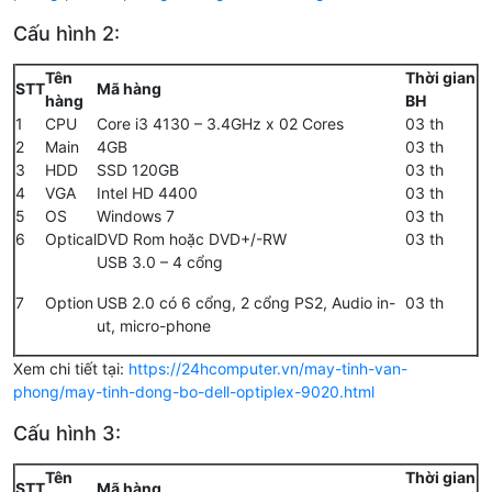
Cấu hình 2:
Tên
Thời gian
STT
Mã hàng
hàng
BH
1
CPU
Core i3 4130 – 3.4GHz x 02 Cores
03 th
2
Main
4GB
03 th
3
HDD
SSD 120GB
03 th
4
VGA
Intel HD 4400
03 th
5
OS
Windows 7
03 th
6
Optical
DVD Rom hoặc DVD+/-RW
03 th
USB 3.0 – 4 cổng
7
Option
USB 2.0 có 6 cổng, 2 cổng PS2, Audio in-
03 th
ut, micro-phone
Xem chi tiết tại:
https://24hcomputer.vn/may-tinh-van-
phong/may-tinh-dong-bo-dell-optiplex-9020.html
Cấu hình 3:
Tên
Thời gian
STT
Mã hàng