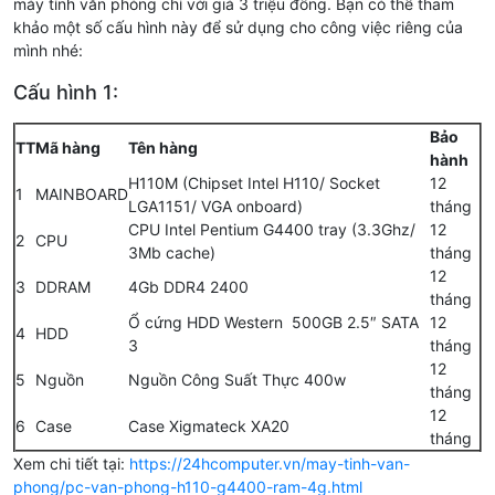
máy tính văn phòng chỉ với giá 3 triệu đồng. Bạn có thể tham
khảo một số cấu hình này để sử dụng cho công việc riêng của
mình nhé:
Cấu hình 1:
Bảo
TT
Mã hàng
Tên hàng
hành
H110M (Chipset Intel H110/ Socket
12
1
MAINBOARD
LGA1151/ VGA onboard)
tháng
CPU Intel Pentium G4400 tray (3.3Ghz/
12
2
CPU
3Mb cache)
tháng
12
3
DDRAM
4Gb DDR4 2400
tháng
Ổ cứng HDD Western 500GB 2.5″ SATA
12
4
HDD
3
tháng
12
5
Nguồn
Nguồn Công Suất Thực 400w
tháng
12
6
Case
Case Xigmateck XA20
tháng
Xem chi tiết tại:
https://24hcomputer.vn/may-tinh-van-
phong/pc-van-phong-h110-g4400-ram-4g.html