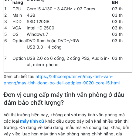
hàng
BH
1
CPU
Core i5 4130 – 3.4GHz x 02 Cores
03 th
2
Main
4GB
03 th
3
HDD
SSD 120GB
03 th
4
VGA
Intel HD 2500
03 th
5
OS
Windows 7
03 th
6
Optical
DVD Rom hoặc DVD+/-RW
03 th
USB 3.0 – 4 cổng
7
Option
USB 2.0 có 6 cổng, 2 cổng PS2, Audio in-
03 th
ut, micro-phone
Xem chi tiết tại:
https://24hcomputer.vn/may-tinh-van-
phong/may-tinh-dong-bo-dell-optiplex-9020-core-i5.html
Đơn vị cung cấp máy tính văn phòng ở đâu
đảm bảo chất lượng?
Với thị trường hiện nay, không chỉ với máy tính văn phòng mà
các loại
máy tính cũ
khác đều được bày bán khá nhiều trên thị
trường. Đa dạng về kiểu dáng, mẫu mã và chủng loại khác, bởi
vậy việc lựac họn máy tính văn phòng hàng chính hãng, giá