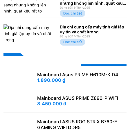
nhưng không lên hình, quạt kêu
rất to
Đăng bởi
15-Th4-2025
Đọc chi tiết
Địa chỉ cung cấp máy tính giả lập
uy tín và chất lượng
Đăng bởi
14-Th4-2025
Đọc chi tiết
Sản phẩm khuyến mãi
Mainboard Asus PRIME H610M-K D4
1.890.000
₫
Mainboard ASUS PRIME Z890-P WIFI
8.450.000
₫
Mainboard ASUS ROG STRIX B760-F
GAMING WIFI DDR5