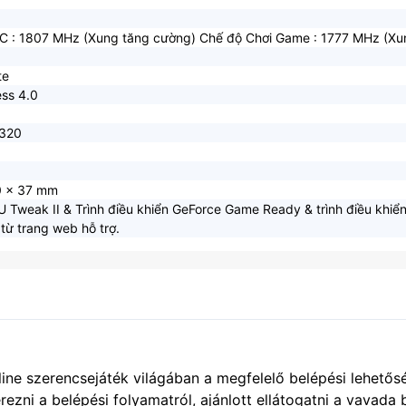
C : 1807 MHz (Xung tăng cường) Chế độ Chơi Game : 1777 MHz (Xu
te
ss 4.0
4320
0 x 37 mm
Tweak II & Trình điều khiển GeForce Game Ready & trình điều khiển 
ừ trang web hỗ trợ.
ine szerencsejáték világában a megfelelő belépési lehetős
ezni a belépési folyamatról, ajánlott ellátogatni a vavada b