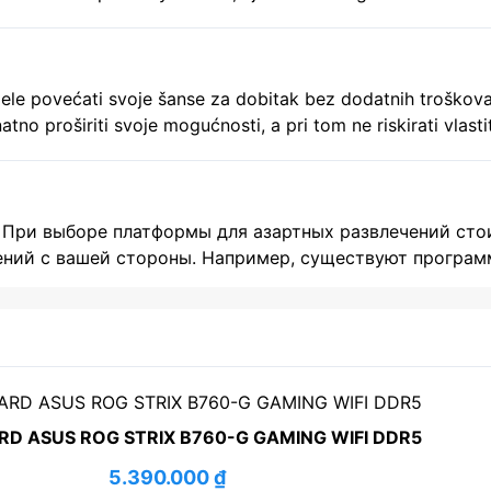
orán figyelj a megadott adatok pontos megadására, mivel 
 žele povećati svoje šanse za dobitak bez dodatnih troškov
no proširiti svoje mogućnosti, a pri tom ne riskirati vlasti
no proučiti sve uvjete vezane uz […]
 При выборе платформы для азартных развлечений сто
ений с вашей стороны. Например, существуют програм
ий. Если вас заинтересовала подобная перспектива, р
 Получение таких преимуществ позволяет ознакомитьс
D ASUS ROG STRIX B760-G GAMING WIFI DDR5
5.390.000
₫