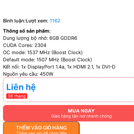
Bình luận:
Lượt xem:
1162
Thông số sản phẩm:
Dung lượng bộ nhớ: 6GB GDDR6
CUDA Cores: 2304
OC mode: 1537 MHz (Boost Clock)
Default mode: 1507 MHz (Boost Clock)
Kết nối: 1x DisplayPort 1.4a, 1x HDMI 2.1, 1x DVI-D
Nguồn yêu cầu: 450W
Liên hệ
36 tháng
MUA NGAY
Giao hàng tận nơi nhanh chóng
THÊM VÀO GIỎ HÀNG
Thêm vào giỏ để chọn tiếp