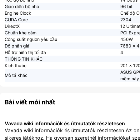
Giao diện bộ nhớ
96 bit
Engine Clock
Chế độ O
CUDA Core
2304
DirectX
12 Ultima
Chuẩn khe cắm
PCI Expre
Công suất nguồn yêu cầu
450W
Độ phân giải
7680 x 
Hỗ trợ hiển thị tối đa
4
THÔNG TIN KHÁC
Kích thước
201 x 12
ASUS GPU 
Mô tả khác
mềm này t
Bài viết mới nhất
Vavada wiki információk és útmutatók részletesen
Vavada wiki információk és útmutatók részletesen Az onl
sikeres játékhoz. Ha gyorsan szeretnél információkat szer