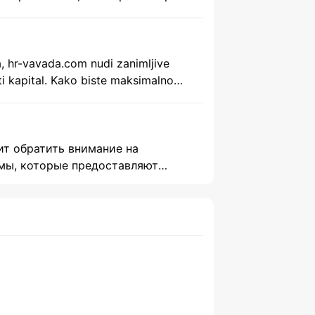
ezek kulcsfontosságúak a későbbi
a, hr-vavada.com nudi zanimljive
ti kapital. Kako biste maksimalno
ит обратить внимание на
мы, которые предоставляют
екомендую посетить сайт,
я […]