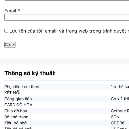
Email
*
Lưu tên của tôi, email, và trang web trong trình duyệt n
Thông số kỹ thuật
Phụ kiện kèm theo
1 x thẻ s
KẾT NỐI
Cổng giao tiếp
Có x 1 (H
CARD ĐỒ HỌA
Chip đồ họa
Geforce 
Bộ nhớ trong
6Gb
Kiểu bộ nhớ
GDDR6
Tốc độ bộ nhớ
14 Gbps