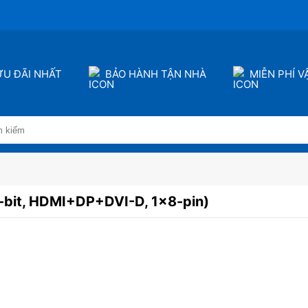
ƯU ĐÃI NHẤT
BẢO HÀNH TẬN NHÀ
MIỄN PHÍ 
bit, HDMI+DP+DVI-D, 1×8-pin)