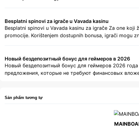
végigvezetnek a szükséges teendőkön. A regisztráció s
tranzakciókhoz […]
Besplatni spinovi za igrače u Vavada kasinu
Besplatni spinovi u Vavada kasinu za igrače Za one koji
promocije. Korištenjem dostupnih bonusa, igrači mogu znat
iskoristili prednosti koje nudi platforma, važno je detalj
Новый бездепозитный бонус для геймеров в 2026
Новый бездепозитный бонус для геймеров 2026 года
предложения, которые не требуют финансовых влож
возможность испытать удачу без стартовых инвестиц
предлагающий бездепозитный бонус за регистрацию.
Sản phẩm tương tự
MAINBOAR