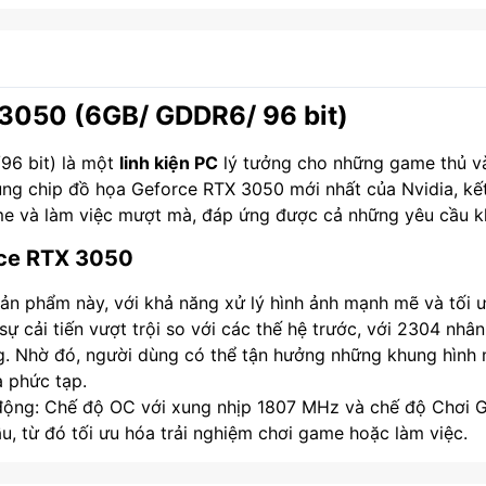
 3050 (6GB/ GDDR6/ 96 bit)
6 bit) là một
linh kiện PC
lý tưởng cho những game thủ và
dụng chip đồ họa Geforce RTX 3050 mới nhất của Nvidia, kết
e và làm việc mượt mà, đáp ứng được cả những yêu cầu kh
rce RTX 3050
ản phẩm này, với khả năng xử lý hình ảnh mạnh mẽ và tối
ự cải tiến vượt trội so với các thế hệ trước, với 2304 nhâ
g. Nhờ đó, người dùng có thể tận hưởng những khung hình m
 phức tạp.
động: Chế độ OC với xung nhịp 1807 MHz và chế độ Chơi G
u, từ đó tối ưu hóa trải nghiệm chơi game hoặc làm việc.