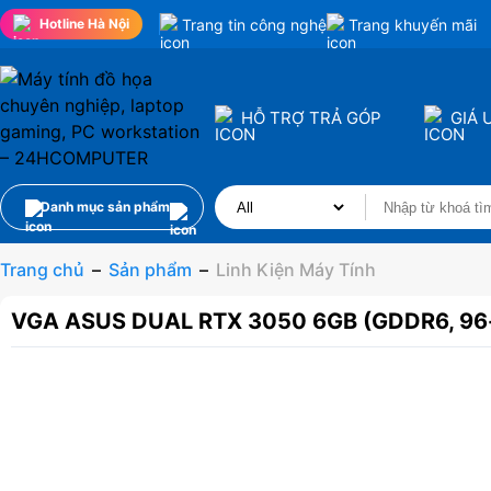
Trang tin công nghệ
Trang khuyến mãi
Hotline Hà Nội
HỖ TRỢ TRẢ GÓP
GIÁ 
Danh mục sản phẩm
Trang chủ
–
Sản phẩm
–
Linh Kiện Máy Tính
VGA ASUS DUAL RTX 3050 6GB (GDDR6, 96-