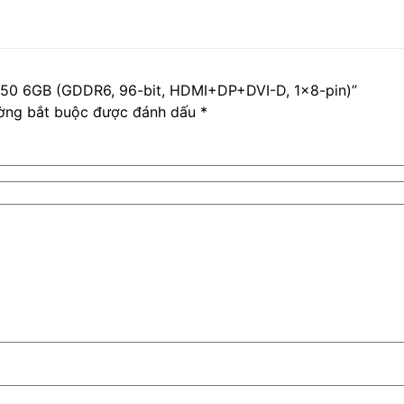
050 6GB (GDDR6, 96-bit, HDMI+DP+DVI-D, 1×8-pin)”
ờng bắt buộc được đánh dấu
*