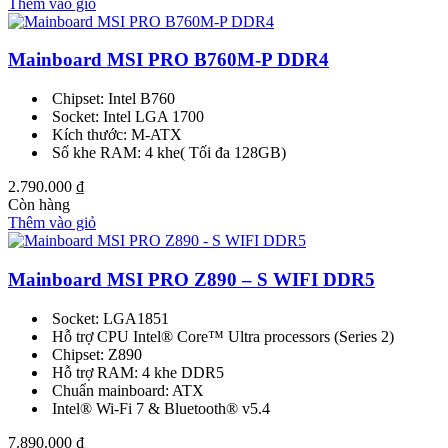
Thêm vào giỏ
Mainboard MSI PRO B760M-P DDR4
Chipset: Intel B760
Socket: Intel LGA 1700
Kích thước: M-ATX
Số khe RAM: 4 khe( Tối đa 128GB)
2.790.000
₫
Còn hàng
Thêm vào giỏ
Mainboard MSI PRO Z890 – S WIFI DDR5
Socket: LGA1851
Hỗ trợ CPU Intel® Core™ Ultra processors (Series 2)
Chipset: Z890
Hỗ trợ RAM: 4 khe DDR5
Chuẩn mainboard: ATX
Intel® Wi-Fi 7 & Bluetooth® v5.4
7.890.000
₫