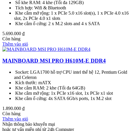
Số khe RAM: 4 khe (Tối đa 129GB)
Tích hợp: Wifi & Bluetooth
Khe cắm mở rộng: 1 x PCIe 5.0 x16 slot(s), 1 x PCIe 4.0 x16
slot, 2x PCIe 4.0 x1 slots
Khe cắm ổ cứng: 2 x M.2 slots and 4 x SATA
5.690.000
₫
Còn hàng
Thêm vào giỏ
MAINBOARD MSI PRO H610M-E DDR4
Socket: LGA1700 hỗ trợ CPU intel thế hệ 12, Pentium Gold
and Celeron
Kích thước: mATX
Khe cắm RAM: 2 khe (Tối đa 64GB)
Khe cắm mở rộng: 1x PCIe x16 slot, 1x PCIe x1 slot
Khe cắm ổ cứng: 4x SATA 6Gb/s ports, 1x M.2 slot
1.890.000
₫
Còn hàng
Thêm vào giỏ
Nhận thông báo khuyến mại
hoặc tư vấn miễn phí từ 24h Computer