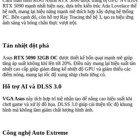
Card màn hình ROG Astral RTX 5090 được trang bị GPU NVIDIA
RTX 5090 mạnh nhất hiện nay, dựa trên kiến trúc Ada Lovelace thế
hệ mới, mang lại hiệu năng mạnh mẽ thích hợp xây dựng hệ thống
PC. Bên cạnh đó, còn hỗ trợ Ray Tracing thế hệ 3, tạo ra hiệu ứng
ánh sáng và bóng chân thực vượt trội.
Tản nhiệt đột phá
Asus
RTX 5090 32GB OC
được thiết kế bốn quạt mạnh mẽ giúp
tăng áp suất không khí lên tới 20%. Điều này mang lại hiệu suất tản
nhiệt cao cấp giúp giảm đáng kể nhiệt độ GPU và giảm thiểu các
điểm nóng, mang lại tốc độ xung nhịp chưa từng có.
Hỗ trợ AI và DLSS 3.0
VGA Asus
này tích hợp trí tuệ nhân tạo để nâng cao hiệu suất khi
chơi game và xử lý đồ họa. DLSS 3.0 giúp cải thiện tốc độ khung
hình mà không làm giảm chất lượng hình ảnh.
Công nghệ Auto Extreme