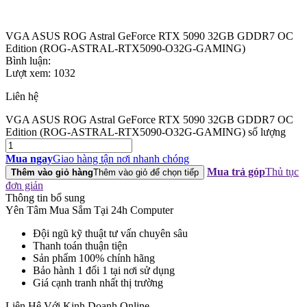
VGA ASUS ROG Astral GeForce RTX 5090 32GB GDDR7 OC
Edition (ROG-ASTRAL-RTX5090-O32G-GAMING)
Bình luận:
Lượt xem:
1032
Liên hệ
VGA ASUS ROG Astral GeForce RTX 5090 32GB GDDR7 OC
Edition (ROG-ASTRAL-RTX5090-O32G-GAMING) số lượng
Mua ngay
Giao hàng tận nơi nhanh chóng
Mua trả góp
Thủ tục
Thêm vào giỏ hàng
Thêm vào giỏ để chọn tiếp
đơn giản
Thông tin bổ sung
Yên Tâm Mua Sắm Tại 24h Computer
Đội ngũ kỹ thuật tư vấn chuyên sâu
Thanh toán thuận tiện
Sản phẩm 100% chính hãng
Bảo hành 1 đổi 1 tại nơi sử dụng
Giá cạnh tranh nhất thị trường
Liên Hệ Với Kinh Doanh Online