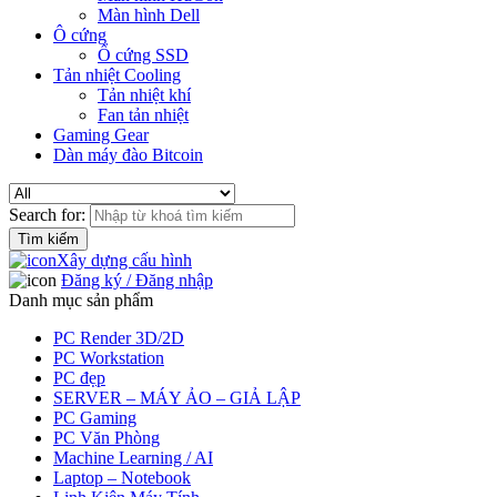
Màn hình Dell
Ô cứng
Ổ cứng SSD
Tản nhiệt Cooling
Tản nhiệt khí
Fan tản nhiệt
Gaming Gear
Dàn máy đào Bitcoin
Search for:
Xây dựng cấu hình
Đăng ký / Đăng nhập
Danh mục sản phẩm
PC Render 3D/2D
PC Workstation
PC đẹp
SERVER – MÁY ẢO – GIẢ LẬP
PC Gaming
PC Văn Phòng
Machine Learning / AI
Laptop – Notebook