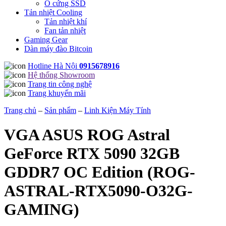
Ổ cứng SSD
Tản nhiệt Cooling
Tản nhiệt khí
Fan tản nhiệt
Gaming Gear
Dàn máy đào Bitcoin
Hotline Hà Nội
0915678916
Hệ thống Showroom
Trang tin công nghệ
Trang khuyến mãi
Trang chủ
–
Sản phẩm
–
Linh Kiện Máy Tính
VGA ASUS ROG Astral
GeForce RTX 5090 32GB
GDDR7 OC Edition (ROG-
ASTRAL-RTX5090-O32G-
GAMING)