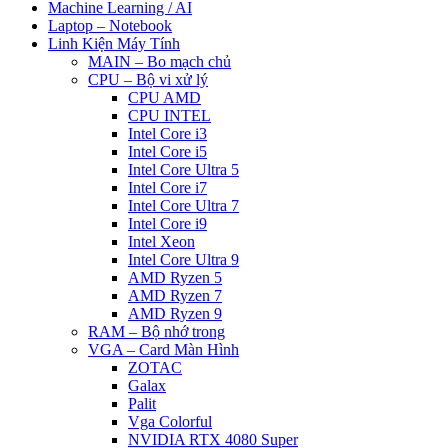
Machine Learning / AI
Laptop – Notebook
Linh Kiện Máy Tính
MAIN – Bo mạch chủ
CPU – Bộ vi xử lý
CPU AMD
CPU INTEL
Intel Core i3
Intel Core i5
Intel Core Ultra 5
Intel Core i7
Intel Core Ultra 7
Intel Core i9
Intel Xeon
Intel Core Ultra 9
AMD Ryzen 5
AMD Ryzen 7
AMD Ryzen 9
RAM – Bộ nhớ trong
VGA – Card Màn Hình
ZOTAC
Galax
Palit
Vga Colorful
NVIDIA RTX 4080 Super