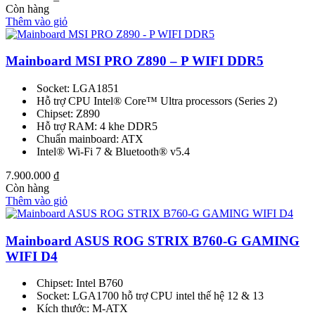
Còn hàng
Thêm vào giỏ
Mainboard MSI PRO Z890 – P WIFI DDR5
Socket: LGA1851
Hỗ trợ CPU Intel® Core™ Ultra processors (Series 2)
Chipset: Z890
Hỗ trợ RAM: 4 khe DDR5
Chuẩn mainboard: ATX
Intel® Wi-Fi 7 & Bluetooth® v5.4
7.900.000
₫
Còn hàng
Thêm vào giỏ
Mainboard ASUS ROG STRIX B760-G GAMING
WIFI D4
Chipset: Intel B760
Socket: LGA1700 hỗ trợ CPU intel thế hệ 12 & 13
Kích thước: M-ATX