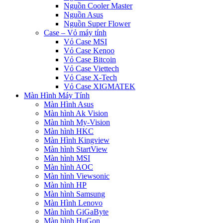
Nguồn Cooler Master
Nguồn Asus
Nguồn Super Flower
Case – Vỏ máy tính
Vỏ Case MSI
Vỏ Case Kenoo
Vỏ Case Bitcoin
Vỏ Case Viettech
Vỏ Case X-Tech
Vỏ Case XIGMATEK
Màn Hình Máy Tính
Màn Hình Asus
Màn hình Ak Vision
Màn hình My-Vision
Màn hình HKC
Màn Hình Kingview
Màn hình StartView
Màn hình MSI
Màn hình AOC
Màn hình Viewsonic
Màn hình HP
Màn hình Samsung
Màn Hình Lenovo
Màn hình GiGaByte
Màn hình HuGon