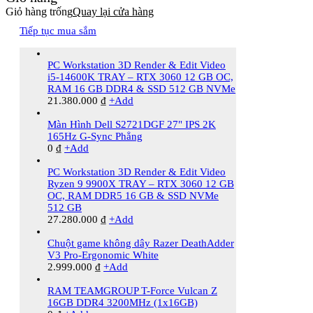
Giỏ hàng trống
Quay lại cửa hàng
Tiếp tục mua sắm
PC Workstation 3D Render & Edit Video
i5-14600K TRAY – RTX 3060 12 GB OC,
RAM 16 GB DDR4 & SSD 512 GB NVMe
21.380.000
₫
+
Add
Màn Hình Dell S2721DGF 27" IPS 2K
165Hz G-Sync Phẳng
0
₫
+
Add
PC Workstation 3D Render & Edit Video
Ryzen 9 9900X TRAY – RTX 3060 12 GB
OC, RAM DDR5 16 GB & SSD NVMe
512 GB
27.280.000
₫
+
Add
Chuột game không dây Razer DeathAdder
V3 Pro-Ergonomic White
2.999.000
₫
+
Add
RAM TEAMGROUP T-Force Vulcan Z
16GB DDR4 3200MHz (1x16GB)