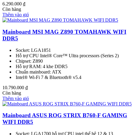
6.290.000
₫
Còn hàng
Thêm vào giỏ
Mainboard MSI MAG Z890 TOMAHAWK WIFI
DDR5
Socket: LGA1851
Hỗ trợ CPU Intel® Core™ Ultra processors (Series 2)
Chipset: Z890
Hỗ trợ RAM: 4 khe DDR5
Chuẩn mainboard: ATX
Intel® Wi-Fi 7 & Bluetooth® v5.4
10.790.000
₫
Còn hàng
Thêm vào giỏ
Mainboard ASUS ROG STRIX B760-F GAMING
WIFI DDR5
Socket: LGA1700 hỗ trợ CPU intel thế hệ 12 & 13