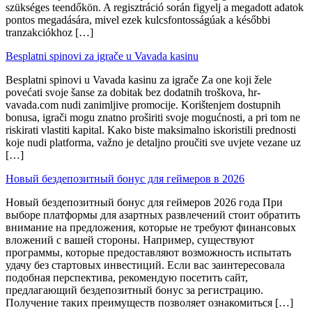
szükséges teendőkön. A regisztráció során figyelj a megadott adatok
pontos megadására, mivel ezek kulcsfontosságúak a későbbi
tranzakciókhoz […]
Besplatni spinovi za igrače u Vavada kasinu
Besplatni spinovi u Vavada kasinu za igrače Za one koji žele
povećati svoje šanse za dobitak bez dodatnih troškova, hr-
vavada.com nudi zanimljive promocije. Korištenjem dostupnih
bonusa, igrači mogu znatno proširiti svoje mogućnosti, a pri tom ne
riskirati vlastiti kapital. Kako biste maksimalno iskoristili prednosti
koje nudi platforma, važno je detaljno proučiti sve uvjete vezane uz
[…]
Новый бездепозитный бонус для геймеров в 2026
Новый бездепозитный бонус для геймеров 2026 года При
выборе платформы для азартных развлечений стоит обратить
внимание на предложения, которые не требуют финансовых
вложений с вашей стороны. Например, существуют
программы, которые предоставляют возможность испытать
удачу без стартовых инвестиций. Если вас заинтересовала
подобная перспектива, рекомендую посетить сайт,
предлагающий бездепозитный бонус за регистрацию.
Получение таких преимуществ позволяет ознакомиться […]