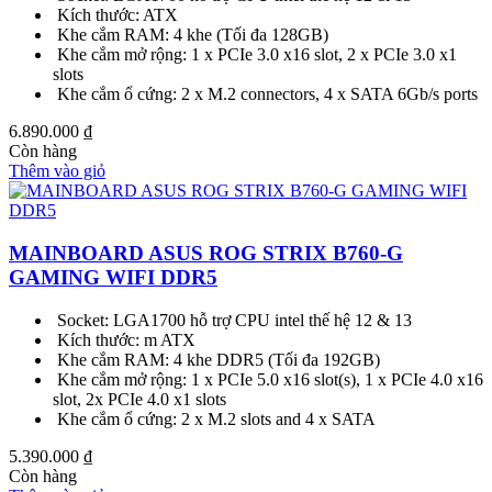
Kích thước: ATX
Khe cắm RAM: 4 khe (Tối đa 128GB)
Khe cắm mở rộng: 1 x PCIe 3.0 x16 slot, 2 x PCIe 3.0 x1
slots
Khe cắm ổ cứng: 2 x M.2 connectors, 4 x SATA 6Gb/s ports
6.890.000
₫
Còn hàng
Thêm vào giỏ
MAINBOARD ASUS ROG STRIX B760-G
GAMING WIFI DDR5
Socket: LGA1700 hỗ trợ CPU intel thế hệ 12 & 13
Kích thước: m ATX
Khe cắm RAM: 4 khe DDR5 (Tối đa 192GB)
Khe cắm mở rộng: 1 x PCIe 5.0 x16 slot(s), 1 x PCIe 4.0 x16
slot, 2x PCIe 4.0 x1 slots
Khe cắm ổ cứng: 2 x M.2 slots and 4 x SATA
5.390.000
₫
Còn hàng