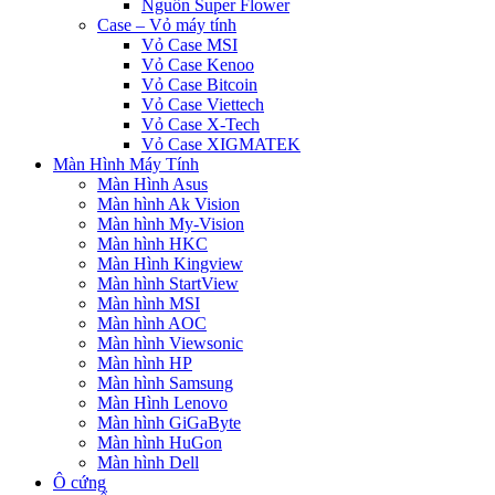
Nguồn Super Flower
Case – Vỏ máy tính
Vỏ Case MSI
Vỏ Case Kenoo
Vỏ Case Bitcoin
Vỏ Case Viettech
Vỏ Case X-Tech
Vỏ Case XIGMATEK
Màn Hình Máy Tính
Màn Hình Asus
Màn hình Ak Vision
Màn hình My-Vision
Màn hình HKC
Màn Hình Kingview
Màn hình StartView
Màn hình MSI
Màn hình AOC
Màn hình Viewsonic
Màn hình HP
Màn hình Samsung
Màn Hình Lenovo
Màn hình GiGaByte
Màn hình HuGon
Màn hình Dell
Ô cứng