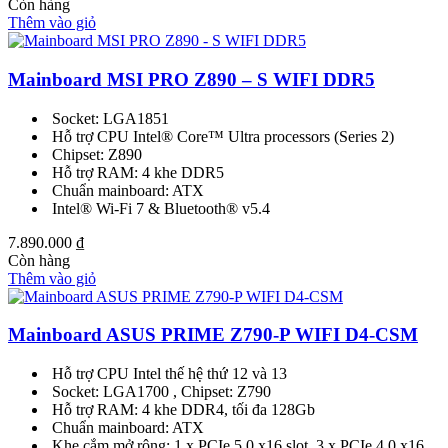
Còn hàng
Thêm vào giỏ
Mainboard MSI PRO Z890 – S WIFI DDR5
Socket: LGA1851
Hỗ trợ CPU Intel® Core™ Ultra processors (Series 2)
Chipset: Z890
Hỗ trợ RAM: 4 khe DDR5
Chuẩn mainboard: ATX
Intel® Wi-Fi 7 & Bluetooth® v5.4
7.890.000
₫
Còn hàng
Thêm vào giỏ
Mainboard ASUS PRIME Z790-P WIFI D4-CSM
Hỗ trợ CPU Intel thế hệ thứ 12 và 13
Socket: LGA1700 , Chipset: Z790
Hỗ trợ RAM: 4 khe DDR4, tối đa 128Gb
Chuẩn mainboard: ATX
Khe cắm mở rộng: 1 x PCIe 5.0 x16 slot, 3 x PCIe 4.0 x16