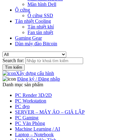
Màn hình Dell
Ô cứng
Ổ cứng SSD
Tản nhiệt Cooling
Tản nhiệt khí
Fan tản nhiệt
Gaming Gear
Dàn máy đào Bitcoin
Search for:
Xây dựng cấu hình
Đăng ký / Đăng nhập
Danh mục sản phẩm
PC Render 3D/2D
PC Workstation
PC đẹp
SERVER – MÁY ẢO – GIẢ LẬP
PC Gaming
PC Văn Phòng
Machine Learning / AI
Laptop – Notebook