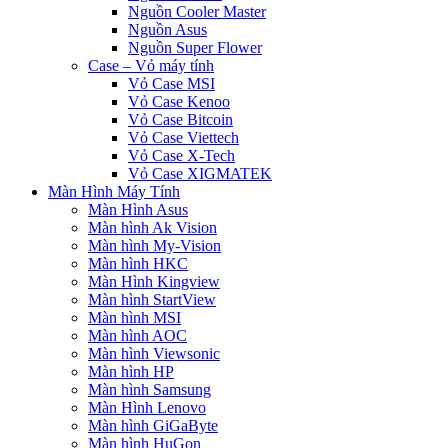
Nguồn Cooler Master
Nguồn Asus
Nguồn Super Flower
Case – Vỏ máy tính
Vỏ Case MSI
Vỏ Case Kenoo
Vỏ Case Bitcoin
Vỏ Case Viettech
Vỏ Case X-Tech
Vỏ Case XIGMATEK
Màn Hình Máy Tính
Màn Hình Asus
Màn hình Ak Vision
Màn hình My-Vision
Màn hình HKC
Màn Hình Kingview
Màn hình StartView
Màn hình MSI
Màn hình AOC
Màn hình Viewsonic
Màn hình HP
Màn hình Samsung
Màn Hình Lenovo
Màn hình GiGaByte
Màn hình HuGon