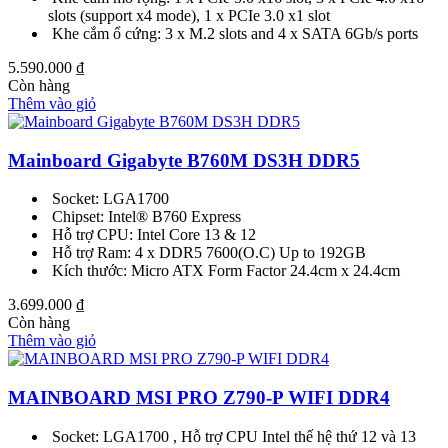
slots (support x4 mode), 1 x PCIe 3.0 x1 slot
Khe cắm ổ cứng: 3 x M.2 slots and 4 x SATA 6Gb/s ports
5.590.000
₫
Còn hàng
Thêm vào giỏ
Mainboard Gigabyte B760M DS3H DDR5
Socket: LGA1700
Chipset: Intel® B760 Express
Hỗ trợ CPU: Intel Core 13 & 12
Hỗ trợ Ram: 4 x DDR5 7600(O.C) Up to 192GB
Kích thước: Micro ATX Form Factor 24.4cm x 24.4cm
3.699.000
₫
Còn hàng
Thêm vào giỏ
MAINBOARD MSI PRO Z790-P WIFI DDR4
Socket: LGA1700 , Hỗ trợ CPU Intel thế hệ thứ 12 và 13