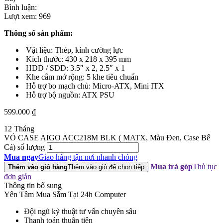
Bình luận:
Lượt xem:
969
Thông số sản phẩm:
Vật liệu: Thép, kính cường lực
Kích thước: 430 x 218 x 395 mm
HDD / SDD: 3.5″ x 2, 2.5″ x 1
Khe cắm mở rộng: 5 khe tiêu chuẩn
Hỗ trợ bo mạch chủ: Micro-ATX, Mini ITX
Hỗ trợ bộ nguồn: ATX PSU
599.000
₫
12 Tháng
VỎ CASE AIGO ACC218M BLK ( MATX, Màu Đen, Case Bể
Cá) số lượng
Mua ngay
Giao hàng tận nơi nhanh chóng
Mua trả góp
Thủ tục
Thêm vào giỏ hàng
Thêm vào giỏ để chọn tiếp
đơn giản
Thông tin bổ sung
Yên Tâm Mua Sắm Tại 24h Computer
Đội ngũ kỹ thuật tư vấn chuyên sâu
Thanh toán thuận tiện