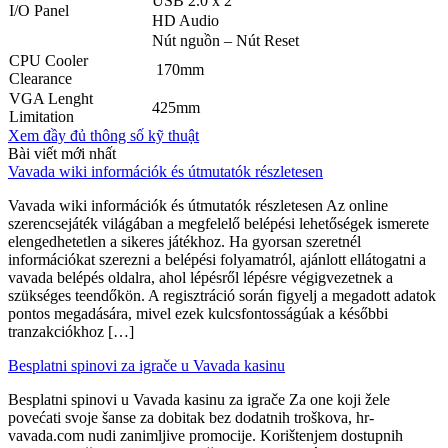
USB 2.0 x 2
I/O Panel
HD Audio
Nút nguồn – Nút Reset
CPU Cooler
170mm
Clearance
VGA Lenght
425mm
Limitation
Xem đầy đủ thông số kỹ thuật
Bài viết mới nhất
Vavada wiki információk és útmutatók részletesen
Vavada wiki információk és útmutatók részletesen Az online
szerencsejáték világában a megfelelő belépési lehetőségek ismerete
elengedhetetlen a sikeres játékhoz. Ha gyorsan szeretnél
információkat szerezni a belépési folyamatról, ajánlott ellátogatni a
vavada belépés oldalra, ahol lépésről lépésre végigvezetnek a
szükséges teendőkön. A regisztráció során figyelj a megadott adatok
pontos megadására, mivel ezek kulcsfontosságúak a későbbi
tranzakciókhoz […]
Besplatni spinovi za igrače u Vavada kasinu
Besplatni spinovi u Vavada kasinu za igrače Za one koji žele
povećati svoje šanse za dobitak bez dodatnih troškova, hr-
vavada.com nudi zanimljive promocije. Korištenjem dostupnih