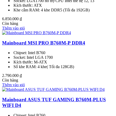
Socket: LGA1700 hỗ trợ CPU Intel thế hệ 12, 13
Kích thước: ATX
Khe cắm RAM: 4 khe DDR5 (Tối đa 192GB)
6.850.000
₫
Còn hàng
Thêm vào giỏ
Mainboard MSI PRO B760M-P DDR4
Chipset: Intel B760
Socket: Intel LGA 1700
Kích thước: M-ATX
Số khe RAM: 4 khe( Tối đa 128GB)
2.790.000
₫
Còn hàng
Thêm vào giỏ
Mainboard ASUS TUF GAMING B760M-PLUS
WIFI D4
Chipset: Intel B760