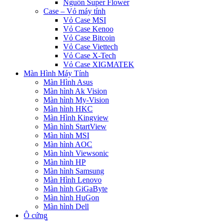
Nguồn Super Flower
Case – Vỏ máy tính
Vỏ Case MSI
Vỏ Case Kenoo
Vỏ Case Bitcoin
Vỏ Case Viettech
Vỏ Case X-Tech
Vỏ Case XIGMATEK
Màn Hình Máy Tính
Màn Hình Asus
Màn hình Ak Vision
Màn hình My-Vision
Màn hình HKC
Màn Hình Kingview
Màn hình StartView
Màn hình MSI
Màn hình AOC
Màn hình Viewsonic
Màn hình HP
Màn hình Samsung
Màn Hình Lenovo
Màn hình GiGaByte
Màn hình HuGon
Màn hình Dell
Ô cứng