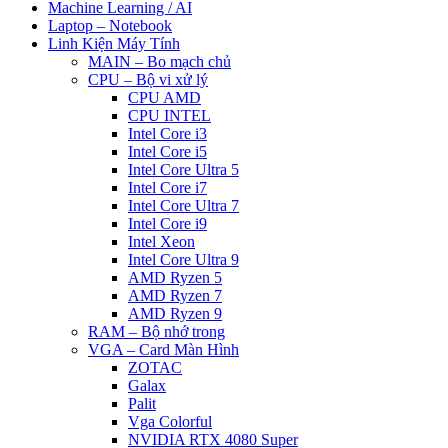
Machine Learning / AI
Laptop – Notebook
Linh Kiện Máy Tính
MAIN – Bo mạch chủ
CPU – Bộ vi xử lý
CPU AMD
CPU INTEL
Intel Core i3
Intel Core i5
Intel Core Ultra 5
Intel Core i7
Intel Core Ultra 7
Intel Core i9
Intel Xeon
Intel Core Ultra 9
AMD Ryzen 5
AMD Ryzen 7
AMD Ryzen 9
RAM – Bộ nhớ trong
VGA – Card Màn Hình
ZOTAC
Galax
Palit
Vga Colorful
NVIDIA RTX 4080 Super