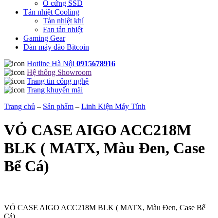
Ổ cứng SSD
Tản nhiệt Cooling
Tản nhiệt khí
Fan tản nhiệt
Gaming Gear
Dàn máy đào Bitcoin
Hotline Hà Nội
0915678916
Hệ thống Showroom
Trang tin công nghệ
Trang khuyến mãi
Trang chủ
–
Sản phẩm
–
Linh Kiện Máy Tính
VỎ CASE AIGO ACC218M
BLK ( MATX, Màu Đen, Case
Bể Cá)
VỎ CASE AIGO ACC218M BLK ( MATX, Màu Đen, Case Bể
Cá)