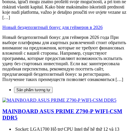
bonusa, igrači mogu znatno proširiti svoje mogućnosti, a pri tom ne
riskirati vlastiti kapital. Kako biste maksimalno iskoristili prednosti
koje nudi platforma, važno je detaljno proučiti sve uvjete vezane uz
[…]
Новый бездепозитный бонус для геймеров в 2026
Новый бездепозитный бонус для геймеров 2026 года При
выборе платформы для азартных развлечений стоит обратить
внимание на предложения, которые не требуют финансовых
вложений с вашей стороны. Например, существуют
программы, которые предоставляют возможность испытать
удачу без стартовых инвестиций. Если вас заинтересовала
подобная перспектива, рекомендую посетить сайт,
предлагающий бездепозитный бонус за регистрацию.
Получение таких преимуществ позволяет ознакомиться […]
Sản phẩm tương tự
MAINBOARD ASUS PRIME Z790-P WIFI-CSM
DDR5
Socket: LGA1700 Hỗ trợ CPU Intel thế hệ thứ 12 và 13