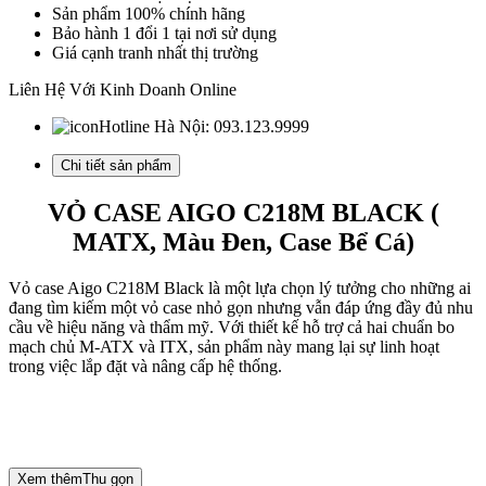
Sản phẩm 100% chính hãng
Bảo hành 1 đổi 1 tại nơi sử dụng
Giá cạnh tranh nhất thị trường
Liên Hệ Với Kinh Doanh Online
Hotline Hà Nội:
093.123.9999
Chi tiết sản phẩm
VỎ CASE AIGO C218M BLACK (
MATX, Màu Đen, Case Bể Cá)
Vỏ case Aigo C218M Black là một lựa chọn lý tưởng cho những ai
đang tìm kiếm một vỏ case nhỏ gọn nhưng vẫn đáp ứng đầy đủ nhu
cầu về hiệu năng và thẩm mỹ. Với thiết kế hỗ trợ cả hai chuẩn bo
mạch chủ M-ATX và ITX, sản phẩm này mang lại sự linh hoạt
trong việc lắp đặt và nâng cấp hệ thống.
Xem thêm
Thu gọn