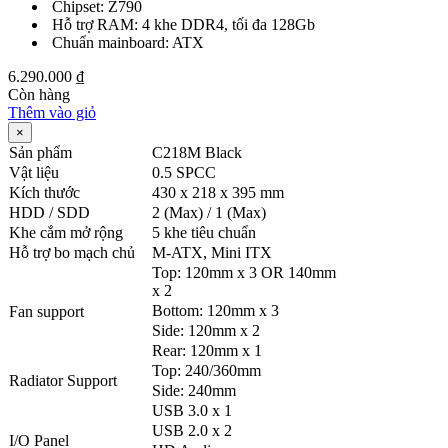
Chipset: Z790
Hỗ trợ RAM: 4 khe DDR4, tối đa 128Gb
Chuẩn mainboard: ATX
6.290.000
₫
Còn hàng
Thêm vào giỏ
×
Sản phẩm
C218M Black
Vật liệu
0.5 SPCC
Kích thước
430 x 218 x 395 mm
HDD / SDD
2 (Max) / 1 (Max)
Khe cắm mở rộng
5 khe tiêu chuẩn
Hỗ trợ bo mạch chủ
M-ATX, Mini ITX
Top: 120mm x 3 OR 140mm
x 2
Bottom: 120mm x 3
Fan support
Side: 120mm x 2
Rear: 120mm x 1
Top: 240/360mm
Radiator Support
Side: 240mm
USB 3.0 x 1
USB 2.0 x 2
I/O Panel