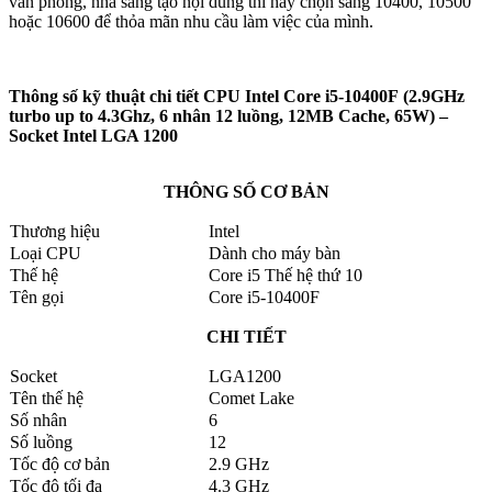
văn phòng, nhà sáng tạo nội dung thì hãy chọn sang 10400, 10500
hoặc 10600 để thỏa mãn nhu cầu làm việc của mình.
Thông số kỹ thuật chi tiết CPU Intel Core i5-10400F (2.9GHz
turbo up to 4.3Ghz, 6 nhân 12 luồng, 12MB Cache, 65W) –
Socket Intel LGA 1200
THÔNG SỐ CƠ BẢN
Thương hiệu
Intel
Loại CPU
Dành cho máy bàn
Thế hệ
Core i5 Thế hệ thứ 10
Tên gọi
Core i5-10400F
CHI TIẾT
Socket
LGA1200
Tên thế hệ
Comet Lake
Số nhân
6
Số luồng
12
Tốc độ cơ bản
2.9 GHz
Tốc độ tối đa
4.3 GHz