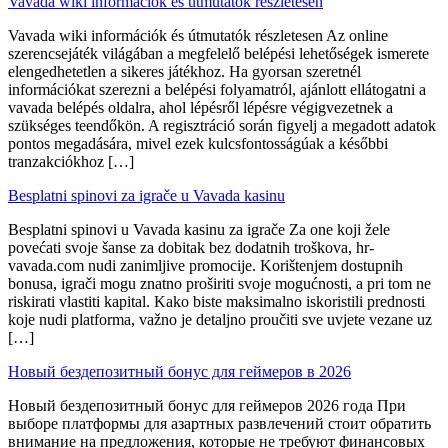
Vavada wiki információk és útmutatók részletesen
Vavada wiki információk és útmutatók részletesen Az online
szerencsejáték világában a megfelelő belépési lehetőségek ismerete
elengedhetetlen a sikeres játékhoz. Ha gyorsan szeretnél
információkat szerezni a belépési folyamatról, ajánlott ellátogatni a
vavada belépés oldalra, ahol lépésről lépésre végigvezetnek a
szükséges teendőkön. A regisztráció során figyelj a megadott adatok
pontos megadására, mivel ezek kulcsfontosságúak a későbbi
tranzakciókhoz […]
Besplatni spinovi za igrače u Vavada kasinu
Besplatni spinovi u Vavada kasinu za igrače Za one koji žele
povećati svoje šanse za dobitak bez dodatnih troškova, hr-
vavada.com nudi zanimljive promocije. Korištenjem dostupnih
bonusa, igrači mogu znatno proširiti svoje mogućnosti, a pri tom ne
riskirati vlastiti kapital. Kako biste maksimalno iskoristili prednosti
koje nudi platforma, važno je detaljno proučiti sve uvjete vezane uz
[…]
Новый бездепозитный бонус для геймеров в 2026
Новый бездепозитный бонус для геймеров 2026 года При
выборе платформы для азартных развлечений стоит обратить
внимание на предложения, которые не требуют финансовых