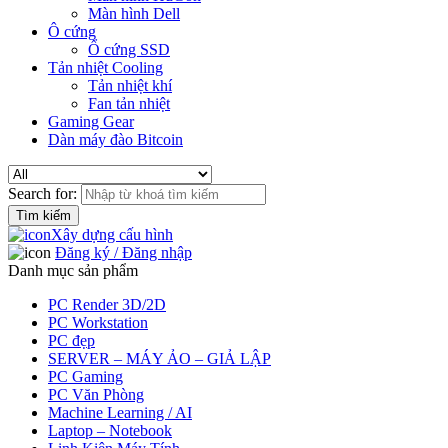
Màn hình Dell
Ô cứng
Ổ cứng SSD
Tản nhiệt Cooling
Tản nhiệt khí
Fan tản nhiệt
Gaming Gear
Dàn máy đào Bitcoin
Search for:
Xây dựng cấu hình
Đăng ký / Đăng nhập
Danh mục sản phẩm
PC Render 3D/2D
PC Workstation
PC đẹp
SERVER – MÁY ẢO – GIẢ LẬP
PC Gaming
PC Văn Phòng
Machine Learning / AI
Laptop – Notebook