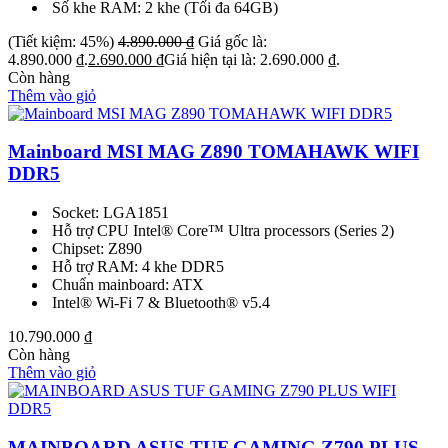
Số khe RAM: 2 khe (Tối đa 64GB)
(Tiết kiệm: 45%)
4.890.000
₫
Giá gốc là:
4.890.000 ₫.
2.690.000
₫
Giá hiện tại là: 2.690.000 ₫.
Còn hàng
Thêm vào giỏ
Mainboard MSI MAG Z890 TOMAHAWK WIFI
DDR5
Socket: LGA1851
Hỗ trợ CPU Intel® Core™ Ultra processors (Series 2)
Chipset: Z890
Hỗ trợ RAM: 4 khe DDR5
Chuẩn mainboard: ATX
Intel® Wi-Fi 7 & Bluetooth® v5.4
10.790.000
₫
Còn hàng
Thêm vào giỏ
MAINBOARD ASUS TUF GAMING Z790 PLUS