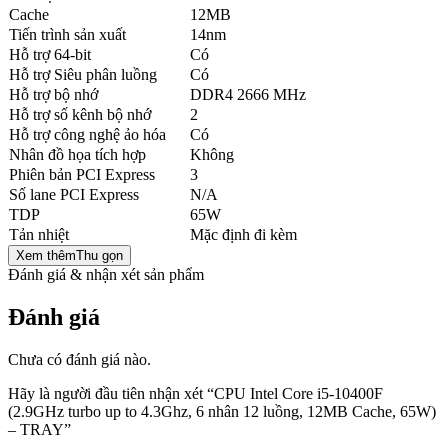
Cache
12MB
Tiến trình sản xuất
14nm
Hỗ trợ 64-bit
Có
Hỗ trợ Siêu phân luồng
Có
Hỗ trợ bộ nhớ
DDR4 2666 MHz
Hỗ trợ số kênh bộ nhớ
2
Hỗ trợ công nghệ ảo hóa
Có
Nhân đồ họa tích hợp
Không
Phiên bản PCI Express
3
Số lane PCI Express
N/A
TDP
65W
Tản nhiệt
Mặc định đi kèm
Xem thêm
Thu gọn
Đánh giá & nhận xét sản phẩm
Đánh giá
Chưa có đánh giá nào.
Hãy là người đầu tiên nhận xét “CPU Intel Core i5-10400F
(2.9GHz turbo up to 4.3Ghz, 6 nhân 12 luồng, 12MB Cache, 65W)
– TRAY”