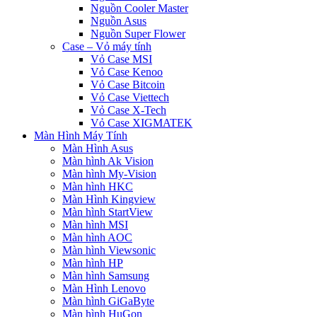
Nguồn Cooler Master
Nguồn Asus
Nguồn Super Flower
Case – Vỏ máy tính
Vỏ Case MSI
Vỏ Case Kenoo
Vỏ Case Bitcoin
Vỏ Case Viettech
Vỏ Case X-Tech
Vỏ Case XIGMATEK
Màn Hình Máy Tính
Màn Hình Asus
Màn hình Ak Vision
Màn hình My-Vision
Màn hình HKC
Màn Hình Kingview
Màn hình StartView
Màn hình MSI
Màn hình AOC
Màn hình Viewsonic
Màn hình HP
Màn hình Samsung
Màn Hình Lenovo
Màn hình GiGaByte
Màn hình HuGon