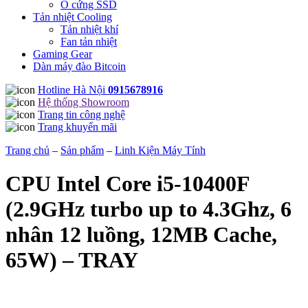
Ổ cứng SSD
Tản nhiệt Cooling
Tản nhiệt khí
Fan tản nhiệt
Gaming Gear
Dàn máy đào Bitcoin
Hotline Hà Nội
0915678916
Hệ thống Showroom
Trang tin công nghệ
Trang khuyến mãi
Trang chủ
–
Sản phẩm
–
Linh Kiện Máy Tính
CPU Intel Core i5-10400F
(2.9GHz turbo up to 4.3Ghz, 6
nhân 12 luồng, 12MB Cache,
65W) – TRAY