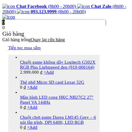
Chat Facebook
(8h00 - 20h00)
Chat Zalo
(8h00 -
20h00)
093.123.9999
(8h00 - 20h00)
0
0
Giỏ hàng
Giỏ hàng trống
Quay lại cửa hàng
Tiếp tục mua sắm
Chuột game không dây Logitech G502X
RGB Plus Lightspeed đen (910-006164)
2.999.000
₫
+
Add
Thẻ nhớ Micro SD card Lexar 32G
0
₫
+
Add
Màn hình LED cong HKC NB27C2 27"
Panel VA 144Hz
0
₫
+
Add
Chuột chơi game Dareu LM145 Grey – 6
nút lập trình, DPI 6400, LED RGB
0
₫
+
Add