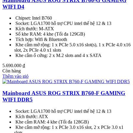
Mainboard ASUS ROG STRIX B760-G GAMING
WIFI D4
Chipset: Intel B760
Socket: LGA1700 hỗ trợ CPU intel thế hệ 12 & 13
Kích thước: M-ATX
Số khe RAM: 4 khe (Tối đa 129GB)
Tích hợp: Wifi & Bluetooth
Khe cắm mở rộng: 1 x PCIe 5.0 x16 slot(s), 1 x PCIe 4.0 x16
slot, 2x PCIe 4.0 x1 slots
Khe cắm ổ cứng: 2 x M.2 slots and 4 x SATA
5.690.000
₫
Còn hàng
Thêm vào giỏ
Mainboard ASUS ROG STRIX B760-F GAMING
WIFI DDR5
Socket: LGA1700 hỗ trợ CPU intel thế hệ 12 & 13
Kích thước: ATX
Khe cắm RAM: 4 khe (Tối đa 128GB)
Khe cắm mở rộng: 1 x PCIe 3.0 x16 slot, 2 x PCIe 3.0 x1
slots