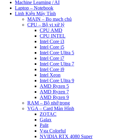
Machine Learning / AI
Laptop – Notebook
Linh Kiện Máy Tính
MAIN – Bo mạch chủ
CPU – Bộ vi xử lý
CPU AMD
CPU INTEL
Intel Core i3
Intel Core i5
Intel Core Ultra 5
Intel Core i7
Intel Core Ultra 7
Intel Core i9
Intel Xeon
Intel Core Ultra 9
AMD Ryzen 5
AMD Ryzen 7
AMD Ryzen 9
RAM – Bộ nhớ trong
VGA – Card Màn Hình
ZOTAC
Galax
Palit
Vga Colorful
NVIDIA RTX 4080 Super