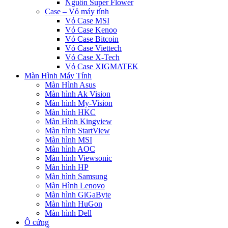
Nguồn Super Flower
Case – Vỏ máy tính
Vỏ Case MSI
Vỏ Case Kenoo
Vỏ Case Bitcoin
Vỏ Case Viettech
Vỏ Case X-Tech
Vỏ Case XIGMATEK
Màn Hình Máy Tính
Màn Hình Asus
Màn hình Ak Vision
Màn hình My-Vision
Màn hình HKC
Màn Hình Kingview
Màn hình StartView
Màn hình MSI
Màn hình AOC
Màn hình Viewsonic
Màn hình HP
Màn hình Samsung
Màn Hình Lenovo
Màn hình GiGaByte
Màn hình HuGon
Màn hình Dell
Ô cứng