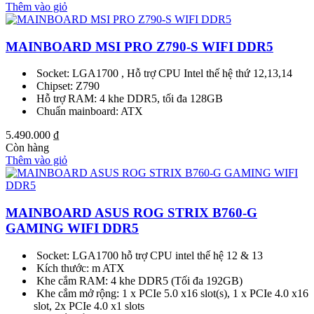
Thêm vào giỏ
MAINBOARD MSI PRO Z790-S WIFI DDR5
Socket: LGA1700 , Hỗ trợ CPU Intel thế hệ thứ 12,13,14
Chipset: Z790
Hỗ trợ RAM: 4 khe DDR5, tối đa 128GB
Chuẩn mainboard: ATX
5.490.000
₫
Còn hàng
Thêm vào giỏ
MAINBOARD ASUS ROG STRIX B760-G
GAMING WIFI DDR5
Socket: LGA1700 hỗ trợ CPU intel thế hệ 12 & 13
Kích thước: m ATX
Khe cắm RAM: 4 khe DDR5 (Tối đa 192GB)
Khe cắm mở rộng: 1 x PCIe 5.0 x16 slot(s), 1 x PCIe 4.0 x16
slot, 2x PCIe 4.0 x1 slots