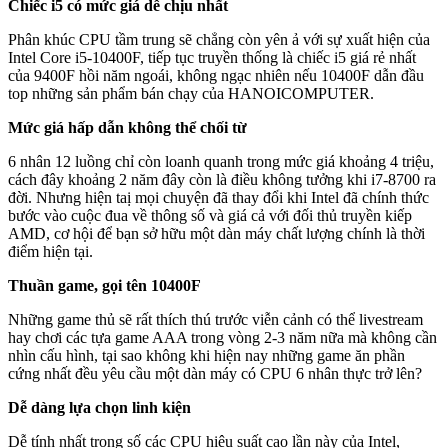
Chiếc i5 có mức giá dễ chịu nhất
Phân khúc CPU tầm trung sẽ chẳng còn yên ả với sự xuất hiện của
Intel Core i5-10400F, tiếp tục truyền thống là chiếc i5 giá rẻ nhất
của 9400F hồi năm ngoái, không ngạc nhiên nếu 10400F dẫn đầu
top những sản phẩm bán chạy của HANOICOMPUTER.
Mức giá hấp dẫn không thể chối từ
6 nhân 12 luồng chỉ còn loanh quanh trong mức giá khoảng 4 triệu,
cách đây khoảng 2 năm đây còn là điều không tưởng khi i7-8700 ra
đời. Nhưng hiện taị mọi chuyện đã thay đổi khi Intel đã chính thức
bước vào cuộc đua về thông số và giá cả với đối thủ truyền kiếp
AMD, cơ hội để bạn sở hữu một dàn máy chất lượng chính là thời
điểm hiện tại.
Thuần game, gọi tên 10400F
Những game thủ sẽ rất thích thú trước viễn cảnh có thể livestream
hay chơi các tựa game AAA trong vòng 2-3 năm nữa mà không cần
nhìn cấu hình, tại sao không khi hiện nay những game ăn phần
cứng nhất đều yêu cầu một dàn máy có CPU 6 nhân thực trở lên?
Dễ dàng lựa chọn linh kiện
Dễ tính nhất trong số các CPU hiệu suất cao lần này của Intel,