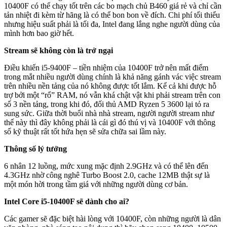
10400F có thể chạy tốt trên các bo mạch chủ B460 giá rẻ và chỉ cần
tản nhiệt đi kèm từ hãng là có thể bon bon về đích. Chi phí tối thiểu
nhưng hiệu suất phải là tối đa, Intel đang lắng nghe người dùng của
mình hơn bao giờ hết.
Stream sẽ không còn là trở ngại
Điều khiến i5-9400F – tiền nhiệm của 10400F trở nên mất điểm
trong mắt nhiều người dùng chính là khả năng gánh vác việc stream
trên nhiều nền tảng của nó không được tốt lắm. Kể cả khi được hỗ
trợ bởi một “rổ” RAM, nó vẫn khá chật vật khi phải stream trên con
số 3 nền tảng, trong khi đó, đối thủ AMD Ryzen 5 3600 lại tỏ ra
sung sức. Giữa thời buổi nhà nhà stream, người người stream như
thế này thì đây không phải là cái gì đó thú vị và 10400F với thông
số kỹ thuật rất tốt hứa hẹn sẽ sửa chữa sai lầm này.
Thông số lý tưởng
6 nhân 12 luồng, mức xung mặc định 2.9GHz và có thể lên đến
4.3GHz nhờ công nghê Turbo Boost 2.0, cache 12MB thật sự là
một món hời trong tầm giá với những người dùng cơ bản.
Intel Core i5-10400F sẽ dành cho ai?
Các gamer sẽ đặc biệt hài lòng với 10400F, còn những người là dân