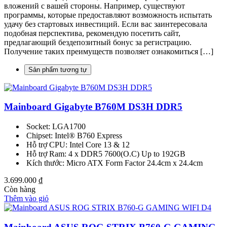
вложений с вашей стороны. Например, существуют
программы, которые предоставляют возможность испытать
удачу без стартовых инвестиций. Если вас заинтересовала
подобная перспектива, рекомендую посетить сайт,
предлагающий бездепозитный бонус за регистрацию.
Получение таких преимуществ позволяет ознакомиться […]
Sản phẩm tương tự
Mainboard Gigabyte B760M DS3H DDR5
Socket: LGA1700
Chipset: Intel® B760 Express
Hỗ trợ CPU: Intel Core 13 & 12
Hỗ trợ Ram: 4 x DDR5 7600(O.C) Up to 192GB
Kích thước: Micro ATX Form Factor 24.4cm x 24.4cm
3.699.000
₫
Còn hàng
Thêm vào giỏ