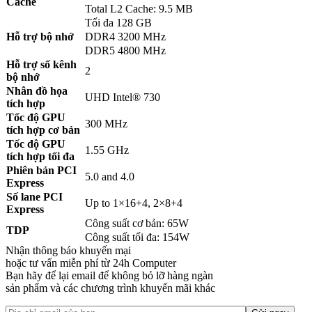
Cache
Total L2 Cache: 9.5 MB
Tối đa 128 GB
Hỗ trợ bộ nhớ
DDR4 3200 MHz
DDR5 4800 MHz
Hỗ trợ số kênh
2
bộ nhớ
Nhân đồ họa
UHD Intel® 730
tích hợp
Tốc độ GPU
300 MHz
tích hợp cơ bản
Tốc độ GPU
1.55 GHz
tích hợp tối đa
Phiên bản PCI
5.0 and 4.0
Express
Số lane PCI
Up to 1×16+4, 2×8+4
Express
Công suất cơ bản: 65W
TDP
Công suất tối đa: 154W
Nhận thông báo khuyến mại
hoặc tư vấn miễn phí từ 24h Computer
Bạn hãy để lại email để không bỏ lỡ hàng ngàn
sản phẩm và các chương trình khuyến mãi khác