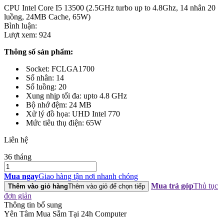
CPU Intel Core I5 13500 (2.5GHz turbo up to 4.8Ghz, 14 nhân 20
luồng, 24MB Cache, 65W)
Bình luận:
Lượt xem:
924
Thông số sản phẩm:
Socket: FCLGA1700
Số nhân: 14
Số luồng: 20
Xung nhịp tối đa: upto 4.8 GHz
Bộ nhớ đệm: 24 MB
Xử lý đồ họa: UHD Intel 770
Mức tiêu thụ điện: 65W
Liên hệ
36 tháng
CPU
Intel
Mua ngay
Giao hàng tận nơi nhanh chóng
Core
Mua trả góp
Thủ tục
Thêm vào giỏ hàng
Thêm vào giỏ để chọn tiếp
I5
đơn giản
13500
Thông tin bổ sung
(2.5GHz
Yên Tâm Mua Sắm Tại 24h Computer
turbo