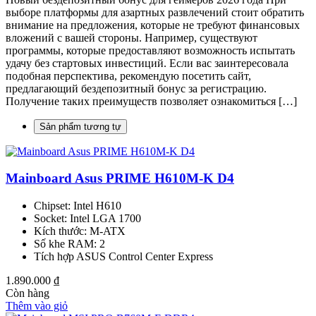
выборе платформы для азартных развлечений стоит обратить
внимание на предложения, которые не требуют финансовых
вложений с вашей стороны. Например, существуют
программы, которые предоставляют возможность испытать
удачу без стартовых инвестиций. Если вас заинтересовала
подобная перспектива, рекомендую посетить сайт,
предлагающий бездепозитный бонус за регистрацию.
Получение таких преимуществ позволяет ознакомиться […]
Sản phẩm tương tự
Mainboard Asus PRIME H610M-K D4
Chipset: Intel H610
Socket: Intel LGA 1700
Kích thước: M-ATX
Số khe RAM: 2
Tích hợp ASUS Control Center Express
1.890.000
₫
Còn hàng
Thêm vào giỏ