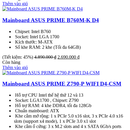
Thêm vào giỏ
Mainboard ASUS PRIME B760M-K D4
Chipset: Intel B760
Socket: Intel LGA 1700
Kích thước: M-ATX
Số khe RAM: 2 khe (Tối đa 64GB)
Giá
Giá
(Tiết kiệm: 45%)
4.890.000
₫
2.690.000
₫
gốc
hiện
Còn hàng
là:
tại
Thêm vào giỏ
4.890.000 ₫.
là:
2.690.000 ₫.
Mainboard ASUS PRIME Z790-P WIFI D4-CSM
Hỗ trợ CPU Intel thế hệ thứ 12 và 13
Socket: LGA1700 , Chipset: Z790
Hỗ trợ RAM: 4 khe DDR4, tối đa 128Gb
Chuẩn mainboard: ATX
Khe cắm mở rộng: 1 x PCIe 5.0 x16 slot, 3 x PCIe 4.0 x16
slots (support x4 mode), 1 x PCIe 3.0 x1 slot
Khe cắm ổ cứng: 3 x M.2 slots and 4 x SATA 6Gb/s ports