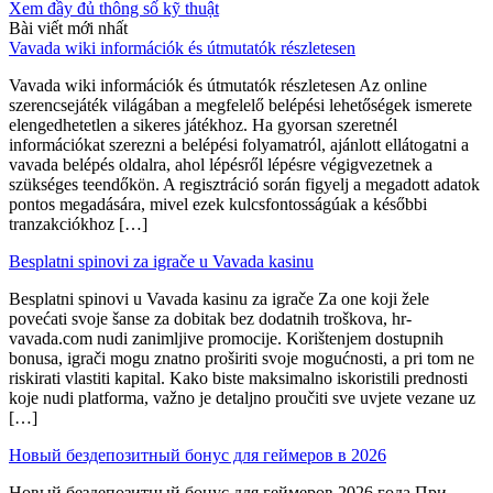
Xem đầy đủ thông số kỹ thuật
Bài viết mới nhất
Vavada wiki információk és útmutatók részletesen
Vavada wiki információk és útmutatók részletesen Az online
szerencsejáték világában a megfelelő belépési lehetőségek ismerete
elengedhetetlen a sikeres játékhoz. Ha gyorsan szeretnél
információkat szerezni a belépési folyamatról, ajánlott ellátogatni a
vavada belépés oldalra, ahol lépésről lépésre végigvezetnek a
szükséges teendőkön. A regisztráció során figyelj a megadott adatok
pontos megadására, mivel ezek kulcsfontosságúak a későbbi
tranzakciókhoz […]
Besplatni spinovi za igrače u Vavada kasinu
Besplatni spinovi u Vavada kasinu za igrače Za one koji žele
povećati svoje šanse za dobitak bez dodatnih troškova, hr-
vavada.com nudi zanimljive promocije. Korištenjem dostupnih
bonusa, igrači mogu znatno proširiti svoje mogućnosti, a pri tom ne
riskirati vlastiti kapital. Kako biste maksimalno iskoristili prednosti
koje nudi platforma, važno je detaljno proučiti sve uvjete vezane uz
[…]
Новый бездепозитный бонус для геймеров в 2026
Новый бездепозитный бонус для геймеров 2026 года При