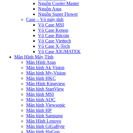
Nguồn Cooler Master
Nguồn Asus
Nguồn Super Flower
Case – Vỏ máy tính
Vỏ Case MSI
Vỏ Case Kenoo
Vỏ Case Bitcoin
Vỏ Case Viettech
Vỏ Case X-Tech
Vỏ Case XIGMATEK
Màn Hình Máy Tính
Màn Hình Asus
Màn hình Ak Vision
Màn hình My-Vision
Màn hình HKC
Màn Hình Kingview
Màn hình StartView
Màn hình MSI
Màn hình AOC
Màn hình Viewsonic
Màn hình HP
Màn hình Samsung
Màn Hình Lenovo
Màn hình GiGaByte
Màn hình HuGon