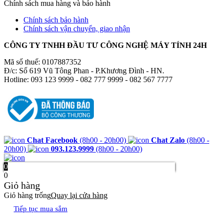
Chính sách mua hàng và bảo hành
Chính sách bảo hành
Chính sách vận chuyển, giao nhận
CÔNG TY TNHH ĐẦU TƯ CÔNG NGHỆ MÁY TÍNH 24H
Mã số thuế: 0107887352
Đ/c: Số 619 Vũ Tông Phan - P.Khương Đình - HN.
Hotline: 093 123 9999 - 082 777 9999 - 082 567 7777
Chat Facebook
(8h00 - 20h00)
Chat Zalo
(8h00 -
20h00)
093.123.9999
(8h00 - 20h00)
0
0
Giỏ hàng
Giỏ hàng trống
Quay lại cửa hàng
Tiếp tục mua sắm