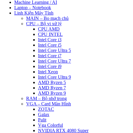
Machine Learning / AI
Laptop – Notebook
Linh Kiện Máy Tính
MAIN – Bo mạch chủ
CPU – Bộ vi xử lý
CPU AMD
CPU INTEL
Intel Core i3
Intel Core i5
Intel Core Ultra 5
Intel Core i7
Intel Core Ultra 7
Intel Core i9
Intel Xeon
Intel Core Ultra 9
AMD Ryzen 5
AMD Ryzen 7
AMD Ryzen 9
RAM – Bộ nhớ trong
VGA – Card Màn Hình
ZOTAC
Galax
Palit
Vga Colorful
NVIDIA RTX 4080 Super