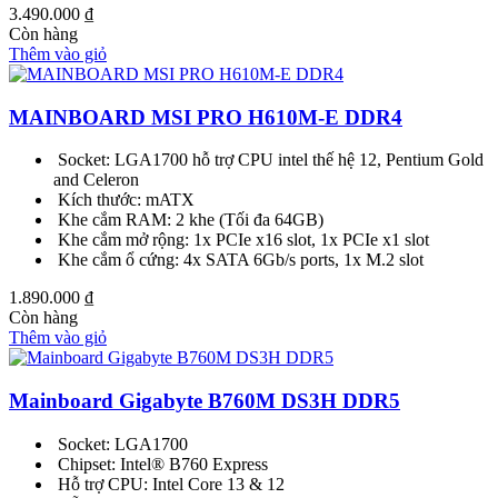
3.490.000
₫
Còn hàng
Thêm vào giỏ
MAINBOARD MSI PRO H610M-E DDR4
Socket: LGA1700 hỗ trợ CPU intel thế hệ 12, Pentium Gold
and Celeron
Kích thước: mATX
Khe cắm RAM: 2 khe (Tối đa 64GB)
Khe cắm mở rộng: 1x PCIe x16 slot, 1x PCIe x1 slot
Khe cắm ổ cứng: 4x SATA 6Gb/s ports, 1x M.2 slot
1.890.000
₫
Còn hàng
Thêm vào giỏ
Mainboard Gigabyte B760M DS3H DDR5
Socket: LGA1700
Chipset: Intel® B760 Express
Hỗ trợ CPU: Intel Core 13 & 12