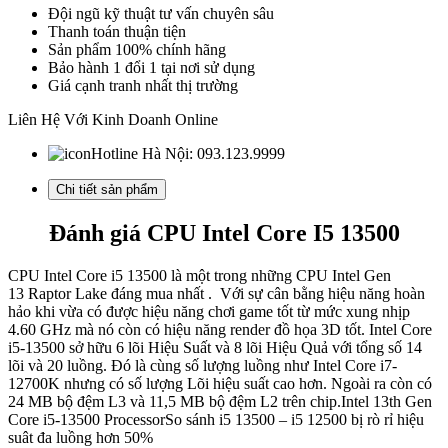
up
Đội ngũ kỹ thuật tư vấn chuyên sâu
to
Thanh toán thuận tiện
4.8Ghz,
Sản phẩm 100% chính hãng
14
Bảo hành 1 đổi 1 tại nơi sử dụng
nhân
Giá cạnh tranh nhất thị trường
20
luồng,
Liên Hệ Với Kinh Doanh Online
24MB
Cache,
Hotline Hà Nội:
093.123.9999
65W)
số
Chi tiết sản phẩm
lượng
Đánh giá CPU Intel Core I5 13500
CPU Intel Core i5 13500 là một trong những CPU Intel Gen
13 Raptor Lake đáng mua nhất . Với sự cân bằng hiệu năng hoàn
hảo khi vừa có được hiệu năng chơi game tốt từ mức xung nhịp
4.60 GHz mà nó còn có hiệu năng render đồ họa 3D tốt. Intel Core
i5-13500 sở hữu 6 lõi Hiệu Suất và 8 lõi Hiệu Quả với tổng số 14
lõi và 20 luồng. Đó là cùng số lượng luồng như Intel Core i7-
12700K nhưng có số lượng Lõi hiệu suất cao hơn. Ngoài ra còn có
24 MB bộ đệm L3 và 11,5 MB bộ đệm L2 trên chip.Intel 13th Gen
Core i5-13500 ProcessorSo sánh i5 13500 – i5 12500 bị rò rỉ hiệu
suât đa luồng hơn 50%