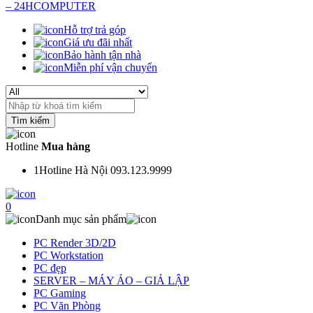
Hỗ trợ trả góp
Giá ưu đãi nhất
Bảo hành tận nhà
Miễn phí vận chuyển
Search
for:
Hotline
Mua hàng
1
Hotline Hà Nội 093.123.9999
0
Danh mục sản phẩm
PC Render 3D/2D
PC Workstation
PC đẹp
SERVER – MÁY ẢO – GIẢ LẬP
PC Gaming
PC Văn Phòng