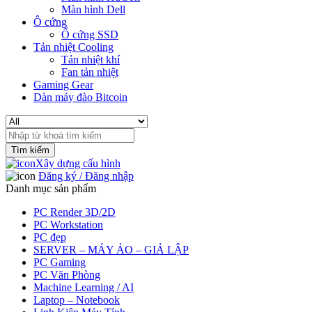
Màn hình Dell
Ô cứng
Ổ cứng SSD
Tản nhiệt Cooling
Tản nhiệt khí
Fan tản nhiệt
Gaming Gear
Dàn máy đào Bitcoin
Search
for:
Xây dựng cấu hình
Đăng ký / Đăng nhập
Danh mục sản phẩm
PC Render 3D/2D
PC Workstation
PC đẹp
SERVER – MÁY ẢO – GIẢ LẬP
PC Gaming
PC Văn Phòng
Machine Learning / AI
Laptop – Notebook