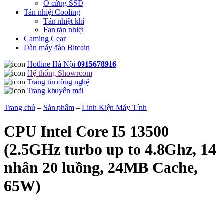
Ổ cứng SSD
Tản nhiệt Cooling
Tản nhiệt khí
Fan tản nhiệt
Gaming Gear
Dàn máy đào Bitcoin
Hotline Hà Nội
0915678916
Hệ thống Showroom
Trang tin công nghệ
Trang khuyến mãi
Trang chủ
–
Sản phẩm
–
Linh Kiện Máy Tính
CPU Intel Core I5 13500
(2.5GHz turbo up to 4.8Ghz, 14
nhân 20 luồng, 24MB Cache,
65W)