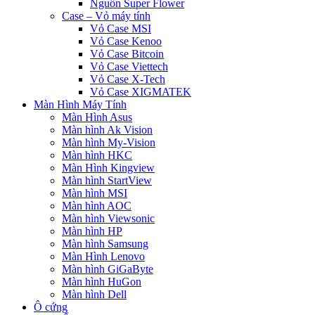
Nguồn Super Flower
Case – Vỏ máy tính
Vỏ Case MSI
Vỏ Case Kenoo
Vỏ Case Bitcoin
Vỏ Case Viettech
Vỏ Case X-Tech
Vỏ Case XIGMATEK
Màn Hình Máy Tính
Màn Hình Asus
Màn hình Ak Vision
Màn hình My-Vision
Màn hình HKC
Màn Hình Kingview
Màn hình StartView
Màn hình MSI
Màn hình AOC
Màn hình Viewsonic
Màn hình HP
Màn hình Samsung
Màn Hình Lenovo
Màn hình GiGaByte
Màn hình HuGon
Màn hình Dell
Ô cứng