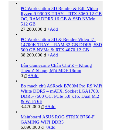
PC Workstation 3D Render & Edit Video
Ryzen 9 9900X TRAY – RTX 3060 12 GB
OC, RAM DDR5 16 GB & SSD NVMe
512 GB
27.280.000
₫
+
Add
PC Workstation 3D & Render Video i7-
14700K TRAY – RAM 32 GB DDR5, SSD
500 GB NVMe & RTX 4070 12 GB
38.260.000
₫
+
Add
Bàn Gamezone Chân Chữ Z – Khung
Thép Z-Shape, Mặt MDF 18mm
0
₫
+
Add
Bo mạch chủ ASRock B760M Pro RS WiFi
White DDR5 – mATX, Socket LGA1700,
DDR5-7600 OC, PCIe 5.0 x16, Dual M.2
& Wi-Fi 6E
3.470.000
₫
+
Add
Mainboard ASUS ROG STRIX B760-F
GAMING WIFI DDR5
6.890.000
₫
+
Add