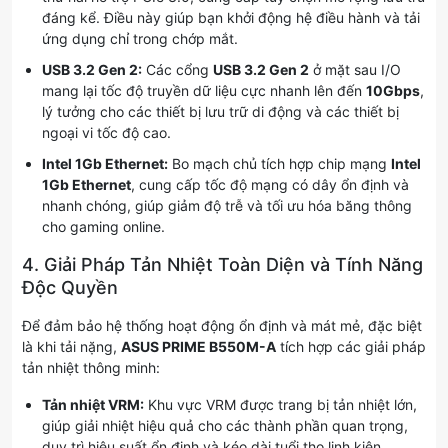
đáng kể. Điều này giúp bạn khởi động hệ điều hành và tải
ứng dụng chỉ trong chớp mắt.
USB 3.2 Gen 2:
Các cổng
USB 3.2 Gen 2
ở mặt sau I/O
mang lại tốc độ truyền dữ liệu cực nhanh lên đến
10Gbps
,
lý tưởng cho các thiết bị lưu trữ di động và các thiết bị
ngoại vi tốc độ cao.
Intel 1Gb Ethernet:
Bo mạch chủ tích hợp chip mạng
Intel
1Gb Ethernet
, cung cấp tốc độ mạng có dây ổn định và
nhanh chóng, giúp giảm độ trễ và tối ưu hóa băng thông
cho gaming online.
4. Giải Pháp Tản Nhiệt Toàn Diện và Tính Năng
Độc Quyền
Để đảm bảo hệ thống hoạt động ổn định và mát mẻ, đặc biệt
là khi tải nặng,
ASUS PRIME B550M-A
tích hợp các giải pháp
tản nhiệt thông minh:
Tản nhiệt VRM:
Khu vực VRM được trang bị tản nhiệt lớn,
giúp giải nhiệt hiệu quả cho các thành phần quan trọng,
duy trì hiệu suất ổn định và kéo dài tuổi thọ linh kiện.