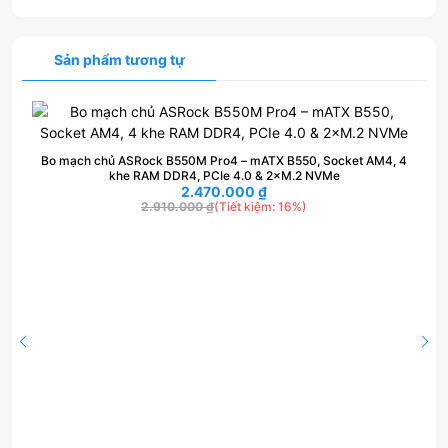
Sản phẩm tương tự
Bo mạch chủ ASRock B550M Pro4 – mATX B550, Socket AM4, 4
khe RAM DDR4, PCIe 4.0 & 2×M.2 NVMe
2.470.000
₫
2.910.000
₫
(Tiết kiệm: 16%)