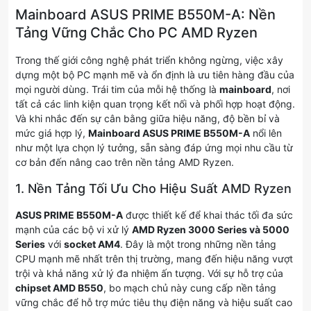
Mainboard ASUS PRIME B550M-A: Nền
Tảng Vững Chắc Cho PC AMD Ryzen
Trong thế giới công nghệ phát triển không ngừng, việc xây
dựng một bộ PC mạnh mẽ và ổn định là ưu tiên hàng đầu của
mọi người dùng. Trái tim của mỗi hệ thống là
mainboard
, nơi
tất cả các linh kiện quan trọng kết nối và phối hợp hoạt động.
Và khi nhắc đến sự cân bằng giữa hiệu năng, độ bền bỉ và
mức giá hợp lý,
Mainboard ASUS PRIME B550M-A
nổi lên
như một lựa chọn lý tưởng, sẵn sàng đáp ứng mọi nhu cầu từ
cơ bản đến nâng cao trên nền tảng AMD Ryzen.
1. Nền Tảng Tối Ưu Cho Hiệu Suất AMD Ryzen
ASUS PRIME B550M-A
được thiết kế để khai thác tối đa sức
mạnh của các bộ vi xử lý
AMD Ryzen 3000 Series và 5000
Series
với
socket AM4
. Đây là một trong những nền tảng
CPU mạnh mẽ nhất trên thị trường, mang đến hiệu năng vượt
trội và khả năng xử lý đa nhiệm ấn tượng. Với sự hỗ trợ của
chipset AMD B550
, bo mạch chủ này cung cấp nền tảng
vững chắc để hỗ trợ mức tiêu thụ điện năng và hiệu suất cao