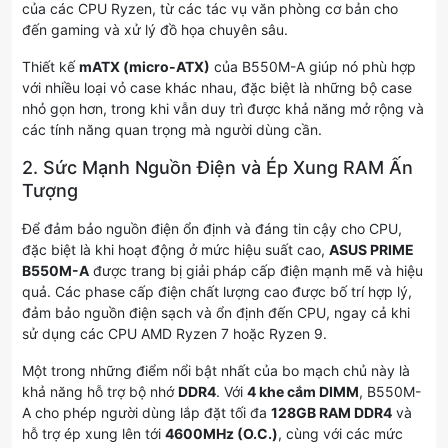
của các CPU Ryzen, từ các tác vụ văn phòng cơ bản cho
đến gaming và xử lý đồ họa chuyên sâu.
Thiết kế
mATX (micro-ATX)
của B550M-A giúp nó phù hợp
với nhiều loại vỏ case khác nhau, đặc biệt là những bộ case
nhỏ gọn hơn, trong khi vẫn duy trì được khả năng mở rộng và
các tính năng quan trọng mà người dùng cần.
2. Sức Mạnh Nguồn Điện và Ép Xung RAM Ấn
Tượng
Để đảm bảo nguồn điện ổn định và đáng tin cậy cho CPU,
đặc biệt là khi hoạt động ở mức hiệu suất cao,
ASUS PRIME
B550M-A
được trang bị giải pháp cấp điện mạnh mẽ và hiệu
quả. Các phase cấp điện chất lượng cao được bố trí hợp lý,
đảm bảo nguồn điện sạch và ổn định đến CPU, ngay cả khi
sử dụng các CPU AMD Ryzen 7 hoặc Ryzen 9.
Một trong những điểm nổi bật nhất của bo mạch chủ này là
khả năng hỗ trợ bộ nhớ
DDR4
. Với
4 khe cắm DIMM
, B550M-
A cho phép người dùng lắp đặt tối đa
128GB RAM DDR4
và
hỗ trợ ép xung lên tới
4600MHz (O.C.)
, cùng với các mức