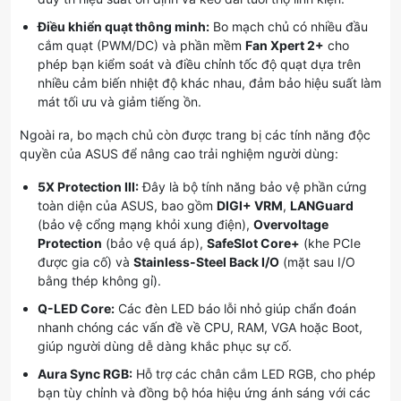
Điều khiển quạt thông minh:
Bo mạch chủ có nhiều đầu
cắm quạt (PWM/DC) và phần mềm
Fan Xpert 2+
cho
phép bạn kiểm soát và điều chỉnh tốc độ quạt dựa trên
nhiều cảm biến nhiệt độ khác nhau, đảm bảo hiệu suất làm
mát tối ưu và giảm tiếng ồn.
Ngoài ra, bo mạch chủ còn được trang bị các tính năng độc
quyền của ASUS để nâng cao trải nghiệm người dùng:
5X Protection III:
Đây là bộ tính năng bảo vệ phần cứng
toàn diện của ASUS, bao gồm
DIGI+ VRM
,
LANGuard
(bảo vệ cổng mạng khỏi xung điện),
Overvoltage
Protection
(bảo vệ quá áp),
SafeSlot Core+
(khe PCIe
được gia cố) và
Stainless-Steel Back I/O
(mặt sau I/O
bằng thép không gỉ).
Q-LED Core:
Các đèn LED báo lỗi nhỏ giúp chẩn đoán
nhanh chóng các vấn đề về CPU, RAM, VGA hoặc Boot,
giúp người dùng dễ dàng khắc phục sự cố.
Aura Sync RGB:
Hỗ trợ các chân cắm LED RGB, cho phép
bạn tùy chỉnh và đồng bộ hóa hiệu ứng ánh sáng với các