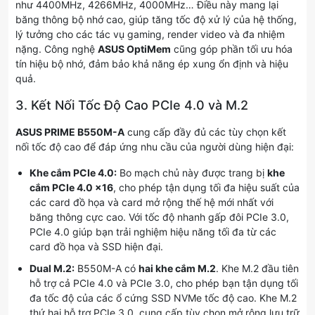
như 4400MHz, 4266MHz, 4000MHz… Điều này mang lại
băng thông bộ nhớ cao, giúp tăng tốc độ xử lý của hệ thống,
lý tưởng cho các tác vụ gaming, render video và đa nhiệm
nặng. Công nghệ
ASUS OptiMem
cũng góp phần tối ưu hóa
tín hiệu bộ nhớ, đảm bảo khả năng ép xung ổn định và hiệu
quả.
3. Kết Nối Tốc Độ Cao PCIe 4.0 và M.2
ASUS PRIME B550M-A
cung cấp đầy đủ các tùy chọn kết
nối tốc độ cao để đáp ứng nhu cầu của người dùng hiện đại:
Khe cắm PCIe 4.0:
Bo mạch chủ này được trang bị
khe
cắm PCIe 4.0 x16
, cho phép tận dụng tối đa hiệu suất của
các card đồ họa và card mở rộng thế hệ mới nhất với
băng thông cực cao. Với tốc độ nhanh gấp đôi PCIe 3.0,
PCIe 4.0 giúp bạn trải nghiệm hiệu năng tối đa từ các
card đồ họa và SSD hiện đại.
Dual M.2:
B550M-A có
hai khe cắm M.2
. Khe M.2 đầu tiên
hỗ trợ cả PCIe 4.0 và PCIe 3.0, cho phép bạn tận dụng tối
đa tốc độ của các ổ cứng SSD NVMe tốc độ cao. Khe M.2
thứ hai hỗ trợ PCIe 3.0, cung cấp tùy chọn mở rộng lưu trữ