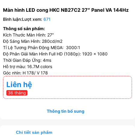
Màn hình LED cong HKC NB27C2 27″ Panel VA 144Hz
Bình luận:
Lượt xem:
671
Thông số sản phẩm:
Kích Thước Màn Hình: 27″
Độ Sáng Màn Hình: 280cd/m2
Tỉ Lệ Tương Phản Động MEGA: 3000:1
Độ Phân Giải Màn Hình Full HD (1080p): 1920 x 1080
Thời Gian Đáp Ứng: 4ms
Hỗ trợ màu: 16.7M colors
Góc nhìn: H 178/ V 178
Liên hệ
36 tháng
Thông tin bổ sung
Chi tiết sản phẩm