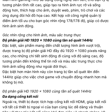
tương phản tĩnh rất cao, giúp tạo ra hình ảnh rực rỡ và sống
động hơn, thích hợp cho ảnh, duyệt web, phim, trò chơi và các
ứng dụng đòi hỏi đồ họa cao. Kết hợp với công nghệ quản lý
điểm ảnh tối ưu cho bạn góc nhìn rộng 178/178 độ, giúp có được
hình ảnh sinh động.
Góc nhìn rộng cho hình ảnh, màu sắc trung thực
Độ phân giải HD 1920 x 1080 cùng tần số quét 144Hz
Đặc biệt, sản phẩm mang đến chất lượng hình ảnh vượt trội,
được trang bị độ phân giải HD đầy đủ 1920 x 1080 pixels nâng
cao, cho những chi tiết sinh động đi cùng với độ sáng cao, độ
tương phản đến không thể tin nổi và màu sắc trung thực cho
hình ảnh sống động như ngoài đời thực.
Đặc biệt hơn màn hình này còn trang bị tần số quét lên đến
144Hz giúp cho việc chơi game với chuyển động nhanh hơn mà
không bị mờ.
Độ phân giải HD 1920 x 1080 cùng tần số quét 144Hz
Đa dạng cổng kết nối
Ngoài ra, thiết bị được tích hợp cổng kết nối HDMI, giúp kết nối
với tất cả thiết bị ngoại vi của bạn cùng lúc dễ dàng và thuận