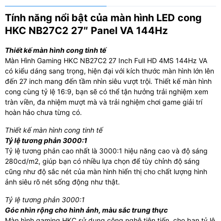
Tính năng nổi bật của màn hình LED cong
HKC NB27C2 27″ Panel VA 144Hz
Thiết kế màn hình cong tinh tế
Màn Hình Gaming HKC NB27C2 27 Inch Full HD 4MS 144Hz VA
có kiểu dáng sang trọng, hiện đại với kích thước màn hình lớn lên
đến 27 inch mang đến tầm nhìn siêu vượt trội. Thiết kế màn hình
cong cùng tỷ lệ 16:9, bạn sẽ có thể tận hưởng trải nghiệm xem
tràn viền, đa nhiệm mượt mà và trải nghiệm chơi game giải trí
hoàn hảo chưa từng có.
Thiết kế màn hình cong tinh tế
Tỷ lệ tương phản 3000:1
Tỷ lệ tương phản cao nhất là 3000:1 hiệu năng cao và độ sáng
280cd/m2, giúp bạn có nhiều lựa chọn để tùy chỉnh độ sáng
cũng như độ sắc nét của màn hình hiển thị cho chất lượng hình
ảnh siêu rõ nét sống động như thật.
Tỷ lệ tương phản 3000:1
Góc nhìn rộng cho hình ảnh, màu sắc trung thực
Màn hình gaming HKC sử dụng công nghệ tiên tiến, cho bạn tỷ lệ