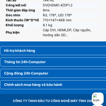
Tần số
144 HZ
Cổng kết nối
DVI|HDMI1.4|DP1.2
Thời gian đáp ứng
8ms
Góc nhìn
R/L 178º, U/D 178º
Kích thước (W*D*H)
710x147x468 mm
Khối lượng
8.1 kg
Cáp DVI, HDMI,DP, Cáp nguồn,
Phụ kiện
Hướng dẫn SD…
Hỗ trợ khách hàng
Thông tin 24h Computer
Cộng đồng 24h Computer
Chính sách mua hàng và bảo hành
CÔNG TY TNHH ĐẦU TƯ CÔNG NGHỆ MÁY TÍNH 24H