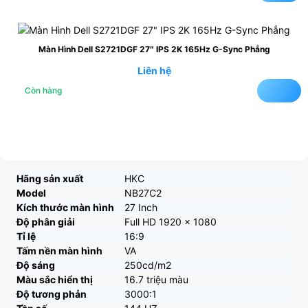
Màn Hình Dell S2721DGF 27″ IPS 2K 165Hz G-Sync Phẳng
Liên hệ
Còn hàng
Hãng sản xuất
HKC
Model
NB27C2
Kích thước màn hình
27 Inch
Độ phân giải
Full HD 1920 x 1080
Tỉ lệ
16:9
Tấm nền màn hình
VA
Độ sáng
250cd/m2
Màu sắc hiển thị
16.7 triệu màu
Độ tương phản
3000:1