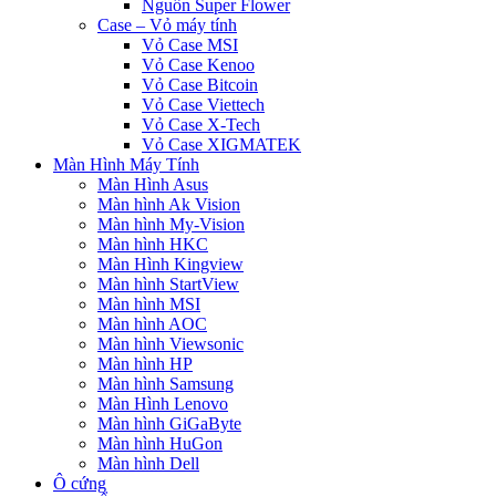
Nguồn Super Flower
Case – Vỏ máy tính
Vỏ Case MSI
Vỏ Case Kenoo
Vỏ Case Bitcoin
Vỏ Case Viettech
Vỏ Case X-Tech
Vỏ Case XIGMATEK
Màn Hình Máy Tính
Màn Hình Asus
Màn hình Ak Vision
Màn hình My-Vision
Màn hình HKC
Màn Hình Kingview
Màn hình StartView
Màn hình MSI
Màn hình AOC
Màn hình Viewsonic
Màn hình HP
Màn hình Samsung
Màn Hình Lenovo
Màn hình GiGaByte
Màn hình HuGon
Màn hình Dell
Ô cứng