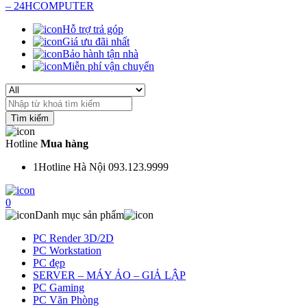
Hỗ trợ trả góp
Giá ưu đãi nhất
Bảo hành tận nhà
Miễn phí vận chuyển
Search
for:
Hotline
Mua hàng
1
Hotline Hà Nội 093.123.9999
0
Danh mục sản phẩm
PC Render 3D/2D
PC Workstation
PC đẹp
SERVER – MÁY ẢO – GIẢ LẬP
PC Gaming
PC Văn Phòng