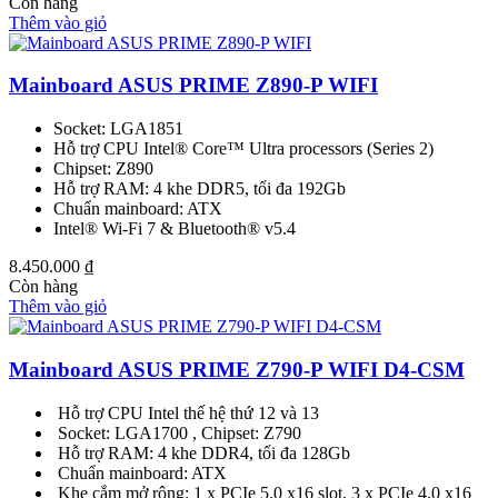
Còn hàng
Thêm vào giỏ
Mainboard ASUS PRIME Z890-P WIFI
Socket: LGA1851
Hỗ trợ CPU Intel® Core™ Ultra processors (Series 2)
Chipset: Z890
Hỗ trợ RAM: 4 khe DDR5, tối đa 192Gb
Chuẩn mainboard: ATX
Intel® Wi-Fi 7 & Bluetooth® v5.4
8.450.000
₫
Còn hàng
Thêm vào giỏ
Mainboard ASUS PRIME Z790-P WIFI D4-CSM
Hỗ trợ CPU Intel thế hệ thứ 12 và 13
Socket: LGA1700 , Chipset: Z790
Hỗ trợ RAM: 4 khe DDR4, tối đa 128Gb
Chuẩn mainboard: ATX
Khe cắm mở rộng: 1 x PCIe 5.0 x16 slot, 3 x PCIe 4.0 x16