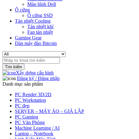
Màn hình Dell
Ô cứng
Ổ cứng SSD
Tản nhiệt Cooling
Tản nhiệt khí
Fan tản nhiệt
Gaming Gear
Dàn máy đào Bitcoin
Search
for:
Xây dựng cấu hình
Đăng ký / Đăng nhập
Danh mục sản phẩm
PC Render 3D/2D
PC Workstation
PC đẹp
SERVER – MÁY ẢO – GIẢ LẬP
PC Gaming
PC Văn Phòng
Machine Learning / AI
Laptop – Notebook