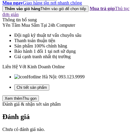
Jetek
Mua ngay
Giao hàng tận nơi nhanh chóng
S600
Mua trả góp
Thủ tục
Thêm vào giỏ hàng
Thêm vào giỏ để chọn tiếp
plus
đơn giản
số
Thông tin bổ sung
lượng
Yên Tâm Mua Sắm Tại 24h Computer
Đội ngũ kỹ thuật tư vấn chuyên sâu
Thanh toán thuận tiện
Sản phẩm 100% chính hãng
Bảo hành 1 đổi 1 tại nơi sử dụng
Giá cạnh tranh nhất thị trường
Liên Hệ Với Kinh Doanh Online
Hotline Hà Nội:
093.123.9999
Chi tiết sản phẩm
Xem thêm
Thu gọn
Đánh giá & nhận xét sản phẩm
Đánh giá
Chưa có đánh giá nào.