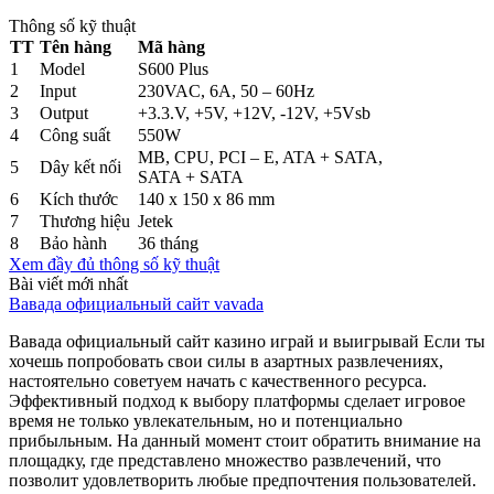
Thông số kỹ thuật
TT
Tên hàng
Mã hàng
1
Model
S600 Plus
2
Input
230VAC, 6A, 50 – 60Hz
3
Output
+3.3.V, +5V, +12V, -12V, +5Vsb
4
Công suất
550W
MB, CPU, PCI – E, ATA + SATA,
5
Dây kết nối
SATA + SATA
6
Kích thước
140 x 150 x 86 mm
7
Thương hiệu
Jetek
8
Bảo hành
36 tháng
Xem đầy đủ thông số kỹ thuật
Bài viết mới nhất
Вавада официальный сайт vavada
Вавада официальный сайт казино играй и выигрывай Если ты
хочешь попробовать свои силы в азартных развлечениях,
настоятельно советуем начать с качественного ресурса.
Эффективный подход к выбору платформы сделает игровое
время не только увлекательным, но и потенциально
прибыльным. На данный момент стоит обратить внимание на
площадку, где представлено множество развлечений, что
позволит удовлетворить любые предпочтения пользователей.