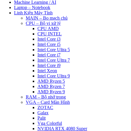
Machine Learning / AI
Laptop – Notebook
Linh Kiện Máy Tính
MAIN – Bo mạch chủ
CPU – Bộ vi xử lý
CPU AMD
CPU INTEL
Intel Core i3
Intel Core i5
Intel Core Ultra 5
Intel Core i7
Intel Core Ultra 7
Intel Core i9
Intel Xeon
Intel Core Ultra 9
AMD Ryzen 5
AMD Ryzen 7
AMD Ryzen 9
RAM – Bộ nhớ trong
VGA – Card Màn Hình
ZOTAC
Galax
Palit
Vga Colorful
NVIDIA RTX 4080 Super