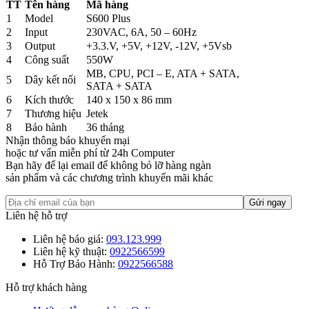
TT
Tên hàng
Mã hàng
1
Model
S600 Plus
2
Input
230VAC, 6A, 50 – 60Hz
3
Output
+3.3.V, +5V, +12V, -12V, +5Vsb
4
Công suất
550W
MB, CPU, PCI – E, ATA + SATA,
5
Dây kết nối
SATA + SATA
6
Kích thước
140 x 150 x 86 mm
7
Thương hiệu
Jetek
8
Bảo hành
36 tháng
Nhận thông báo khuyến mại
hoặc tư vấn miễn phí từ 24h Computer
Bạn hãy để lại email để không bỏ lỡ hàng ngàn
sản phẩm và các chương trình khuyến mãi khác
Liên hệ hỗ trợ
Liên hệ báo giá:
093.123.999
Liên hệ kỹ thuật:
0922566599
Hỗ Trợ Bảo Hành:
0922566588
Hỗ trợ khách hàng