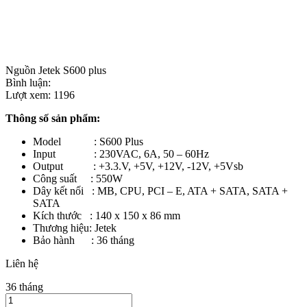
Nguồn Jetek S600 plus
Bình luận:
Lượt xem:
1196
Thông số sản phẩm:
Model : S600 Plus
Input : 230VAC, 6A, 50 – 60Hz
Output : +3.3.V, +5V, +12V, -12V, +5Vsb
Công suất : 550W
Dây kết nối : MB, CPU, PCI – E, ATA + SATA, SATA +
SATA
Kích thước : 140 x 150 x 86 mm
Thương hiệu: Jetek
Bảo hành : 36 tháng
Liên hệ
36 tháng
Nguồn