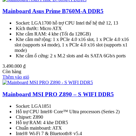
Mainboard Asus Prime B760M-A DDR5
Socket: LGA1700 hỗ trợ CPU Intel thế hệ thứ 12, 13
Kích thước: Micro ATX
Khe cắm RAM: 4 khe (Tối đa 128GB)
Khe cắm mở rộng: 1 x PCIe 4.0 x16 slot, 1 x PCIe 4.0 x16
slot (supports x4 mode), 1 x PCIe 4.0 x16 slot (supports x1
mode)
Khe cắm ổ cứng: 2 x M.2 slots and 4x SATA 6Gb/s ports
3.490.000
₫
Còn hàng
Thêm vào giỏ
Mainboard MSI PRO Z890 – S WIFI DDR5
Socket: LGA1851
Hỗ trợ CPU Intel® Core™ Ultra processors (Series 2)
Chipset: Z890
Hỗ trợ RAM: 4 khe DDR5
Chuẩn mainboard: ATX
Intel® Wi-Fi 7 & Bluetooth® v5.4