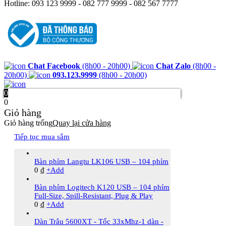
Hotline: 093 123 9999 - 082 777 9999 - 082 567 7777
Chat Facebook
(8h00 - 20h00)
Chat Zalo
(8h00 -
20h00)
093.123.9999
(8h00 - 20h00)
0
0
Giỏ hàng
Giỏ hàng trống
Quay lại cửa hàng
Tiếp tục mua sắm
Bàn phím Langtu LK106 USB – 104 phím
0
₫
+
Add
Bàn phím Logitech K120 USB – 104 phím
Full-Size, Spill-Resistant, Plug & Play
0
₫
+
Add
Dàn Trâu 5600XT - Tốc 33xMhz-1 dàn -