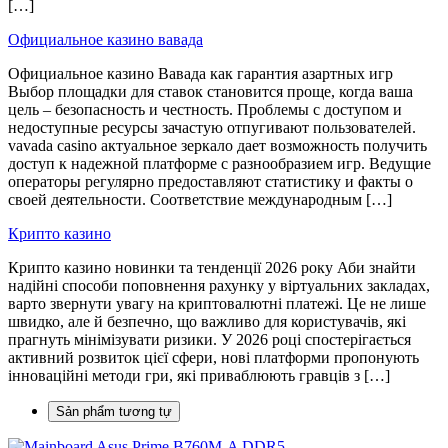
[…]
Официальное казино вавада
Официальное казино Вавада как гарантия азартных игр
Выбор площадки для ставок становится проще, когда ваша
цель – безопасность и честность. Проблемы с доступом и
недоступные ресурсы зачастую отпугивают пользователей.
vavada casino актуальное зеркало дает возможность получить
доступ к надежной платформе с разнообразием игр. Ведущие
операторы регулярно предоставляют статистику и факты о
своей деятельности. Соответствие международным […]
Крипто казино
Крипто казино новинки та тенденції 2026 року Аби знайти
надійні способи поповнення рахунку у віртуальних закладах,
варто звернути увагу на криптовалютні платежі. Це не лише
швидко, але й безпечно, що важливо для користувачів, які
прагнуть мінімізувати ризики. У 2026 році спостерігається
активний розвиток цієї сфери, нові платформи пропонують
інноваційні методи гри, які приваблюють гравців з […]
Sản phẩm tương tự