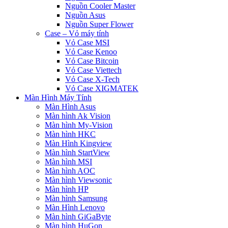
Nguồn Cooler Master
Nguồn Asus
Nguồn Super Flower
Case – Vỏ máy tính
Vỏ Case MSI
Vỏ Case Kenoo
Vỏ Case Bitcoin
Vỏ Case Viettech
Vỏ Case X-Tech
Vỏ Case XIGMATEK
Màn Hình Máy Tính
Màn Hình Asus
Màn hình Ak Vision
Màn hình My-Vision
Màn hình HKC
Màn Hình Kingview
Màn hình StartView
Màn hình MSI
Màn hình AOC
Màn hình Viewsonic
Màn hình HP
Màn hình Samsung
Màn Hình Lenovo
Màn hình GiGaByte
Màn hình HuGon