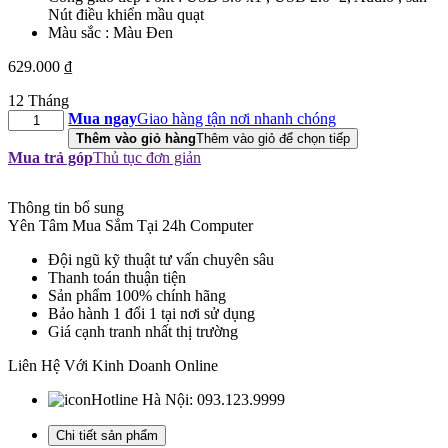
Nút điều khiển mầu quạt
Màu sắc : Màu Đen
629.000
₫
12 Tháng
Vỏ
Mua ngay
Giao hàng tận nơi nhanh chóng
Case
Thêm vào giỏ hàng
Thêm vào giỏ để chọn tiếp
Máy
Mua trả góp
Thủ tục đơn giản
Tính
KENOO
ESPORT
Thông tin bổ sung
EM700
Yên Tâm Mua Sắm Tại 24h Computer
-
Đội ngũ kỹ thuật tư vấn chuyên sâu
3F
Thanh toán thuận tiện
MESH
Sản phẩm 100% chính hãng
BLACK
Bảo hành 1 đổi 1 tại nơi sử dụng
(EATX,
Giá cạnh tranh nhất thị trường
Màu
Đen,
Liên Hệ Với Kinh Doanh Online
3
Fan)
Hotline Hà Nội:
093.123.9999
số
lượng
Chi tiết sản phẩm