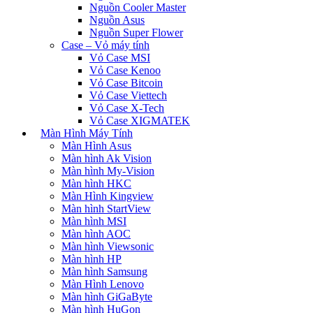
Nguồn Cooler Master
Nguồn Asus
Nguồn Super Flower
Case – Vỏ máy tính
Vỏ Case MSI
Vỏ Case Kenoo
Vỏ Case Bitcoin
Vỏ Case Viettech
Vỏ Case X-Tech
Vỏ Case XIGMATEK
Màn Hình Máy Tính
Màn Hình Asus
Màn hình Ak Vision
Màn hình My-Vision
Màn hình HKC
Màn Hình Kingview
Màn hình StartView
Màn hình MSI
Màn hình AOC
Màn hình Viewsonic
Màn hình HP
Màn hình Samsung
Màn Hình Lenovo
Màn hình GiGaByte
Màn hình HuGon