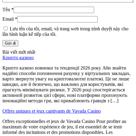
Tên
*
Email
*
Lưu tên của tôi, email, và trang web trong trình duyệt này cho
lần bình luận kế tiếp của tôi.
Bài viết mới nhất
Крипто казино
Крипто казино новинки та тенденції 2026 року Аби знайти
надійні способи поповнення рахунку у віртуальних закладах,
варто звернути увагу на криптовалютні платежі. Це не лише
швидко, але й безпечно, що важливо для користувачів, які
прагнуть мінімізувати ризики. У 2026 році спостерігається
активний розвиток цієї сфери, нові платформи пропонують
інноваційні методи гри, які приваблюють гравців з […]
Offres uniques et jeux captivants de Vavada Casino
Offres exceptionnelles et jeux de Vavada Casino Pour profiter au
maximum de votre expérience de jeu, il est essentiel de se tenir
informé des incitations et des promotions disponibles. Les