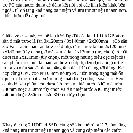
trợ PC của người dùng dễ dàng kết nối với các linh kiện khác bên
ngoài, từ đó tăng khả năng đa nhiệm và lưu trữ dữ liệu nhanh hơn,
nhiều hơn, dễ dàng hơn.
Chiếc vỏ case này có thể lần lượt lắp đặt các fan LED RGB gồm
sẵn ở mặt trước là fan 3x120mm / 3x140mm / 2x200mm – (Có sẵn
3 x Fan 12cm màu rainbow cố định), ở trên nóc là fan 2x120mm /
2x140mm (tùy chọn), ở mặt sau là fan 1x120mm (tùy chọn), ở mặt
dưới fan 2x120mm (tùy chọn), một trong những điều đặc biệt của
sản phẩm đó chính là màu rainbow cố định, đem lại cảm giác trẻ
trung và màu sắc đa dạng, nâng tầm dàn PC của người dùng. Kết
hợp cùng CPU cooler 165mm hỗ trợ PC luôn trong trạng thái ổn
định, mát mẻ, nhất là với những hoạt động có hiệu suất cao. Bên
cạnh đó, sản phẩm còn được hỗ trợ tản nhiệt nước AIO mặt trên
240mm hoặc 280mm tùy chọn và tản nhiệt nước AIO mặt trước
240mm hoặc 280mm hoặc 360mm tùy chọn.
Khay ổ cứng 2 HDD, 4 SSD, cùng số khe mở rộng là 7, làm tăng
khả năng lưu trữ dữ liệu nhanh gọn và cung cấp thêm các chức