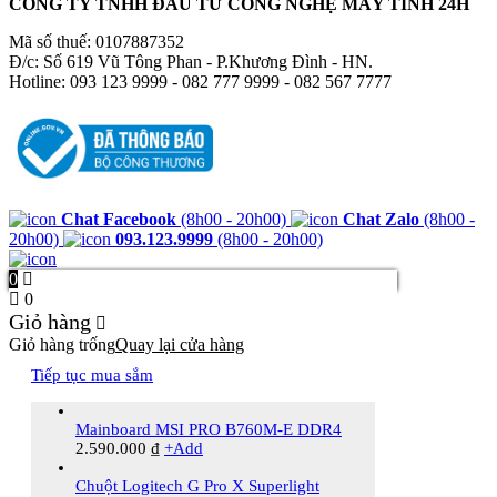
CÔNG TY TNHH ĐẦU TƯ CÔNG NGHỆ MÁY TÍNH 24H
Mã số thuế: 0107887352
Đ/c: Số 619 Vũ Tông Phan - P.Khương Đình - HN.
Hotline: 093 123 9999 - 082 777 9999 - 082 567 7777
Chat Facebook
(8h00 - 20h00)
Chat Zalo
(8h00 -
20h00)
093.123.9999
(8h00 - 20h00)
0
0
Giỏ hàng
Giỏ hàng trống
Quay lại cửa hàng
Tiếp tục mua sắm
Mainboard MSI PRO B760M-E DDR4
2.590.000
₫
+
Add
Chuột Logitech G Pro X Superlight