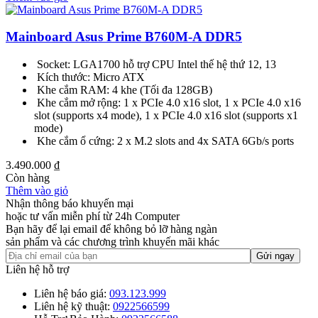
Mainboard Asus Prime B760M-A DDR5
Socket: LGA1700 hỗ trợ CPU Intel thế hệ thứ 12, 13
Kích thước: Micro ATX
Khe cắm RAM: 4 khe (Tối đa 128GB)
Khe cắm mở rộng: 1 x PCIe 4.0 x16 slot, 1 x PCIe 4.0 x16
slot (supports x4 mode), 1 x PCIe 4.0 x16 slot (supports x1
mode)
Khe cắm ổ cứng: 2 x M.2 slots and 4x SATA 6Gb/s ports
3.490.000
₫
Còn hàng
Thêm vào giỏ
Nhận thông báo khuyến mại
hoặc tư vấn miễn phí từ 24h Computer
Bạn hãy để lại email để không bỏ lỡ hàng ngàn
sản phẩm và các chương trình khuyến mãi khác
Liên hệ hỗ trợ
Liên hệ báo giá:
093.123.999
Liên hệ kỹ thuật:
0922566599