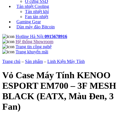
Ổ cứng SSD
Tản nhiệt Cooling
Tản nhiệt khí
Fan tản nhiệt
Gaming Gear
Dàn máy đào Bitcoin
Hotline Hà Nội
0915678916
Hệ thống Showroom
Trang tin công nghệ
Trang khuyến mãi
Trang chủ
–
Sản phẩm
–
Linh Kiện Máy Tính
Vỏ Case Máy Tính KENOO
ESPORT EM700 – 3F MESH
BLACK (EATX, Màu Đen, 3
Fan)