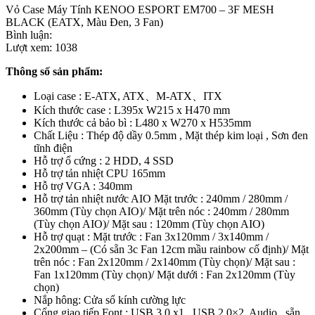
Vỏ Case Máy Tính KENOO ESPORT EM700 – 3F MESH
BLACK (EATX, Màu Đen, 3 Fan)
Bình luận:
Lượt xem:
1038
Thông số sản phẩm:
Loại case : E-ATX, ATX、M-ATX、ITX
Kích thước case : L395x W215 x H470 mm
Kích thước cả bảo bì : L480 x W270 x H535mm
Chất Liệu : Thép độ dầy 0.5mm , Mặt thép kim loại , Sơn đen
tĩnh điện
Hỗ trợ ổ cứng : 2 HDD, 4 SSD
Hỗ trợ tản nhiệt CPU 165mm
Hỗ trợ VGA : 340mm
Hỗ trợ tản nhiệt nước AIO Mặt trước : 240mm / 280mm /
360mm (Tùy chọn AIO)/ Mặt trên nóc : 240mm / 280mm
(Tùy chọn AIO)/ Mặt sau : 120mm (Tùy chọn AIO)
Hỗ trợ quạt : Mặt trước : Fan 3x120mm / 3x140mm /
2x200mm – (Có sẵn 3c Fan 12cm mầu rainbow cố định)/ Mặt
trên nóc : Fan 2x120mm / 2x140mm (Tùy chọn)/ Mặt sau :
Fan 1x120mm (Tùy chọn)/ Mặt dưới : Fan 2x120mm (Tùy
chọn)
Nắp hông: Cửa sổ kính cường lực
Cổng giao tiếp Font : USB 3.0 x1 , USB 2.0×2, Audio , sẵn