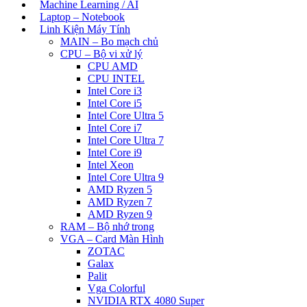
Machine Learning / AI
Laptop – Notebook
Linh Kiện Máy Tính
MAIN – Bo mạch chủ
CPU – Bộ vi xử lý
CPU AMD
CPU INTEL
Intel Core i3
Intel Core i5
Intel Core Ultra 5
Intel Core i7
Intel Core Ultra 7
Intel Core i9
Intel Xeon
Intel Core Ultra 9
AMD Ryzen 5
AMD Ryzen 7
AMD Ryzen 9
RAM – Bộ nhớ trong
VGA – Card Màn Hình
ZOTAC
Galax
Palit
Vga Colorful
NVIDIA RTX 4080 Super