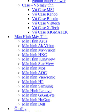
Nguồn Super Flower
Case – Vỏ máy tính
Vỏ Case MSI
Vỏ Case Kenoo
Vỏ Case Bitcoin
Vỏ Case Viettech
Vỏ Case X-Tech
Vỏ Case XIGMATEK
Màn Hình Máy Tính
Màn Hình Asus
Màn hình Ak Vision
Màn hình My-Vision
Màn hình HKC
Màn Hình Kingview
Màn hình StartView
Màn hình MSI
Màn hình AOC
Màn hình Viewsonic
Màn hình HP
Màn hình Samsung
Màn Hình Lenovo
Màn hình GiGaByte
Màn hình HuGon
Màn hình Dell
Ô cứng