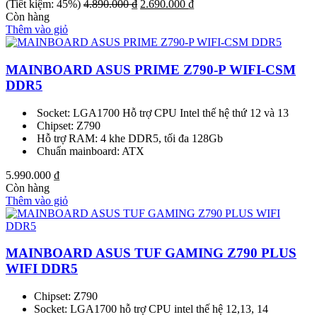
Giá
Giá
(Tiết kiệm: 45%)
4.890.000
₫
2.690.000
₫
gốc
hiện
Còn hàng
là:
tại
Thêm vào giỏ
4.890.000 ₫.
là:
2.690.000 ₫.
MAINBOARD ASUS PRIME Z790-P WIFI-CSM
DDR5
Socket: LGA1700 Hỗ trợ CPU Intel thế hệ thứ 12 và 13
Chipset: Z790
Hỗ trợ RAM: 4 khe DDR5, tối đa 128Gb
Chuẩn mainboard: ATX
5.990.000
₫
Còn hàng
Thêm vào giỏ
MAINBOARD ASUS TUF GAMING Z790 PLUS
WIFI DDR5
Chipset: Z790
Socket: LGA1700 hỗ trợ CPU intel thế hệ 12,13, 14