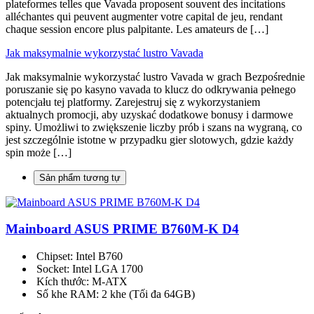
plateformes telles que Vavada proposent souvent des incitations
alléchantes qui peuvent augmenter votre capital de jeu, rendant
chaque session encore plus palpitante. Les amateurs de […]
Jak maksymalnie wykorzystać lustro Vavada
Jak maksymalnie wykorzystać lustro Vavada w grach Bezpośrednie
poruszanie się po kasyno vavada to klucz do odkrywania pełnego
potencjału tej platformy. Zarejestruj się z wykorzystaniem
aktualnych promocji, aby uzyskać dodatkowe bonusy i darmowe
spiny. Umożliwi to zwiększenie liczby prób i szans na wygraną, co
jest szczególnie istotne w przypadku gier slotowych, gdzie każdy
spin może […]
Sản phẩm tương tự
Mainboard ASUS PRIME B760M-K D4
Chipset: Intel B760
Socket: Intel LGA 1700
Kích thước: M-ATX
Số khe RAM: 2 khe (Tối đa 64GB)