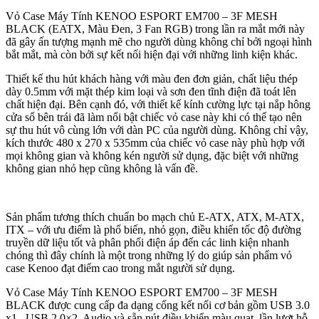
Vỏ Case Máy Tính KENOO ESPORT EM700 – 3F MESH
BLACK (EATX, Màu Đen, 3 Fan RGB) trong lần ra mắt mới này
đã gây ấn tượng mạnh mẽ cho người dùng không chỉ bởi ngoại hình
bắt mắt, mà còn bởi sự kết nối hiện đại với những linh kiện khác.
Thiết kế thu hút khách hàng với màu đen đơn giản, chất liệu thép
dày 0.5mm với mặt thép kim loại và sơn đen tĩnh điện đã toát lên
chất hiện đại. Bên cạnh đó, với thiết kế kính cường lực tại nắp hông
cửa sổ bên trái đã làm nổi bật chiếc vỏ case này khi có thể tạo nên
sự thu hút vô cùng lớn với dàn PC của người dùng. Không chỉ vậy,
kích thước 480 x 270 x 535mm của chiếc vỏ case này phù hợp với
mọi không gian và không kén người sử dụng, đặc biệt với những
không gian nhỏ hẹp cũng không là vấn đề.
Sản phẩm tương thích chuẩn bo mạch chủ E-ATX, ATX, M-ATX,
ITX – với ưu điểm là phổ biến, nhỏ gọn, điều khiển tốc độ đường
truyền dữ liệu tốt và phân phối điện áp đến các linh kiện nhanh
chóng thì đây chính là một trong những lý do giúp sản phẩm vỏ
case Kenoo đạt điểm cao trong mắt người sử dụng.
Vỏ Case Máy Tính KENOO ESPORT EM700 – 3F MESH
BLACK được cung cấp đa dạng cổng kết nối cơ bản gồm USB 3.0
x1 , USB 2.0×2, Audio và sẵn nút điều khiển màu quạt, lần lượt hỗ