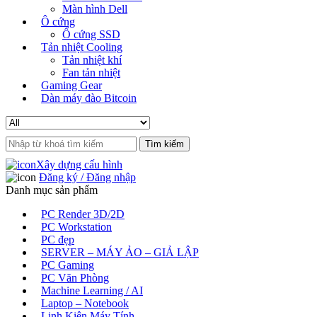
Màn hình Dell
Ô cứng
Ổ cứng SSD
Tản nhiệt Cooling
Tản nhiệt khí
Fan tản nhiệt
Gaming Gear
Dàn máy đào Bitcoin
Search
for:
Xây dựng cấu hình
Đăng ký / Đăng nhập
Danh mục sản phẩm
PC Render 3D/2D
PC Workstation
PC đẹp
SERVER – MÁY ẢO – GIẢ LẬP
PC Gaming
PC Văn Phòng
Machine Learning / AI
Laptop – Notebook
Linh Kiện Máy Tính