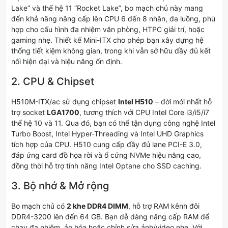
Lake” và thế hệ 11 “Rocket Lake”, bo mạch chủ này mang
đến khả năng nâng cấp lên CPU 6 đến 8 nhân, đa luồng, phù
hợp cho cấu hình đa nhiệm văn phòng, HTPC giải trí, hoặc
gaming nhẹ. Thiết kế Mini-ITX cho phép bạn xây dựng hệ
thống tiết kiệm không gian, trong khi vẫn sở hữu đầy đủ kết
nối hiện đại và hiệu năng ổn định.
2. CPU & Chipset
H510M-ITX/ac sử dụng chipset
Intel H510
– đời mới nhất hỗ
trợ socket
LGA1700
, tương thích với CPU Intel Core i3/i5/i7
thế hệ 10 và 11. Qua đó, bạn có thể tận dụng công nghệ Intel
Turbo Boost, Intel Hyper-Threading và Intel UHD Graphics
tích hợp của CPU. H510 cung cấp đầy đủ lane PCI-E 3.0,
đáp ứng card đồ họa rời và ổ cứng NVMe hiệu năng cao,
đồng thời hỗ trợ tính năng Intel Optane cho SSD caching.
3. Bộ nhớ & Mở rộng
Bo mạch chủ có
2 khe DDR4 DIMM
, hỗ trợ RAM kênh đôi
DDR4-3200 lên đến 64 GB. Bạn dễ dàng nâng cấp RAM để
chạy đa nhiệm, ảo hóa hoặc chỉnh sửa ảnh/video nhẹ. Với