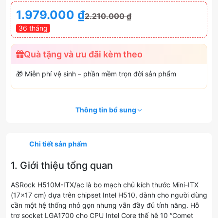
1.979.000
₫
2.210.000
₫
36 tháng
Quà tặng và ưu đãi kèm theo
🎁 Miễn phí vệ sinh – phần mềm trọn đời sản phẩm
Thông tin bổ sung
Chi tiết sản phẩm
1. Giới thiệu tổng quan
ASRock H510M-ITX/ac là bo mạch chủ kích thước Mini-ITX
(17×17 cm) dựa trên chipset Intel H510, dành cho người dùng
cần một hệ thống nhỏ gọn nhưng vẫn đầy đủ tính năng. Hỗ
trợ socket LGA1700 cho CPU Intel Core thế hệ 10 “Comet