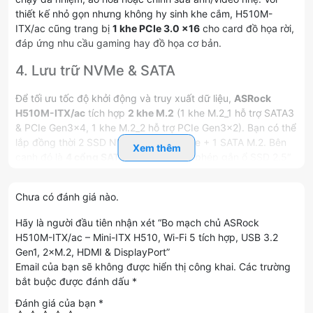
thiết kế nhỏ gọn nhưng không hy sinh khe cắm, H510M-
ITX/ac cũng trang bị
1 khe PCIe 3.0 x16
cho card đồ họa rời,
đáp ứng nhu cầu gaming hay đồ họa cơ bản.
4. Lưu trữ NVMe & SATA
Để tối ưu tốc độ khởi động và truy xuất dữ liệu,
ASRock
H510M-ITX/ac
tích hợp
2 khe M.2
(1 khe M.2_1 hỗ trợ SATA3
& PCIe Gen3×4, 1 khe M.2_2 hỗ trợ PCIe Gen3×2). Bạn có thể
lắp đồng thời 2 SSD NVMe hoặc 1 NVMe + 1 SATA M.2. Bên
Xem thêm
cạnh đó là
4 cổng SATA III 6 Gb/s
, cho phép gắn ổ SSD 2,5″
hoặc HDD dung lượng lớn, phù hợp cả lưu trữ phim và game.
5. Kết nối & Cổng I/O
Chưa có đánh giá nào.
Hãy là người đầu tiên nhận xét “Bo mạch chủ ASRock
Mặt sau bo mạch chủ mang đến đa dạng lựa chọn kết nối:
H510M-ITX/ac – Mini-ITX H510, Wi-Fi 5 tích hợp, USB 3.2
Gen1, 2×M.2, HDMI & DisplayPort”
Video Out:
1×HDMI 1.4b, 1×DisplayPort 1.2
Email của bạn sẽ không được hiển thị công khai.
Các trường
USB:
4×USB 3.2 Gen1 (2×Type-A + 2×Type-C), 2×USB 2.0
bắt buộc được đánh dấu
*
Đánh giá của bạn
*
Mạng:
1×RJ-45 Gigabit LAN (Realtek RTL8111H),