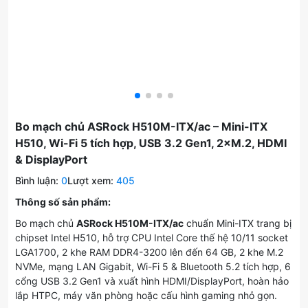
Bo mạch chủ ASRock H510M-ITX/ac – Mini-ITX
H510, Wi-Fi 5 tích hợp, USB 3.2 Gen1, 2×M.2, HDMI
& DisplayPort
Bình luận:
0
Lượt xem:
405
Thông số sản phẩm:
Bo mạch chủ
ASRock H510M-ITX/ac
chuẩn Mini-ITX trang bị
chipset Intel H510, hỗ trợ CPU Intel Core thế hệ 10/11 socket
LGA1700, 2 khe RAM DDR4-3200 lên đến 64 GB, 2 khe M.2
NVMe, mạng LAN Gigabit, Wi-Fi 5 & Bluetooth 5.2 tích hợp, 6
cổng USB 3.2 Gen1 và xuất hình HDMI/DisplayPort, hoàn hảo
lắp HTPC, máy văn phòng hoặc cấu hình gaming nhỏ gọn.