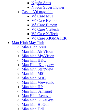
Nguồn Asus
Nguồn Super Flower
Case – Vỏ máy tính
Vỏ Case MSI
Vỏ Case Kenoo
Vỏ Case Bitcoin
Vỏ Case Viettech
Vỏ Case X-Tech
Vỏ Case XIGMATEK
Màn Hình Máy Tính
Màn Hình Asus
Màn hình Ak Vision
Màn hình My-Vision
Màn hình HKC
Màn Hình Kingview
Màn hình StartView
Màn hình MSI
Màn hình AOC
Màn hình Viewsonic
Màn hình HP
Màn hình Samsung
Màn Hình Lenovo
Màn hình GiGaByte
Màn hình HuGon
Màn hình Dell