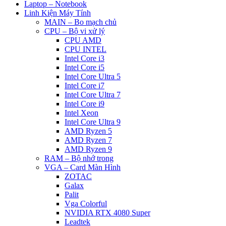
Laptop – Notebook
Linh Kiện Máy Tính
MAIN – Bo mạch chủ
CPU – Bộ vi xử lý
CPU AMD
CPU INTEL
Intel Core i3
Intel Core i5
Intel Core Ultra 5
Intel Core i7
Intel Core Ultra 7
Intel Core i9
Intel Xeon
Intel Core Ultra 9
AMD Ryzen 5
AMD Ryzen 7
AMD Ryzen 9
RAM – Bộ nhớ trong
VGA – Card Màn Hình
ZOTAC
Galax
Palit
Vga Colorful
NVIDIA RTX 4080 Super
Leadtek