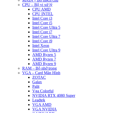
MAIN – Bo mạch chủ
CPU – Bộ vi xử lý
CPU AMD
CPU INTEL
Intel Core i3
Intel Core i5
Intel Core Ultra 5
Intel Core i7
Intel Core Ultra 7
Intel Core i9
Intel Xeon
Intel Core Ultra 9
AMD Ryzen 5
AMD Ryzen 7
AMD Ryzen 9
RAM – Bộ nhớ trong
VGA – Card Màn Hình
ZOTAC
Galax
Palit
Vga Colorful
NVIDIA RTX 4080 Super
Leadtek
VGA AMD
VGA NVIDIA