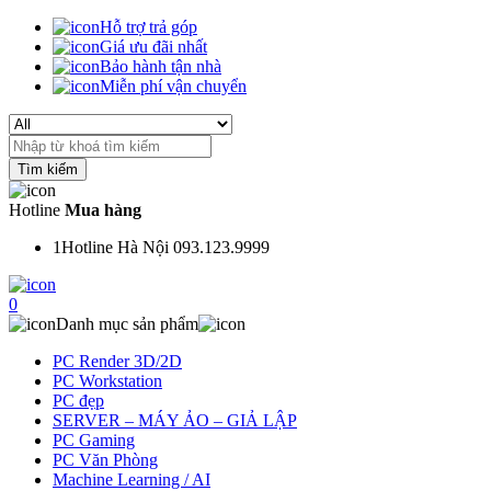
Hỗ trợ trả góp
Giá ưu đãi nhất
Bảo hành tận nhà
Miễn phí vận chuyển
Search
for:
Hotline
Mua hàng
1
Hotline Hà Nội 093.123.9999
0
Danh mục sản phẩm
PC Render 3D/2D
PC Workstation
PC đẹp
SERVER – MÁY ẢO – GIẢ LẬP
PC Gaming
PC Văn Phòng
Machine Learning / AI