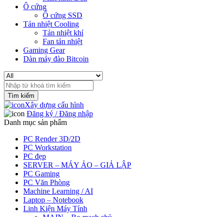
Ô cứng
Ổ cứng SSD
Tản nhiệt Cooling
Tản nhiệt khí
Fan tản nhiệt
Gaming Gear
Dàn máy đào Bitcoin
Search
for:
Xây dựng cấu hình
Đăng ký / Đăng nhập
Danh mục sản phẩm
PC Render 3D/2D
PC Workstation
PC đẹp
SERVER – MÁY ẢO – GIẢ LẬP
PC Gaming
PC Văn Phòng
Machine Learning / AI
Laptop – Notebook
Linh Kiện Máy Tính