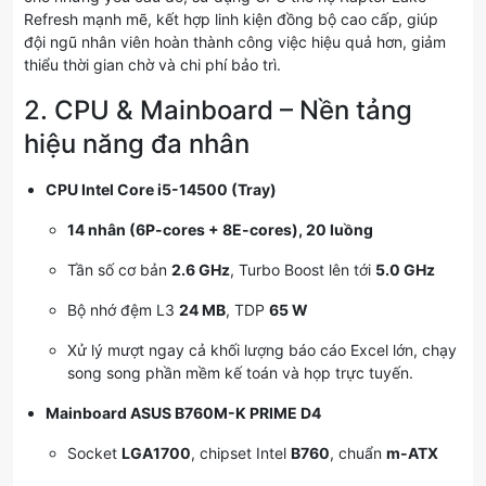
Refresh mạnh mẽ, kết hợp linh kiện đồng bộ cao cấp, giúp
đội ngũ nhân viên hoàn thành công việc hiệu quả hơn, giảm
thiểu thời gian chờ và chi phí bảo trì.
2. CPU & Mainboard – Nền tảng
hiệu năng đa nhân
CPU Intel Core i5-14500 (Tray)
14 nhân (6P-cores + 8E-cores), 20 luồng
Tần số cơ bản
2.6 GHz
, Turbo Boost lên tới
5.0 GHz
Bộ nhớ đệm L3
24 MB
, TDP
65 W
Xử lý mượt ngay cả khối lượng báo cáo Excel lớn, chạy
song song phần mềm kế toán và họp trực tuyến.
Mainboard ASUS B760M-K PRIME D4
Socket
LGA1700
, chipset Intel
B760
, chuẩn
m-ATX