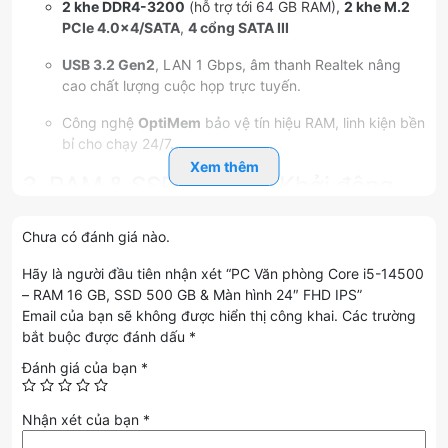
2 khe DDR4-3200
(hỗ trợ tới 64 GB RAM),
2 khe M.2
PCIe 4.0×4/SATA
,
4 cổng SATA III
USB 3.2 Gen2
, LAN 1 Gbps, âm thanh Realtek nâng
cao chất lượng cuộc họp trực tuyến.
Công nghệ
OptiMem
bảo vệ tín hiệu RAM, linh kiện bền
bỉ cho chạy 24/7.
Xem thêm
3. RAM & SSD NVMe – Khởi động
tức thì & Đa nhiệm mượt
Chưa có đánh giá nào.
RAM HIKSEMI 16 GB DDR4-3200 MHz
(1×16 GB, tản
Hãy là người đầu tiên nhận xét “PC Văn phòng Core i5-14500
nhiệt thép)
– RAM 16 GB, SSD 500 GB & Màn hình 24″ FHD IPS”
Email của bạn sẽ không được hiển thị công khai.
Các trường
Băng thông rộng, mở Chrome > 20 tab, Office, CRM và
bắt buộc được đánh dấu
*
Zoom cùng lúc không giật.
Đánh giá của bạn
*
Sẵn sàng nâng cấp lên 32 GB để phục vụ khối lượng
dữ liệu lớn.
Nhận xét của bạn
*
SSD HikSemi Wave 512 GB NVMe PCIe 3.0×4