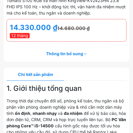
Tomato S100 RGB và màn hình KingView-KV2423HN 23.8″
FHD IPS 100 Hz – khởi động tức thì, vận hành đa nhiệm mượt
mà cho kế toán, thu ngân và doanh nghiệp.
14.330.000
₫
14.680.000
₫
12 tháng
Thông tin bổ sung
Chi tiết sản phẩm
1. Giới thiệu tổng quan
Trong thời đại chuyển đổi số, phòng kế toán, thu ngân và bộ
phận văn phòng doanh nghiệp vừa & nhỏ cần một dàn máy
tính
ổn định
,
nhanh nhạy
và
đa nhiệm
để xử lý báo cáo, hóa
đơn điện tử, CRM, CRM và họp trực tuyến liên tục. Bộ
PC Văn
phòng Core™ i5-14500
cấu hình gốc này được tối ưu hóa
cho những yêu cầu đó, sử dụng CPU thế hệ Raptor Lake