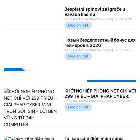
Besplatni spinovi za igrače u
Vavada kasinu
Đăng bởi
Admin 24h Computer
20-Th10-2023
Đọc chi tiết
Новый бездепозитный бонус для
геймеров в 2026
Đăng bởi
Admin 24h Computer
26-Th3-2024
Đọc chi tiết
Bài viết xem nhiều
KHỞI NGHIỆP PHÒNG NET CHỈ VỚI
299 TRIỆU – GIẢI PHÁP CYBER
MINI TRỌN GÓI, SINH LỜI BỀN
Đăng bởi
Admin 24h Computer
24-Th1-2026
VỮNG TỪ 24H COMPUTER
Đọc chi tiết
Tại sao cắm điện main sáng