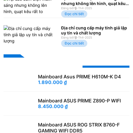
nhưng không lên hình, quạt kêu
rất to
Đăng bởi
15-Th4-2025
Đọc chi tiết
Địa chỉ cung cấp máy tính giả lập
uy tín và chất lượng
Đăng bởi
14-Th4-2025
Đọc chi tiết
Sản phẩm khuyến mãi
Mainboard Asus PRIME H610M-K D4
1.890.000
₫
Mainboard ASUS PRIME Z890-P WIFI
8.450.000
₫
Mainboard ASUS ROG STRIX B760-F
GAMING WIFI DDR5