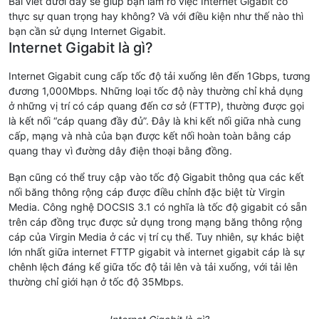
Bài viết dưới đây sẽ giúp bạn làm rõ việc Internet Gigabit có
thực sự quan trọng hay không? Và với điều kiện như thế nào thì
bạn cần sử dụng Internet Gigabit.
Internet Gigabit là gì?
Internet Gigabit cung cấp tốc độ tải xuống lên đến 1Gbps, tương
đương 1,000Mbps. Những loại tốc độ này thường chỉ khả dụng
ở những vị trí có cáp quang đến cơ sở (FTTP), thường được gọi
là kết nối “cáp quang đầy đủ”. Đây là khi kết nối giữa nhà cung
cấp, mạng và nhà của bạn được kết nối hoàn toàn bằng cáp
quang thay vì đường dây điện thoại bằng đồng.
Bạn cũng có thể truy cập vào tốc độ Gigabit thông qua các kết
nối băng thông rộng cáp được điều chỉnh đặc biệt từ Virgin
Media. Công nghệ DOCSIS 3.1 có nghĩa là tốc độ gigabit có sẵn
trên cáp đồng trục được sử dụng trong mạng băng thông rộng
cáp của Virgin Media ở các vị trí cụ thể. Tuy nhiên, sự khác biệt
lớn nhất giữa internet FTTP gigabit và internet gigabit cáp là sự
chênh lệch đáng kể giữa tốc độ tải lên và tải xuống, với tải lên
thường chỉ giới hạn ở tốc độ 35Mbps.