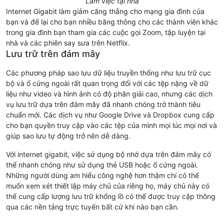
Làm việc tại nhà
Internet Gigabit làm giảm căng thẳng cho mạng gia đình của
bạn và để lại cho bạn nhiều băng thông cho các thành viên khác
trong gia đình bạn tham gia các cuộc gọi Zoom, tập luyện tại
nhà và các phiên say sưa trên Netflix.
Lưu trữ trên đám mây
Các phương pháp sao lưu dữ liệu truyền thống như lưu trữ cục
bộ và ổ cứng ngoài rất quan trọng đối với các tệp nặng về dữ
liệu như video và hình ảnh có độ phân giải cao, nhưng các dịch
vụ lưu trữ dựa trên đám mây đã nhanh chóng trở thành tiêu
chuẩn mới. Các dịch vụ như Google Drive và Dropbox cung cấp
cho bạn quyền truy cập vào các tệp của mình mọi lúc mọi nơi và
giúp sao lưu tự động trở nên dễ dàng.
Với internet gigabit, việc sử dụng bộ nhớ dựa trên đám mây có
thể nhanh chóng như sử dụng thẻ USB hoặc ổ cứng ngoài.
Những người dùng am hiểu công nghệ hơn thậm chí có thể
muốn xem xét thiết lập máy chủ của riêng họ, máy chủ này có
thể cung cấp lượng lưu trữ khổng lồ có thể được truy cập thông
qua các nền tảng trực tuyến bất cứ khi nào bạn cần.