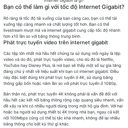
Internet Gigabit là gì?
Bạn có thể làm gì với tốc độ Internet Gigabit?
Rõ ràng là tốc độ tải xuống của bạn càng cao, bạn có thể tải
xuống tệp càng nhanh và chất lượng tốt hơn. Bạn có thể
livestream mượt mà và internet gigabit cung cấp tốc độ nhanh
hơn x10 lần so với băng thông trung bình.
Phát trực tuyến video trên internet gigabit
Các tệp lớn nhất mà hầu hết chúng ta sử dụng mỗi ngày là tệp
video và do đó, phát trực tuyến video, cho dù đó là Netflix,
YouTube hay Disney Plus, là nơi bạn sẽ thấy một số sự gia tăng
đáng chú ý nhất về hiệu suất khi bạn có internet gigabit. Điều
này đặc biệt đúng khi phát trực tuyến ở 4K, sử dụng băng
thông gấp bốn hoặc năm lần so với phát trực tuyến ở 1080p.
Bản thân nó, phát trực tuyến 4K không phải là vấn đề đối với
hầu hết các kết nối băng thông rộng cáp quang siêu nhanh, vấn
đề xảy ra khi có nhiều người dùng trong một hộ gia đình. Với hai
hoặc ba người sử dụng thiết bị 4K trong nhà bạn, ngay cả kết
nối 100Mbps cũng có thể bị tắc khá nhanh, không để lại nhiều
băng thông cho bất kỳ thứ gì khác.