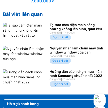
7.890.000
₫
Bài viết liên quan
Tại sao cắm điện main sáng
nhưng không lên hình, quạt kêu
rất to
Đăng bởi
15-Th4-2025
Đọc chi tiết
Nguyên nhân làm chậm máy tính
window window của bạn
Đăng bởi
15-Th4-2025
Đọc chi tiết
Hướng dẫn cách chọn mua màn
hình Samsung chuẩn nhất 2022
Đăng bởi
15-Th4-2025
Đọc chi tiết
Hỗ trợ khách hàng