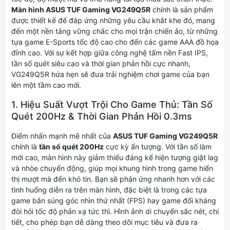
Màn hình ASUS TUF Gaming VG249Q5R
chính là sản phẩm
được thiết kế để đáp ứng những yêu cầu khắt khe đó, mang
đến một nền tảng vững chắc cho mọi trận chiến ảo, từ những
tựa game E-Sports tốc độ cao cho đến các game AAA đồ họa
đỉnh cao. Với sự kết hợp giữa công nghệ tấm nền Fast IPS,
tần số quét siêu cao và thời gian phản hồi cực nhanh,
VG249Q5R hứa hẹn sẽ đưa trải nghiệm chơi game của bạn
lên một tầm cao mới.
1. Hiệu Suất Vượt Trội Cho Game Thủ: Tần Số
Quét 200Hz & Thời Gian Phản Hồi 0.3ms
Điểm nhấn mạnh mẽ nhất của
ASUS TUF Gaming VG249Q5R
chính là
tần số quét 200Hz
cực kỳ ấn tượng. Với tần số làm
mới cao, màn hình này giảm thiểu đáng kể hiện tượng giật lag
và nhòe chuyển động, giúp mọi khung hình trong game hiển
thị mượt mà đến khó tin. Bạn sẽ phản ứng nhanh hơn với các
tình huống diễn ra trên màn hình, đặc biệt là trong các tựa
game bắn súng góc nhìn thứ nhất (FPS) hay game đối kháng
đòi hỏi tốc độ phản xạ tức thì. Hình ảnh di chuyển sắc nét, chi
tiết, cho phép bạn dễ dàng theo dõi mục tiêu và đưa ra