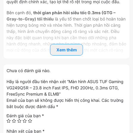
quyết định chính xác, tạo lợi thế rõ rệt trong mọi cuộc đấu.
Bên cạnh đó,
thời gian phản hồi siêu tốc 0.3ms (GTG –
Gray-to-Gray) tối thiểu
là yếu tố then chốt loại bỏ hoàn toàn
hiện tượng bóng mờ và nhòe hình. Thời gian phản hồi càng
thấp, hình ảnh chuyển động càng rõ ràng và sắc nét. Điều
này đặc biệt quan trọng khi bạn cần theo dõi những pha
hành động nhanh, những pha lia súng chớp nhoáng, đảm bảo
Xem thêm
mọi cử động của đối thủ đều được hiển thị một cách rõ ràng
nhất, giúp bạn không bỏ lỡ bất kỳ khoảnh khắc nào. Sự kết
hợp giữa 200Hz và 0.3ms biến VG249Q5R trở thành một vũ
khí đáng gờm cho game thủ chuyên nghiệp.
Chưa có đánh giá nào.
2. Chất Lượng Hình Ảnh Tuyệt Hảo: Tấm Nền
Hãy là người đầu tiên nhận xét “Màn hình ASUS TUF Gaming
Fast IPS & Độ Phủ Màu 100% sRGB
VG249Q5R – 23.8 inch Fast IPS, FHD 200Hz, 0.3ms GTG,
FreeSync Premium & ELMB”
ASUS TUF Gaming VG249Q5R
được trang bị
tấm nền Fast
Email của bạn sẽ không được hiển thị công khai.
Các trường
IPS 23.8 inch
với độ phân giải
Full HD (1920×1080)
. Tấm
bắt buộc được đánh dấu
*
nền Fast IPS là công nghệ tiên tiến, kết hợp ưu điểm của IPS
Đánh giá của bạn
*
truyền thống (góc nhìn rộng, màu sắc chuẩn xác) với tốc độ
phản hồi cực nhanh, vốn thường thấy ở các tấm nền TN. Nhờ
vậy, bạn sẽ có được hình ảnh sống động, màu sắc chân thực
Nhận xét của bạn
*