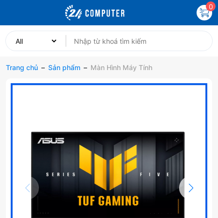
0
Trang chủ
–
Sản phẩm
–
Màn Hình Máy Tính