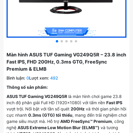
Màn hình ASUS TUF Gaming VG249Q5R – 23.8 inch
Fast IPS, FHD 200Hz, 0.3ms GTG, FreeSync
Premium & ELMB
Bình luận:
0
Lượt xem:
492
Thông số sản phẩm:
ASUS TUF Gaming VG249Q5R
là màn hình chơi game 23.8
inch độ phân giải Full HD (1920×1080) với tấm nền
Fast IPS
vượt trội. Nổi bật với tần số quét
200Hz
và thời gian phản hồi
cực nhanh
0.3ms (GTG) tối thiểu
, mang đến trải nghiệm chơi
game siêu mượt mà. Hỗ trợ
AMD FreeSync™ Premium
, công
nghệ
ASUS Extreme Low Motion Blur (ELMB™)
và tương