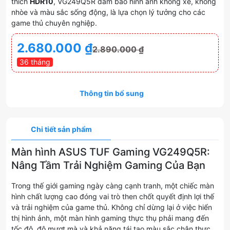
thích
HDR10
, VG249Q5R đảm bảo hình ảnh không xé, không
nhòe và màu sắc sống động, là lựa chọn lý tưởng cho các
game thủ chuyên nghiệp.
2.680.000
₫
2.890.000
₫
36 tháng
Thông tin bổ sung
Chi tiết sản phẩm
Màn hình ASUS TUF Gaming VG249Q5R:
Nâng Tầm Trải Nghiệm Gaming Của Bạn
Trong thế giới gaming ngày càng cạnh tranh, một chiếc màn
hình chất lượng cao đóng vai trò then chốt quyết định lợi thế
và trải nghiệm của game thủ. Không chỉ dừng lại ở việc hiển
thị hình ảnh, một màn hình gaming thực thụ phải mang đến
tốc độ, độ mượt mà và khả năng tái tạo màu sắc chân thực.