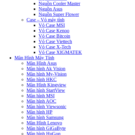
Nguồn Cooler Master
Nguồn Asus
Nguồn Super Flower
Case – Vỏ máy tính
Vỏ Case MSI
Vỏ Case Kenoo
Vỏ Case Bitcoin
Vỏ Case Viettech
Vỏ Case X-Tech
Vỏ Case XIGMATEK
Màn Hình Máy Tính
Màn Hình Asus
Màn hình Ak Vision
Màn hình My-Vision
Màn hình HKC
Màn Hình Kingview
Màn hình StartView
Màn hình MSI
Màn hình AOC
Màn hình Viewsonic
Màn hình HP
Màn hình Samsung
Màn Hình Lenovo
Màn hình GiGaByte
Màn hình HuGon