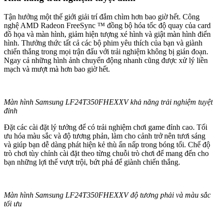
Tận hưởng một thế giới giải trí đắm chìm hơn bao giờ hết. Công
nghệ AMD Radeon FreeSync ™ đồng bộ hóa tốc độ quay của card
đồ họa và màn hình, giảm hiện tượng xé hình và giật màn hình điển
hình. Thưởng thức tất cả các bộ phim yêu thích của bạn và giành
chiến thắng trong mọi trận đấu với trải nghiệm không bị gián đoạn.
Ngay cả những hình ảnh chuyển động nhanh cũng được xử lý liền
mạch và mượt mà hơn bao giờ hết.
Màn hình Samsung LF24T350FHEXXV khả năng trải nghiệm tuyệt
đỉnh
Đặt các cài đặt lý tưởng để có trải nghiệm chơi game đỉnh cao. Tối
ưu hóa màu sắc và độ tương phản, làm cho cảnh trở nên tươi sáng
và giúp bạn dễ dàng phát hiện kẻ thù ẩn nấp trong bóng tối. Chế độ
trò chơi tùy chỉnh cài đặt theo từng chuỗi trò chơi để mang đến cho
bạn những lợi thế vượt trội, bứt phá để giành chiến thắng.
Màn hình Samsung LF24T350FHEXXV độ tương phải và màu sắc
tối ưu