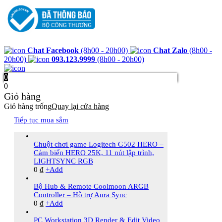
Chat Facebook
(8h00 - 20h00)
Chat Zalo
(8h00 -
20h00)
093.123.9999
(8h00 - 20h00)
0
0
Giỏ hàng
Giỏ hàng trống
Quay lại cửa hàng
Tiếp tục mua sắm
Chuột chơi game Logitech G502 HERO –
Cảm biến HERO 25K, 11 nút lập trình,
LIGHTSYNC RGB
0
₫
+
Add
Bộ Hub & Remote Coolmoon ARGB
Controller – Hỗ trợ Aura Sync
0
₫
+
Add
PC Workstation 3D Render & Edit Video