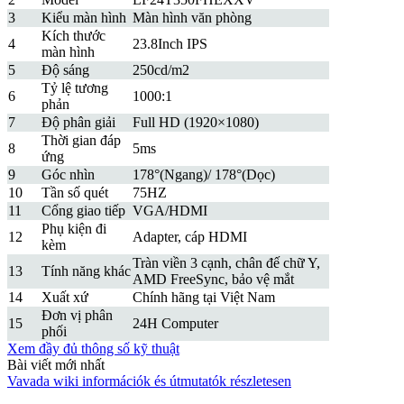
3
Kiểu màn hình
Màn hình văn phòng
Kích thước
4
23.8Inch IPS
màn hình
5
Độ sáng
250cd/m2
Tỷ lệ tương
6
1000:1
phản
7
Độ phân giải
Full HD (1920×1080)
Thời gian đáp
8
5ms
ứng
9
Góc nhìn
178°(Ngang)/ 178°(Dọc)
10
Tần số quét
75HZ
11
Cổng giao tiếp
VGA/HDMI
Phụ kiện đi
12
Adapter, cáp HDMI
kèm
Tràn viền 3 cạnh, chân đế chữ Y,
13
Tính năng khác
AMD FreeSync, bảo vệ mắt
14
Xuất xứ
Chính hãng tại Việt Nam
Đơn vị phân
15
24H Computer
phối
Xem đầy đủ thông số kỹ thuật
Bài viết mới nhất
Vavada wiki információk és útmutatók részletesen