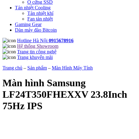
Ổ cứng SSD
Tản nhiệt Cooling
Tản nhiệt khí
Fan tản nhiệt
Gaming Gear
Dàn máy đào Bitcoin
Hotline Hà Nội
0915678916
Hệ thống Showroom
Trang tin công nghệ
Trang khuyến mãi
Trang chủ
–
Sản phẩm
–
Màn Hình Máy Tính
Màn hình Samsung
LF24T350FHEXXV 23.8Inch
75Hz IPS