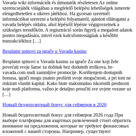
Vavada wiki információk és útmutatók részletesen Az online
szerencsejáték világában a megfelelő belépési lehetőségek ismerete
elengedhetetlen a sikeres játékhoz. Ha gyorsan szeretnél
információkat szerezni a belépési folyamatról, ajánlott ellátogatni a
vavada belépés oldalra, ahol lépésről lépésre végigvezetnek a
szükséges teendőkön. A regisztráció során figyelj a megadott adatok
pontos megadására, mivel ezek kulcsfontosságúak a későbbi
tranzakciókhoz […]
Besplatni spinovi za igrače u Vavada kasinu
Besplatni spinovi u Vavada kasinu za igrače Za one koji žele
povećati svoje šanse za dobitak bez dodatnih troškova, hr-
vavada.com nudi zanimljive promocije. Korištenjem dostupnih
bonusa, igrači mogu znatno proširiti svoje mogućnosti, a pri tom ne
riskirati vlastiti kapital. Kako biste maksimalno iskoristili prednosti
koje nudi platforma, važno je detaljno proučiti sve uvjete vezane uz
[…]
Новый бездепозитный бонус для геймеров в 2026
Новый бездепозитный бонус для геймеров 2026 года При
выборе платформы для азартных развлечений стоит обратить
внимание на предложения, которые не требуют финансовых
вложений с вашей стороны. Например, существуют