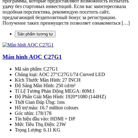
программы, которые предоставляют возможность испытать
удачу без стартовых инвестиций. Если вас заинтересовала
подобная перспектива, рекомендую посетить сайт,
предлагающий бездепозитный бонус за регистрацию.
Получение таких преимуществ позволяет ознакомиться […]
Sản phẩm tương tự
Màn hình AOC C27G1
Mã sản phẩm: C27G1
Chủng loại: AOC 27″C27G1/74 Curved LED
Kích Thước Màn Hình: 27 INCH
Độ Sáng Màn Hình: 250 cd/m²
Tỉ Lệ Tương Phản Động MEGA: 80M:1
Độ Phân Giải Màn Hình: 1920*1080 (144HZ)
Thời Gian Đáp Ứng: 1ms
Hỗ trợ màu: 16.7 million colours
Góc nhìn: 178/178
Tín hiệu đầu vào: HDMI + DP
Mức Tiêu Thụ̣ Điện: 23W
Trọng Lượng: 6.11 KG