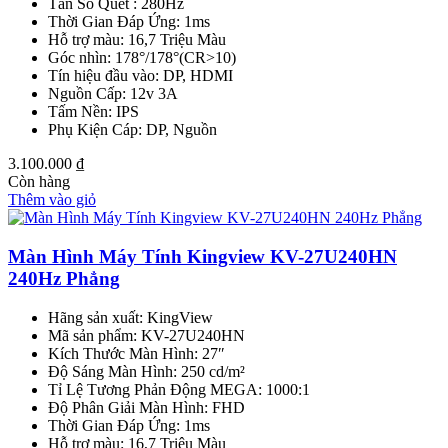
Tần Số Quét : 280Hz
Thời Gian Đáp Ứng: 1ms
Hỗ trợ màu: 16,7 Triệu Màu
Góc nhìn: 178°/178°(CR>10)
Tín hiệu đầu vào: DP, HDMI
Nguồn Cấp: 12v 3A
Tấm Nền: IPS
Phụ Kiện Cáp: DP, Nguồn
3.100.000
₫
Còn hàng
Thêm vào giỏ
Màn Hình Máy Tính Kingview KV-27U240HN
240Hz Phẳng
Hãng sản xuất: KingView
Mã sản phẩm: KV-27U240HN
Kích Thước Màn Hình: 27″
Độ Sáng Màn Hình: 250 cd/m²
Tỉ Lệ Tương Phản Động MEGA: 1000:1
Độ Phân Giải Màn Hình: FHD
Thời Gian Đáp Ứng: 1ms
Hỗ trợ màu: 16,7 Triệu Màu