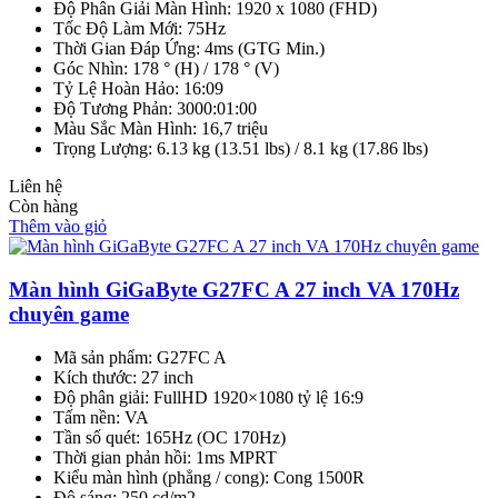
Độ Phân Giải Màn Hình: 1920 x 1080 (FHD)
Tốc Độ Làm Mới: 75Hz
Thời Gian Đáp Ứng: 4ms (GTG Min.)
Góc Nhìn: 178 ° (H) / 178 ° (V)
Tỷ Lệ Hoàn Hảo: 16:09
Độ Tương Phản: 3000:01:00
Màu Sắc Màn Hình: 16,7 triệu
Trọng Lượng: 6.13 kg (13.51 lbs) / 8.1 kg (17.86 lbs)
Liên hệ
Còn hàng
Thêm vào giỏ
Màn hình GiGaByte G27FC A 27 inch VA 170Hz
chuyên game
Mã sản phẩm: G27FC A
Kích thước: 27 inch
Độ phân giải: FullHD 1920×1080 tỷ lệ 16:9
Tấm nền: VA
Tần số quét: 165Hz (OC 170Hz)
Thời gian phản hồi: 1ms MPRT
Kiểu màn hình (phẳng / cong): Cong 1500R
Độ sáng: 250 cd/m2