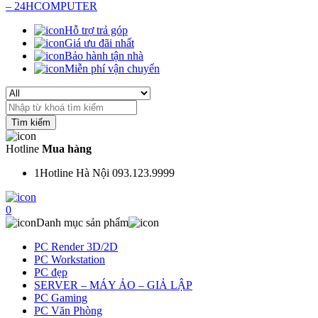
Hỗ trợ trả góp
Giá ưu đãi nhất
Bảo hành tận nhà
Miễn phí vận chuyển
Search
for:
Hotline
Mua hàng
1
Hotline Hà Nội 093.123.9999
0
Danh mục sản phẩm
PC Render 3D/2D
PC Workstation
PC đẹp
SERVER – MÁY ẢO – GIẢ LẬP
PC Gaming
PC Văn Phòng