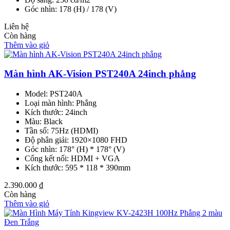
Góc nhìn: 178 (H) / 178 (V)
Liên hệ
Còn hàng
Thêm vào giỏ
Màn hình AK-Vision PST240A 24inch phẳng
Model: PST240A
Loại màn hình: Phẳng
Kích thước: 24inch
Màu: Black
Tần số: 75Hz (HDMI)
Độ phân giải: 1920×1080 FHD
Góc nhìn: 178° (H) * 178° (V)
Cổng kết nối: HDMI + VGA
Kích thước: 595 * 118 * 390mm
2.390.000
₫
Còn hàng
Thêm vào giỏ