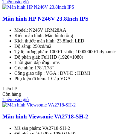
Thêm vào giỏ
Màn hình HP N246V 23.8Inch IPS
Model: N246V 1RM28AA
Kiểu màn hình: Màn hình rộng
Kích thước màn hình: 23.8Inch LED
Độ sáng: 250cd/m2
Tỷ lệ tương phản: 1000:1 static; 10000000:1 dynamic
Độ phân giải: Full HD (1920×1080)
Thời gian đáp ứng: 5ms
Góc nhìn: 178°/178°
Cổng giao tiếp : VGA ; DVI-D ; HDMI
Phụ kiện đi kèm: 1 Cáp VGA
Liên hệ
Còn hàng
Thêm vào giỏ
Màn hình Viewsonic VA2718-SH-2
Mã sản phẩm: VA2718-SH-2
Độ phân giải: 920 x 1080 (16:9)