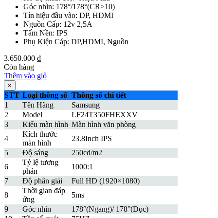
Góc nhìn: 178°/178°(CR>10)
Tín hiệu đầu vào: DP, HDMI
Nguồn Cấp: 12v 2,5A
Tấm Nền: IPS
Phụ Kiện Cáp: DP,HDMI, Nguồn
3.650.000
₫
Còn hàng
Thêm vào giỏ
×
STT
Loại thông số
Thông số chi tiết
1
Tên Hãng
Samsung
2
Model
LF24T350FHEXXV
3
Kiểu màn hình
Màn hình văn phòng
Kích thước
4
23.8Inch IPS
màn hình
5
Độ sáng
250cd/m2
Tỷ lệ tương
6
1000:1
phản
7
Độ phân giải
Full HD (1920×1080)
Thời gian đáp
8
5ms
ứng
9
Góc nhìn
178°(Ngang)/ 178°(Dọc)