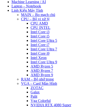
Machine Learning / AI
Laptop – Notebook
Linh Kiện Máy Tính
MAIN – Bo mạch chủ
CPU – Bộ vi xử lý
CPU AMD
CPU INTEL
Intel Core i3
Intel Core i5
Intel Core Ultra 5
Intel Core i7
Intel Core Ultra 7
Intel Core i9
Intel Xeon
Intel Core Ultra 9
AMD Ryzen 5
AMD Ryzen 7
AMD Ryzen 9
RAM – Bộ nhớ trong
VGA – Card Màn Hình
ZOTAC
Galax
Palit
Vga Colorful
NVIDIA RTX 4080 Super