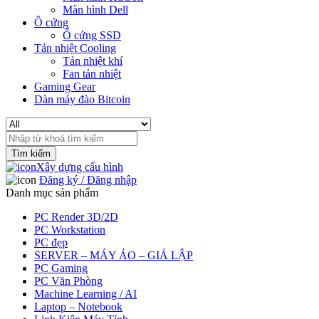
Màn hình Dell
Ô cứng
Ổ cứng SSD
Tản nhiệt Cooling
Tản nhiệt khí
Fan tản nhiệt
Gaming Gear
Dàn máy đào Bitcoin
Search
for:
Xây dựng cấu hình
Đăng ký / Đăng nhập
Danh mục sản phẩm
PC Render 3D/2D
PC Workstation
PC đẹp
SERVER – MÁY ẢO – GIẢ LẬP
PC Gaming
PC Văn Phòng
Machine Learning / AI
Laptop – Notebook