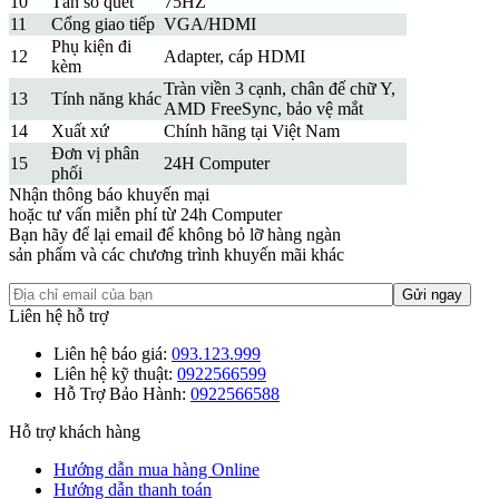
10
Tần số quét
75HZ
11
Cổng giao tiếp
VGA/HDMI
Phụ kiện đi
12
Adapter, cáp HDMI
kèm
Tràn viền 3 cạnh, chân đế chữ Y,
13
Tính năng khác
AMD FreeSync, bảo vệ mắt
14
Xuất xứ
Chính hãng tại Việt Nam
Đơn vị phân
15
24H Computer
phối
Nhận thông báo khuyến mại
hoặc tư vấn miễn phí từ 24h Computer
Bạn hãy để lại email để không bỏ lỡ hàng ngàn
sản phẩm và các chương trình khuyến mãi khác
Liên hệ hỗ trợ
Liên hệ báo giá:
093.123.999
Liên hệ kỹ thuật:
0922566599
Hỗ Trợ Bảo Hành:
0922566588
Hỗ trợ khách hàng
Hướng dẫn mua hàng Online
Hướng dẫn thanh toán