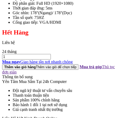
Độ phân giải: Full HD (1920×1080)
Thời gian đáp ứng: 5ms
Góc nhìn: 178°(Ngang)/ 178°(Dọc)
Tần số quét: 75HZ
Cổng giao tiếp: VGA/HDMI
Hết Hàng
Liên hệ
24 tháng
Màn
hình
Mua ngay
Giao hàng tận nơi nhanh chóng
Samsung
Mua trả góp
Thủ tục
Thêm vào giỏ hàng
Thêm vào giỏ để chọn tiếp
LF24T350FHEXXV
đơn giản
23.8Inch
Thông tin bổ sung
75Hz
Yên Tâm Mua Sắm Tại 24h Computer
IPS
số
Đội ngũ kỹ thuật tư vấn chuyên sâu
lượng
Thanh toán thuận tiện
Sản phẩm 100% chính hãng
Bảo hành 1 đổi 1 tại nơi sử dụng
Giá cạnh tranh nhất thị trường