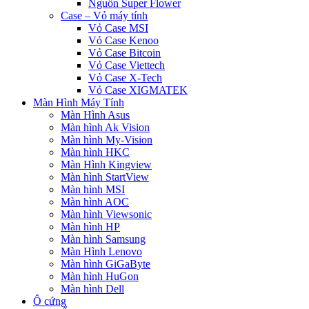
Nguồn Super Flower
Case – Vỏ máy tính
Vỏ Case MSI
Vỏ Case Kenoo
Vỏ Case Bitcoin
Vỏ Case Viettech
Vỏ Case X-Tech
Vỏ Case XIGMATEK
Màn Hình Máy Tính
Màn Hình Asus
Màn hình Ak Vision
Màn hình My-Vision
Màn hình HKC
Màn Hình Kingview
Màn hình StartView
Màn hình MSI
Màn hình AOC
Màn hình Viewsonic
Màn hình HP
Màn hình Samsung
Màn Hình Lenovo
Màn hình GiGaByte
Màn hình HuGon
Màn hình Dell
Ô cứng