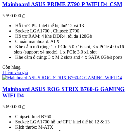
Mainboard ASUS PRIME Z790-P WIFI D4-CSM
5.590.000
₫
Hỗ trợ CPU Intel thế hệ thứ 12 và 13
Socket: LGA1700 , Chipset: Z790
Hỗ trợ RAM: 4 khe DDR4, tối đa 128Gb
Chuẩn mainboard: ATX
Khe cắm mở rộng: 1 x PCIe 5.0 x16 slot, 3 x PCIe 4.0 x16
slots (support x4 mode), 1 x PCIe 3.0 x1 slot
Khe cắm ổ cứng: 3 x M.2 slots and 4 x SATA 6Gb/s ports
Còn hàng
Thêm vào giỏ
Mainboard ASUS ROG STRIX B760-G GAMING
WIFI D4
5.690.000
₫
Chipset: Intel B760
Socket: LGA1700 hỗ trợ CPU intel thế hệ 12 & 13
Kích thước: M-ATX