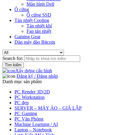
Màn hình Dell
Ô cứng
Ổ cứng SSD
Tản nhiệt Cooling
Tản nhiệt khí
Fan tản nhiệt
Gaming Gear
Dàn máy đào Bitcoin
Search for:
Xây dựng cấu hình
Đăng ký / Đăng nhập
Danh mục sản phẩm
PC Render 3D/2D
PC Workstation
PC đẹp
SERVER – MÁY ẢO – GIẢ LẬP
PC Gaming
PC Văn Phòng
Machine Learning / AI
Laptop – Notebook