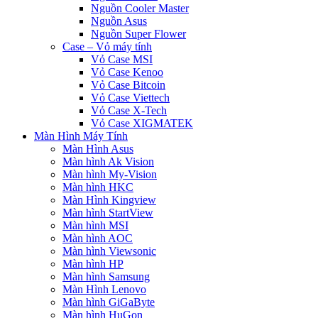
Nguồn Cooler Master
Nguồn Asus
Nguồn Super Flower
Case – Vỏ máy tính
Vỏ Case MSI
Vỏ Case Kenoo
Vỏ Case Bitcoin
Vỏ Case Viettech
Vỏ Case X-Tech
Vỏ Case XIGMATEK
Màn Hình Máy Tính
Màn Hình Asus
Màn hình Ak Vision
Màn hình My-Vision
Màn hình HKC
Màn Hình Kingview
Màn hình StartView
Màn hình MSI
Màn hình AOC
Màn hình Viewsonic
Màn hình HP
Màn hình Samsung
Màn Hình Lenovo
Màn hình GiGaByte
Màn hình HuGon