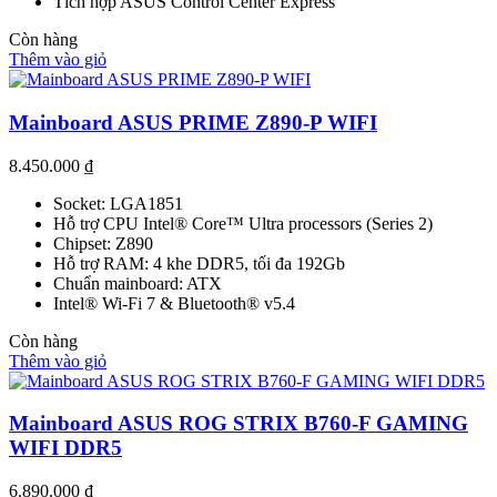
Tích hợp ASUS Control Center Express
Còn hàng
Thêm vào giỏ
Mainboard ASUS PRIME Z890-P WIFI
8.450.000
₫
Socket: LGA1851
Hỗ trợ CPU Intel® Core™ Ultra processors (Series 2)
Chipset: Z890
Hỗ trợ RAM: 4 khe DDR5, tối đa 192Gb
Chuẩn mainboard: ATX
Intel® Wi-Fi 7 & Bluetooth® v5.4
Còn hàng
Thêm vào giỏ
Mainboard ASUS ROG STRIX B760-F GAMING
WIFI DDR5
6.890.000
₫