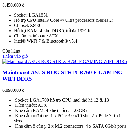
8.450.000
₫
Socket: LGA1851
Hỗ trợ CPU Intel® Core™ Ultra processors (Series 2)
Chipset: Z890
Hỗ trợ RAM: 4 khe DDR5, tối đa 192Gb
Chuẩn mainboard: ATX
Intel® Wi-Fi 7 & Bluetooth® v5.4
Còn hàng
Thêm vào giỏ
Mainboard ASUS ROG STRIX B760-F GAMING
WIFI DDR5
6.890.000
₫
Socket: LGA1700 hỗ trợ CPU intel thế hệ 12 & 13
Kích thước: ATX
Khe cắm RAM: 4 khe (Tối đa 128GB)
Khe cắm mở rộng: 1 x PCIe 3.0 x16 slot, 2 x PCIe 3.0 x1
slots
Khe cắm ổ cứng: 2 x M.2 connectors, 4 x SATA 6Gb/s ports