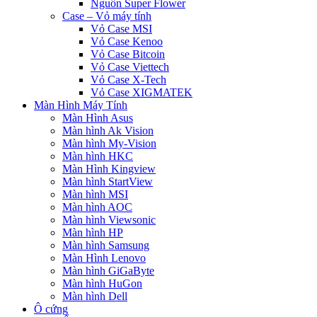
Nguồn Super Flower
Case – Vỏ máy tính
Vỏ Case MSI
Vỏ Case Kenoo
Vỏ Case Bitcoin
Vỏ Case Viettech
Vỏ Case X-Tech
Vỏ Case XIGMATEK
Màn Hình Máy Tính
Màn Hình Asus
Màn hình Ak Vision
Màn hình My-Vision
Màn hình HKC
Màn Hình Kingview
Màn hình StartView
Màn hình MSI
Màn hình AOC
Màn hình Viewsonic
Màn hình HP
Màn hình Samsung
Màn Hình Lenovo
Màn hình GiGaByte
Màn hình HuGon
Màn hình Dell
Ô cứng