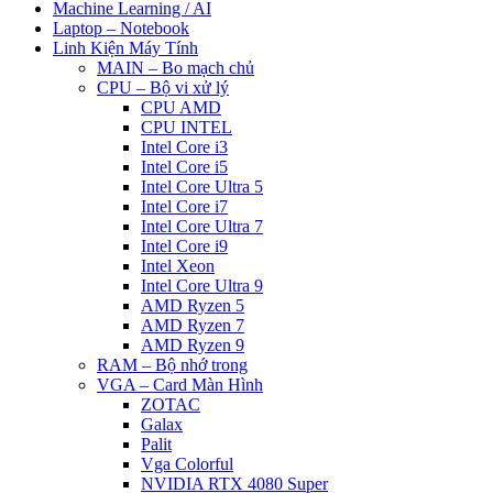
Machine Learning / AI
Laptop – Notebook
Linh Kiện Máy Tính
MAIN – Bo mạch chủ
CPU – Bộ vi xử lý
CPU AMD
CPU INTEL
Intel Core i3
Intel Core i5
Intel Core Ultra 5
Intel Core i7
Intel Core Ultra 7
Intel Core i9
Intel Xeon
Intel Core Ultra 9
AMD Ryzen 5
AMD Ryzen 7
AMD Ryzen 9
RAM – Bộ nhớ trong
VGA – Card Màn Hình
ZOTAC
Galax
Palit
Vga Colorful
NVIDIA RTX 4080 Super