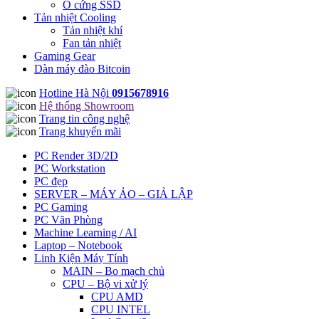
Ổ cứng SSD
Tản nhiệt Cooling
Tản nhiệt khí
Fan tản nhiệt
Gaming Gear
Dàn máy đào Bitcoin
Hotline Hà Nội
0915678916
Hệ thống Showroom
Trang tin công nghệ
Trang khuyến mãi
PC Render 3D/2D
PC Workstation
PC đẹp
SERVER – MÁY ẢO – GIẢ LẬP
PC Gaming
PC Văn Phòng
Machine Learning / AI
Laptop – Notebook
Linh Kiện Máy Tính
MAIN – Bo mạch chủ
CPU – Bộ vi xử lý
CPU AMD
CPU INTEL