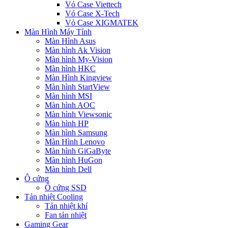
Vỏ Case Viettech
Vỏ Case X-Tech
Vỏ Case XIGMATEK
Màn Hình Máy Tính
Màn Hình Asus
Màn hình Ak Vision
Màn hình My-Vision
Màn hình HKC
Màn Hình Kingview
Màn hình StartView
Màn hình MSI
Màn hình AOC
Màn hình Viewsonic
Màn hình HP
Màn hình Samsung
Màn Hình Lenovo
Màn hình GiGaByte
Màn hình HuGon
Màn hình Dell
Ô cứng
Ổ cứng SSD
Tản nhiệt Cooling
Tản nhiệt khí
Fan tản nhiệt
Gaming Gear