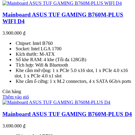
Mainboard ASUS TUF GAMING B760M-PLUS
WIFI D4
3.900.000
₫
Chipset: Intel B760
Socket: Intel LGA 1700
Kích thước: M-ATX
Số khe RAM: 4 khe (Tối đa 128GB)
Tích hợp: Wifi & Bluetooth
Khe cắm mở rộng: 1 x PCIe 5.0 x16 slot, 1 x PCIe 4.0 x16
slot, 1 x PCIe 4.0 x1 slot
Khe cắm ổ cứng: 1 x M.2 connectors, 4 x SATA 6Gb/s ports
Còn hàng
Thêm vào giỏ
Mainboard ASUS TUF GAMING B760M-PLUS D4
3.690.000
₫