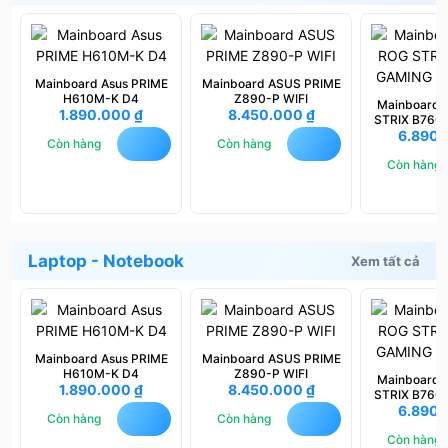
Mainboard Asus PRIME
Mainboard ASUS PRIME
H610M-K D4
Z890-P WIFI
Mainboard
1.890.000
₫
8.450.000
₫
STRIX B760
6.890
WIFI 
Còn hàng
Còn hàng
Còn hàng
Laptop - Notebook
Xem tất cả
Mainboard Asus PRIME
Mainboard ASUS PRIME
H610M-K D4
Z890-P WIFI
Mainboard
1.890.000
₫
8.450.000
₫
STRIX B760
6.890
WIFI 
Còn hàng
Còn hàng
Còn hàng