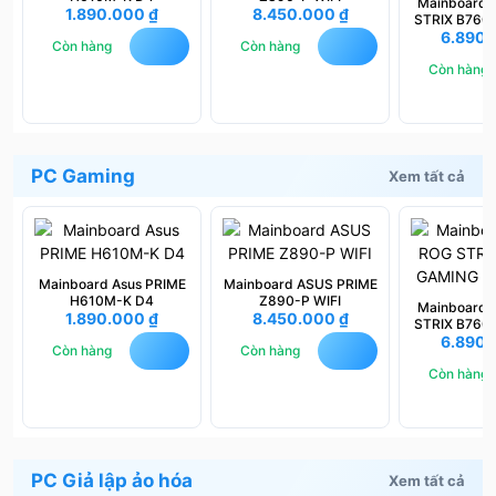
Mainboard
1.890.000
₫
8.450.000
₫
STRIX B760
6.890
WIFI 
Còn hàng
Còn hàng
Còn hàng
PC Gaming
Xem tất cả
Mainboard Asus PRIME
Mainboard ASUS PRIME
H610M-K D4
Z890-P WIFI
Mainboard
1.890.000
₫
8.450.000
₫
STRIX B760
6.890
WIFI 
Còn hàng
Còn hàng
Còn hàng
PC Giả lập ảo hóa
Xem tất cả