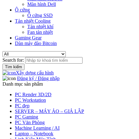
Màn hình Dell
Ô cứng
Ổ cứng SSD
Tản nhiệt Cooling
Tản nhiệt khí
Fan tản nhiệt
Gaming Gear
Dàn máy đào Bitcoin
Search for:
Xây dựng cấu hình
Đăng ký / Đăng nhập
Danh mục sản phẩm
PC Render 3D/2D
PC Workstation
PC đẹp
SERVER – MÁY ẢO – GIẢ LẬP
PC Gaming
PC Văn Phòng
Machine Learning / AI
Laptop – Notebook