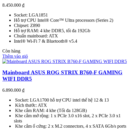
8.450.000
₫
Socket: LGA1851
Hỗ trợ CPU Intel® Core™ Ultra processors (Series 2)
Chipset: Z890
Hỗ trợ RAM: 4 khe DDR5, tối đa 192Gb
Chuẩn mainboard: ATX
Intel® Wi-Fi 7 & Bluetooth® v5.4
Còn hàng
Thêm vào giỏ
Mainboard ASUS ROG STRIX B760-F GAMING
WIFI DDR5
6.890.000
₫
Socket: LGA1700 hỗ trợ CPU intel thế hệ 12 & 13
Kích thước: ATX
Khe cắm RAM: 4 khe (Tối đa 128GB)
Khe cắm mở rộng: 1 x PCIe 3.0 x16 slot, 2 x PCIe 3.0 x1
slots
Khe cắm ổ cứng: 2 x M.2 connectors, 4 x SATA 6Gb/s ports