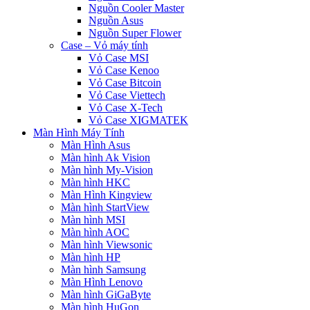
Nguồn Cooler Master
Nguồn Asus
Nguồn Super Flower
Case – Vỏ máy tính
Vỏ Case MSI
Vỏ Case Kenoo
Vỏ Case Bitcoin
Vỏ Case Viettech
Vỏ Case X-Tech
Vỏ Case XIGMATEK
Màn Hình Máy Tính
Màn Hình Asus
Màn hình Ak Vision
Màn hình My-Vision
Màn hình HKC
Màn Hình Kingview
Màn hình StartView
Màn hình MSI
Màn hình AOC
Màn hình Viewsonic
Màn hình HP
Màn hình Samsung
Màn Hình Lenovo
Màn hình GiGaByte
Màn hình HuGon