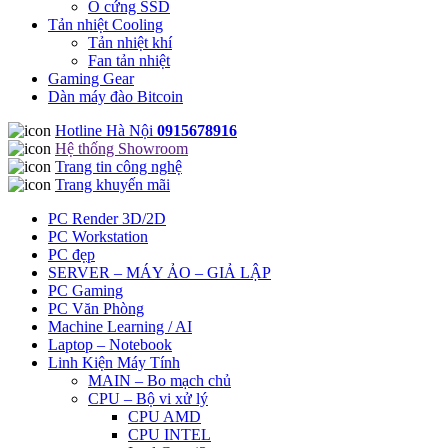
Ổ cứng SSD
Tản nhiệt Cooling
Tản nhiệt khí
Fan tản nhiệt
Gaming Gear
Dàn máy đào Bitcoin
Hotline Hà Nội
0915678916
Hệ thống Showroom
Trang tin công nghệ
Trang khuyến mãi
PC Render 3D/2D
PC Workstation
PC đẹp
SERVER – MÁY ẢO – GIẢ LẬP
PC Gaming
PC Văn Phòng
Machine Learning / AI
Laptop – Notebook
Linh Kiện Máy Tính
MAIN – Bo mạch chủ
CPU – Bộ vi xử lý
CPU AMD
CPU INTEL