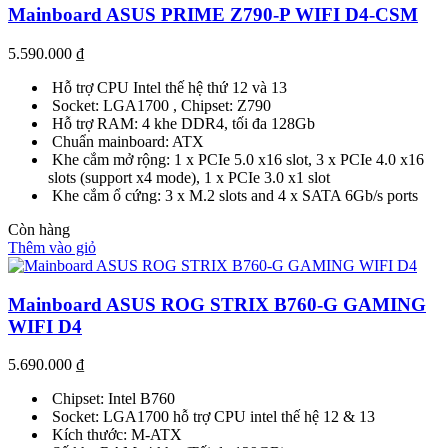
Mainboard ASUS PRIME Z790-P WIFI D4-CSM
5.590.000
₫
Hỗ trợ CPU Intel thế hệ thứ 12 và 13
Socket: LGA1700 , Chipset: Z790
Hỗ trợ RAM: 4 khe DDR4, tối đa 128Gb
Chuẩn mainboard: ATX
Khe cắm mở rộng: 1 x PCIe 5.0 x16 slot, 3 x PCIe 4.0 x16
slots (support x4 mode), 1 x PCIe 3.0 x1 slot
Khe cắm ổ cứng: 3 x M.2 slots and 4 x SATA 6Gb/s ports
Còn hàng
Thêm vào giỏ
Mainboard ASUS ROG STRIX B760-G GAMING
WIFI D4
5.690.000
₫
Chipset: Intel B760
Socket: LGA1700 hỗ trợ CPU intel thế hệ 12 & 13
Kích thước: M-ATX