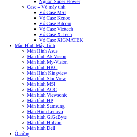
Nguồn Super Flower
Case – Vỏ máy tính
Vỏ Case MSI
Vỏ Case Kenoo
Vỏ Case Bitcoin
Vỏ Case Viettech
Vỏ Case X-Tech
Vỏ Case XIGMATEK
Màn Hình Máy Tính
Màn Hình Asus
Màn hình Ak Vision
Màn hình My-Vision
Màn hình HKC
Màn Hình Kingview
Màn hình StartView
Màn hình MSI
Màn hình AOC
Màn hình Viewsonic
Màn hình HP
Màn hình Samsung
Màn Hình Lenovo
Màn hình GiGaByte
Màn hình HuGon
Màn hình Dell
Ô cứng