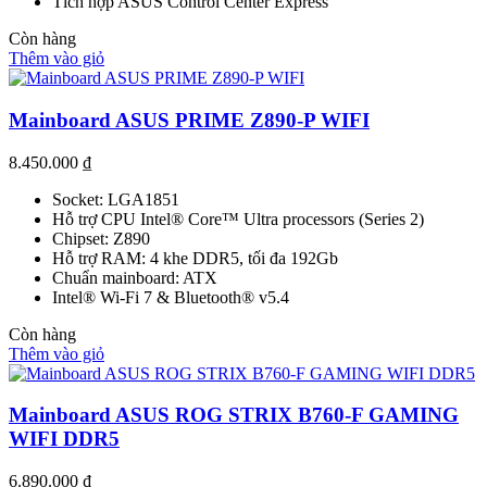
Tích hợp ASUS Control Center Express
Còn hàng
Thêm vào giỏ
Mainboard ASUS PRIME Z890-P WIFI
8.450.000
₫
Socket: LGA1851
Hỗ trợ CPU Intel® Core™ Ultra processors (Series 2)
Chipset: Z890
Hỗ trợ RAM: 4 khe DDR5, tối đa 192Gb
Chuẩn mainboard: ATX
Intel® Wi-Fi 7 & Bluetooth® v5.4
Còn hàng
Thêm vào giỏ
Mainboard ASUS ROG STRIX B760-F GAMING
WIFI DDR5
6.890.000
₫