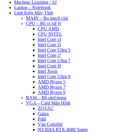
Machine Learning / AI
Laptop – Notebook
Linh Kiện Máy Tính
MAIN – Bo mạch chủ
CPU – Bộ vi xử lý
CPU AMD
CPU INTEL
Intel Core i3
Intel Core i5
Intel Core Ultra 5
Intel Core i7
Intel Core Ultra 7
Intel Core i9
Intel Xeon
Intel Core Ultra 9
AMD Ryzen 5
AMD Ryzen 7
AMD Ryzen 9
RAM – Bộ nhớ trong
VGA – Card Màn Hình
ZOTAC
Galax
Palit
Vga Colorful
NVIDIA RTX 4080 Super