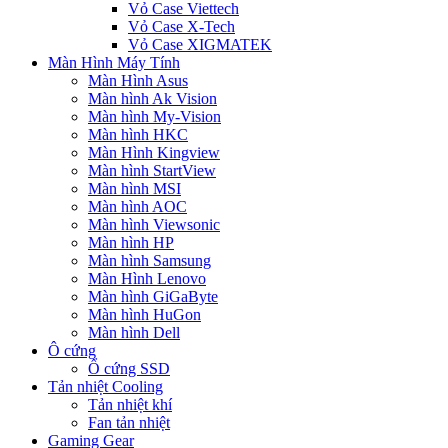
Vỏ Case Viettech
Vỏ Case X-Tech
Vỏ Case XIGMATEK
Màn Hình Máy Tính
Màn Hình Asus
Màn hình Ak Vision
Màn hình My-Vision
Màn hình HKC
Màn Hình Kingview
Màn hình StartView
Màn hình MSI
Màn hình AOC
Màn hình Viewsonic
Màn hình HP
Màn hình Samsung
Màn Hình Lenovo
Màn hình GiGaByte
Màn hình HuGon
Màn hình Dell
Ô cứng
Ổ cứng SSD
Tản nhiệt Cooling
Tản nhiệt khí
Fan tản nhiệt
Gaming Gear