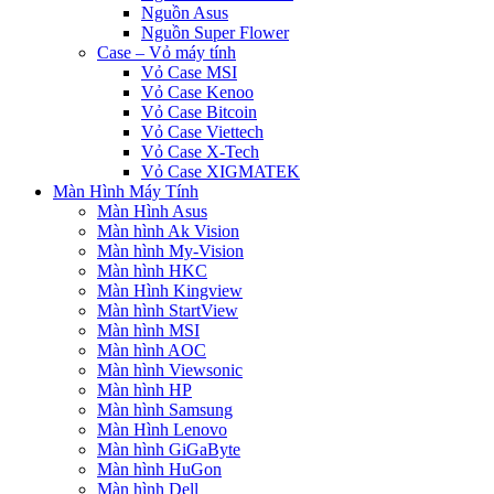
Nguồn Asus
Nguồn Super Flower
Case – Vỏ máy tính
Vỏ Case MSI
Vỏ Case Kenoo
Vỏ Case Bitcoin
Vỏ Case Viettech
Vỏ Case X-Tech
Vỏ Case XIGMATEK
Màn Hình Máy Tính
Màn Hình Asus
Màn hình Ak Vision
Màn hình My-Vision
Màn hình HKC
Màn Hình Kingview
Màn hình StartView
Màn hình MSI
Màn hình AOC
Màn hình Viewsonic
Màn hình HP
Màn hình Samsung
Màn Hình Lenovo
Màn hình GiGaByte
Màn hình HuGon
Màn hình Dell