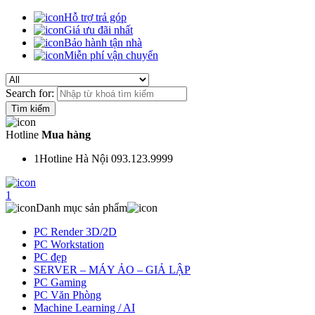
Hỗ trợ trả góp
Giá ưu đãi nhất
Bảo hành tận nhà
Miễn phí vận chuyển
Search for:
Hotline
Mua hàng
1
Hotline Hà Nội 093.123.9999
1
Danh mục sản phẩm
PC Render 3D/2D
PC Workstation
PC đẹp
SERVER – MÁY ẢO – GIẢ LẬP
PC Gaming
PC Văn Phòng
Machine Learning / AI