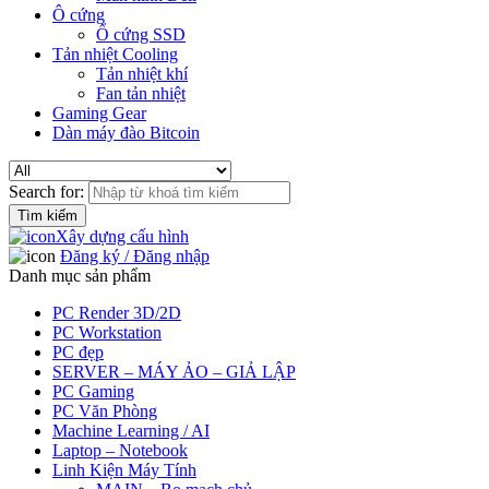
Ô cứng
Ổ cứng SSD
Tản nhiệt Cooling
Tản nhiệt khí
Fan tản nhiệt
Gaming Gear
Dàn máy đào Bitcoin
Search for:
Xây dựng cấu hình
Đăng ký / Đăng nhập
Danh mục sản phẩm
PC Render 3D/2D
PC Workstation
PC đẹp
SERVER – MÁY ẢO – GIẢ LẬP
PC Gaming
PC Văn Phòng
Machine Learning / AI
Laptop – Notebook
Linh Kiện Máy Tính