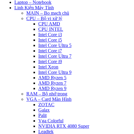
Laptop – Notebook
Linh Kiện Máy Tính
MAIN – Bo mạch chủ
CPU – Bộ vi xử lý
CPU AMD
CPU INTEL
Intel Core i3
Intel Core i5
Intel Core Ultra 5
Intel Core i7
Intel Core Ultra 7
Intel Core i9
Intel Xeon
Intel Core Ultra 9
AMD Ryzen 5
AMD Ryzen 7
AMD Ryzen 9
RAM – Bộ nhớ trong
VGA – Card Màn Hình
ZOTAC
Galax
Palit
Vga Colorful
NVIDIA RTX 4080 Super
Leadtek