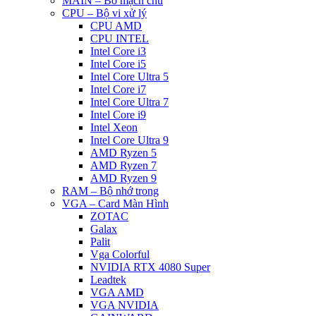
MAIN – Bo mạch chủ
CPU – Bộ vi xử lý
CPU AMD
CPU INTEL
Intel Core i3
Intel Core i5
Intel Core Ultra 5
Intel Core i7
Intel Core Ultra 7
Intel Core i9
Intel Xeon
Intel Core Ultra 9
AMD Ryzen 5
AMD Ryzen 7
AMD Ryzen 9
RAM – Bộ nhớ trong
VGA – Card Màn Hình
ZOTAC
Galax
Palit
Vga Colorful
NVIDIA RTX 4080 Super
Leadtek
VGA AMD
VGA NVIDIA