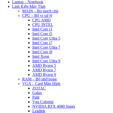
Laptop – Notebook
Linh Kiện Máy Tính
MAIN – Bo mạch chủ
CPU – Bộ vi xử lý
CPU AMD
CPU INTEL
Intel Core i3
Intel Core i5
Intel Core Ultra 5
Intel Core i7
Intel Core Ultra 7
Intel Core i9
Intel Xeon
Intel Core Ultra 9
AMD Ryzen 5
AMD Ryzen 7
AMD Ryzen 9
RAM – Bộ nhớ trong
VGA – Card Màn Hình
ZOTAC
Galax
Palit
Vga Colorful
NVIDIA RTX 4080 Super
Leadtek