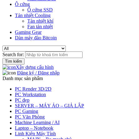
Ô cứng
Ổ cứng SSD
Tản nhiệt Cooling
Tản nhiệt khí
Fan tản nhiệt
Gaming Gear
Dàn máy đào Bitcoin
Search for:
Xây dựng cấu hình
Đăng ký / Đăng nhập
Danh mục sản phẩm
PC Render 3D/2D
PC Workstation
PC đẹp
SERVER – MÁY ẢO – GIẢ LẬP
PC Gaming
PC Văn Phòng
Machine Learning / AI
Laptop – Notebook
Linh Kiện Máy Tính