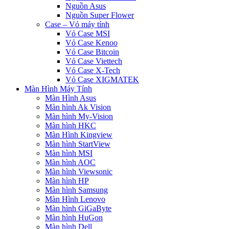
Nguồn Asus
Nguồn Super Flower
Case – Vỏ máy tính
Vỏ Case MSI
Vỏ Case Kenoo
Vỏ Case Bitcoin
Vỏ Case Viettech
Vỏ Case X-Tech
Vỏ Case XIGMATEK
Màn Hình Máy Tính
Màn Hình Asus
Màn hình Ak Vision
Màn hình My-Vision
Màn hình HKC
Màn Hình Kingview
Màn hình StartView
Màn hình MSI
Màn hình AOC
Màn hình Viewsonic
Màn hình HP
Màn hình Samsung
Màn Hình Lenovo
Màn hình GiGaByte
Màn hình HuGon
Màn hình Dell