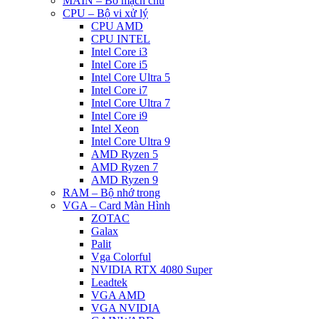
MAIN – Bo mạch chủ
CPU – Bộ vi xử lý
CPU AMD
CPU INTEL
Intel Core i3
Intel Core i5
Intel Core Ultra 5
Intel Core i7
Intel Core Ultra 7
Intel Core i9
Intel Xeon
Intel Core Ultra 9
AMD Ryzen 5
AMD Ryzen 7
AMD Ryzen 9
RAM – Bộ nhớ trong
VGA – Card Màn Hình
ZOTAC
Galax
Palit
Vga Colorful
NVIDIA RTX 4080 Super
Leadtek
VGA AMD
VGA NVIDIA