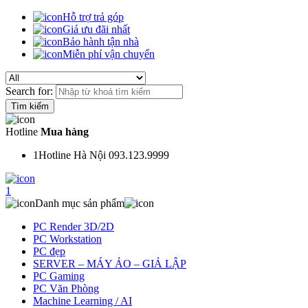
Hỗ trợ trả góp
Giá ưu đãi nhất
Bảo hành tận nhà
Miễn phí vận chuyển
Search for:
Hotline
Mua hàng
1
Hotline Hà Nội 093.123.9999
1
Danh mục sản phẩm
PC Render 3D/2D
PC Workstation
PC đẹp
SERVER – MÁY ẢO – GIẢ LẬP
PC Gaming
PC Văn Phòng
Machine Learning / AI