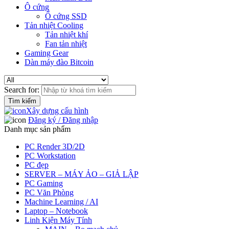
Ô cứng
Ổ cứng SSD
Tản nhiệt Cooling
Tản nhiệt khí
Fan tản nhiệt
Gaming Gear
Dàn máy đào Bitcoin
Search for:
Xây dựng cấu hình
Đăng ký / Đăng nhập
Danh mục sản phẩm
PC Render 3D/2D
PC Workstation
PC đẹp
SERVER – MÁY ẢO – GIẢ LẬP
PC Gaming
PC Văn Phòng
Machine Learning / AI
Laptop – Notebook
Linh Kiện Máy Tính