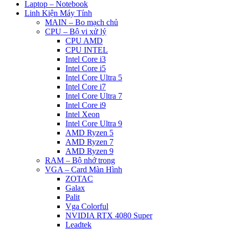
Laptop – Notebook
Linh Kiện Máy Tính
MAIN – Bo mạch chủ
CPU – Bộ vi xử lý
CPU AMD
CPU INTEL
Intel Core i3
Intel Core i5
Intel Core Ultra 5
Intel Core i7
Intel Core Ultra 7
Intel Core i9
Intel Xeon
Intel Core Ultra 9
AMD Ryzen 5
AMD Ryzen 7
AMD Ryzen 9
RAM – Bộ nhớ trong
VGA – Card Màn Hình
ZOTAC
Galax
Palit
Vga Colorful
NVIDIA RTX 4080 Super
Leadtek