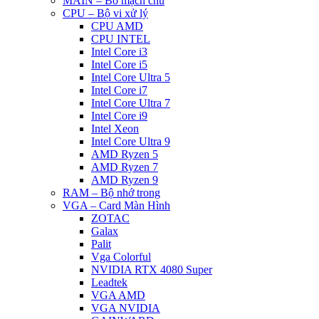
MAIN – Bo mạch chủ
CPU – Bộ vi xử lý
CPU AMD
CPU INTEL
Intel Core i3
Intel Core i5
Intel Core Ultra 5
Intel Core i7
Intel Core Ultra 7
Intel Core i9
Intel Xeon
Intel Core Ultra 9
AMD Ryzen 5
AMD Ryzen 7
AMD Ryzen 9
RAM – Bộ nhớ trong
VGA – Card Màn Hình
ZOTAC
Galax
Palit
Vga Colorful
NVIDIA RTX 4080 Super
Leadtek
VGA AMD
VGA NVIDIA