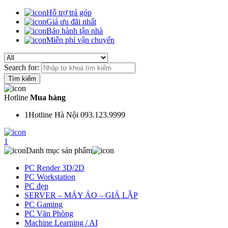
Hỗ trợ trả góp
Giá ưu đãi nhất
Bảo hành tận nhà
Miễn phí vận chuyển
Search for:
Hotline
Mua hàng
1
Hotline Hà Nội 093.123.9999
1
Danh mục sản phẩm
PC Render 3D/2D
PC Workstation
PC đẹp
SERVER – MÁY ẢO – GIẢ LẬP
PC Gaming
PC Văn Phòng
Machine Learning / AI