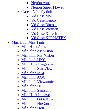
Nguồn Asus
Nguồn Super Flower
Case – Vỏ máy tính
Vỏ Case MSI
Vỏ Case Kenoo
Vỏ Case Bitcoin
Vỏ Case Viettech
Vỏ Case X-Tech
Vỏ Case XIGMATEK
Màn Hình Máy Tính
Màn Hình Asus
Màn hình Ak Vision
Màn hình My-Vision
Màn hình HKC
Màn Hình Kingview
Màn hình StartView
Màn hình MSI
Màn hình AOC
Màn hình Viewsonic
Màn hình HP
Màn hình Samsung
Màn Hình Lenovo
Màn hình GiGaByte
Màn hình HuGon
Màn hình Dell