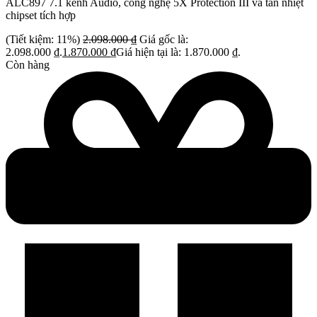
ALC897 7.1 kênh Audio, công nghệ 5X Protection III và tản nhiệt
chipset tích hợp
(Tiết kiệm: 11%)
2.098.000
₫
Giá gốc là:
2.098.000 ₫.
1.870.000
₫
Giá hiện tại là: 1.870.000 ₫.
Còn hàng