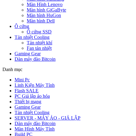
Màn Hình Lenovo
Màn hình GiGaByte
Màn hình HuGon
Màn hình Dell
Ô cứng
Ổ cứng SSD
Tản nhiệt Cooling
Tản nhiệt khí
Fan tản nhiệt
Gaming Gear
Dàn máy đào Bitcoin
Danh mục
Mini Pc
Linh Kiện Máy Tính
Flash SALE
PC Giả lập ảo hóa
Thiết bị mạng
Gaming Gear
Tản nhiệt Cooling
SERVER - MÁY ẢO - GIẢ LẬP
Dàn máy đào Bitcoin
Màn Hình Máy Tính
Build PC