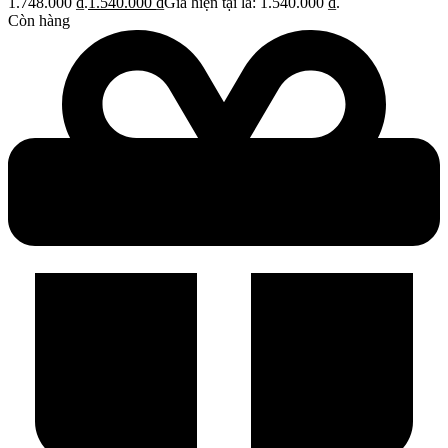
1.748.000 ₫.
1.540.000
₫
Giá hiện tại là: 1.540.000 ₫.
Còn hàng