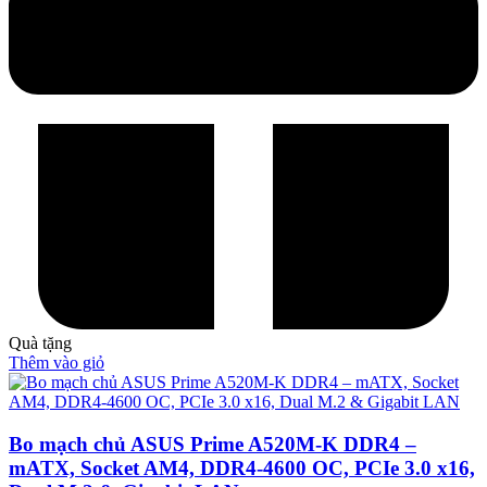
Quà tặng
Thêm vào giỏ
Bo mạch chủ ASUS Prime A520M-K DDR4 –
mATX, Socket AM4, DDR4-4600 OC, PCIe 3.0 x16,