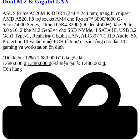
Dual M.2 & Gigabit LAN
ASUS Prime A520M-K DDR4 (244 × 244 mm) trang bị chipset
AMD A520, hỗ trợ socket AM4 cho Ryzen™ 3000/4000 G-
Series/5000 Series, 2 khe DDR4-3200 (OC lên 4600+), khe PCIe
3.0 x16, 2 khe M.2 Gen3×4 cho SSD NVMe, 4 SATA III, USB 3.2
Gen1 Type-C, Realtek® Gigabit LAN, ALC897 7.1 HD Audio, 5X
Protection III và tản nhiệt PCH tích hợp – sẵn sàng cho dàn PC
gaming và workstation ổn định
(Tiết kiệm: 12%)
1.680.000
₫
Giá gốc là:
1.680.000 ₫.
1.480.000
₫
Giá hiện tại là: 1.480.000 ₫.
Còn hàng