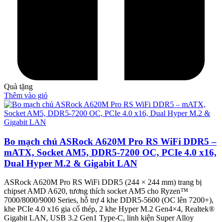
Quà tặng
Thêm vào giỏ
Bo mạch chủ ASRock A620M Pro RS WiFi DDR5 –
mATX, Socket AM5, DDR5-7200 OC, PCIe 4.0 x16,
Dual Hyper M.2 & Gigabit LAN
ASRock A620M Pro RS WiFi DDR5 (244 × 244 mm) trang bị
chipset AMD A620, tương thích socket AM5 cho Ryzen™
7000/8000/9000 Series, hỗ trợ 4 khe DDR5-5600 (OC lên 7200+),
khe PCIe 4.0 x16 gia cố thép, 2 khe Hyper M.2 Gen4×4, Realtek®
Gigabit LAN, USB 3.2 Gen1 Type-C, linh kiện Super Alloy