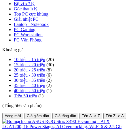
Bộ vi xử lý
Góc thanh lý
Top PC cực khủng
Giải nhiệt PC
Laptop - Notebook
PC Gaming
PC Workstation
PC Văn Phòng
Khoảng giá
10 triệu - 15 triệu
(20)
15 triệu - 20 triệu
(30)
20 triệu - 25 triệu
(8)
25 triệu - 30 triệu
(6)
30 triệu - 35 triệu
(2)
35 triệu - 40 triệu
(2)
40 triệu - 50 triệu
(1)
Trên 50 triệu
(1)
(Tổng 566 sản phẩm)
Hàng mới
Giá giảm dần
Giá tăng dần
Tên A -> Z
Tên Z -> A