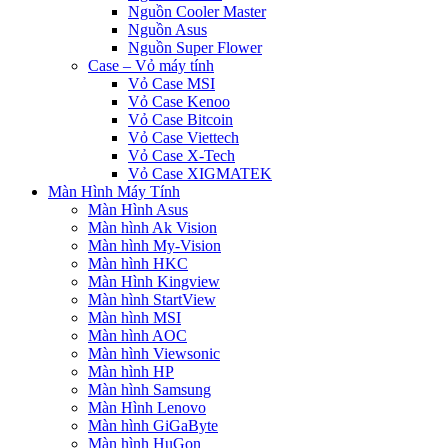
Nguồn Cooler Master
Nguồn Asus
Nguồn Super Flower
Case – Vỏ máy tính
Vỏ Case MSI
Vỏ Case Kenoo
Vỏ Case Bitcoin
Vỏ Case Viettech
Vỏ Case X-Tech
Vỏ Case XIGMATEK
Màn Hình Máy Tính
Màn Hình Asus
Màn hình Ak Vision
Màn hình My-Vision
Màn hình HKC
Màn Hình Kingview
Màn hình StartView
Màn hình MSI
Màn hình AOC
Màn hình Viewsonic
Màn hình HP
Màn hình Samsung
Màn Hình Lenovo
Màn hình GiGaByte
Màn hình HuGon