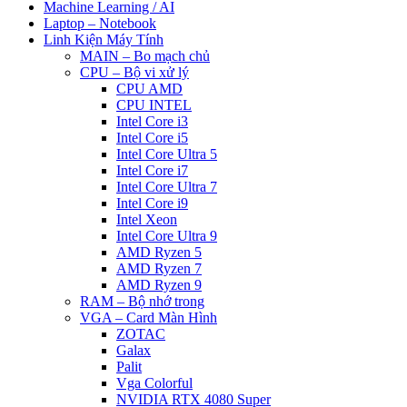
Machine Learning / AI
Laptop – Notebook
Linh Kiện Máy Tính
MAIN – Bo mạch chủ
CPU – Bộ vi xử lý
CPU AMD
CPU INTEL
Intel Core i3
Intel Core i5
Intel Core Ultra 5
Intel Core i7
Intel Core Ultra 7
Intel Core i9
Intel Xeon
Intel Core Ultra 9
AMD Ryzen 5
AMD Ryzen 7
AMD Ryzen 9
RAM – Bộ nhớ trong
VGA – Card Màn Hình
ZOTAC
Galax
Palit
Vga Colorful
NVIDIA RTX 4080 Super