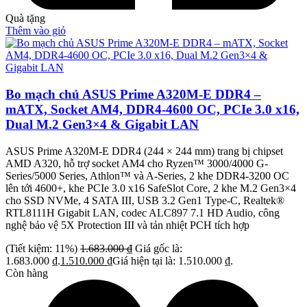
Quà tặng
Thêm vào giỏ
Bo mạch chủ ASUS Prime A320M-E DDR4 –
mATX, Socket AM4, DDR4-4600 OC, PCIe 3.0 x16,
Dual M.2 Gen3×4 & Gigabit LAN
ASUS Prime A320M-E DDR4 (244 × 244 mm) trang bị chipset
AMD A320, hỗ trợ socket AM4 cho Ryzen™ 3000/4000 G-
Series/5000 Series, Athlon™ và A-Series, 2 khe DDR4-3200 OC
lên tới 4600+, khe PCIe 3.0 x16 SafeSlot Core, 2 khe M.2 Gen3×4
cho SSD NVMe, 4 SATA III, USB 3.2 Gen1 Type-C, Realtek®
RTL8111H Gigabit LAN, codec ALC897 7.1 HD Audio, công
nghệ bảo vệ 5X Protection III và tản nhiệt PCH tích hợp
(Tiết kiệm: 11%)
1.683.000
₫
Giá gốc là:
1.683.000 ₫.
1.510.000
₫
Giá hiện tại là: 1.510.000 ₫.
Còn hàng