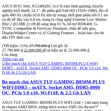
ASUS ROG Strix XG248QSG Ace là màn hình gaming chuyên
nghiệp kích thước 24.1″, độ phân giải Full HD (1920×1080), tần số
quét 480 Hz chuẩn (610 Hz khi ép xung), thời gian phản hồi 0.1 ms
và độ trễ đầu vào 0.8 ms, trang bị công nghệ Extreme Low Motion
Blur 2 (ELMB 2) với độ sáng tăng 65 %, hỗ trợ HDR400, G-
SYNC Compatible & FreeSync Premium, chân đế siêu gọn,
DisplayWidget Center và AI Gaming Features – hoàn hảo cho thi
đấu FPS đỉnh cao
(Tiết kiệm: 21%)
27.790.000
₫
Giá gốc là:
27.790.000 ₫.
22.000.000
₫
Giá hiện tại là: 22.000.000 ₫.
Còn hàng
Thêm vào giỏ
Bo mạch chủ ASUS TUF GAMING B850M-PLUS
WIFI DDR5 – mATX, Socket AM5, DDR5-8000
OC, PCIe 5.0 x16, Wi-Fi 6E & 2.5 Gb LAN
ASUS TUF GAMING B850M-PLUS WIFI (244 × 244 mm) trang
bị chipset AMD B850, tương thích socket AM5 cho Ryzen™