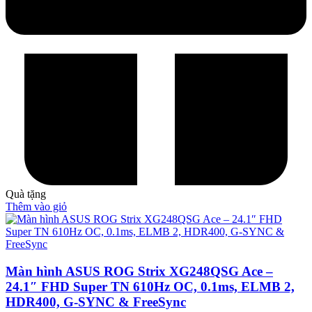
Quà tặng
Thêm vào giỏ
Màn hình ASUS ROG Strix XG248QSG Ace –
24.1″ FHD Super TN 610Hz OC, 0.1ms, ELMB 2,
HDR400, G-SYNC & FreeSync