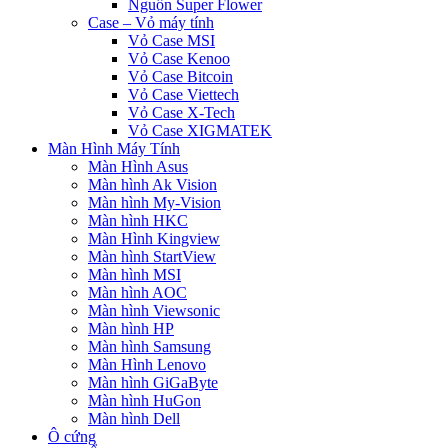
Nguồn Super Flower
Case – Vỏ máy tính
Vỏ Case MSI
Vỏ Case Kenoo
Vỏ Case Bitcoin
Vỏ Case Viettech
Vỏ Case X-Tech
Vỏ Case XIGMATEK
Màn Hình Máy Tính
Màn Hình Asus
Màn hình Ak Vision
Màn hình My-Vision
Màn hình HKC
Màn Hình Kingview
Màn hình StartView
Màn hình MSI
Màn hình AOC
Màn hình Viewsonic
Màn hình HP
Màn hình Samsung
Màn Hình Lenovo
Màn hình GiGaByte
Màn hình HuGon
Màn hình Dell
Ô cứng