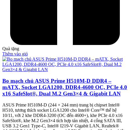
Quà tặng
Thêm vào giỏ
Bo mạch chủ ASUS Prime H510M-D DDR4 –
mATX, Socket LGA1200, DDR4-4600 OC, PCIe 4.0
x16 SafeSlot®, Dual M.2 Gen3×4 & Gigabit LAN
ASUS Prime H510M-D (244 × 244 mm) trang bị chipset Intel®
H510, tương thích socket LGA1200 cho Intel® Core™ thế hệ
10/11, với 2 khe DDR4-3200 (OC đến 4600+), khe PCIe 4.0 x16
SafeSlot®, khe M.2 Gen3×4 tích hợp tản nhiệt, 4 cổng SATA III,
USB 3.2 Gen1 Type-C, Intel® I219-V Gigabit LAN, Realtek®