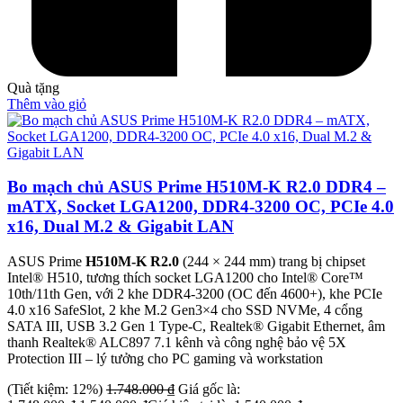
Quà tặng
Thêm vào giỏ
Bo mạch chủ ASUS Prime H510M-K R2.0 DDR4 –
mATX, Socket LGA1200, DDR4-3200 OC, PCIe 4.0
x16, Dual M.2 & Gigabit LAN
ASUS Prime
H510M-K R2.0
(244 × 244 mm) trang bị chipset
Intel® H510, tương thích socket LGA1200 cho Intel® Core™
10th/11th Gen, với 2 khe DDR4-3200 (OC đến 4600+), khe PCIe
4.0 x16 SafeSlot, 2 khe M.2 Gen3×4 cho SSD NVMe, 4 cổng
SATA III, USB 3.2 Gen 1 Type-C, Realtek® Gigabit Ethernet, âm
thanh Realtek® ALC897 7.1 kênh và công nghệ bảo vệ 5X
Protection III – lý tưởng cho PC gaming và workstation
(Tiết kiệm: 12%)
1.748.000
₫
Giá gốc là: