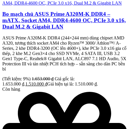
Bo mạch chủ ASUS Prime A320M-K DDR4 –
mATX, Socket AM4, DDR4-4600 OC, PCIe 3.0 x16,
Dual M.2 & Gigabit LAN
ASUS Prime A320M-K DDR4 (244×244 mm) dùng chipset AMD
A320, tương thích socket AM4 cho Ryzen™ 3000/ Athlon™/ A-
Series, 2 khe DDR4-3200 (OC lên 4600+), khe PCIe 3.0 x16 gia cố
thép, 2 khe M.2 Gen3×4 cho SSD NVMe, 4 SATA III, USB 3.2
Gen1 Type-C, Realtek® Gigabit LAN, ALC897 7.1 HD Audio, 5X
Protection III và tản nhiệt PCH tích hợp – sẵn sàng cho dàn PC bền
bỉ
(Tiết kiệm: 9%)
1.653.000
₫
Giá gốc là:
1.653.000 ₫.
1.510.000
₫
Giá hiện tại là: 1.510.000 ₫.
Còn hàng