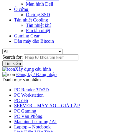
Màn hình Dell
Ô cứng
Ổ cứng SSD
Tản nhiệt Cooling
Tản nhiệt khí
Fan tản nhiệt
Gaming Gear
Dàn máy đào Bitcoin
Search for:
Xây dựng cấu hình
Đăng ký / Đăng nhập
Danh mục sản phẩm
PC Render 3D/2D
PC Workstation
PC đẹp
SERVER – MÁY ẢO – GIẢ LẬP
PC Gaming
PC Văn Phòng
Machine Learning / AI
Laptop – Notebook