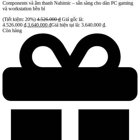
Components và âm thanh Nahimic – sẵn sàng cho dàn PC gaming
và workstation bền bỉ
(Tiết kiệm: 20%)
4.526.000
₫
Giá gốc là:
4.526.000 ₫.
3.640.000
₫
Giá hiện tại là: 3.640.000 ₫.
Còn hàng