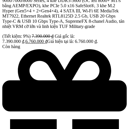
9000/7000/8000 Series, 4 khe DDR5-5600 (OC lên 8000+ MT/s
bằng AEMP/EXPO), khe PCIe 5.0 x16 SafeSlot®, 3 khe M.2
Hyper (Gen5×4 + 2×Gen4×4), 4 SATA III, Wi-Fi 6E MediaTek
MT7922, Ethernet Realtek RTL8125D 2.5 Gb, USB 20 Gbps
Type-C & USB 10 Gbps Type-A, SupremeFX 8-chanel Audio, tản
nhiệt VRM cỡ lớn và linh kiện TUF Military-grade
(Tiết kiệm: 9%)
7.390.000
₫
Giá gốc là:
7.390.000 ₫.
6.760.000
₫
Giá hiện tại là: 6.760.000 ₫.
Còn hàng