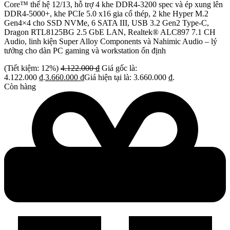
Core™ thế hệ 12/13, hỗ trợ 4 khe DDR4-3200 spec và ép xung lên
DDR4-5000+, khe PCIe 5.0 x16 gia cố thép, 2 khe Hyper M.2
Gen4×4 cho SSD NVMe, 6 SATA III, USB 3.2 Gen2 Type-C,
Dragon RTL8125BG 2.5 GbE LAN, Realtek® ALC897 7.1 CH
Audio, linh kiện Super Alloy Components và Nahimic Audio – lý
tưởng cho dàn PC gaming và workstation ổn định
(Tiết kiệm: 12%)
4.122.000
₫
Giá gốc là:
4.122.000 ₫.
3.660.000
₫
Giá hiện tại là: 3.660.000 ₫.
Còn hàng