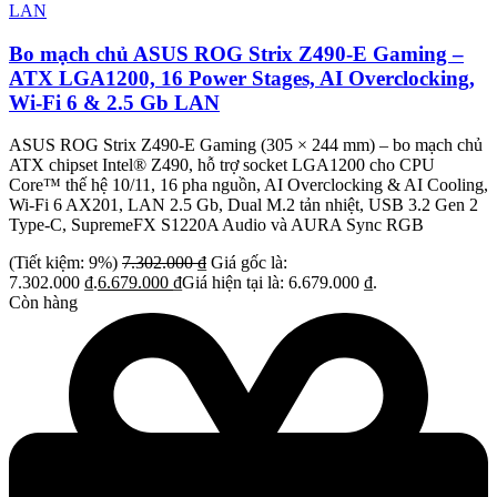
Bo mạch chủ ASUS ROG Strix Z490-E Gaming –
ATX LGA1200, 16 Power Stages, AI Overclocking,
Wi-Fi 6 & 2.5 Gb LAN
ASUS ROG Strix Z490-E Gaming (305 × 244 mm) – bo mạch chủ
ATX chipset Intel® Z490, hỗ trợ socket LGA1200 cho CPU
Core™ thế hệ 10/11, 16 pha nguồn, AI Overclocking & AI Cooling,
Wi-Fi 6 AX201, LAN 2.5 Gb, Dual M.2 tản nhiệt, USB 3.2 Gen 2
Type-C, SupremeFX S1220A Audio và AURA Sync RGB
(Tiết kiệm: 9%)
7.302.000
₫
Giá gốc là:
7.302.000 ₫.
6.679.000
₫
Giá hiện tại là: 6.679.000 ₫.
Còn hàng