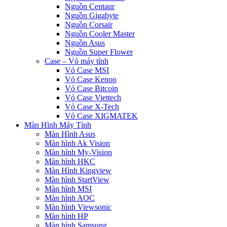
Nguồn Centaur
Nguồn Gigabyte
Nguồn Corsair
Nguồn Cooler Master
Nguồn Asus
Nguồn Super Flower
Case – Vỏ máy tính
Vỏ Case MSI
Vỏ Case Kenoo
Vỏ Case Bitcoin
Vỏ Case Viettech
Vỏ Case X-Tech
Vỏ Case XIGMATEK
Màn Hình Máy Tính
Màn Hình Asus
Màn hình Ak Vision
Màn hình My-Vision
Màn hình HKC
Màn Hình Kingview
Màn hình StartView
Màn hình MSI
Màn hình AOC
Màn hình Viewsonic
Màn hình HP
Màn hình Samsung