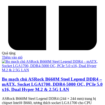
Quà tặng
Thêm vào giỏ
Bo mạch chủ ASRock B660M Steel Legend DDR4 –
mATX, Socket LGA1700, DDR4-5000 OC, PCIe 5.0
x16, Dual Hyper M.2 & 2.5G LAN
ASRock B660M Steel Legend DDR4 (244 × 244 mm) trang bị
chipset Intel® B660, tương thích socket LGA1700 cho CPU