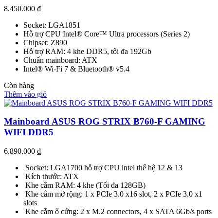
8.450.000
₫
Socket: LGA1851
Hỗ trợ CPU Intel® Core™ Ultra processors (Series 2)
Chipset: Z890
Hỗ trợ RAM: 4 khe DDR5, tối đa 192Gb
Chuẩn mainboard: ATX
Intel® Wi-Fi 7 & Bluetooth® v5.4
Còn hàng
Thêm vào giỏ
Mainboard ASUS ROG STRIX B760-F GAMING
WIFI DDR5
6.890.000
₫
Socket: LGA1700 hỗ trợ CPU intel thế hệ 12 & 13
Kích thước: ATX
Khe cắm RAM: 4 khe (Tối đa 128GB)
Khe cắm mở rộng: 1 x PCIe 3.0 x16 slot, 2 x PCIe 3.0 x1
slots
Khe cắm ổ cứng: 2 x M.2 connectors, 4 x SATA 6Gb/s ports