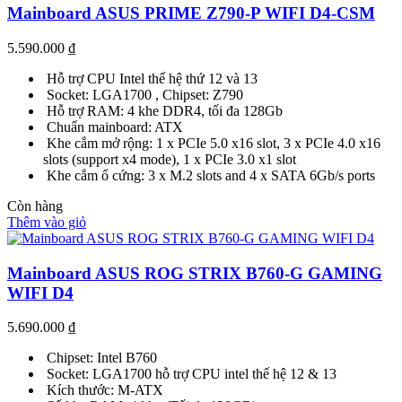
Mainboard ASUS PRIME Z790-P WIFI D4-CSM
5.590.000
₫
Hỗ trợ CPU Intel thế hệ thứ 12 và 13
Socket: LGA1700 , Chipset: Z790
Hỗ trợ RAM: 4 khe DDR4, tối đa 128Gb
Chuẩn mainboard: ATX
Khe cắm mở rộng: 1 x PCIe 5.0 x16 slot, 3 x PCIe 4.0 x16
slots (support x4 mode), 1 x PCIe 3.0 x1 slot
Khe cắm ổ cứng: 3 x M.2 slots and 4 x SATA 6Gb/s ports
Còn hàng
Thêm vào giỏ
Mainboard ASUS ROG STRIX B760-G GAMING
WIFI D4
5.690.000
₫
Chipset: Intel B760
Socket: LGA1700 hỗ trợ CPU intel thế hệ 12 & 13
Kích thước: M-ATX