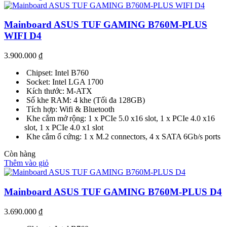
Mainboard ASUS TUF GAMING B760M-PLUS
WIFI D4
3.900.000
₫
Chipset: Intel B760
Socket: Intel LGA 1700
Kích thước: M-ATX
Số khe RAM: 4 khe (Tối đa 128GB)
Tích hợp: Wifi & Bluetooth
Khe cắm mở rộng: 1 x PCIe 5.0 x16 slot, 1 x PCIe 4.0 x16
slot, 1 x PCIe 4.0 x1 slot
Khe cắm ổ cứng: 1 x M.2 connectors, 4 x SATA 6Gb/s ports
Còn hàng
Thêm vào giỏ
Mainboard ASUS TUF GAMING B760M-PLUS D4
3.690.000
₫