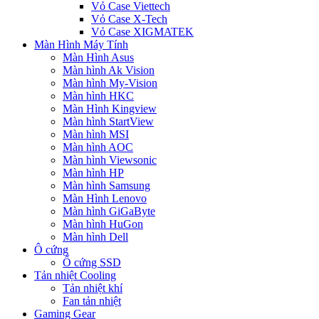
Vỏ Case Viettech
Vỏ Case X-Tech
Vỏ Case XIGMATEK
Màn Hình Máy Tính
Màn Hình Asus
Màn hình Ak Vision
Màn hình My-Vision
Màn hình HKC
Màn Hình Kingview
Màn hình StartView
Màn hình MSI
Màn hình AOC
Màn hình Viewsonic
Màn hình HP
Màn hình Samsung
Màn Hình Lenovo
Màn hình GiGaByte
Màn hình HuGon
Màn hình Dell
Ô cứng
Ổ cứng SSD
Tản nhiệt Cooling
Tản nhiệt khí
Fan tản nhiệt
Gaming Gear