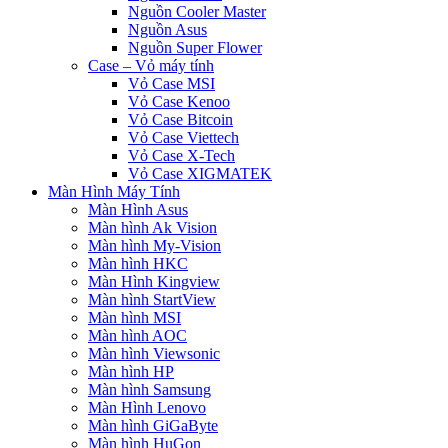
Nguồn Cooler Master
Nguồn Asus
Nguồn Super Flower
Case – Vỏ máy tính
Vỏ Case MSI
Vỏ Case Kenoo
Vỏ Case Bitcoin
Vỏ Case Viettech
Vỏ Case X-Tech
Vỏ Case XIGMATEK
Màn Hình Máy Tính
Màn Hình Asus
Màn hình Ak Vision
Màn hình My-Vision
Màn hình HKC
Màn Hình Kingview
Màn hình StartView
Màn hình MSI
Màn hình AOC
Màn hình Viewsonic
Màn hình HP
Màn hình Samsung
Màn Hình Lenovo
Màn hình GiGaByte
Màn hình HuGon