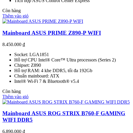
Tích hợp ASUS Control Center Express
Còn hàng
Thêm vào giỏ
Mainboard ASUS PRIME Z890-P WIFI
8.450.000
₫
Socket: LGA1851
Hỗ trợ CPU Intel® Core™ Ultra processors (Series 2)
Chipset: Z890
Hỗ trợ RAM: 4 khe DDR5, tối đa 192Gb
Chuẩn mainboard: ATX
Intel® Wi-Fi 7 & Bluetooth® v5.4
Còn hàng
Thêm vào giỏ
Mainboard ASUS ROG STRIX B760-F GAMING
WIFI DDR5
6.890.000
₫