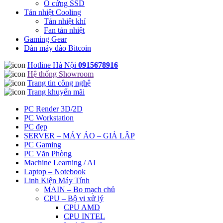
Ổ cứng SSD
Tản nhiệt Cooling
Tản nhiệt khí
Fan tản nhiệt
Gaming Gear
Dàn máy đào Bitcoin
Hotline Hà Nội
0915678916
Hệ thống Showroom
Trang tin công nghệ
Trang khuyến mãi
PC Render 3D/2D
PC Workstation
PC đẹp
SERVER – MÁY ẢO – GIẢ LẬP
PC Gaming
PC Văn Phòng
Machine Learning / AI
Laptop – Notebook
Linh Kiện Máy Tính
MAIN – Bo mạch chủ
CPU – Bộ vi xử lý
CPU AMD
CPU INTEL