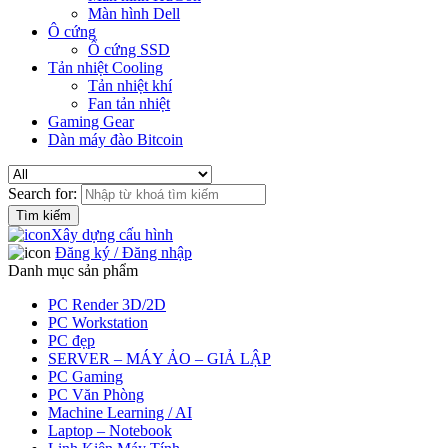
Màn hình Dell
Ô cứng
Ổ cứng SSD
Tản nhiệt Cooling
Tản nhiệt khí
Fan tản nhiệt
Gaming Gear
Dàn máy đào Bitcoin
Search for:
Xây dựng cấu hình
Đăng ký / Đăng nhập
Danh mục sản phẩm
PC Render 3D/2D
PC Workstation
PC đẹp
SERVER – MÁY ẢO – GIẢ LẬP
PC Gaming
PC Văn Phòng
Machine Learning / AI
Laptop – Notebook