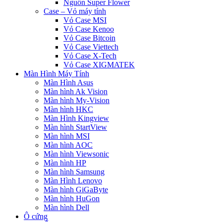
Nguồn Super Flower
Case – Vỏ máy tính
Vỏ Case MSI
Vỏ Case Kenoo
Vỏ Case Bitcoin
Vỏ Case Viettech
Vỏ Case X-Tech
Vỏ Case XIGMATEK
Màn Hình Máy Tính
Màn Hình Asus
Màn hình Ak Vision
Màn hình My-Vision
Màn hình HKC
Màn Hình Kingview
Màn hình StartView
Màn hình MSI
Màn hình AOC
Màn hình Viewsonic
Màn hình HP
Màn hình Samsung
Màn Hình Lenovo
Màn hình GiGaByte
Màn hình HuGon
Màn hình Dell
Ô cứng