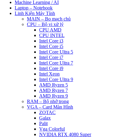
Machine Learning / AI
Laptop – Notebook
Linh Kiện Máy Tính
MAIN – Bo mạch chủ
CPU – Bộ vi xử lý
CPU AMD
CPU INTEL
Intel Core i3
Intel Core i5
Intel Core Ultra 5
Intel Core i7
Intel Core Ultra 7
Intel Core i9
Intel Xeon
Intel Core Ultra 9
AMD Ryzen 5
AMD Ryzen 7
AMD Ryzen 9
RAM – Bộ nhớ trong
VGA – Card Màn Hình
ZOTAC
Galax
Palit
Vga Colorful
NVIDIA RTX 4080 Super