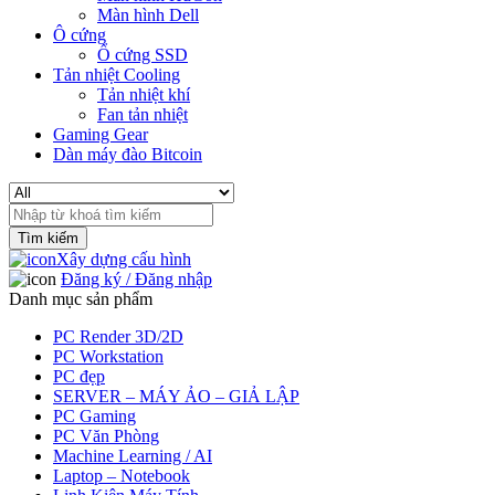
Màn hình Dell
Ô cứng
Ổ cứng SSD
Tản nhiệt Cooling
Tản nhiệt khí
Fan tản nhiệt
Gaming Gear
Dàn máy đào Bitcoin
Search
for:
Xây dựng cấu hình
Đăng ký / Đăng nhập
Danh mục sản phẩm
PC Render 3D/2D
PC Workstation
PC đẹp
SERVER – MÁY ẢO – GIẢ LẬP
PC Gaming
PC Văn Phòng
Machine Learning / AI
Laptop – Notebook