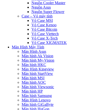
Nguồn Cooler Master
Nguồn Asus
Nguồn Super Flower
Case – Vỏ máy tính
Vỏ Case MSI
Vỏ Case Kenoo
Vỏ Case Bitcoin
Vỏ Case Viettech
Vỏ Case X-Tech
Vỏ Case XIGMATEK
Màn Hình Máy Tính
Màn Hình Asus
Màn hình Ak Vision
Màn hình My-Vision
Màn hình HKC
Màn Hình Kingview
Màn hình StartView
Màn hình MSI
Màn hình AOC
Màn hình Viewsonic
Màn hình HP
Màn hình Samsung
Màn Hình Lenovo
Màn hình GiGaByte
Màn hình HuGon