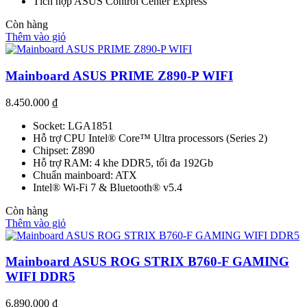
Tích hợp ASUS Control Center Express
Còn hàng
Thêm vào giỏ
Mainboard ASUS PRIME Z890-P WIFI
8.450.000
₫
Socket: LGA1851
Hỗ trợ CPU Intel® Core™ Ultra processors (Series 2)
Chipset: Z890
Hỗ trợ RAM: 4 khe DDR5, tối đa 192Gb
Chuẩn mainboard: ATX
Intel® Wi-Fi 7 & Bluetooth® v5.4
Còn hàng
Thêm vào giỏ
Mainboard ASUS ROG STRIX B760-F GAMING
WIFI DDR5
6.890.000
₫