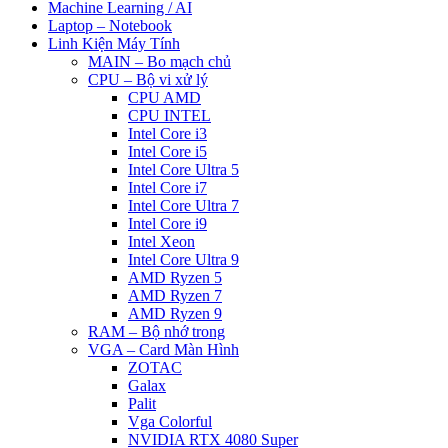
Machine Learning / AI
Laptop – Notebook
Linh Kiện Máy Tính
MAIN – Bo mạch chủ
CPU – Bộ vi xử lý
CPU AMD
CPU INTEL
Intel Core i3
Intel Core i5
Intel Core Ultra 5
Intel Core i7
Intel Core Ultra 7
Intel Core i9
Intel Xeon
Intel Core Ultra 9
AMD Ryzen 5
AMD Ryzen 7
AMD Ryzen 9
RAM – Bộ nhớ trong
VGA – Card Màn Hình
ZOTAC
Galax
Palit
Vga Colorful
NVIDIA RTX 4080 Super