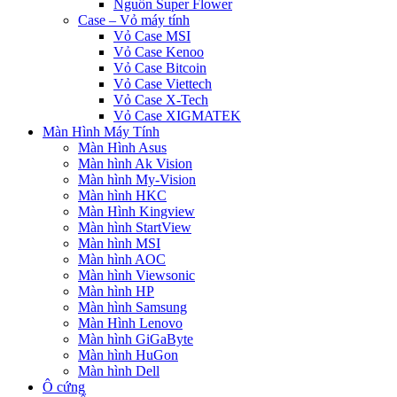
Nguồn Super Flower
Case – Vỏ máy tính
Vỏ Case MSI
Vỏ Case Kenoo
Vỏ Case Bitcoin
Vỏ Case Viettech
Vỏ Case X-Tech
Vỏ Case XIGMATEK
Màn Hình Máy Tính
Màn Hình Asus
Màn hình Ak Vision
Màn hình My-Vision
Màn hình HKC
Màn Hình Kingview
Màn hình StartView
Màn hình MSI
Màn hình AOC
Màn hình Viewsonic
Màn hình HP
Màn hình Samsung
Màn Hình Lenovo
Màn hình GiGaByte
Màn hình HuGon
Màn hình Dell
Ô cứng