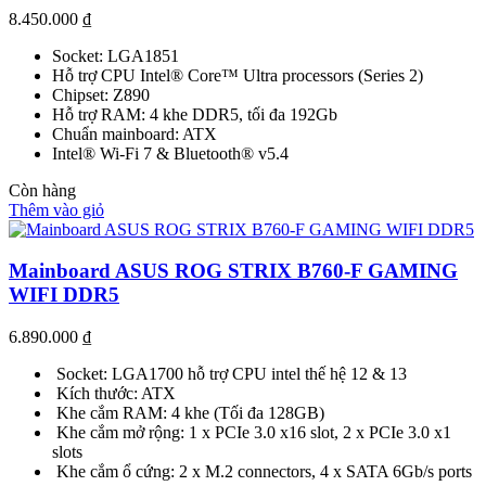
8.450.000
₫
Socket: LGA1851
Hỗ trợ CPU Intel® Core™ Ultra processors (Series 2)
Chipset: Z890
Hỗ trợ RAM: 4 khe DDR5, tối đa 192Gb
Chuẩn mainboard: ATX
Intel® Wi-Fi 7 & Bluetooth® v5.4
Còn hàng
Thêm vào giỏ
Mainboard ASUS ROG STRIX B760-F GAMING
WIFI DDR5
6.890.000
₫
Socket: LGA1700 hỗ trợ CPU intel thế hệ 12 & 13
Kích thước: ATX
Khe cắm RAM: 4 khe (Tối đa 128GB)
Khe cắm mở rộng: 1 x PCIe 3.0 x16 slot, 2 x PCIe 3.0 x1
slots
Khe cắm ổ cứng: 2 x M.2 connectors, 4 x SATA 6Gb/s ports