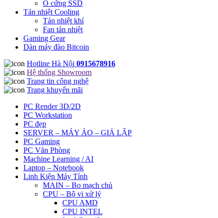
Ổ cứng SSD
Tản nhiệt Cooling
Tản nhiệt khí
Fan tản nhiệt
Gaming Gear
Dàn máy đào Bitcoin
Hotline Hà Nội
0915678916
Hệ thống Showroom
Trang tin công nghệ
Trang khuyến mãi
PC Render 3D/2D
PC Workstation
PC đẹp
SERVER – MÁY ẢO – GIẢ LẬP
PC Gaming
PC Văn Phòng
Machine Learning / AI
Laptop – Notebook
Linh Kiện Máy Tính
MAIN – Bo mạch chủ
CPU – Bộ vi xử lý
CPU AMD
CPU INTEL