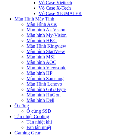
Vỏ Case Viettech
Vỏ Case X-Tech
Vỏ Case XIGMATEK
Màn Hình Máy Tính
Màn Hình Asus
Màn hình Ak Vision
Màn hình My-Vision
Màn hình HKC
Màn Hình Kingview
Màn hình StartView
Màn hình MSI
Màn hình AOC
Màn hình Viewsonic
Màn hình HP
Màn hình Samsung
Màn Hình Lenovo
Màn hình GiGaByte
Màn hình HuGon
Màn hình Dell
Ô cứng
Ổ cứng SSD
Tản nhiệt Cooling
Tản nhiệt khí
Fan tản nhiệt
Gaming Gear