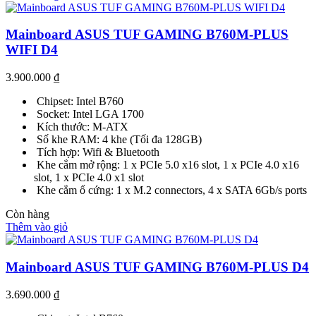
Mainboard ASUS TUF GAMING B760M-PLUS
WIFI D4
3.900.000
₫
Chipset: Intel B760
Socket: Intel LGA 1700
Kích thước: M-ATX
Số khe RAM: 4 khe (Tối đa 128GB)
Tích hợp: Wifi & Bluetooth
Khe cắm mở rộng: 1 x PCIe 5.0 x16 slot, 1 x PCIe 4.0 x16
slot, 1 x PCIe 4.0 x1 slot
Khe cắm ổ cứng: 1 x M.2 connectors, 4 x SATA 6Gb/s ports
Còn hàng
Thêm vào giỏ
Mainboard ASUS TUF GAMING B760M-PLUS D4
3.690.000
₫