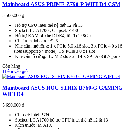
Mainboard ASUS PRIME Z790-P WIFI D4-CSM
5.590.000
₫
Hỗ trợ CPU Intel thế hệ thứ 12 và 13
Socket: LGA1700 , Chipset: Z790
Hỗ trợ RAM: 4 khe DDR4, tối đa 128Gb
Chuẩn mainboard: ATX
Khe cắm mở rộng: 1 x PCIe 5.0 x16 slot, 3 x PCIe 4.0 x16
slots (support x4 mode), 1 x PCIe 3.0 x1 slot
Khe cắm ổ cứng: 3 x M.2 slots and 4 x SATA 6Gb/s ports
Còn hàng
Thêm vào giỏ
Mainboard ASUS ROG STRIX B760-G GAMING
WIFI D4
5.690.000
₫
Chipset: Intel B760
Socket: LGA1700 hỗ trợ CPU intel thế hệ 12 & 13
Kích thước: M-ATX