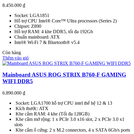
8.450.000
₫
Socket: LGA1851
Hỗ trợ CPU Intel® Core™ Ultra processors (Series 2)
Chipset: Z890
Hỗ trợ RAM: 4 khe DDR5, tối đa 192Gb
Chuẩn mainboard: ATX
Intel® Wi-Fi 7 & Bluetooth® v5.4
Còn hàng
Thêm vào giỏ
Mainboard ASUS ROG STRIX B760-F GAMING
WIFI DDR5
6.890.000
₫
Socket: LGA1700 hỗ trợ CPU intel thế hệ 12 & 13
Kích thước: ATX
Khe cắm RAM: 4 khe (Tối đa 128GB)
Khe cắm mở rộng: 1 x PCIe 3.0 x16 slot, 2 x PCIe 3.0 x1
slots
Khe cắm ổ cứng: 2 x M.2 connectors, 4 x SATA 6Gb/s ports