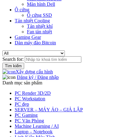
Màn hình Dell
Ô cứng
Ổ cứng SSD
Tản nhiệt Cooling
Tản nhiệt khí
Fan tản nhiệt
Gaming Gear
Dàn máy đào Bitcoin
Search for:
Xây dựng cấu hình
Đăng ký / Đăng nhập
Danh mục sản phẩm
PC Render 3D/2D
PC Workstation
PC đẹp
SERVER – MÁY ẢO – GIẢ LẬP
PC Gaming
PC Văn Phòng
Machine Learning / AI
Laptop – Notebook