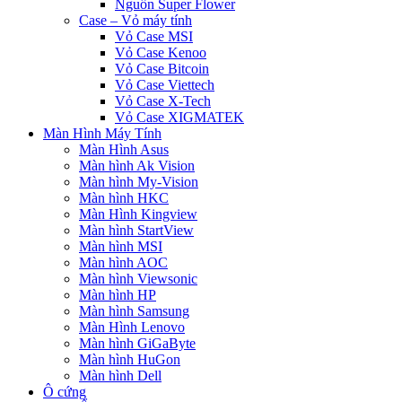
Nguồn Super Flower
Case – Vỏ máy tính
Vỏ Case MSI
Vỏ Case Kenoo
Vỏ Case Bitcoin
Vỏ Case Viettech
Vỏ Case X-Tech
Vỏ Case XIGMATEK
Màn Hình Máy Tính
Màn Hình Asus
Màn hình Ak Vision
Màn hình My-Vision
Màn hình HKC
Màn Hình Kingview
Màn hình StartView
Màn hình MSI
Màn hình AOC
Màn hình Viewsonic
Màn hình HP
Màn hình Samsung
Màn Hình Lenovo
Màn hình GiGaByte
Màn hình HuGon
Màn hình Dell
Ô cứng