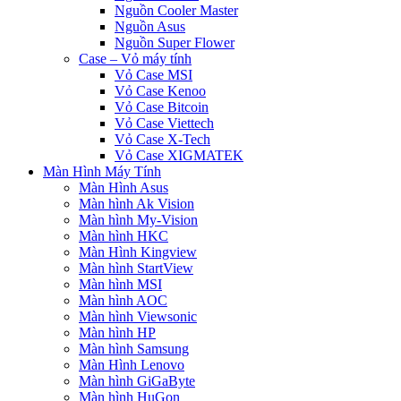
Nguồn Cooler Master
Nguồn Asus
Nguồn Super Flower
Case – Vỏ máy tính
Vỏ Case MSI
Vỏ Case Kenoo
Vỏ Case Bitcoin
Vỏ Case Viettech
Vỏ Case X-Tech
Vỏ Case XIGMATEK
Màn Hình Máy Tính
Màn Hình Asus
Màn hình Ak Vision
Màn hình My-Vision
Màn hình HKC
Màn Hình Kingview
Màn hình StartView
Màn hình MSI
Màn hình AOC
Màn hình Viewsonic
Màn hình HP
Màn hình Samsung
Màn Hình Lenovo
Màn hình GiGaByte
Màn hình HuGon