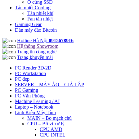
Ổ cứng SSD
Tản nhiệt Cooling
Tản nhiệt khí
Fan tản nhiệt
Gaming Gear
Dàn máy đào Bitcoin
Hotline Hà Nội
0915678916
Hệ thống Showroom
Trang tin công nghệ
Trang khuyến mãi
PC Render 3D/2D
PC Workstation
PC đẹp
SERVER – MÁY ẢO – GIẢ LẬP
PC Gaming
PC Văn Phòng
Machine Learning / AI
Laptop – Notebook
Linh Kiện Máy Tính
MAIN – Bo mạch chủ
CPU – Bộ vi xử lý
CPU AMD
CPU INTEL