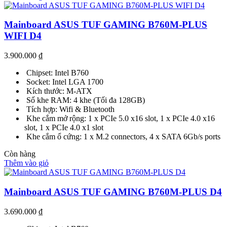
Mainboard ASUS TUF GAMING B760M-PLUS
WIFI D4
3.900.000
₫
Chipset: Intel B760
Socket: Intel LGA 1700
Kích thước: M-ATX
Số khe RAM: 4 khe (Tối đa 128GB)
Tích hợp: Wifi & Bluetooth
Khe cắm mở rộng: 1 x PCIe 5.0 x16 slot, 1 x PCIe 4.0 x16
slot, 1 x PCIe 4.0 x1 slot
Khe cắm ổ cứng: 1 x M.2 connectors, 4 x SATA 6Gb/s ports
Còn hàng
Thêm vào giỏ
Mainboard ASUS TUF GAMING B760M-PLUS D4
3.690.000
₫