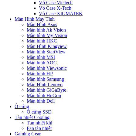
Vỏ Case Viettech
Vỏ Case X-Tech
Vỏ Case XIGMATEK
Màn Hình Máy Tính
Màn Hình Asus
Màn hình Ak Vision
Màn hình My-Vision
Màn hình HKC
Màn Hình Kingview
Màn hình StartView
Màn hình MSI
Màn hình AOC
Màn hình Viewsonic
Màn hình HP
Màn hình Samsung
Màn Hình Lenovo
Màn hình GiGaByte
Màn hình HuGon
Màn hình Dell
Ô cứng
Ổ cứng SSD
Tản nhiệt Cooling
Tản nhiệt khí
Fan tản nhiệt
Gaming Gear