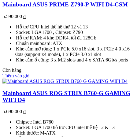
Mainboard ASUS PRIME Z790-P WIFI D4-CSM
5.590.000
₫
Hỗ trợ CPU Intel thế hệ thứ 12 và 13
Socket: LGA1700 , Chipset: Z790
Hỗ trợ RAM: 4 khe DDR4, tối đa 128Gb
Chuẩn mainboard: ATX
Khe cắm mở rộng: 1 x PCIe 5.0 x16 slot, 3 x PCIe 4.0 x16
slots (support x4 mode), 1 x PCIe 3.0 x1 slot
Khe cắm ổ cứng: 3 x M.2 slots and 4 x SATA 6Gb/s ports
Còn hàng
Thêm vào giỏ
Mainboard ASUS ROG STRIX B760-G GAMING
WIFI D4
5.690.000
₫
Chipset: Intel B760
Socket: LGA1700 hỗ trợ CPU intel thế hệ 12 & 13
Kích thước: M-ATX