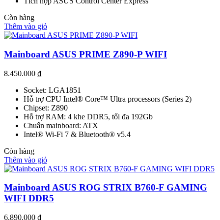
Tích hợp ASUS Control Center Express
Còn hàng
Thêm vào giỏ
Mainboard ASUS PRIME Z890-P WIFI
8.450.000
₫
Socket: LGA1851
Hỗ trợ CPU Intel® Core™ Ultra processors (Series 2)
Chipset: Z890
Hỗ trợ RAM: 4 khe DDR5, tối đa 192Gb
Chuẩn mainboard: ATX
Intel® Wi-Fi 7 & Bluetooth® v5.4
Còn hàng
Thêm vào giỏ
Mainboard ASUS ROG STRIX B760-F GAMING
WIFI DDR5
6.890.000
₫