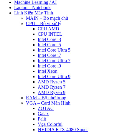
Machine Learning / AI
Laptop – Notebook
Linh Kiện Máy Tính
MAIN – Bo mạch chủ
CPU – Bộ vi xử lý
CPU AMD
CPU INTEL
Intel Core i3
Intel Core i5
Intel Core Ultra 5
Intel Core i7
Intel Core Ultra 7
Intel Core i9
Intel Xeon
Intel Core Ultra 9
AMD Ryzen 5
AMD Ryzen 7
AMD Ryzen 9
RAM – Bộ nhớ trong
VGA – Card Màn Hình
ZOTAC
Galax
Palit
Vga Colorful
NVIDIA RTX 4080 Super