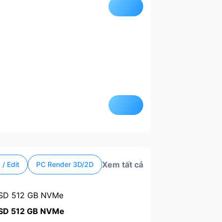
Xem tất cả
/ Edit
PC Render 3D/2D
SSD 512 GB NVMe