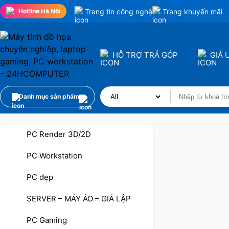
Trang tin công nghệ
Trang khuyến mãi
Hotline Hà Nội
HỖ TRỢ TRẢ GÓP
GIÁ 
Danh mục sản phẩm
PC Render 3D/2D
PC Workstation
PC đẹp
SERVER – MÁY ẢO – GIẢ LẬP
PC Gaming