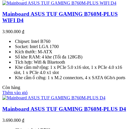
Mainboard ASUS TUF GAMING B760M-PLUS
WIFI D4
3.900.000
₫
Chipset: Intel B760
Socket: Intel LGA 1700
Kích thước: M-ATX
Số khe RAM: 4 khe (Tối đa 128GB)
Tích hợp: Wifi & Bluetooth
Khe cắm mở rộng: 1 x PCIe 5.0 x16 slot, 1 x PCIe 4.0 x16
slot, 1 x PCIe 4.0 x1 slot
Khe cắm ổ cứng: 1 x M.2 connectors, 4 x SATA 6Gb/s ports
Còn hàng
Thêm vào giỏ
Mainboard ASUS TUF GAMING B760M-PLUS D4
3.690.000
₫