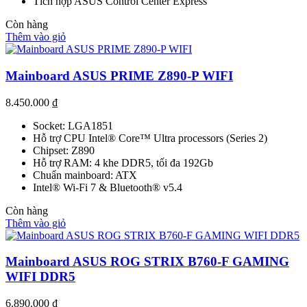
Tích hợp ASUS Control Center Express
Còn hàng
Thêm vào giỏ
Mainboard ASUS PRIME Z890-P WIFI
8.450.000
₫
Socket: LGA1851
Hỗ trợ CPU Intel® Core™ Ultra processors (Series 2)
Chipset: Z890
Hỗ trợ RAM: 4 khe DDR5, tối đa 192Gb
Chuẩn mainboard: ATX
Intel® Wi-Fi 7 & Bluetooth® v5.4
Còn hàng
Thêm vào giỏ
Mainboard ASUS ROG STRIX B760-F GAMING
WIFI DDR5
6.890.000
₫