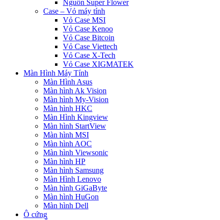
Nguồn Super Flower
Case – Vỏ máy tính
Vỏ Case MSI
Vỏ Case Kenoo
Vỏ Case Bitcoin
Vỏ Case Viettech
Vỏ Case X-Tech
Vỏ Case XIGMATEK
Màn Hình Máy Tính
Màn Hình Asus
Màn hình Ak Vision
Màn hình My-Vision
Màn hình HKC
Màn Hình Kingview
Màn hình StartView
Màn hình MSI
Màn hình AOC
Màn hình Viewsonic
Màn hình HP
Màn hình Samsung
Màn Hình Lenovo
Màn hình GiGaByte
Màn hình HuGon
Màn hình Dell
Ô cứng