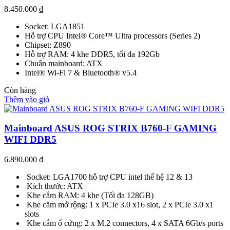
8.450.000
₫
Socket: LGA1851
Hỗ trợ CPU Intel® Core™ Ultra processors (Series 2)
Chipset: Z890
Hỗ trợ RAM: 4 khe DDR5, tối đa 192Gb
Chuẩn mainboard: ATX
Intel® Wi-Fi 7 & Bluetooth® v5.4
Còn hàng
Thêm vào giỏ
Mainboard ASUS ROG STRIX B760-F GAMING
WIFI DDR5
6.890.000
₫
Socket: LGA1700 hỗ trợ CPU intel thế hệ 12 & 13
Kích thước: ATX
Khe cắm RAM: 4 khe (Tối đa 128GB)
Khe cắm mở rộng: 1 x PCIe 3.0 x16 slot, 2 x PCIe 3.0 x1
slots
Khe cắm ổ cứng: 2 x M.2 connectors, 4 x SATA 6Gb/s ports