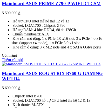
Mainboard ASUS PRIME Z790-P WIFI D4-CSM
5.590.000
₫
Hỗ trợ CPU Intel thế hệ thứ 12 và 13
Socket: LGA1700 , Chipset: Z790
Hỗ trợ RAM: 4 khe DDR4, tối đa 128Gb
Chuẩn mainboard: ATX
Khe cắm mở rộng: 1 x PCIe 5.0 x16 slot, 3 x PCIe 4.0 x16
slots (support x4 mode), 1 x PCIe 3.0 x1 slot
Khe cắm ổ cứng: 3 x M.2 slots and 4 x SATA 6Gb/s ports
Còn hàng
Thêm vào giỏ
Mainboard ASUS ROG STRIX B760-G GAMING
WIFI D4
5.690.000
₫
Chipset: Intel B760
Socket: LGA1700 hỗ trợ CPU intel thế hệ 12 & 13
Kích thước: M-ATX