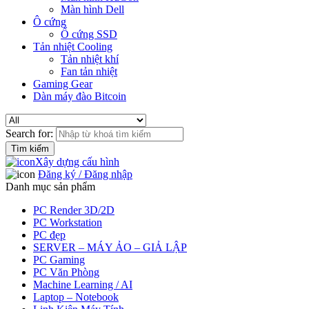
Màn hình Dell
Ô cứng
Ổ cứng SSD
Tản nhiệt Cooling
Tản nhiệt khí
Fan tản nhiệt
Gaming Gear
Dàn máy đào Bitcoin
Search for:
Xây dựng cấu hình
Đăng ký / Đăng nhập
Danh mục sản phẩm
PC Render 3D/2D
PC Workstation
PC đẹp
SERVER – MÁY ẢO – GIẢ LẬP
PC Gaming
PC Văn Phòng
Machine Learning / AI
Laptop – Notebook