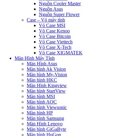
Nguồn Cooler Master
Nguồn Asus
Nguồn Super Flower
Case – Vỏ máy tính
Vỏ Case MSI
Vỏ Case Kenoo
Vỏ Case Bitcoin
Vỏ Case Viettech
Vỏ Case X-Tech
Vỏ Case XIGMATEK
Màn Hình Máy Tính
Màn Hình Asus
Màn hình Ak Vision
Màn hình My-Vision
Màn hình HKC
Màn Hình Kingview
Màn hình StartView
Màn hình MSI
Màn hình AOC
Màn hình Viewsonic
Màn hình HP
Màn hình Samsung
Màn Hình Lenovo
Màn hình GiGaByte
Màn hình HuGon