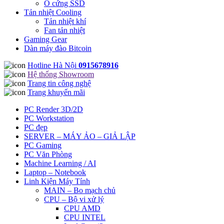
Ổ cứng SSD
Tản nhiệt Cooling
Tản nhiệt khí
Fan tản nhiệt
Gaming Gear
Dàn máy đào Bitcoin
Hotline Hà Nội
0915678916
Hệ thống Showroom
Trang tin công nghệ
Trang khuyến mãi
PC Render 3D/2D
PC Workstation
PC đẹp
SERVER – MÁY ẢO – GIẢ LẬP
PC Gaming
PC Văn Phòng
Machine Learning / AI
Laptop – Notebook
Linh Kiện Máy Tính
MAIN – Bo mạch chủ
CPU – Bộ vi xử lý
CPU AMD
CPU INTEL