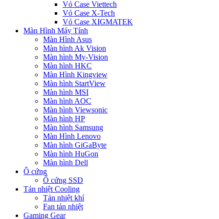
Vỏ Case Viettech
Vỏ Case X-Tech
Vỏ Case XIGMATEK
Màn Hình Máy Tính
Màn Hình Asus
Màn hình Ak Vision
Màn hình My-Vision
Màn hình HKC
Màn Hình Kingview
Màn hình StartView
Màn hình MSI
Màn hình AOC
Màn hình Viewsonic
Màn hình HP
Màn hình Samsung
Màn Hình Lenovo
Màn hình GiGaByte
Màn hình HuGon
Màn hình Dell
Ô cứng
Ổ cứng SSD
Tản nhiệt Cooling
Tản nhiệt khí
Fan tản nhiệt
Gaming Gear