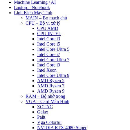
Machine Learning / AI
Laptop – Notebook
Linh Kiện Máy Tính
MAIN – Bo mạch chủ
CPU – Bộ vi xử lý
CPU AMD
CPU INTEL
Intel Core i3
Intel Core i5
Intel Core Ultra 5
Intel Core i7
Intel Core Ultra 7
Intel Core i9
Intel Xeon
Intel Core Ultra 9
AMD Ryzen 5
AMD Ryzen 7
AMD Ryzen 9
RAM – Bộ nhớ trong
VGA – Card Màn Hình
ZOTAC
Galax
Palit
Vga Colorful
NVIDIA RTX 4080 Super