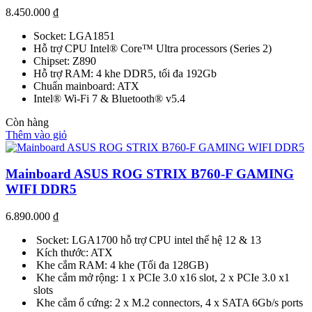
8.450.000
₫
Socket: LGA1851
Hỗ trợ CPU Intel® Core™ Ultra processors (Series 2)
Chipset: Z890
Hỗ trợ RAM: 4 khe DDR5, tối đa 192Gb
Chuẩn mainboard: ATX
Intel® Wi-Fi 7 & Bluetooth® v5.4
Còn hàng
Thêm vào giỏ
Mainboard ASUS ROG STRIX B760-F GAMING
WIFI DDR5
6.890.000
₫
Socket: LGA1700 hỗ trợ CPU intel thế hệ 12 & 13
Kích thước: ATX
Khe cắm RAM: 4 khe (Tối đa 128GB)
Khe cắm mở rộng: 1 x PCIe 3.0 x16 slot, 2 x PCIe 3.0 x1
slots
Khe cắm ổ cứng: 2 x M.2 connectors, 4 x SATA 6Gb/s ports