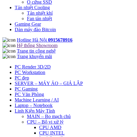
Ổ cứng SSD
Tản nhiệt Cooling
Tản nhiệt khí
Fan tản nhiệt
Gaming Gear
Dàn máy đào Bitcoin
Hotline Hà Nội
0915678916
Hệ thống Showroom
Trang tin công nghệ
Trang khuyến mãi
PC Render 3D/2D
PC Workstation
PC đẹp
SERVER – MÁY ẢO – GIẢ LẬP
PC Gaming
PC Văn Phòng
Machine Learning / AI
Laptop – Notebook
Linh Kiện Máy Tính
MAIN – Bo mạch chủ
CPU – Bộ vi xử lý
CPU AMD
CPU INTEL