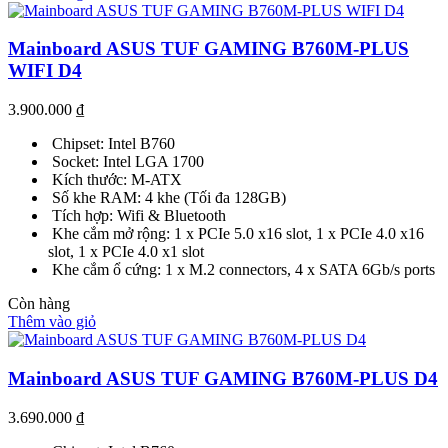
Mainboard ASUS TUF GAMING B760M-PLUS
WIFI D4
3.900.000
₫
Chipset: Intel B760
Socket: Intel LGA 1700
Kích thước: M-ATX
Số khe RAM: 4 khe (Tối đa 128GB)
Tích hợp: Wifi & Bluetooth
Khe cắm mở rộng: 1 x PCIe 5.0 x16 slot, 1 x PCIe 4.0 x16
slot, 1 x PCIe 4.0 x1 slot
Khe cắm ổ cứng: 1 x M.2 connectors, 4 x SATA 6Gb/s ports
Còn hàng
Thêm vào giỏ
Mainboard ASUS TUF GAMING B760M-PLUS D4
3.690.000
₫