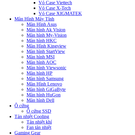
Vỏ Case Viettech
Vỏ Case X-Tech
Vỏ Case XIGMATEK
Màn Hình Máy Tính
Màn Hình Asus
Màn hình Ak Vision
Màn hình My-Vision
Màn hình HKC
Màn Hình Kingview
Màn hình StartView
Màn hình MSI
Màn hình AOC
Màn hình Viewsonic
Màn hình HP
Màn hình Samsung
Màn Hình Lenovo
Màn hình GiGaByte
Màn hình HuGon
Màn hình Dell
Ô cứng
Ổ cứng SSD
Tản nhiệt Cooling
Tản nhiệt khí
Fan tản nhiệt
Gaming Gear