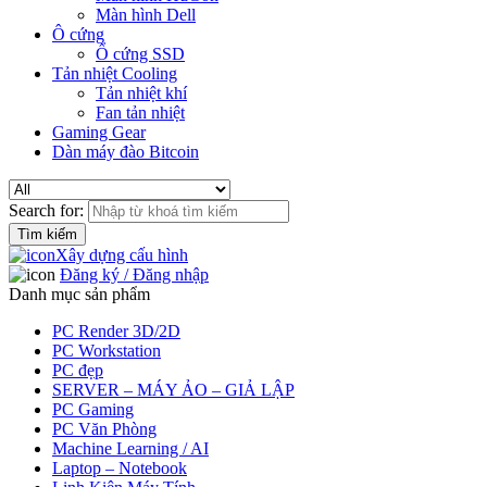
Màn hình Dell
Ô cứng
Ổ cứng SSD
Tản nhiệt Cooling
Tản nhiệt khí
Fan tản nhiệt
Gaming Gear
Dàn máy đào Bitcoin
Search for:
Xây dựng cấu hình
Đăng ký / Đăng nhập
Danh mục sản phẩm
PC Render 3D/2D
PC Workstation
PC đẹp
SERVER – MÁY ẢO – GIẢ LẬP
PC Gaming
PC Văn Phòng
Machine Learning / AI
Laptop – Notebook