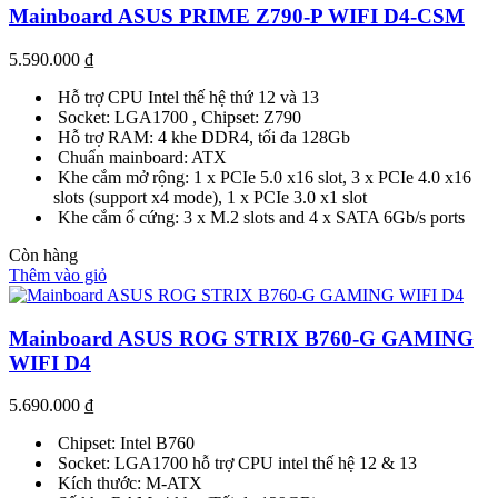
Mainboard ASUS PRIME Z790-P WIFI D4-CSM
5.590.000
₫
Hỗ trợ CPU Intel thế hệ thứ 12 và 13
Socket: LGA1700 , Chipset: Z790
Hỗ trợ RAM: 4 khe DDR4, tối đa 128Gb
Chuẩn mainboard: ATX
Khe cắm mở rộng: 1 x PCIe 5.0 x16 slot, 3 x PCIe 4.0 x16
slots (support x4 mode), 1 x PCIe 3.0 x1 slot
Khe cắm ổ cứng: 3 x M.2 slots and 4 x SATA 6Gb/s ports
Còn hàng
Thêm vào giỏ
Mainboard ASUS ROG STRIX B760-G GAMING
WIFI D4
5.690.000
₫
Chipset: Intel B760
Socket: LGA1700 hỗ trợ CPU intel thế hệ 12 & 13
Kích thước: M-ATX