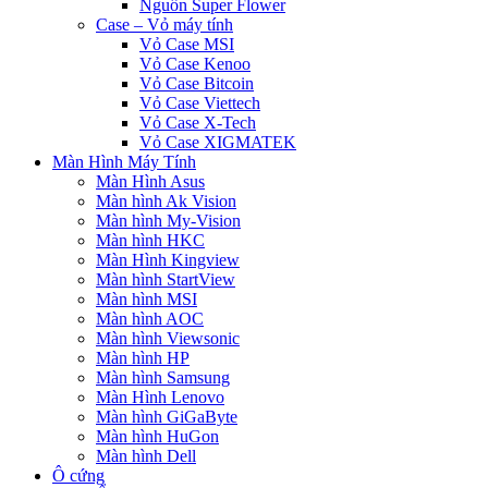
Nguồn Super Flower
Case – Vỏ máy tính
Vỏ Case MSI
Vỏ Case Kenoo
Vỏ Case Bitcoin
Vỏ Case Viettech
Vỏ Case X-Tech
Vỏ Case XIGMATEK
Màn Hình Máy Tính
Màn Hình Asus
Màn hình Ak Vision
Màn hình My-Vision
Màn hình HKC
Màn Hình Kingview
Màn hình StartView
Màn hình MSI
Màn hình AOC
Màn hình Viewsonic
Màn hình HP
Màn hình Samsung
Màn Hình Lenovo
Màn hình GiGaByte
Màn hình HuGon
Màn hình Dell
Ô cứng