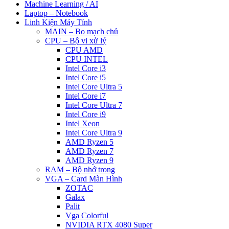
Machine Learning / AI
Laptop – Notebook
Linh Kiện Máy Tính
MAIN – Bo mạch chủ
CPU – Bộ vi xử lý
CPU AMD
CPU INTEL
Intel Core i3
Intel Core i5
Intel Core Ultra 5
Intel Core i7
Intel Core Ultra 7
Intel Core i9
Intel Xeon
Intel Core Ultra 9
AMD Ryzen 5
AMD Ryzen 7
AMD Ryzen 9
RAM – Bộ nhớ trong
VGA – Card Màn Hình
ZOTAC
Galax
Palit
Vga Colorful
NVIDIA RTX 4080 Super