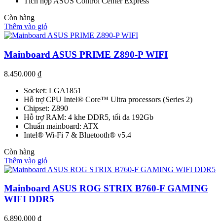
Tích hợp ASUS Control Center Express
Còn hàng
Thêm vào giỏ
Mainboard ASUS PRIME Z890-P WIFI
8.450.000
₫
Socket: LGA1851
Hỗ trợ CPU Intel® Core™ Ultra processors (Series 2)
Chipset: Z890
Hỗ trợ RAM: 4 khe DDR5, tối đa 192Gb
Chuẩn mainboard: ATX
Intel® Wi-Fi 7 & Bluetooth® v5.4
Còn hàng
Thêm vào giỏ
Mainboard ASUS ROG STRIX B760-F GAMING
WIFI DDR5
6.890.000
₫