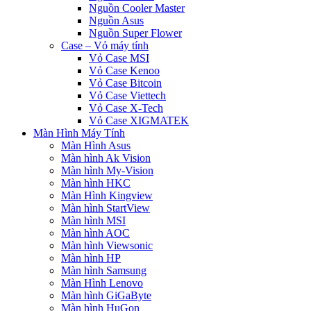
Nguồn Cooler Master
Nguồn Asus
Nguồn Super Flower
Case – Vỏ máy tính
Vỏ Case MSI
Vỏ Case Kenoo
Vỏ Case Bitcoin
Vỏ Case Viettech
Vỏ Case X-Tech
Vỏ Case XIGMATEK
Màn Hình Máy Tính
Màn Hình Asus
Màn hình Ak Vision
Màn hình My-Vision
Màn hình HKC
Màn Hình Kingview
Màn hình StartView
Màn hình MSI
Màn hình AOC
Màn hình Viewsonic
Màn hình HP
Màn hình Samsung
Màn Hình Lenovo
Màn hình GiGaByte
Màn hình HuGon