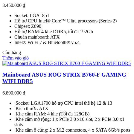
8.450.000
₫
Socket: LGA1851
Hỗ trợ CPU Intel® Core™ Ultra processors (Series 2)
Chipset: Z890
Hỗ trợ RAM: 4 khe DDR5, tối đa 192Gb
Chuẩn mainboard: ATX
Intel® Wi-Fi 7 & Bluetooth® v5.4
Còn hàng
Thêm vào giỏ
Mainboard ASUS ROG STRIX B760-F GAMING
WIFI DDR5
6.890.000
₫
Socket: LGA1700 hỗ trợ CPU intel thế hệ 12 & 13
Kích thước: ATX
Khe cắm RAM: 4 khe (Tối đa 128GB)
Khe cắm mở rộng: 1 x PCIe 3.0 x16 slot, 2 x PCIe 3.0 x1
slots
Khe cắm ổ cứng: 2 x M.2 connectors, 4 x SATA 6Gb/s ports