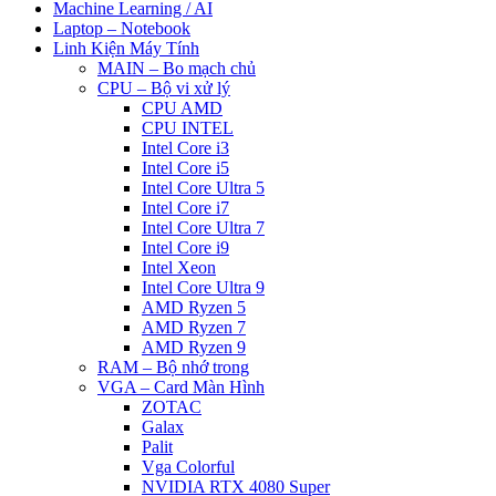
Machine Learning / AI
Laptop – Notebook
Linh Kiện Máy Tính
MAIN – Bo mạch chủ
CPU – Bộ vi xử lý
CPU AMD
CPU INTEL
Intel Core i3
Intel Core i5
Intel Core Ultra 5
Intel Core i7
Intel Core Ultra 7
Intel Core i9
Intel Xeon
Intel Core Ultra 9
AMD Ryzen 5
AMD Ryzen 7
AMD Ryzen 9
RAM – Bộ nhớ trong
VGA – Card Màn Hình
ZOTAC
Galax
Palit
Vga Colorful
NVIDIA RTX 4080 Super