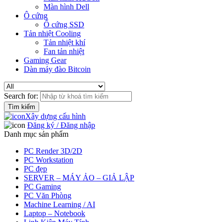
Màn hình Dell
Ô cứng
Ổ cứng SSD
Tản nhiệt Cooling
Tản nhiệt khí
Fan tản nhiệt
Gaming Gear
Dàn máy đào Bitcoin
Search for:
Xây dựng cấu hình
Đăng ký / Đăng nhập
Danh mục sản phẩm
PC Render 3D/2D
PC Workstation
PC đẹp
SERVER – MÁY ẢO – GIẢ LẬP
PC Gaming
PC Văn Phòng
Machine Learning / AI
Laptop – Notebook