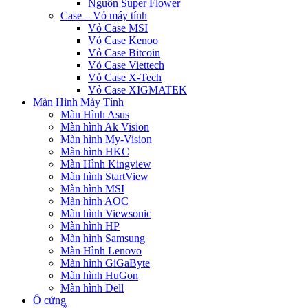
Nguồn Super Flower
Case – Vỏ máy tính
Vỏ Case MSI
Vỏ Case Kenoo
Vỏ Case Bitcoin
Vỏ Case Viettech
Vỏ Case X-Tech
Vỏ Case XIGMATEK
Màn Hình Máy Tính
Màn Hình Asus
Màn hình Ak Vision
Màn hình My-Vision
Màn hình HKC
Màn Hình Kingview
Màn hình StartView
Màn hình MSI
Màn hình AOC
Màn hình Viewsonic
Màn hình HP
Màn hình Samsung
Màn Hình Lenovo
Màn hình GiGaByte
Màn hình HuGon
Màn hình Dell
Ô cứng