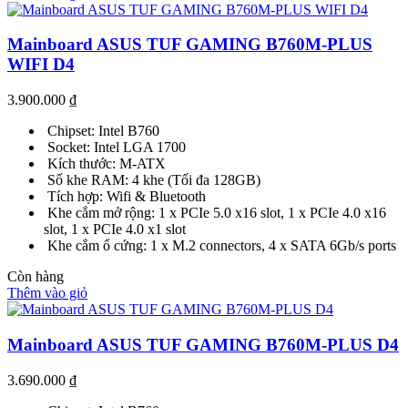
Mainboard ASUS TUF GAMING B760M-PLUS
WIFI D4
3.900.000
₫
Chipset: Intel B760
Socket: Intel LGA 1700
Kích thước: M-ATX
Số khe RAM: 4 khe (Tối đa 128GB)
Tích hợp: Wifi & Bluetooth
Khe cắm mở rộng: 1 x PCIe 5.0 x16 slot, 1 x PCIe 4.0 x16
slot, 1 x PCIe 4.0 x1 slot
Khe cắm ổ cứng: 1 x M.2 connectors, 4 x SATA 6Gb/s ports
Còn hàng
Thêm vào giỏ
Mainboard ASUS TUF GAMING B760M-PLUS D4
3.690.000
₫