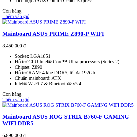
Tích hợp ASUS Control Center Express
Còn hàng
Thêm vào giỏ
Mainboard ASUS PRIME Z890-P WIFI
8.450.000
₫
Socket: LGA1851
Hỗ trợ CPU Intel® Core™ Ultra processors (Series 2)
Chipset: Z890
Hỗ trợ RAM: 4 khe DDR5, tối đa 192Gb
Chuẩn mainboard: ATX
Intel® Wi-Fi 7 & Bluetooth® v5.4
Còn hàng
Thêm vào giỏ
Mainboard ASUS ROG STRIX B760-F GAMING
WIFI DDR5
6.890.000
₫