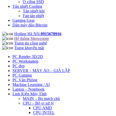
Ổ cứng SSD
Tản nhiệt Cooling
Tản nhiệt khí
Fan tản nhiệt
Gaming Gear
Dàn máy đào Bitcoin
Hotline Hà Nội
0915678916
Hệ thống Showroom
Trang tin công nghệ
Trang khuyến mãi
PC Render 3D/2D
PC Workstation
PC đẹp
SERVER – MÁY ẢO – GIẢ LẬP
PC Gaming
PC Văn Phòng
Machine Learning / AI
Laptop – Notebook
Linh Kiện Máy Tính
MAIN – Bo mạch chủ
CPU – Bộ vi xử lý
CPU AMD
CPU INTEL