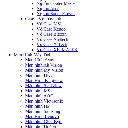
Nguồn Cooler Master
Nguồn Asus
Nguồn Super Flower
Case – Vỏ máy tính
Vỏ Case MSI
Vỏ Case Kenoo
Vỏ Case Bitcoin
Vỏ Case Viettech
Vỏ Case X-Tech
Vỏ Case XIGMATEK
Màn Hình Máy Tính
Màn Hình Asus
Màn hình Ak Vision
Màn hình My-Vision
Màn hình HKC
Màn Hình Kingview
Màn hình StartView
Màn hình MSI
Màn hình AOC
Màn hình Viewsonic
Màn hình HP
Màn hình Samsung
Màn Hình Lenovo
Màn hình GiGaByte
Màn hình HuGon