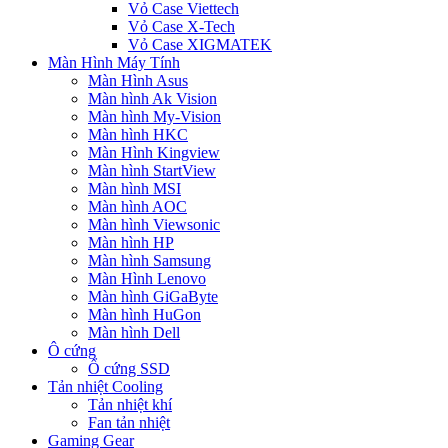
Vỏ Case Viettech
Vỏ Case X-Tech
Vỏ Case XIGMATEK
Màn Hình Máy Tính
Màn Hình Asus
Màn hình Ak Vision
Màn hình My-Vision
Màn hình HKC
Màn Hình Kingview
Màn hình StartView
Màn hình MSI
Màn hình AOC
Màn hình Viewsonic
Màn hình HP
Màn hình Samsung
Màn Hình Lenovo
Màn hình GiGaByte
Màn hình HuGon
Màn hình Dell
Ô cứng
Ổ cứng SSD
Tản nhiệt Cooling
Tản nhiệt khí
Fan tản nhiệt
Gaming Gear