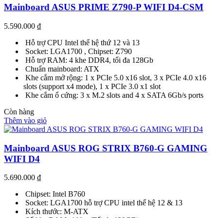
Mainboard ASUS PRIME Z790-P WIFI D4-CSM
5.590.000
₫
Hỗ trợ CPU Intel thế hệ thứ 12 và 13
Socket: LGA1700 , Chipset: Z790
Hỗ trợ RAM: 4 khe DDR4, tối đa 128Gb
Chuẩn mainboard: ATX
Khe cắm mở rộng: 1 x PCIe 5.0 x16 slot, 3 x PCIe 4.0 x16
slots (support x4 mode), 1 x PCIe 3.0 x1 slot
Khe cắm ổ cứng: 3 x M.2 slots and 4 x SATA 6Gb/s ports
Còn hàng
Thêm vào giỏ
Mainboard ASUS ROG STRIX B760-G GAMING
WIFI D4
5.690.000
₫
Chipset: Intel B760
Socket: LGA1700 hỗ trợ CPU intel thế hệ 12 & 13
Kích thước: M-ATX