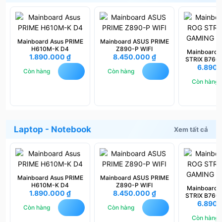
Mainboard Asus PRIME
Mainboard ASUS PRIME
H610M-K D4
Z890-P WIFI
Mainboard
1.890.000
₫
8.450.000
₫
STRIX B760
6.890
WIFI 
Còn hàng
Còn hàng
Còn hàng
Laptop - Notebook
Xem tất cả
Mainboard Asus PRIME
Mainboard ASUS PRIME
H610M-K D4
Z890-P WIFI
Mainboard
1.890.000
₫
8.450.000
₫
STRIX B760
6.890
WIFI 
Còn hàng
Còn hàng
Còn hàng