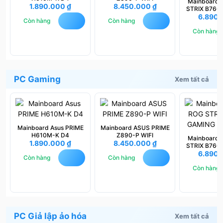
Mainboard
1.890.000
₫
8.450.000
₫
STRIX B760
6.890
WIFI 
Còn hàng
Còn hàng
Còn hàng
PC Gaming
Xem tất cả
Mainboard Asus PRIME
Mainboard ASUS PRIME
H610M-K D4
Z890-P WIFI
Mainboard
1.890.000
₫
8.450.000
₫
STRIX B760
6.890
WIFI 
Còn hàng
Còn hàng
Còn hàng
PC Giả lập ảo hóa
Xem tất cả