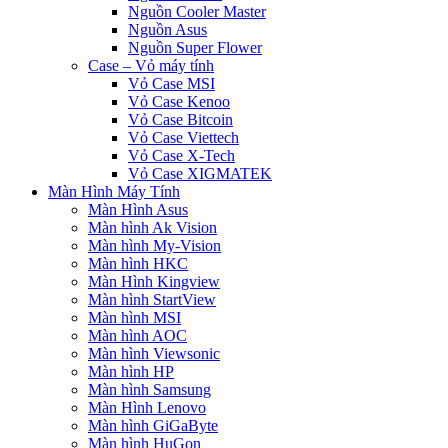
Nguồn Cooler Master
Nguồn Asus
Nguồn Super Flower
Case – Vỏ máy tính
Vỏ Case MSI
Vỏ Case Kenoo
Vỏ Case Bitcoin
Vỏ Case Viettech
Vỏ Case X-Tech
Vỏ Case XIGMATEK
Màn Hình Máy Tính
Màn Hình Asus
Màn hình Ak Vision
Màn hình My-Vision
Màn hình HKC
Màn Hình Kingview
Màn hình StartView
Màn hình MSI
Màn hình AOC
Màn hình Viewsonic
Màn hình HP
Màn hình Samsung
Màn Hình Lenovo
Màn hình GiGaByte
Màn hình HuGon