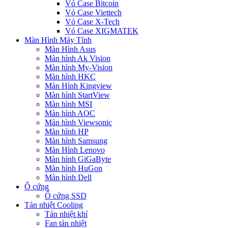
Vỏ Case Bitcoin
Vỏ Case Viettech
Vỏ Case X-Tech
Vỏ Case XIGMATEK
Màn Hình Máy Tính
Màn Hình Asus
Màn hình Ak Vision
Màn hình My-Vision
Màn hình HKC
Màn Hình Kingview
Màn hình StartView
Màn hình MSI
Màn hình AOC
Màn hình Viewsonic
Màn hình HP
Màn hình Samsung
Màn Hình Lenovo
Màn hình GiGaByte
Màn hình HuGon
Màn hình Dell
Ô cứng
Ổ cứng SSD
Tản nhiệt Cooling
Tản nhiệt khí
Fan tản nhiệt