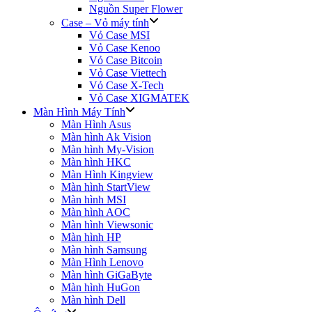
Nguồn Super Flower
Case – Vỏ máy tính
Vỏ Case MSI
Vỏ Case Kenoo
Vỏ Case Bitcoin
Vỏ Case Viettech
Vỏ Case X-Tech
Vỏ Case XIGMATEK
Màn Hình Máy Tính
Màn Hình Asus
Màn hình Ak Vision
Màn hình My-Vision
Màn hình HKC
Màn Hình Kingview
Màn hình StartView
Màn hình MSI
Màn hình AOC
Màn hình Viewsonic
Màn hình HP
Màn hình Samsung
Màn Hình Lenovo
Màn hình GiGaByte
Màn hình HuGon
Màn hình Dell