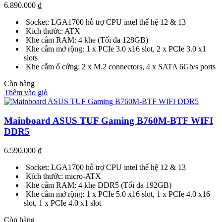
6.890.000
₫
Socket: LGA1700 hỗ trợ CPU intel thế hệ 12 & 13
Kích thước: ATX
Khe cắm RAM: 4 khe (Tối đa 128GB)
Khe cắm mở rộng: 1 x PCIe 3.0 x16 slot, 2 x PCIe 3.0 x1
slots
Khe cắm ổ cứng: 2 x M.2 connectors, 4 x SATA 6Gb/s ports
Còn hàng
Thêm vào giỏ
Mainboard ASUS TUF Gaming B760M-BTF WIFI
DDR5
6.590.000
₫
Socket: LGA1700 hỗ trợ CPU intel thế hệ 12 & 13
Kích thước: micro-ATX
Khe cắm RAM: 4 khe DDR5 (Tối đa 192GB)
Khe cắm mở rộng: 1 x PCIe 5.0 x16 slot, 1 x PCIe 4.0 x16
slot, 1 x PCIe 4.0 x1 slot
Còn hàng