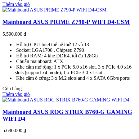
Thêm vào giỏ
Mainboard ASUS PRIME Z790-P WIFI D4-CSM
5.590.000
₫
Hỗ trợ CPU Intel thế hệ thứ 12 và 13
Socket: LGA1700 , Chipset: Z790
Hỗ trợ RAM: 4 khe DDR4, tối đa 128Gb
Chuẩn mainboard: ATX
Khe cắm mở rộng: 1 x PCIe 5.0 x16 slot, 3 x PCIe 4.0 x16
slots (support x4 mode), 1 x PCIe 3.0 x1 slot
Khe cắm ổ cứng: 3 x M.2 slots and 4 x SATA 6Gb/s ports
Còn hàng
Thêm vào giỏ
Mainboard ASUS ROG STRIX B760-G GAMING
WIFI D4
5.690.000
₫