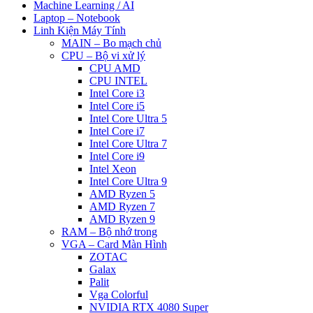
Machine Learning / AI
Laptop – Notebook
Linh Kiện Máy Tính
MAIN – Bo mạch chủ
CPU – Bộ vi xử lý
CPU AMD
CPU INTEL
Intel Core i3
Intel Core i5
Intel Core Ultra 5
Intel Core i7
Intel Core Ultra 7
Intel Core i9
Intel Xeon
Intel Core Ultra 9
AMD Ryzen 5
AMD Ryzen 7
AMD Ryzen 9
RAM – Bộ nhớ trong
VGA – Card Màn Hình
ZOTAC
Galax
Palit
Vga Colorful
NVIDIA RTX 4080 Super