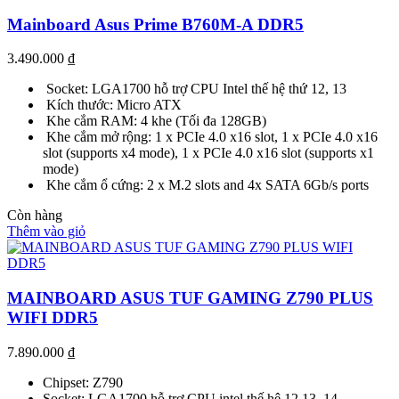
Mainboard Asus Prime B760M-A DDR5
3.490.000
₫
Socket: LGA1700 hỗ trợ CPU Intel thế hệ thứ 12, 13
Kích thước: Micro ATX
Khe cắm RAM: 4 khe (Tối đa 128GB)
Khe cắm mở rộng: 1 x PCIe 4.0 x16 slot, 1 x PCIe 4.0 x16
slot (supports x4 mode), 1 x PCIe 4.0 x16 slot (supports x1
mode)
Khe cắm ổ cứng: 2 x M.2 slots and 4x SATA 6Gb/s ports
Còn hàng
Thêm vào giỏ
MAINBOARD ASUS TUF GAMING Z790 PLUS
WIFI DDR5
7.890.000
₫
Chipset: Z790
Socket: LGA1700 hỗ trợ CPU intel thế hệ 12,13, 14