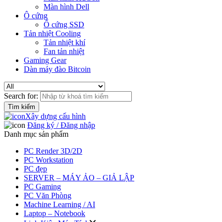
Màn hình Dell
Ô cứng
Ổ cứng SSD
Tản nhiệt Cooling
Tản nhiệt khí
Fan tản nhiệt
Gaming Gear
Dàn máy đào Bitcoin
Search for:
Xây dựng cấu hình
Đăng ký / Đăng nhập
Danh mục sản phẩm
PC Render 3D/2D
PC Workstation
PC đẹp
SERVER – MÁY ẢO – GIẢ LẬP
PC Gaming
PC Văn Phòng
Machine Learning / AI
Laptop – Notebook