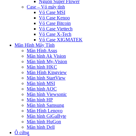
Nguồn Super Flower
Case – Vỏ máy tính
Vỏ Case MSI
Vỏ Case Kenoo
Vỏ Case Bitcoin
Vỏ Case Viettech
Vỏ Case X-Tech
Vỏ Case XIGMATEK
Màn Hình Máy Tính
Màn Hình Asus
Màn hình Ak Vision
Màn hình My-Vision
Màn hình HKC
Màn Hình Kingview
Màn hình StartView
Màn hình MSI
Màn hình AOC
Màn hình Viewsonic
Màn hình HP
Màn hình Samsung
Màn Hình Lenovo
Màn hình GiGaByte
Màn hình HuGon
Màn hình Dell
Ô cứng