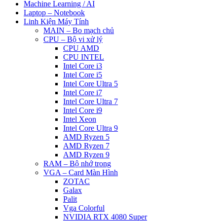
Machine Learning / AI
Laptop – Notebook
Linh Kiện Máy Tính
MAIN – Bo mạch chủ
CPU – Bộ vi xử lý
CPU AMD
CPU INTEL
Intel Core i3
Intel Core i5
Intel Core Ultra 5
Intel Core i7
Intel Core Ultra 7
Intel Core i9
Intel Xeon
Intel Core Ultra 9
AMD Ryzen 5
AMD Ryzen 7
AMD Ryzen 9
RAM – Bộ nhớ trong
VGA – Card Màn Hình
ZOTAC
Galax
Palit
Vga Colorful
NVIDIA RTX 4080 Super