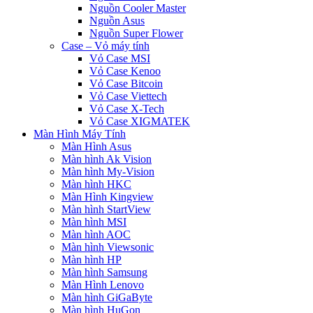
Nguồn Cooler Master
Nguồn Asus
Nguồn Super Flower
Case – Vỏ máy tính
Vỏ Case MSI
Vỏ Case Kenoo
Vỏ Case Bitcoin
Vỏ Case Viettech
Vỏ Case X-Tech
Vỏ Case XIGMATEK
Màn Hình Máy Tính
Màn Hình Asus
Màn hình Ak Vision
Màn hình My-Vision
Màn hình HKC
Màn Hình Kingview
Màn hình StartView
Màn hình MSI
Màn hình AOC
Màn hình Viewsonic
Màn hình HP
Màn hình Samsung
Màn Hình Lenovo
Màn hình GiGaByte
Màn hình HuGon