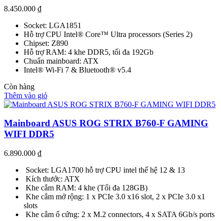
8.450.000
₫
Socket: LGA1851
Hỗ trợ CPU Intel® Core™ Ultra processors (Series 2)
Chipset: Z890
Hỗ trợ RAM: 4 khe DDR5, tối đa 192Gb
Chuẩn mainboard: ATX
Intel® Wi-Fi 7 & Bluetooth® v5.4
Còn hàng
Thêm vào giỏ
Mainboard ASUS ROG STRIX B760-F GAMING
WIFI DDR5
6.890.000
₫
Socket: LGA1700 hỗ trợ CPU intel thế hệ 12 & 13
Kích thước: ATX
Khe cắm RAM: 4 khe (Tối đa 128GB)
Khe cắm mở rộng: 1 x PCIe 3.0 x16 slot, 2 x PCIe 3.0 x1
slots
Khe cắm ổ cứng: 2 x M.2 connectors, 4 x SATA 6Gb/s ports