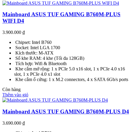
Mainboard ASUS TUF GAMING B760M-PLUS
WIFI D4
3.900.000
₫
Chipset: Intel B760
Socket: Intel LGA 1700
Kích thước: M-ATX
Số khe RAM: 4 khe (Tối đa 128GB)
Tích hợp: Wifi & Bluetooth
Khe cắm mở rộng: 1 x PCIe 5.0 x16 slot, 1 x PCIe 4.0 x16
slot, 1 x PCIe 4.0 x1 slot
Khe cắm ổ cứng: 1 x M.2 connectors, 4 x SATA 6Gb/s ports
Còn hàng
Thêm vào giỏ
Mainboard ASUS TUF GAMING B760M-PLUS D4
3.690.000
₫