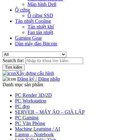
Màn hình Dell
Ô cứng
Ổ cứng SSD
Tản nhiệt Cooling
Tản nhiệt khí
Fan tản nhiệt
Gaming Gear
Dàn máy đào Bitcoin
Search for:
Xây dựng cấu hình
Đăng ký / Đăng nhập
Danh mục sản phẩm
PC Render 3D/2D
PC Workstation
PC đẹp
SERVER – MÁY ẢO – GIẢ LẬP
PC Gaming
PC Văn Phòng
Machine Learning / AI
Laptop – Notebook