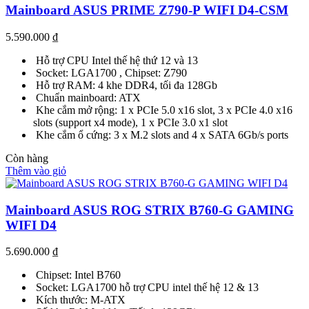
Mainboard ASUS PRIME Z790-P WIFI D4-CSM
5.590.000
₫
Hỗ trợ CPU Intel thế hệ thứ 12 và 13
Socket: LGA1700 , Chipset: Z790
Hỗ trợ RAM: 4 khe DDR4, tối đa 128Gb
Chuẩn mainboard: ATX
Khe cắm mở rộng: 1 x PCIe 5.0 x16 slot, 3 x PCIe 4.0 x16
slots (support x4 mode), 1 x PCIe 3.0 x1 slot
Khe cắm ổ cứng: 3 x M.2 slots and 4 x SATA 6Gb/s ports
Còn hàng
Thêm vào giỏ
Mainboard ASUS ROG STRIX B760-G GAMING
WIFI D4
5.690.000
₫
Chipset: Intel B760
Socket: LGA1700 hỗ trợ CPU intel thế hệ 12 & 13
Kích thước: M-ATX