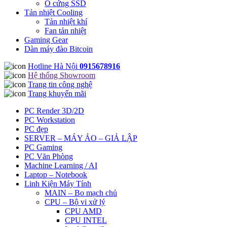
Ổ cứng SSD
Tản nhiệt Cooling
Tản nhiệt khí
Fan tản nhiệt
Gaming Gear
Dàn máy đào Bitcoin
Hotline Hà Nội
0915678916
Hệ thống Showroom
Trang tin công nghệ
Trang khuyến mãi
PC Render 3D/2D
PC Workstation
PC đẹp
SERVER – MÁY ẢO – GIẢ LẬP
PC Gaming
PC Văn Phòng
Machine Learning / AI
Laptop – Notebook
Linh Kiện Máy Tính
MAIN – Bo mạch chủ
CPU – Bộ vi xử lý
CPU AMD
CPU INTEL