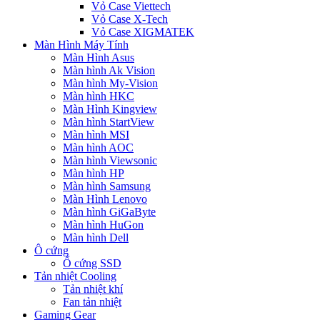
Vỏ Case Viettech
Vỏ Case X-Tech
Vỏ Case XIGMATEK
Màn Hình Máy Tính
Màn Hình Asus
Màn hình Ak Vision
Màn hình My-Vision
Màn hình HKC
Màn Hình Kingview
Màn hình StartView
Màn hình MSI
Màn hình AOC
Màn hình Viewsonic
Màn hình HP
Màn hình Samsung
Màn Hình Lenovo
Màn hình GiGaByte
Màn hình HuGon
Màn hình Dell
Ô cứng
Ổ cứng SSD
Tản nhiệt Cooling
Tản nhiệt khí
Fan tản nhiệt
Gaming Gear