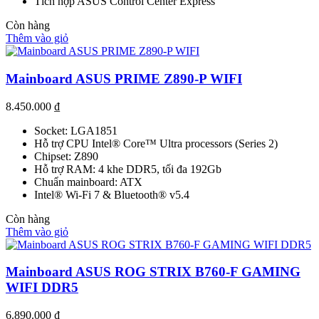
Tích hợp ASUS Control Center Express
Còn hàng
Thêm vào giỏ
Mainboard ASUS PRIME Z890-P WIFI
8.450.000
₫
Socket: LGA1851
Hỗ trợ CPU Intel® Core™ Ultra processors (Series 2)
Chipset: Z890
Hỗ trợ RAM: 4 khe DDR5, tối đa 192Gb
Chuẩn mainboard: ATX
Intel® Wi-Fi 7 & Bluetooth® v5.4
Còn hàng
Thêm vào giỏ
Mainboard ASUS ROG STRIX B760-F GAMING
WIFI DDR5
6.890.000
₫