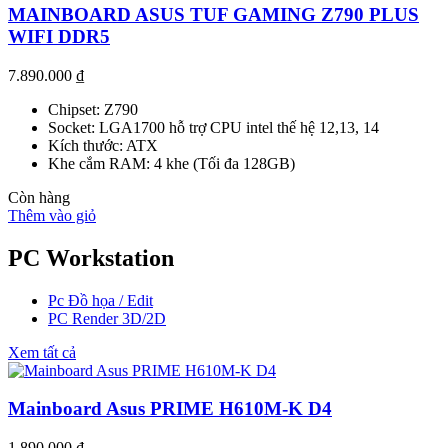
MAINBOARD ASUS TUF GAMING Z790 PLUS
WIFI DDR5
7.890.000
₫
Chipset: Z790
Socket: LGA1700 hỗ trợ CPU intel thế hệ 12,13, 14
Kích thước: ATX
Khe cắm RAM: 4 khe (Tối đa 128GB)
Còn hàng
Thêm vào giỏ
PC Workstation
Pc Đồ họa / Edit
PC Render 3D/2D
Xem tất cả
Mainboard Asus PRIME H610M-K D4
1.890.000
₫