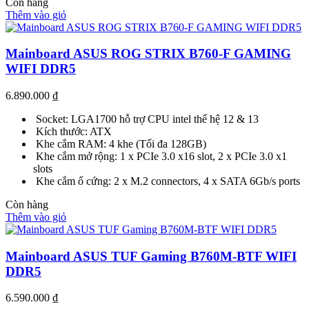
Còn hàng
Thêm vào giỏ
Mainboard ASUS ROG STRIX B760-F GAMING
WIFI DDR5
6.890.000
₫
Socket: LGA1700 hỗ trợ CPU intel thế hệ 12 & 13
Kích thước: ATX
Khe cắm RAM: 4 khe (Tối đa 128GB)
Khe cắm mở rộng: 1 x PCIe 3.0 x16 slot, 2 x PCIe 3.0 x1
slots
Khe cắm ổ cứng: 2 x M.2 connectors, 4 x SATA 6Gb/s ports
Còn hàng
Thêm vào giỏ
Mainboard ASUS TUF Gaming B760M-BTF WIFI
DDR5
6.590.000
₫