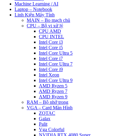
Machine Learning / AI
Laptop – Notebook
Linh Kiện Máy Tính
MAIN – Bo mạch chủ
CPU – Bộ vi xử lý
CPU AMD
CPU INTEL
Intel Core i3
Intel Core i5
Intel Core Ultra 5
Intel Core i7
Intel Core Ultra 7
Intel Core i9
Intel Xeon
Intel Core Ultra 9
AMD Ryzen 5
AMD Ryzen 7
AMD Ryzen 9
RAM – Bộ nhớ trong
VGA – Card Màn Hình
ZOTAC
Galax
Palit
Vga Colorful
NVIDIA RTX 4080 Super