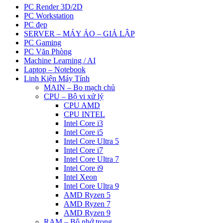
PC Render 3D/2D
PC Workstation
PC đẹp
SERVER – MÁY ẢO – GIẢ LẬP
PC Gaming
PC Văn Phòng
Machine Learning / AI
Laptop – Notebook
Linh Kiện Máy Tính
MAIN – Bo mạch chủ
CPU – Bộ vi xử lý
CPU AMD
CPU INTEL
Intel Core i3
Intel Core i5
Intel Core Ultra 5
Intel Core i7
Intel Core Ultra 7
Intel Core i9
Intel Xeon
Intel Core Ultra 9
AMD Ryzen 5
AMD Ryzen 7
AMD Ryzen 9
RAM – Bộ nhớ trong