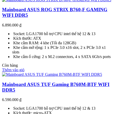
Mainboard ASUS ROG STRIX B760-F GAMING
WIFI DDR5
6.890.000
₫
Socket: LGA1700 hỗ trợ CPU intel thế hệ 12 & 13
Kích thước: ATX
Khe cắm RAM: 4 khe (Tối đa 128GB)
Khe cắm mở rộng: 1 x PCIe 3.0 x16 slot, 2 x PCIe 3.0 x1
slots
Khe cắm ổ cứng: 2 x M.2 connectors, 4 x SATA 6Gb/s ports
Còn hàng
Thêm vào giỏ
Mainboard ASUS TUF Gaming B760M-BTF WIFI
DDR5
6.590.000
₫
Socket: LGA1700 hỗ trợ CPU intel thế hệ 12 & 13
Kích thước: micro-ATX