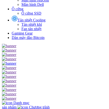
Màn hình HuGon
Màn hình Dell
Ô cứng
Ổ cứng SSD
Tản nhiệt Cooling
Tản nhiệt khí
Fan tản nhiệt
Gaming Gear
Dàn máy đào Bitcoin
Danh mục
sản phẩm
Chương trình