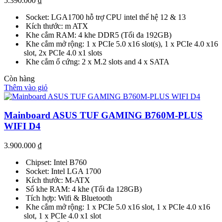
5.390.000
₫
Socket: LGA1700 hỗ trợ CPU intel thế hệ 12 & 13
Kích thước: m ATX
Khe cắm RAM: 4 khe DDR5 (Tối đa 192GB)
Khe cắm mở rộng: 1 x PCIe 5.0 x16 slot(s), 1 x PCIe 4.0 x16
slot, 2x PCIe 4.0 x1 slots
Khe cắm ổ cứng: 2 x M.2 slots and 4 x SATA
Còn hàng
Thêm vào giỏ
Mainboard ASUS TUF GAMING B760M-PLUS
WIFI D4
3.900.000
₫
Chipset: Intel B760
Socket: Intel LGA 1700
Kích thước: M-ATX
Số khe RAM: 4 khe (Tối đa 128GB)
Tích hợp: Wifi & Bluetooth
Khe cắm mở rộng: 1 x PCIe 5.0 x16 slot, 1 x PCIe 4.0 x16
slot, 1 x PCIe 4.0 x1 slot