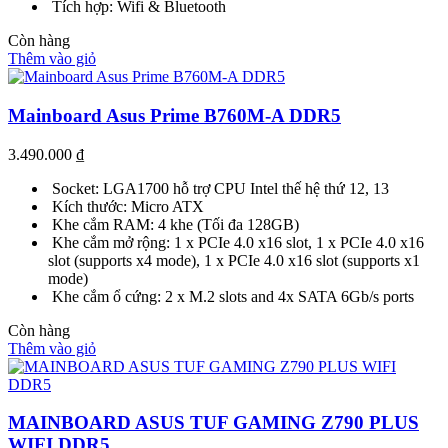
Tích hợp: Wifi & Bluetooth
Còn hàng
Thêm vào giỏ
Mainboard Asus Prime B760M-A DDR5
3.490.000
₫
Socket: LGA1700 hỗ trợ CPU Intel thế hệ thứ 12, 13
Kích thước: Micro ATX
Khe cắm RAM: 4 khe (Tối đa 128GB)
Khe cắm mở rộng: 1 x PCIe 4.0 x16 slot, 1 x PCIe 4.0 x16
slot (supports x4 mode), 1 x PCIe 4.0 x16 slot (supports x1
mode)
Khe cắm ổ cứng: 2 x M.2 slots and 4x SATA 6Gb/s ports
Còn hàng
Thêm vào giỏ
MAINBOARD ASUS TUF GAMING Z790 PLUS
WIFI DDR5