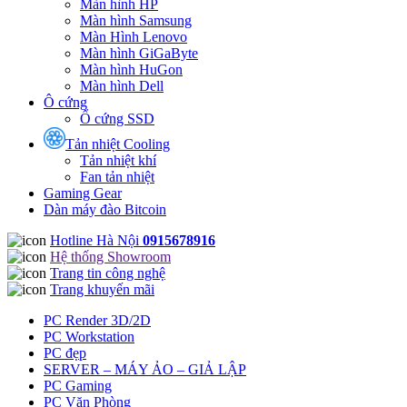
Màn hình HP
Màn hình Samsung
Màn Hình Lenovo
Màn hình GiGaByte
Màn hình HuGon
Màn hình Dell
Ô cứng
Ổ cứng SSD
Tản nhiệt Cooling
Tản nhiệt khí
Fan tản nhiệt
Gaming Gear
Dàn máy đào Bitcoin
Hotline Hà Nội
0915678916
Hệ thống Showroom
Trang tin công nghệ
Trang khuyến mãi
PC Render 3D/2D
PC Workstation
PC đẹp
SERVER – MÁY ẢO – GIẢ LẬP
PC Gaming
PC Văn Phòng