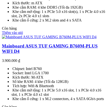
Kích thước: m ATX
Khe cắm RAM: 4 khe DDR5 (Tối đa 192GB)
Khe cắm mở rộng: 1 x PCIe 5.0 x16 slot(s), 1 x PCIe 4.0 x16
slot, 2x PCIe 4.0 x1 slots
Khe cắm ổ cứng: 2 x M.2 slots and 4 x SATA
Còn hàng
Thêm vào giỏ
Mainboard ASUS TUF GAMING B760M-PLUS
WIFI D4
3.900.000
₫
Chipset: Intel B760
Socket: Intel LGA 1700
Kích thước: M-ATX
Số khe RAM: 4 khe (Tối đa 128GB)
Tích hợp: Wifi & Bluetooth
Khe cắm mở rộng: 1 x PCIe 5.0 x16 slot, 1 x PCIe 4.0 x16
slot, 1 x PCIe 4.0 x1 slot
Khe cắm ổ cứng: 1 x M.2 connectors, 4 x SATA 6Gb/s ports
Còn hàng