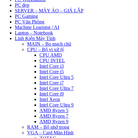
PC đẹp
SERVER – MÁY ẢO – GIẢ LẬP
PC Gaming
PC Văn Phòng
Machine Learning / AI
Laptop – Notebook
Linh Kiện Máy Tính
MAIN – Bo mạch chủ
CPU – Bộ vi xử lý
CPU AMD
CPU INTEL
Intel Core i3
Intel Core i5
Intel Core Ultra 5
Intel Core i7
Intel Core Ultra 7
Intel Core i9
Intel Xeon
Intel Core Ultra 9
AMD Ryzen 5
AMD Ryzen 7
AMD Ryzen 9
RAM – Bộ nhớ trong
VGA – Card Màn Hình