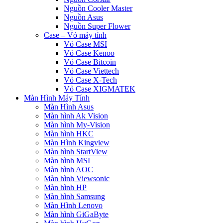
Nguồn Cooler Master
Nguồn Asus
Nguồn Super Flower
Case – Vỏ máy tính
Vỏ Case MSI
Vỏ Case Kenoo
Vỏ Case Bitcoin
Vỏ Case Viettech
Vỏ Case X-Tech
Vỏ Case XIGMATEK
Màn Hình Máy Tính
Màn Hình Asus
Màn hình Ak Vision
Màn hình My-Vision
Màn hình HKC
Màn Hình Kingview
Màn hình StartView
Màn hình MSI
Màn hình AOC
Màn hình Viewsonic
Màn hình HP
Màn hình Samsung
Màn Hình Lenovo
Màn hình GiGaByte