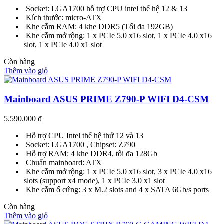
Socket: LGA1700 hỗ trợ CPU intel thế hệ 12 & 13
Kích thước: micro-ATX
Khe cắm RAM: 4 khe DDR5 (Tối đa 192GB)
Khe cắm mở rộng: 1 x PCIe 5.0 x16 slot, 1 x PCIe 4.0 x16
slot, 1 x PCIe 4.0 x1 slot
Còn hàng
Thêm vào giỏ
Mainboard ASUS PRIME Z790-P WIFI D4-CSM
5.590.000
₫
Hỗ trợ CPU Intel thế hệ thứ 12 và 13
Socket: LGA1700 , Chipset: Z790
Hỗ trợ RAM: 4 khe DDR4, tối đa 128Gb
Chuẩn mainboard: ATX
Khe cắm mở rộng: 1 x PCIe 5.0 x16 slot, 3 x PCIe 4.0 x16
slots (support x4 mode), 1 x PCIe 3.0 x1 slot
Khe cắm ổ cứng: 3 x M.2 slots and 4 x SATA 6Gb/s ports
Còn hàng
Thêm vào giỏ