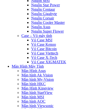
Nguồn MSI
Nguồn Star Power
Nguồn Centaur
Nguồn Gigabyte
Nguồn Corsair
Nguồn Cooler Master
Nguồn Asus
Nguồn Super Flower
Case – Vỏ máy tính
Vỏ Case MSI
Vỏ Case Kenoo
Vỏ Case Bitcoin
Vỏ Case Viettech
Vỏ Case X-Tech
Vỏ Case XIGMATEK
Màn Hình Máy Tính
Màn Hình Asus
Màn hình Ak Vision
Màn hình My-Vision
Màn hình HKC
Màn Hình Kingview
Màn hình StartView
Màn hình MSI
Màn hình AOC
Màn hình Viewsonic