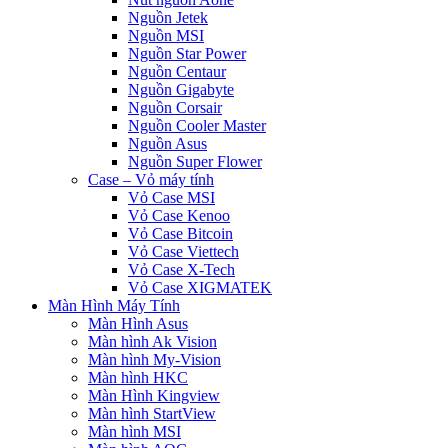
Nguồn Jetek
Nguồn MSI
Nguồn Star Power
Nguồn Centaur
Nguồn Gigabyte
Nguồn Corsair
Nguồn Cooler Master
Nguồn Asus
Nguồn Super Flower
Case – Vỏ máy tính
Vỏ Case MSI
Vỏ Case Kenoo
Vỏ Case Bitcoin
Vỏ Case Viettech
Vỏ Case X-Tech
Vỏ Case XIGMATEK
Màn Hình Máy Tính
Màn Hình Asus
Màn hình Ak Vision
Màn hình My-Vision
Màn hình HKC
Màn Hình Kingview
Màn hình StartView
Màn hình MSI