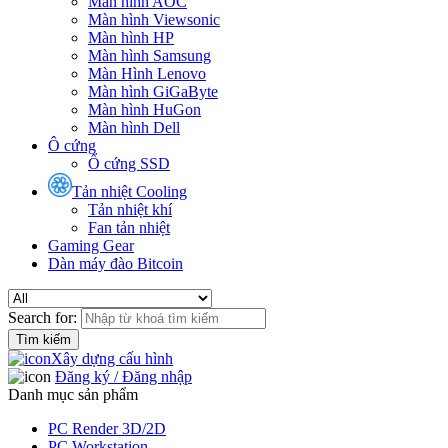
Màn hình AOC
Màn hình Viewsonic
Màn hình HP
Màn hình Samsung
Màn Hình Lenovo
Màn hình GiGaByte
Màn hình HuGon
Màn hình Dell
Ô cứng
Ổ cứng SSD
Tản nhiệt Cooling
Tản nhiệt khí
Fan tản nhiệt
Gaming Gear
Dàn máy đào Bitcoin
Search for:
Xây dựng cấu hình
Đăng ký / Đăng nhập
Danh mục sản phẩm
PC Render 3D/2D
PC Workstation