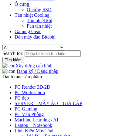
Ô cứng
Ổ cứng SSD
Tản nhiệt Cooling
Tản nhiệt khí
Fan tản nhiệt
Gaming Gear
Dàn máy đào Bitcoin
Search for:
Xây dựng cấu hình
Đăng ký / Đăng nhập
Danh mục sản phẩm
PC Render 3D/2D
PC Workstation
PC đẹp
SERVER – MÁY ẢO – GIẢ LẬP
PC Gaming
PC Văn Phòng
Machine Learning / AI
Laptop – Notebook
Linh Kiện Máy Tính