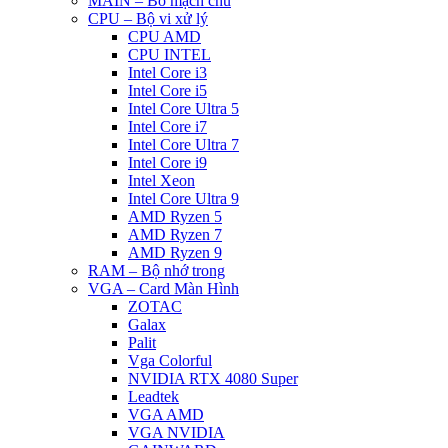
MAIN – Bo mạch chủ
CPU – Bộ vi xử lý
CPU AMD
CPU INTEL
Intel Core i3
Intel Core i5
Intel Core Ultra 5
Intel Core i7
Intel Core Ultra 7
Intel Core i9
Intel Xeon
Intel Core Ultra 9
AMD Ryzen 5
AMD Ryzen 7
AMD Ryzen 9
RAM – Bộ nhớ trong
VGA – Card Màn Hình
ZOTAC
Galax
Palit
Vga Colorful
NVIDIA RTX 4080 Super
Leadtek
VGA AMD
VGA NVIDIA