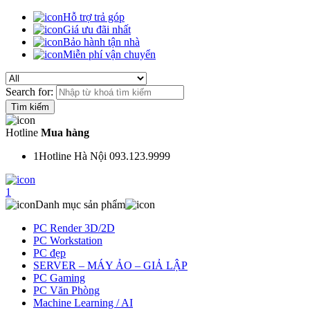
Hỗ trợ trả góp
Giá ưu đãi nhất
Bảo hành tận nhà
Miễn phí vận chuyển
Search for:
Hotline
Mua hàng
1
Hotline Hà Nội 093.123.9999
1
Danh mục sản phẩm
PC Render 3D/2D
PC Workstation
PC đẹp
SERVER – MÁY ẢO – GIẢ LẬP
PC Gaming
PC Văn Phòng
Machine Learning / AI