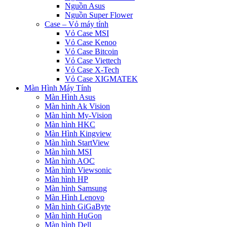
Nguồn Asus
Nguồn Super Flower
Case – Vỏ máy tính
Vỏ Case MSI
Vỏ Case Kenoo
Vỏ Case Bitcoin
Vỏ Case Viettech
Vỏ Case X-Tech
Vỏ Case XIGMATEK
Màn Hình Máy Tính
Màn Hình Asus
Màn hình Ak Vision
Màn hình My-Vision
Màn hình HKC
Màn Hình Kingview
Màn hình StartView
Màn hình MSI
Màn hình AOC
Màn hình Viewsonic
Màn hình HP
Màn hình Samsung
Màn Hình Lenovo
Màn hình GiGaByte
Màn hình HuGon
Màn hình Dell