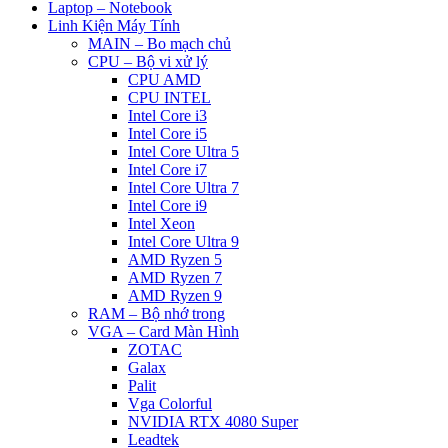
Laptop – Notebook
Linh Kiện Máy Tính
MAIN – Bo mạch chủ
CPU – Bộ vi xử lý
CPU AMD
CPU INTEL
Intel Core i3
Intel Core i5
Intel Core Ultra 5
Intel Core i7
Intel Core Ultra 7
Intel Core i9
Intel Xeon
Intel Core Ultra 9
AMD Ryzen 5
AMD Ryzen 7
AMD Ryzen 9
RAM – Bộ nhớ trong
VGA – Card Màn Hình
ZOTAC
Galax
Palit
Vga Colorful
NVIDIA RTX 4080 Super
Leadtek