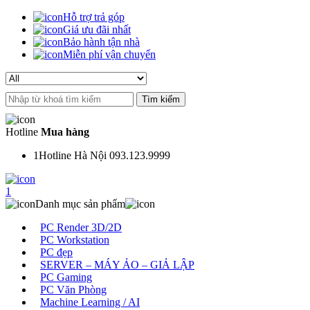
Hỗ trợ trả góp
Giá ưu đãi nhất
Bảo hành tận nhà
Miễn phí vận chuyển
Search
for:
Hotline
Mua hàng
1
Hotline Hà Nội 093.123.9999
1
Danh mục sản phẩm
PC Render 3D/2D
PC Workstation
PC đẹp
SERVER – MÁY ẢO – GIẢ LẬP
PC Gaming
PC Văn Phòng
Machine Learning / AI