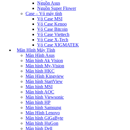
Nguồn Asus
Nguồn Super Flower
Case – Vỏ máy tính
Vỏ Case MSI
Vỏ Case Kenoo
Vỏ Case Bitcoin
Vỏ Case Viettech
Vỏ Case X-Tech
Vỏ Case XIGMATEK
Màn Hình Máy Tính
Màn Hình Asus
Màn hình Ak Vision
Màn hình My-Vision
Màn hình HKC
Màn Hình Kingview
Màn hình StartView
Màn hình MSI
Màn hình AOC
Màn hình Viewsonic
Màn hình HP
Màn hình Samsung
Màn Hình Lenovo
Màn hình GiGaByte
Màn hình HuGon
Màn hình Dell