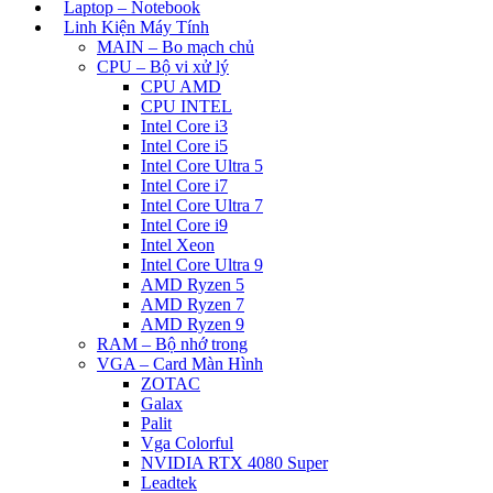
Laptop – Notebook
Linh Kiện Máy Tính
MAIN – Bo mạch chủ
CPU – Bộ vi xử lý
CPU AMD
CPU INTEL
Intel Core i3
Intel Core i5
Intel Core Ultra 5
Intel Core i7
Intel Core Ultra 7
Intel Core i9
Intel Xeon
Intel Core Ultra 9
AMD Ryzen 5
AMD Ryzen 7
AMD Ryzen 9
RAM – Bộ nhớ trong
VGA – Card Màn Hình
ZOTAC
Galax
Palit
Vga Colorful
NVIDIA RTX 4080 Super
Leadtek