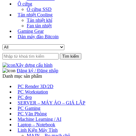
Ô cứng
Ổ cứng SSD
Tản nhiệt Cooling
Tản nhiệt khí
Fan tản nhiệt
Gaming Gear
Dàn máy đào Bitcoin
Search
for:
Xây dựng cấu hình
Đăng ký / Đăng nhập
Danh mục sản phẩm
PC Render 3D/2D
PC Workstation
PC đẹp
SERVER – MÁY ẢO – GIẢ LẬP
PC Gaming
PC Văn Phòng
Machine Learning / AI
Laptop – Notebook
Linh Kiện Máy Tính
MAIN – Bo mạch chủ