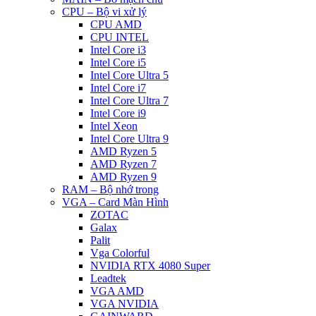
CPU – Bộ vi xử lý
CPU AMD
CPU INTEL
Intel Core i3
Intel Core i5
Intel Core Ultra 5
Intel Core i7
Intel Core Ultra 7
Intel Core i9
Intel Xeon
Intel Core Ultra 9
AMD Ryzen 5
AMD Ryzen 7
AMD Ryzen 9
RAM – Bộ nhớ trong
VGA – Card Màn Hình
ZOTAC
Galax
Palit
Vga Colorful
NVIDIA RTX 4080 Super
Leadtek
VGA AMD
VGA NVIDIA