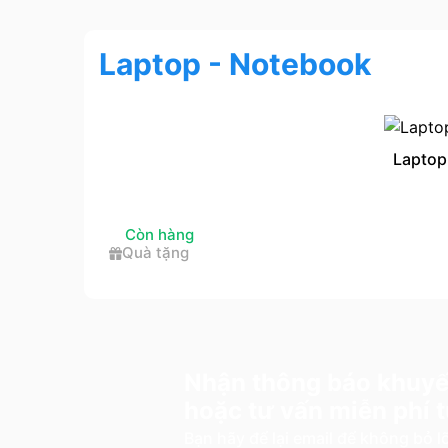
Laptop - Notebook
Laptop
Còn hàng
Quà tặng
Nhận thông báo khuyế
hoặc tư vấn miễn phí
Bạn hãy để lại email để không bỏ 