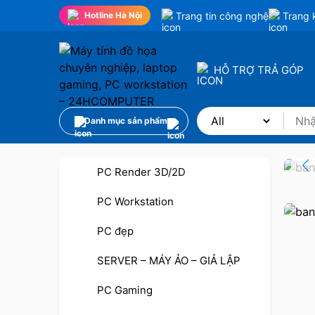
Trang tin công nghệ
Trang 
Hotline Hà Nội
HỖ TRỢ TRẢ GÓP
Danh mục sản phẩm
PC Render 3D/2D
PC Workstation
PC đẹp
SERVER – MÁY ẢO – GIẢ LẬP
PC Gaming