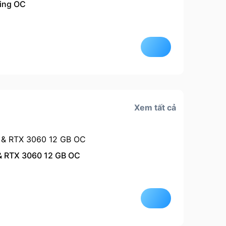
ing OC
Còn hà
Xem tất cả
& RTX 3060 12 GB OC
Còn hà