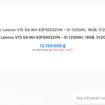
 Lenovo V15 G4 IAH 83FS0032VN – i5-12500H, 16GB, 512
12.190.000
₫
14.490.000
₫
(Tiết kiệm: 16%)
n mại
 từ 24h Computer
lỡ hàng ngàn