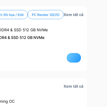
Xem tất cả
Pc Đồ họa / Edit
PC Render 3D/2D
DDR4 & SSD 512 GB NVMe
Còn hà
Xem tất cả