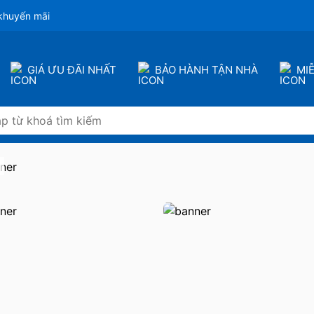
khuyến mãi
GIÁ ƯU ĐÃI NHẤT
BẢO HÀNH TẬN NHÀ
MI