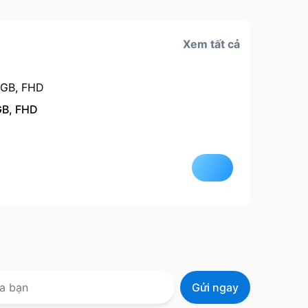
Xem tất cả
GB, FHD
Còn hà
Quà tặ