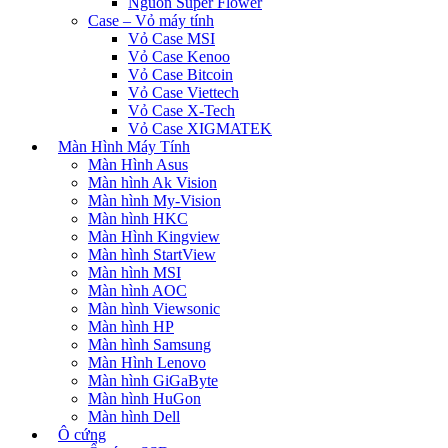
Nguồn Super Flower
Case – Vỏ máy tính
Vỏ Case MSI
Vỏ Case Kenoo
Vỏ Case Bitcoin
Vỏ Case Viettech
Vỏ Case X-Tech
Vỏ Case XIGMATEK
Màn Hình Máy Tính
Màn Hình Asus
Màn hình Ak Vision
Màn hình My-Vision
Màn hình HKC
Màn Hình Kingview
Màn hình StartView
Màn hình MSI
Màn hình AOC
Màn hình Viewsonic
Màn hình HP
Màn hình Samsung
Màn Hình Lenovo
Màn hình GiGaByte
Màn hình HuGon
Màn hình Dell
Ô cứng