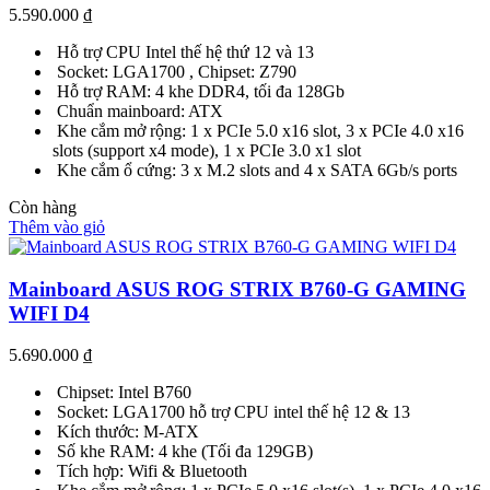
5.590.000
₫
Hỗ trợ CPU Intel thế hệ thứ 12 và 13
Socket: LGA1700 , Chipset: Z790
Hỗ trợ RAM: 4 khe DDR4, tối đa 128Gb
Chuẩn mainboard: ATX
Khe cắm mở rộng: 1 x PCIe 5.0 x16 slot, 3 x PCIe 4.0 x16
slots (support x4 mode), 1 x PCIe 3.0 x1 slot
Khe cắm ổ cứng: 3 x M.2 slots and 4 x SATA 6Gb/s ports
Còn hàng
Thêm vào giỏ
Mainboard ASUS ROG STRIX B760-G GAMING
WIFI D4
5.690.000
₫
Chipset: Intel B760
Socket: LGA1700 hỗ trợ CPU intel thế hệ 12 & 13
Kích thước: M-ATX
Số khe RAM: 4 khe (Tối đa 129GB)
Tích hợp: Wifi & Bluetooth