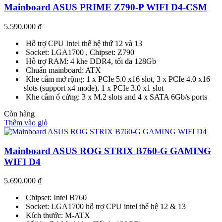
Mainboard ASUS PRIME Z790-P WIFI D4-CSM
5.590.000
₫
Hỗ trợ CPU Intel thế hệ thứ 12 và 13
Socket: LGA1700 , Chipset: Z790
Hỗ trợ RAM: 4 khe DDR4, tối đa 128Gb
Chuẩn mainboard: ATX
Khe cắm mở rộng: 1 x PCIe 5.0 x16 slot, 3 x PCIe 4.0 x16
slots (support x4 mode), 1 x PCIe 3.0 x1 slot
Khe cắm ổ cứng: 3 x M.2 slots and 4 x SATA 6Gb/s ports
Còn hàng
Thêm vào giỏ
Mainboard ASUS ROG STRIX B760-G GAMING
WIFI D4
5.690.000
₫
Chipset: Intel B760
Socket: LGA1700 hỗ trợ CPU intel thế hệ 12 & 13
Kích thước: M-ATX