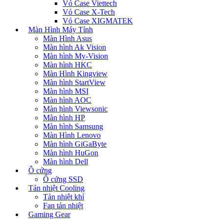
Vỏ Case Viettech
Vỏ Case X-Tech
Vỏ Case XIGMATEK
Màn Hình Máy Tính
Màn Hình Asus
Màn hình Ak Vision
Màn hình My-Vision
Màn hình HKC
Màn Hình Kingview
Màn hình StartView
Màn hình MSI
Màn hình AOC
Màn hình Viewsonic
Màn hình HP
Màn hình Samsung
Màn Hình Lenovo
Màn hình GiGaByte
Màn hình HuGon
Màn hình Dell
Ô cứng
Ổ cứng SSD
Tản nhiệt Cooling
Tản nhiệt khí
Fan tản nhiệt
Gaming Gear