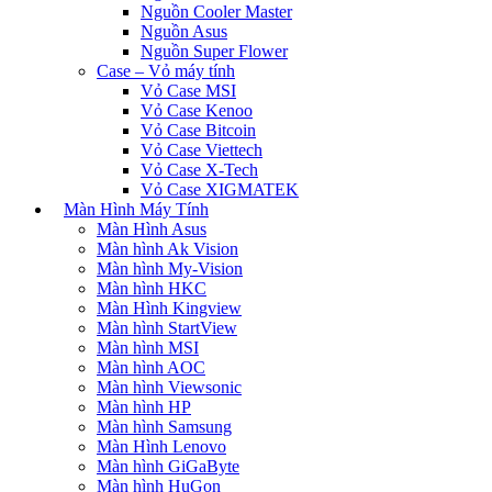
Nguồn Cooler Master
Nguồn Asus
Nguồn Super Flower
Case – Vỏ máy tính
Vỏ Case MSI
Vỏ Case Kenoo
Vỏ Case Bitcoin
Vỏ Case Viettech
Vỏ Case X-Tech
Vỏ Case XIGMATEK
Màn Hình Máy Tính
Màn Hình Asus
Màn hình Ak Vision
Màn hình My-Vision
Màn hình HKC
Màn Hình Kingview
Màn hình StartView
Màn hình MSI
Màn hình AOC
Màn hình Viewsonic
Màn hình HP
Màn hình Samsung
Màn Hình Lenovo
Màn hình GiGaByte
Màn hình HuGon