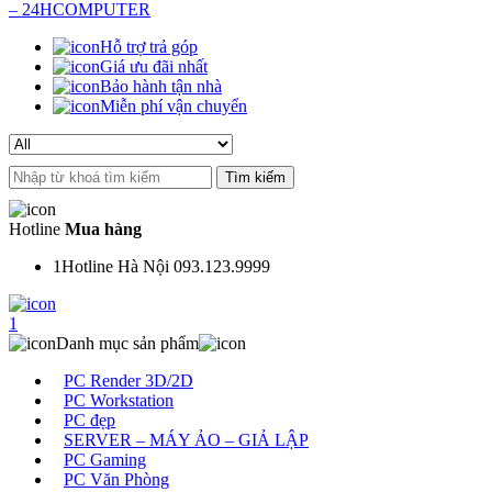
Hỗ trợ trả góp
Giá ưu đãi nhất
Bảo hành tận nhà
Miễn phí vận chuyển
Search
for:
Hotline
Mua hàng
1
Hotline Hà Nội 093.123.9999
1
Danh mục sản phẩm
PC Render 3D/2D
PC Workstation
PC đẹp
SERVER – MÁY ẢO – GIẢ LẬP
PC Gaming
PC Văn Phòng