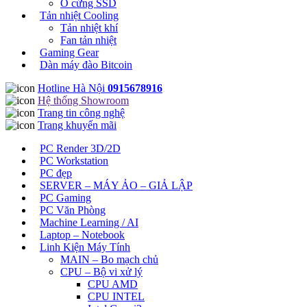
Ổ cứng SSD
Tản nhiệt Cooling
Tản nhiệt khí
Fan tản nhiệt
Gaming Gear
Dàn máy đào Bitcoin
Hotline Hà Nội
0915678916
Hệ thống Showroom
Trang tin công nghệ
Trang khuyến mãi
PC Render 3D/2D
PC Workstation
PC đẹp
SERVER – MÁY ẢO – GIẢ LẬP
PC Gaming
PC Văn Phòng
Machine Learning / AI
Laptop – Notebook
Linh Kiện Máy Tính
MAIN – Bo mạch chủ
CPU – Bộ vi xử lý
CPU AMD
CPU INTEL